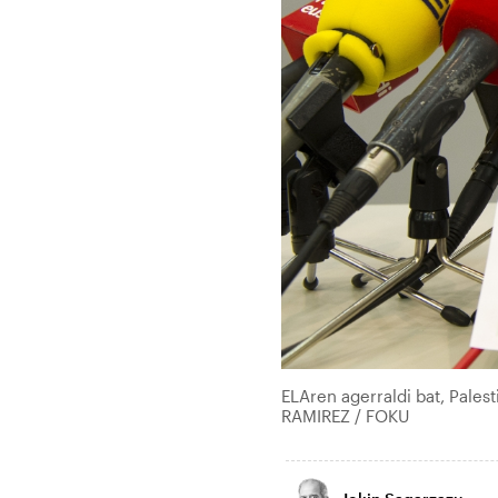
ELAren agerraldi bat, Pales
RAMIREZ / FOKU