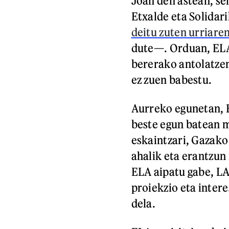
Joan den astean, se
Etxalde eta Solida
deitu zuten urriare
dute—. Orduan, ELA
bererako antolatzen 
ez zuen babestu.
Aurreko egunetan, 
beste egun batean m
eskaintzari, Gazako
ahalik eta erantzun
ELA aipatu gabe, L
proiekzio eta inter
dela.