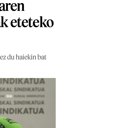
iaren
ak eteteko
ez du haiekin bat