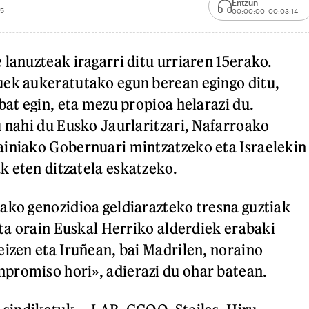
Entzun
45
00:00:00
00:03:14
 lanuzteak iragarri ditu urriaren 15erako.
uek aukeratutako egun berean egingo ditu,
bat egin, eta mezu propioa helarazi du.
u nahi du Eusko Jaurlaritzari, Nafarroako
ainiako Gobernuari mintzatzeko eta Israelekin
 eten ditzatela eskatzeko.
ako genozidioa geldiarazteko tresna guztiak
eta orain Euskal Herriko alderdiek erabaki
izen eta Iruñean, bai Madrilen, noraino
promiso hori», adierazi du ohar batean.