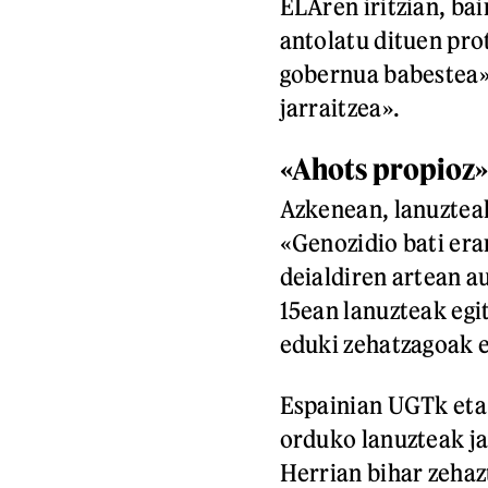
ELAren iritzian, ba
antolatu dituen pro
gobernua babestea»,
jarraitzea».
«Ahots propioz»
Azkenean, lanuztea
«Genozidio bati era
deialdiren artean a
15ean lanuzteak egi
eduki zehatzagoak e
Espainian UGTk eta 
orduko lanuzteak ja
Herrian bihar zehaz