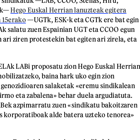
i sindikatuk —LAB, CCOO, Steilas, Hiru,
rik—
Hego Euskal Herrian lanuzteak egitera
n 15erako
—UGTk, ESK-k eta CGTk ere bat egin
k salatu zuen Espainian UGT eta CCOO egun
ari ziren protestekin bat egiten ari zirela, eta
ELAk LABi proposatu zion Hego Euskal Herria
obilizatzeko, baina hark uko egin zion
 genozidioaren salaketak «eremu sindikalean
 irmo eta zabalena» behar duela argudiatuta.
ABek azpimarratu zuen «sindikatu bakoitzaren
es korporatiboak alde batera uzteko tenorea»