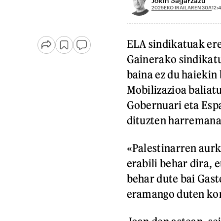
Jokin Sagarzazu
2025EKO IRAILAREN 30A
12:
ELA sindikatuak ere
Gainerako sindikat
baina ez du haiekin 
Mobilizazioa baliat
Gobernuari eta Esp
dituzten harremanak
«Palestinarren aurk
erabili behar dira, 
behar dute bai Gaste
eramango duten kon