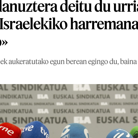
lanuztera deitu du urr
«Israelekiko harreman
o»
ek aukeratutako egun berean egingo du, baina 