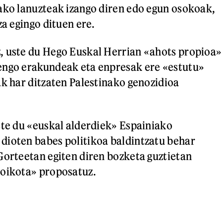
ako lanuzteak izango diren edo egun osokoak,
za egingo dituen ere.
, uste du Hego Euskal Herrian «ahots propioa»
engo erakundeak eta enpresak ere «estutu»
ak har ditzaten Palestinako genozidioa
ste du «euskal alderdiek» Espainiako
dioten babes politikoa baldintzatu behar
Gorteetan egiten diren bozketa guztietan
boikota» proposatuz.