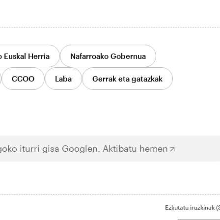
 Euskal Herria
Nafarroako Gobernua
CCOO
Laba
Gerrak eta gatazkak
oko iturri gisa Googlen.
Aktibatu hemen
Ezkutatu iruzkinak
(