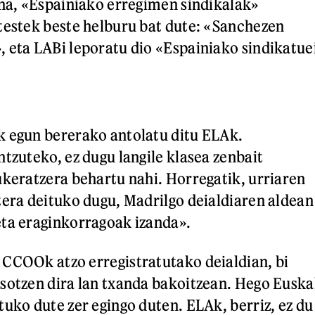
ina, «Espainiako erregimen sindikalak»
testek beste helburu bat dute: «Sanchezen
 eta LABi leporatu dio «Espainiako sindikatue
k egun bererako antolatu ditu ELAk.
ntzuteko, ez dugu langile klasea zenbait
ukeratzera behartu nahi. Horregatik, urriaren
tera deituko dugu, Madrilgo deialdiaren aldean
ta eraginkorragoak izanda».
CCOOk atzo erregistratutako deialdian, bi
sotzen dira lan txanda bakoitzean. Hego Euska
tuko dute zer egingo duten. ELAk, berriz, ez du