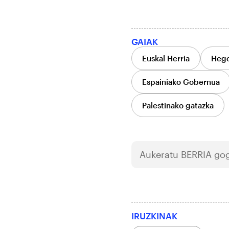
GAIAK
Euskal Herria
Hego
Espainiako Gobernua
Palestinako gatazka
Aukeratu
BERRIA
gog
IRUZKINAK