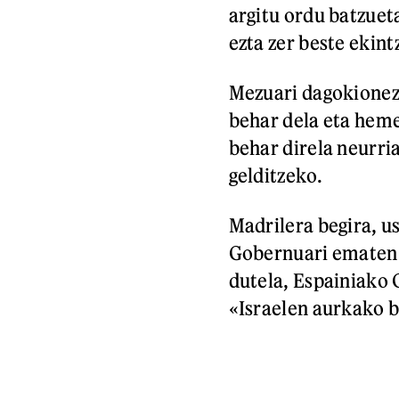
argitu ordu batzuet
ezta zer beste ekint
Mezuari dagokionez
behar dela eta hem
behar direla neurri
gelditzeko.
Madrilera begira, u
Gobernuari ematen 
dutela, Espainiako 
«Israelen aurkako 