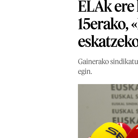
ELAk ere 
15erako, 
eskatzek
Gainerako sindikatu
egin.