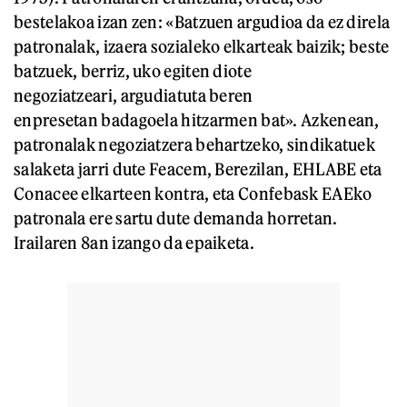
bestelakoa izan zen: «Batzuen argudioa da ez direla
patronalak, izaera sozialeko elkarteak baizik; beste
batzuek, berriz, uko egiten diote
negoziatzeari, argudiatuta beren
enpresetan badagoela hitzarmen bat». Azkenean,
patronalak negoziatzera behartzeko, sindikatuek
salaketa jarri dute Feacem, Berezilan, EHLABE eta
Conacee elkarteen kontra, eta Confebask EAEko
patronala ere sartu dute demanda horretan.
Irailaren 8an izango da epaiketa.