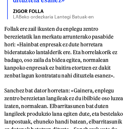
ZIGOR FOLLA
LABeko ordezkaria Lantegi Batuak-en
Follak ere zail ikusten du enplegu zentro
berezietatik lan merkatu arrunterako pasabide
hori: «Hainbat enpresak ez dute horretara
bideratutako lantalderik ere. Eta horrelakorik ez
badago, oso zaila da bidea egitea, normalean
kanpoko enpresak ez baitira etortzen ez dakit
zenbat lagun kontratatu nahi dituztela esanez».
Sanchez bat dator horretan: «Gainera, enplegu
zentro berezietan langileak ez du ibilbide oso luzea
izaten, normalean. Elbarritasunen bat duten
langileek produkzio lana egiten dute, eta bestelako
lanpostuak, ehuneko handi batean, elbarritasunik