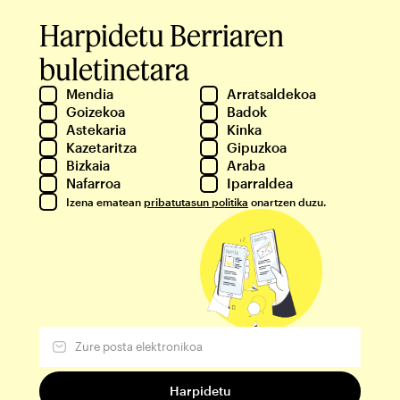
Harpidetu Berriaren
buletinetara
Mendia
Arratsaldekoa
Goizekoa
Badok
Astekaria
Kinka
Kazetaritza
Gipuzkoa
Bizkaia
Araba
Nafarroa
Iparraldea
Izena ematean
pribatutasun politika
onartzen duzu.