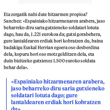
Eta zergatik nahi dute hitzarmen propioa?
Sanchez: «Espainiako hitzarmenaren arabera, jaso
beharreko diru saria gutxieneko soldatari lotuta
dago, hau da, 1.221 eurokoa da; gutxi gorabehera,
gure lantaldearen erdiak hori kobratzen du, baina
badakigu Euskal Herrian egoera oso desberdina
dela, kopuru hori oso motz gelditzen dela, eta
duin bizitzeko gutxienez 1.500 euroko soldata
behar dela».
«Espainiako hitzarmenaren arabera,
jaso beharreko diru saria gutxieneko
soldatari lotuta dago; gure
lantaldearen erdiak hori kobratzen
du»