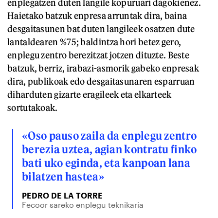
enplegatzen duten langile kopuruari dagokienez.
Haietako batzuk enpresa arruntak dira, baina
desgaitasunen bat duten langileek osatzen dute
lantaldearen %75; baldintza hori betez gero,
enplegu zentro berezitzat jotzen dituzte. Beste
batzuk, berriz, irabazi-asmorik gabeko enpresak
dira, publikoak edo desgaitasunaren esparruan
diharduten gizarte eragileek eta elkarteek
sortutakoak.
«Oso pauso zaila da enplegu zentro
berezia uztea, agian kontratu finko
bati uko eginda, eta kanpoan lana
bilatzen hastea»
PEDRO DE LA TORRE
Fecoor sareko enplegu teknikaria