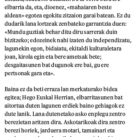
elbarria da, eta, dioenez, «mahaiaren beste
aldean» egotea egokitu zitzaion garai batean. Ez du
dudarik lana lortzeak zenbateko garrantzia duen:
«Mundu guztiak behar ditu diru sarrerak duin
bizitzeko; edozeinek nahi izaten du independizatu,
lagunekin egon, bidaiatu, ekitaldi kulturaletara
joan, kirola egin eta bere ametsak bete;
desgaitasunen bat dugunok ere bai, gu ere
pertsonak gara eta».
Baina ez da beti erraza lan merkaturako bidea
egitea; Hego Euskal Herrian, elbarritasunen bat
aitortua duten lagunen erdiek baino gehiagok ez
dute lanik. Lana dutenetako asko enplegu zentro
berezietan aritzen dira. Askotarikoak dira zentro
berezi horiek, jarduera motari, tamainari eta