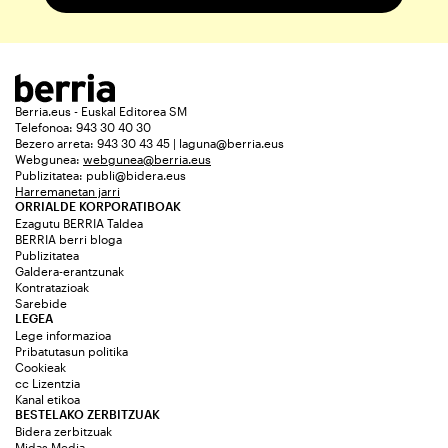
Berria.eus - Euskal Editorea SM
Telefonoa: 943 30 40 30
Bezero arreta: 943 30 43 45 | laguna@berria.eus
Webgunea:
webgunea@berria.eus
Publizitatea:
publi@bidera.eus
Harremanetan jarri
ORRIALDE KORPORATIBOAK
Ezagutu BERRIA Taldea
BERRIA berri bloga
Publizitatea
Galdera-erantzunak
Kontratazioak
Sarebide
LEGEA
Lege informazioa
Pribatutasun politika
Cookieak
cc Lizentzia
Kanal etikoa
BESTELAKO ZERBITZUAK
Bidera zerbitzuak
Midas Media