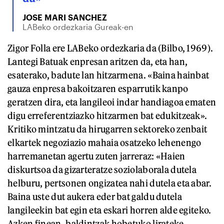
JOSE MARI SANCHEZ
LABeko ordezkaria Gureak-en
Zigor Folla ere LABeko ordezkaria da (Bilbo, 1969).
Lantegi Batuak enpresan aritzen da, eta han,
esaterako, badute lan hitzarmena. «Baina hainbat
gauza enpresa bakoitzaren esparrutik kanpo
geratzen dira, eta langileoi indar handiagoa ematen
digu erreferentziazko hitzarmen bat edukitzeak».
Kritiko mintzatu da hirugarren sektoreko zenbait
elkartek negoziazio mahaia osatzeko lehenengo
harremanetan agertu zuten jarreraz: «Haien
diskurtsoa da gizarteratze soziolaborala dutela
helburu, pertsonen ongizatea nahi dutela eta abar.
Baina uste dut aukera eder bat galdu dutela
langileekin bat egin eta eskari horren alde egiteko.
Azken finean, baldintzak hobetuko lirateke