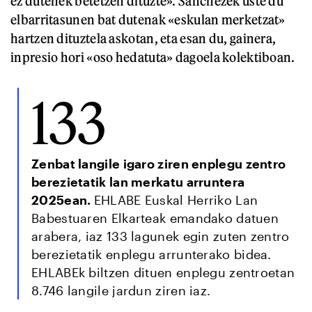
ez dutenek betetzen dituzte». Sanchezek uste du
elbarritasunen bat dutenak «eskulan merketzat»
hartzen dituztela askotan, eta esan du, gainera,
inpresio hori «oso hedatuta» dagoela kolektiboan.
133
Zenbat langile igaro ziren enplegu zentro
berezietatik lan merkatu arruntera
2025ean.
EHLABE Euskal Herriko Lan
Babestuaren Elkarteak emandako datuen
arabera, iaz 133 lagunek egin zuten zentro
berezietatik enplegu arrunterako bidea.
EHLABEk biltzen dituen enplegu zentroetan
8.746 langile jardun ziren iaz.