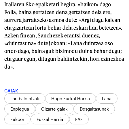
Irailaren 8ko epaiketari begira, «baikor» dago
Folla, baina gertatzen dena gertatzen dela ere,
aurrera jarraitzeko asmoa dute: «Argi dugu kalean
eta gizartean lortu behar dela eskari hau betetzea».
Azken finean, Sanchezek erantsi duenez,
«duintasuna» dute jokoan: «Lana duintzea oso
ondo dago, baina guk bizimodu duina behar dugu;
eta gaur egun, ditugun baldintzekin, hori ezinezkoa
da».
GAIAK
Lan baldintzak
Hego Euskal Herria
Lana
Enplegua
Gizarte gaiak
Desgaitasunak
Fekoor
Euskal Herria
EAE