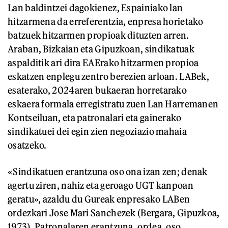
Lan baldintzei dagokienez, Espainiako lan
hitzarmena da erreferentzia, enpresa horietako
batzuek hitzarmen propioak dituzten arren.
Araban, Bizkaian eta Gipuzkoan, sindikatuak
aspalditik ari dira EAErako hitzarmen propioa
eskatzen enplegu zentro berezien arloan. LABek,
esaterako, 2024aren bukaeran horretarako
eskaera formala erregistratu zuen Lan Harremanen
Kontseiluan, eta patronalari eta gainerako
sindikatuei dei egin zien negoziazio mahaia
osatzeko.
«Sindikatuen erantzuna oso ona izan zen; denak
agertu ziren, nahiz eta geroago UGT kanpoan
geratu», azaldu du Gureak enpresako LABen
ordezkari Jose Mari Sanchezek (Bergara, Gipuzkoa,
1973). Patronalaren erantzuna, ordea, oso