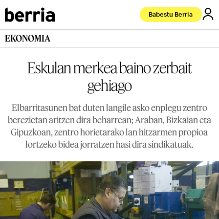
Babestu Berria
EKONOMIA
Eskulan merkea baino zerbait
gehiago
Elbarritasunen bat duten langile asko enplegu zentro
berezietan aritzen dira beharrean; Araban, Bizkaian eta
Gipuzkoan, zentro horietarako lan hitzarmen propioa
lortzeko bidea jorratzen hasi dira sindikatuak.