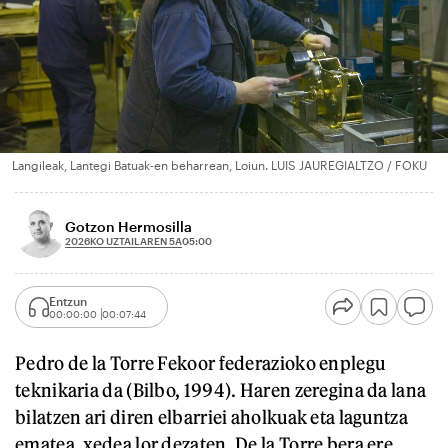
Langileak, Lantegi Batuak-en beharrean, Loiun. LUIS JAUREGIALTZO / FOKU
Gotzon Hermosilla
2026KO UZTAILAREN 5A
05:00
Entzun
00:00:00
00:07:44
Pedro de la Torre Fekoor federazioko enplegu
teknikaria da (Bilbo, 1994). Haren zeregina da lana
bilatzen ari diren elbarriei aholkuak eta laguntza
ematea, xedea lor dezaten. De la Torre bera ere