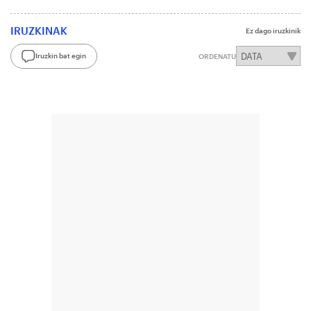
IRUZKINAK
Ez dago iruzkinik
Iruzkin bat egin
ORDENATU