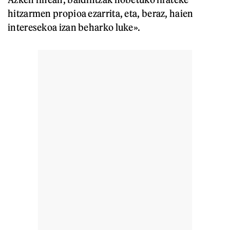
hitzarmen propioa ezarrita, eta, beraz, haien
interesekoa izan beharko luke».