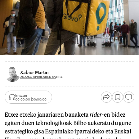
Xabier Martin
2022KO APIRILAREN 6A
11:14
Entzun
00:00:00
00:00:00
Etxez etxeko janariaren banaketa
rider
-en bidez
egiten duen teknologikoak Bilbo aukeratu du gune
estrategiko gisa Espainiako iparraldeko eta Euskal