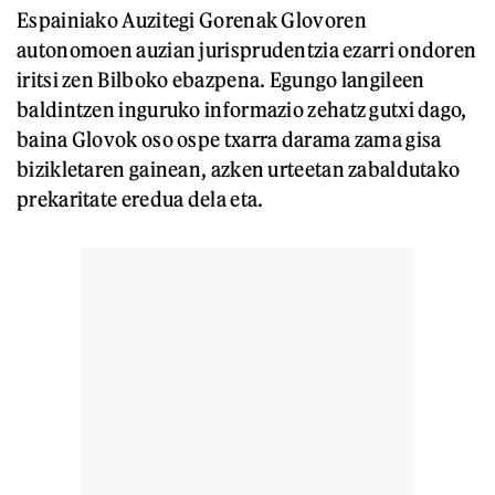
Espainiako Auzitegi Gorenak Glovoren
autonomoen auzian jurisprudentzia ezarri ondoren
iritsi zen Bilboko ebazpena. Egungo langileen
baldintzen inguruko informazio zehatz gutxi dago,
baina Glovok oso ospe txarra darama zama gisa
bizikletaren gainean, azken urteetan zabaldutako
prekaritate eredua dela eta.