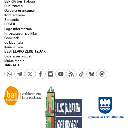
BERRIA berri bloga
Publizitatea
Galdera-erantzunak
Kontratazioak
Sarebide
LEGEA
Lege informazioa
Pribatutasun politika
Cookieak
cc Lizentzia
Kanal etikoa
BESTELAKO ZERBITZUAK
Bidera zerbitzuak
Midas Media
JARRAITU