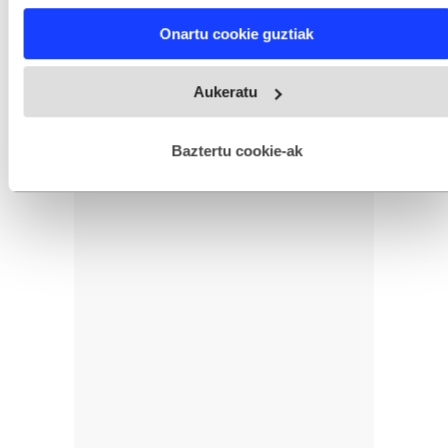
characteristics (fingerprinting)
Find out more about how your personal data is processed
Onartu cookie guztiak
and set your preferences in the
details section
.
Webgune honek cookie propioak eta hirugarrenen cookie-
Aukeratu
fitxategiak erabiltzen ditu. Zure esperientzia eta zerbitzuak
hobetzeko asmoz, cookie teknologiaz baliatzen gara. Ohar
hau onartuz gero, teknologia hori erabiltzeko baimen
esplizitua ematen diguzu.
Gehiago irakurri
Baztertu cookie-ak