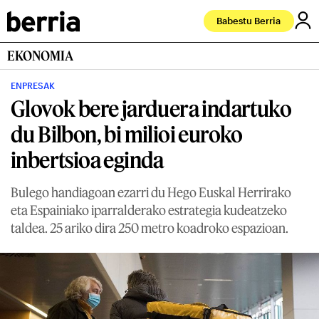
Babestu Berria
EKONOMIA
ENPRESAK
Glovok bere jarduera indartuko
du Bilbon, bi milioi euroko
inbertsioa eginda
Bulego handiagoan ezarri du Hego Euskal Herrirako
eta Espainiako iparralderako estrategia kudeatzeko
taldea. 25 ariko dira 250 metro koadroko espazioan.