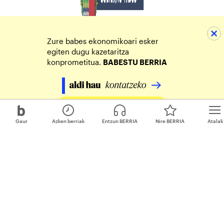
Zure babes ekonomikoari esker
egiten dugu kazetaritza
konprometitua.
BABESTU BERRIA
Egin zure ekarpena
Gaur
Azken berriak
Entzun BERRIA
Nire BERRIA
Atalak