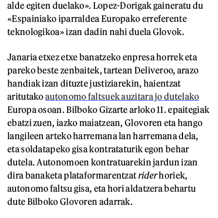
alde egiten duelako». Lopez-Dorigak gaineratu du
«Espainiako iparraldea Europako erreferente
teknologikoa» izan dadin nahi duela Glovok.
Janaria etxez etxe banatzeko enpresa horrek eta
pareko beste zenbaitek, tartean Deliveroo, arazo
handiak izan dituzte justiziarekin, haientzat
aritutako
autonomo faltsuek auzitara jo dutelako
Europa osoan. Bilboko Gizarte arloko 11. epaitegiak
ebatzi zuen, iazko maiatzean, Glovoren eta hango
langileen arteko harremana lan harremana dela,
eta soldatapeko gisa kontrataturik egon behar
dutela. Autonomoen kontratuarekin jardun izan
dira banaketa plataformarentzat
rider
horiek,
autonomo faltsu gisa, eta hori aldatzera behartu
dute Bilboko Glovoren adarrak.