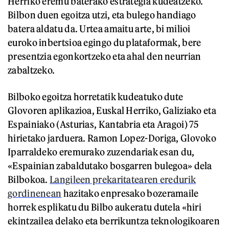
Herriko eremu baterako estrategia kudeatzeko.
Bilbon duen egoitza utzi, eta bulego handiago
batera aldatu da. Urtea amaitu arte, bi milioi
euroko inbertsioa egingo du plataformak, bere
presentzia egonkortzeko eta ahal den neurrian
zabaltzeko.
Bilboko egoitza horretatik kudeatuko dute
Glovoren aplikazioa, Euskal Herriko, Galiziako eta
Espainiako (Asturias, Kantabria eta Aragoi) 75
hirietako jarduera. Ramon Lopez-Doriga, Glovoko
Iparraldeko eremurako zuzendariak esan du,
«Espainian zabaldutako bosgarren bulegoa» dela
Bilbokoa.
Langileen prekaritatearen eredurik
gordinenean
hazitako enpresako bozeramaile
horrek esplikatu du Bilbo aukeratu dutela «hiri
ekintzailea delako eta berrikuntza teknologikoaren