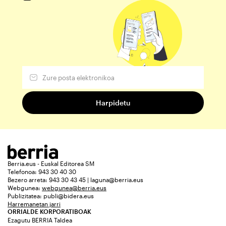
Berria.eus - Euskal Editorea SM
Telefonoa: 943 30 40 30
Bezero arreta: 943 30 43 45 | laguna@berria.eus
Webgunea:
webgunea@berria.eus
Publizitatea:
publi@bidera.eus
Harremanetan jarri
ORRIALDE KORPORATIBOAK
Ezagutu BERRIA Taldea