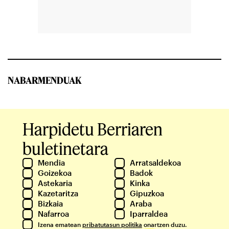
NABARMENDUAK
Harpidetu Berriaren
buletinetara
Mendia
Arratsaldekoa
Goizekoa
Badok
Astekaria
Kinka
Kazetaritza
Gipuzkoa
Bizkaia
Araba
Nafarroa
Iparraldea
Izena ematean
pribatutasun politika
onartzen duzu.