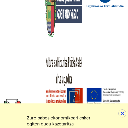
Zure babes ekonomikoari esker
egiten dugu kazetaritza