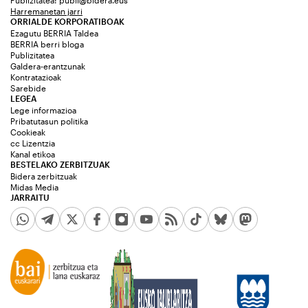
Harremanetan jarri
ORRIALDE KORPORATIBOAK
Ezagutu BERRIA Taldea
BERRIA berri bloga
Publizitatea
Galdera-erantzunak
Kontratazioak
Sarebide
LEGEA
Lege informazioa
Pribatutasun politika
Cookieak
cc Lizentzia
Kanal etikoa
BESTELAKO ZERBITZUAK
Bidera zerbitzuak
Midas Media
JARRAITU