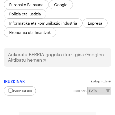
Europako Batasuna
Google
Polizia eta justizia
Informatika eta komunikazio industria
Enpresa
Ekonomia eta finantzak
Aukeratu
BERRIA
gogoko iturri gisa Googlen.
Aktibatu hemen
IRUZKINAK
Ez dago iruzkinik
Iruzkin bat egin
ORDENATU