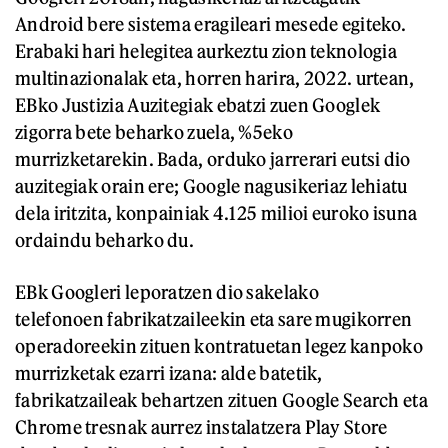
Android bere sistema eragileari mesede egiteko.
Erabaki hari helegitea aurkeztu zion teknologia
multinazionalak eta, horren harira, 2022. urtean,
EBko Justizia Auzitegiak ebatzi zuen Googlek
zigorra bete beharko zuela, %5eko
murrizketarekin. Bada, orduko jarrerari eutsi dio
auzitegiak orain ere; Google nagusikeriaz lehiatu
dela iritzita, konpainiak 4.125 milioi euroko isuna
ordaindu beharko du.
EBk Googleri leporatzen dio sakelako
telefonoen fabrikatzaileekin eta sare mugikorren
operadoreekin zituen kontratuetan legez kanpoko
murrizketak ezarri izana: alde batetik,
fabrikatzaileak behartzen zituen Google Search
eta
Chrome tresnak aurrez instalatzera Play Store