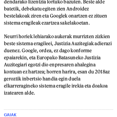
dendarako lizentzia lortuko bazuten. Beste alde
batetik, debekatu egiten zien Androidez
bestelakoak ziren eta Googlek onartzen ez zituen
sistema eragileak ezartzea sakelakoetan.
Neurri horiek lehiarako aukerak murrizten zizkien
beste sistema eragileei, Justizia Auzitegiak adierazi
duenez. Google, ordea, ez dago konforme
epaiarekin, eta Europako Batasuneko Justizia
Auzitegiari egotzi dio enpresaren ahalegina
kontuan ez hartzea; horren harira, esan du 2018az
geroztik inbertsio handia egin duela
elkarreragineko sistema eragile irekia eta doakoa
izatearen alde.
GAIAK