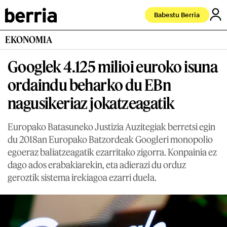
Babestu Berria
EKONOMIA
Googlek 4.125 milioi euroko isuna
ordaindu beharko du EBn
nagusikeriaz jokatzeagatik
Europako Batasuneko Justizia Auzitegiak berretsi egin
du 2018an Europako Batzordeak Googleri monopolio
egoeraz baliatzeagatik ezarritako zigorra. Konpainia ez
dago ados erabakiarekin, eta adierazi du orduz
geroztik sistema irekiagoa ezarri duela.