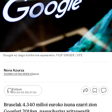
Google ez dago konforme epaiarekin. FILIP SINGER / EFE
Nora Azurza
2026KO UZTAILAREN 2A
14:10
Entzun
00:00:00
00:01:54
Bruselak 4.340 milioi euroko isuna ezarri zion
Googleri 2018an, nagusikeriaz aritzeagatik