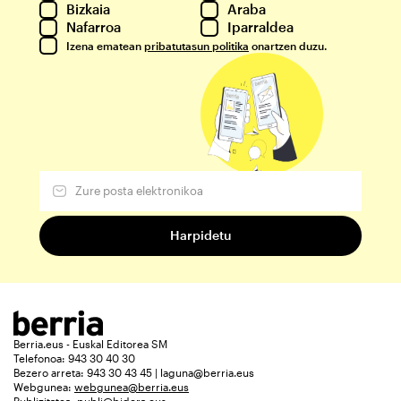
Bizkaia
Araba
Nafarroa
Iparraldea
Izena ematean
pribatutasun politika
onartzen duzu.
Berria.eus - Euskal Editorea SM
Telefonoa: 943 30 40 30
Bezero arreta: 943 30 43 45 | laguna@berria.eus
Webgunea:
webgunea@berria.eus
Publizitatea:
publi@bidera.eus