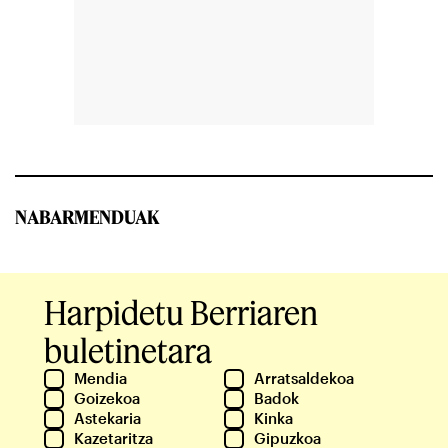
NABARMENDUAK
Harpidetu Berriaren
buletinetara
Mendia
Arratsaldekoa
Goizekoa
Badok
Astekaria
Kinka
Kazetaritza
Gipuzkoa