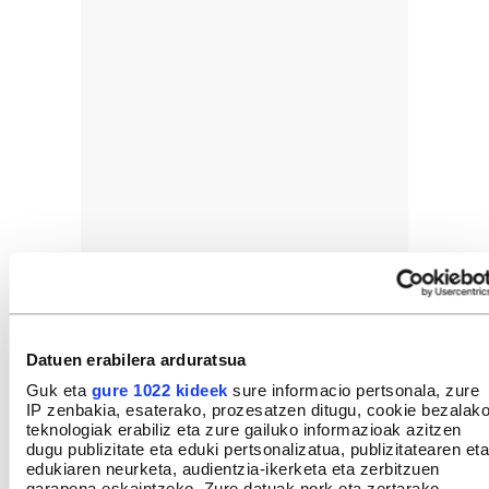
Datuen erabilera arduratsua
Guk eta
gure 1022 kideek
sure informacio pertsonala, zure
IP zenbakia, esaterako, prozesatzen ditugu, cookie bezalak
teknologiak erabiliz eta zure gailuko informazioak azitzen
dugu publizitate eta eduki pertsonalizatua, publizitatearen eta
edukiaren neurketa, audientzia-ikerketa eta zerbitzuen
garapena eskaintzeko. Zure datuak nork eta zertarako