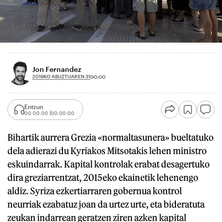
Jon Fernandez
2019KO ABUZTUAREN 31
00:00
Entzun
00:00:00
00:00:00
Bihartik aurrera Grezia «normaltasunera» bueltatuko
dela adierazi du Kyriakos Mitsotakis lehen ministro
eskuindarrak. Kapital kontrolak erabat desagertuko
dira greziarrentzat, 2015eko ekainetik lehenengo
aldiz. Syriza ezkertiarraren gobernua kontrol
neurriak ezabatuz joan da urtez urte, eta bideratuta
zeukan indarrean geratzen ziren azken kapital