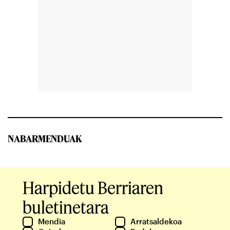
NABARMENDUAK
Harpidetu Berriaren
buletinetara
Mendia
Arratsaldekoa