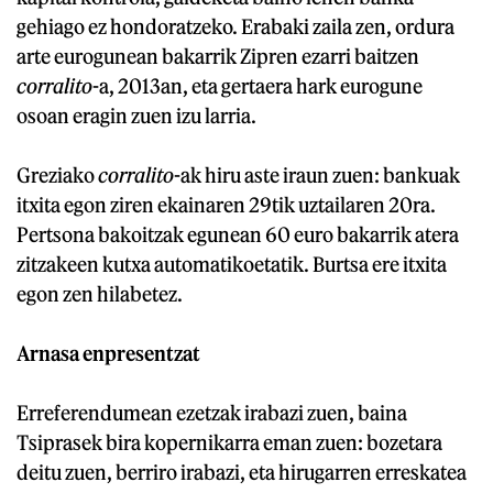
gehiago ez hondoratzeko. Erabaki zaila zen, ordura
arte eurogunean bakarrik Zipren ezarri baitzen
corralito
-a, 2013an, eta gertaera hark eurogune
osoan eragin zuen izu larria.
Greziako
corralito
-ak hiru aste iraun zuen: bankuak
itxita egon ziren ekainaren 29tik uztailaren 20ra.
Pertsona bakoitzak egunean 60 euro bakarrik atera
zitzakeen kutxa automatikoetatik. Burtsa ere itxita
egon zen hilabetez.
Arnasa enpresentzat
Erreferendumean ezetzak irabazi zuen, baina
Tsiprasek bira kopernikarra eman zuen: bozetara
deitu zuen, berriro irabazi, eta hirugarren erreskatea