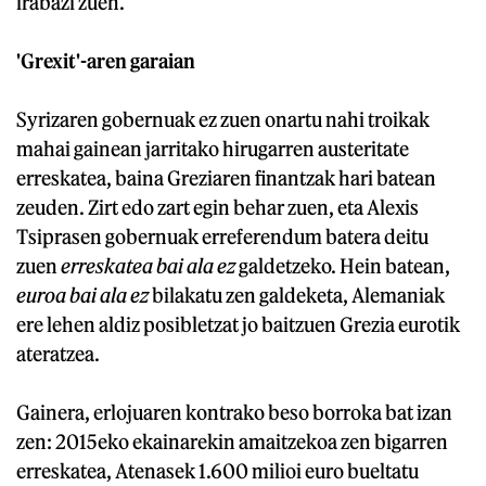
irabazi zuen.
'Grexit'-aren garaian
Syrizaren gobernuak ez zuen onartu nahi troikak
mahai gainean jarritako hirugarren austeritate
erreskatea, baina Greziaren finantzak hari batean
zeuden. Zirt edo zart egin behar zuen, eta Alexis
Tsiprasen gobernuak erreferendum batera deitu
zuen
erreskatea bai ala ez
galdetzeko. Hein batean,
euroa bai ala ez
bilakatu zen galdeketa, Alemaniak
ere lehen aldiz posibletzat jo baitzuen Grezia eurotik
ateratzea.
Gainera, erlojuaren kontrako beso borroka bat izan
zen: 2015eko ekainarekin amaitzekoa zen bigarren
erreskatea, Atenasek 1.600 milioi euro bueltatu