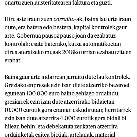
onartu zuen,austeritatearen faktura eta guzti.
Hiru aste iraun zuen
corralito
-ak, baina lau urte iraun
dute, era batera edo bestera, kapital kontrolek gaur
arte. Gobernua pausoz pauso joan da ezabatuz
kontrolak: esate baterako, kutxa automatikoetan
dirua ateratzeko mugak 2018ko urrian ezabatu zituen
erabat.
Baina gaur arte indarrean jarraitu dute lau kontrolek.
Greziako enpresek ezin izan diete atzerriko bezeroei
egunean 100.000 euro baino gehiago ordaindu;
greziarrek ezin izan dute atzerrirako bidaietan
10.000 eurotik gora eraman eskudirutan; herritarrek
ezin izan dute atzerrira 4.000 eurotik gora bidali bi
hilean behin; eta debekatuta zeukaten atzerrira
ordainketak egitea bitxiak, artelanak, material