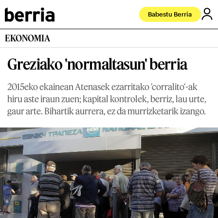
Babestu Berria
EKONOMIA
Greziako 'normaltasun' berria
2015eko ekainean Atenasek ezarritako 'corralito'-ak
hiru aste iraun zuen; kapital kontrolek, berriz, lau urte,
gaur arte. Bihartik aurrera, ez da murrizketarik izango.