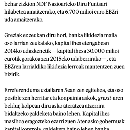
behar zizkion NDF Nazioarteko Diru Funtsari
hilabetea amaitzerako, eta 6.700 milioi euro EBZri
uda amaitzerako.
Greziak ez zeukan diru hori, banka likidezia maila
oso larrian zeukalako, kapital ihes etengabean
2014ko udazkenetik —kapital ihesa 30.000 milioi
eurotik gorakoa zen 2015eko udaberrirako—, eta
EBZren larrialdiko likidezia lerroak mantentzen zuen
bizirik.
Erreferenduma uztailaren 5ean zen egitekoa, eta oso
posible zen herritar eta konpainia askok,
grexit
-aren
beldur, kolpean diru asko ateratzea atzerrira
bidaltzeko galdeketa baino lehen. Kapital ihes
masiboa eragozteko ezarri zuen Atenasko gobernuak
kapital kontrola, galdeketa baino lehen banka