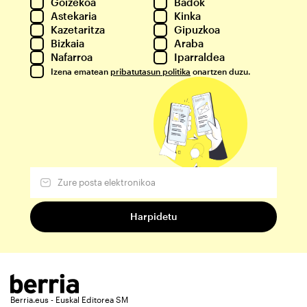
Goizekoa
Badok
Astekaria
Kinka
Kazetaritza
Gipuzkoa
Bizkaia
Araba
Nafarroa
Iparraldea
Izena ematean
pribatutasun politika
onartzen duzu.
Berria.eus - Euskal Editorea SM