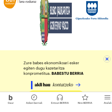
Zure babes ekonomikoari esker
egiten dugu kazetaritza
konprometitua.
BABESTU BERRIA
Egin zure ekarpena
Gaur
Azken berriak
Entzun BERRIA
Nire BERRIA
Atalak