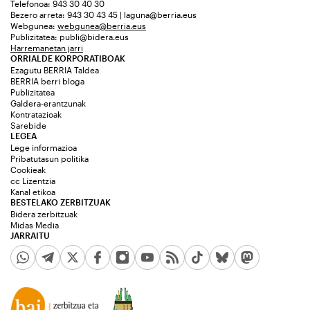
Telefonoa: 943 30 40 30
Bezero arreta: 943 30 43 45 | laguna@berria.eus
Webgunea:
webgunea@berria.eus
Publizitatea:
publi@bidera.eus
Harremanetan jarri
ORRIALDE KORPORATIBOAK
Ezagutu BERRIA Taldea
BERRIA berri bloga
Publizitatea
Galdera-erantzunak
Kontratazioak
Sarebide
LEGEA
Lege informazioa
Pribatutasun politika
Cookieak
cc Lizentzia
Kanal etikoa
BESTELAKO ZERBITZUAK
Bidera zerbitzuak
Midas Media
JARRAITU