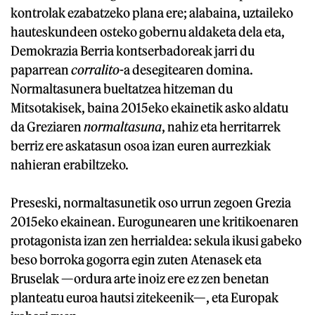
kontrolak ezabatzeko plana ere; alabaina, uztaileko
hauteskundeen osteko gobernu aldaketa dela eta,
Demokrazia Berria kontserbadoreak jarri du
paparrean
corralito
-a desegitearen domina.
Normaltasunera bueltatzea hitzeman du
Mitsotakisek, baina 2015eko ekainetik asko aldatu
da Greziaren
normaltasuna
, nahiz eta herritarrek
berriz ere askatasun osoa izan euren aurrezkiak
nahieran erabiltzeko.
Preseski, normaltasunetik oso urrun zegoen Grezia
2015eko ekainean. Eurogunearen une kritikoenaren
protagonista izan zen herrialdea: sekula ikusi gabeko
beso borroka gogorra egin zuten Atenasek eta
Bruselak —ordura arte inoiz ere ez zen benetan
planteatu euroa hautsi zitekeenik—, eta Europak