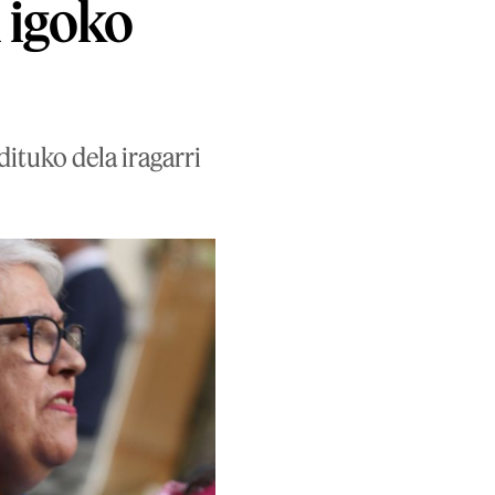
 igoko
ituko dela iragarri