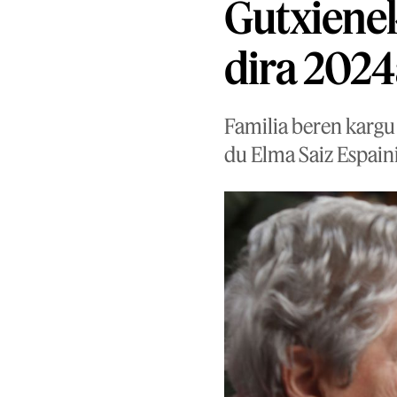
Gutxienek
dira 202
Familia beren kargu
du Elma Saiz Espain