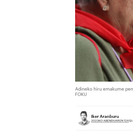
Adineko hiru emakume pent
FOKU
Iker Aranburu
2023KO ABENDUAREN 12A
12