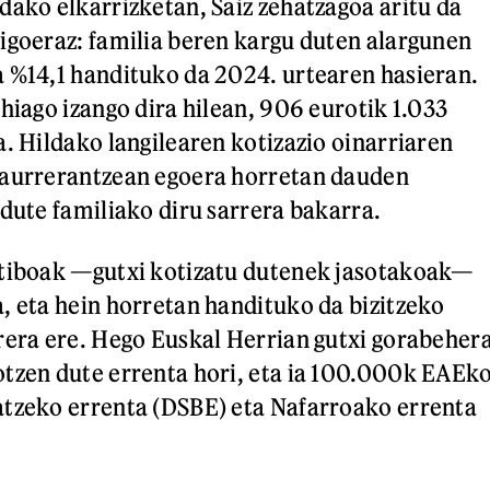
dako elkarrizketan, Saiz zehatzagoa aritu da
igoeraz: familia beren kargu duten alargunen
 %14,1 handituko da 2024. urtearen hasieran.
hiago izango dira hilean, 906 eurotik 1.033
a. Hildako langilearen kotizazio oinarriaren
 aurrerantzean egoera horretan dauden
adute familiako diru sarrera bakarra.
utiboak —gutxi kotizatu dutenek jasotakoak—
, eta hein horretan handituko da bizitzeko
rera ere. Hego Euskal Herrian gutxi gorabeher
tzen dute errenta hori, eta ia 100.000k EAEk
atzeko errenta (DSBE) eta Nafarroako errenta