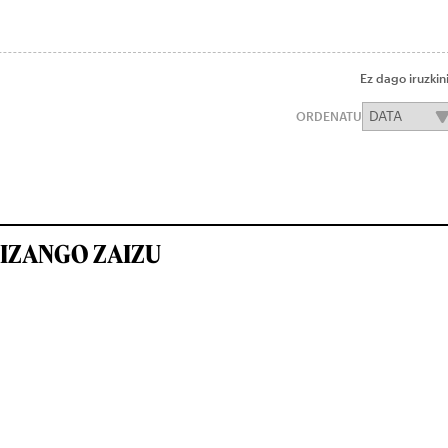
Ez dago iruzkin
ORDENATU
IZANGO ZAIZU