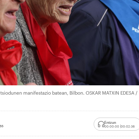
siodunen manifestazio batean, Bilbon. OSKAR MATXIN EDESA /
Entzun
:55
00:00:00
00:02:36