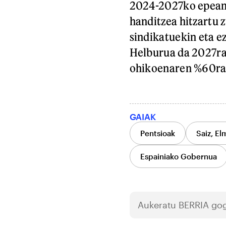
2024-2027ko epean p
handitzea hitzartu
sindikatuekin eta e
Helburua da 2027ra
ohikoenaren %60ra 
GAIAK
Pentsioak
Saiz, El
Espainiako Gobernua
Aukeratu
BERRIA
gog