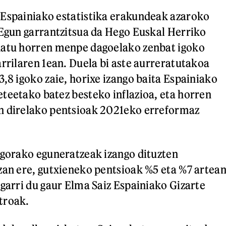
 Espainiako estatistika erakundeak azaroko
 Egun garrantzitsua da Hego Euskal Herriko
datu horren menpe dagoelako zenbat igoko
arrilaren 1ean. Duela bi aste aurreratutakoa
3,8 igoko zaie, horixe izango baita Espainiako
teetako batez besteko inflazioa, eta horren
n direlako pentsioak 2021eko erreformaz
 gorako eguneratzeak izango dituzten
zan ere, gutxieneko pentsioak %5 eta %7 artea
agarri du gaur Elma Saiz Espainiako Gizarte
troak.