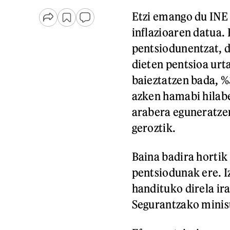
Etzi emango du INE
inflazioaren datua.
pentsiodunentzat, 
dieten pentsioa urt
baieztatzen bada, %
azken hamabi hilabe
arabera eguneratze
geroztik.
Baina badira hortik
pentsiodunak ere. I
handituko direla ir
Segurantzako minis