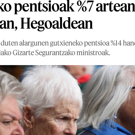
o pentsioak %7 artean
4an, Hegoaldean
 duten alargunen gutxieneko pentsioa %14 hand
iako Gizarte Segurantzako ministroak.