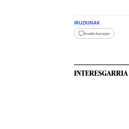
IRUZKINAK
Iruzkin bat egin
INTERESGARRIA 