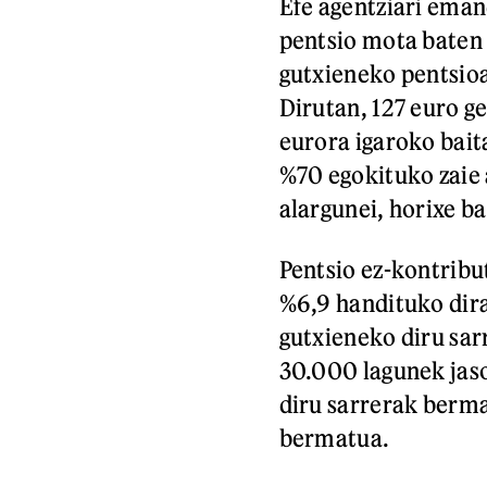
Efe agentziari eman
pentsio mota baten 
gutxieneko pentsioa
Dirutan, 127 euro ge
eurora igaroko bait
%70 egokituko zaie
alargunei, horixe b
Pentsio ez-kontrib
%6,9 handituko dira
gutxieneko diru sar
30.000 lagunek jaso
diru sarrerak berm
bermatua.