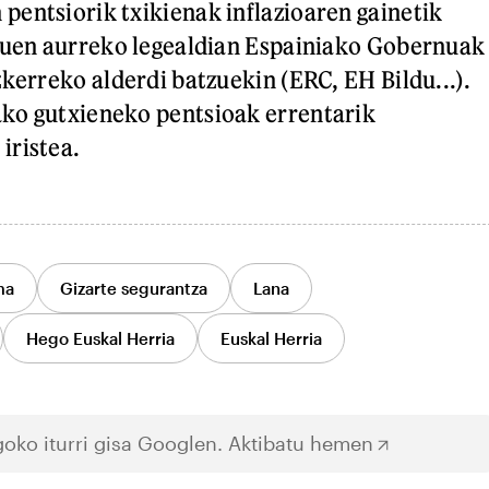
entsiorik txikienak inflazioaren gainetik
 zuen aurreko legealdian Espainiako Gobernuak
zkerreko alderdi batzuekin (ERC, EH Bildu...).
ko gutxieneko pentsioak errentarik
iristea.
ma
Gizarte segurantza
Lana
Hego Euskal Herria
Euskal Herria
oko iturri gisa Googlen.
Aktibatu hemen