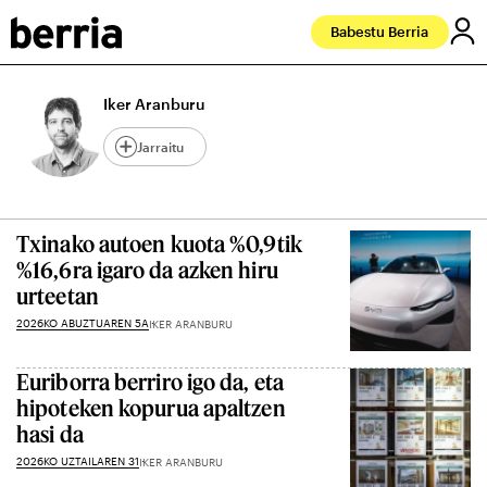
Babestu Berria
Iker Aranburu
Jarraitu
Txinako autoen kuota %0,9tik
%16,6ra igaro da azken hiru
urteetan
2026KO ABUZTUAREN 5A
IKER ARANBURU
Euriborra berriro igo da, eta
hipoteken kopurua apaltzen
hasi da
2026KO UZTAILAREN 31
IKER ARANBURU