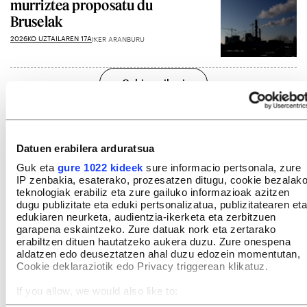
murriztea proposatu du
Bruselak
2026KO UZTAILAREN 17A
IKER ARANBURU
Gehiago ikusi
Datuen erabilera arduratsua
Guk eta
gure 1022 kideek
sure informacio pertsonala, zure
IP zenbakia, esaterako, prozesatzen ditugu, cookie bezalak
teknologiak erabiliz eta zure gailuko informazioak azitzen
dugu publizitate eta eduki pertsonalizatua, publizitatearen eta
edukiaren neurketa, audientzia-ikerketa eta zerbitzuen
garapena eskaintzeko. Zure datuak nork eta zertarako
erabiltzen dituen hautatzeko aukera duzu. Zure onespena
aldatzen edo deuseztatzen ahal duzu edozein momentutan,
Cookie deklaraziotik edo Privacy triggerean klikatuz.
If you allow, we would also like to:
Collect information about your geographical location