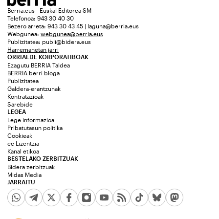
Berria.eus - Euskal Editorea SM
Telefonoa: 943 30 40 30
Bezero arreta: 943 30 43 45 | laguna@berria.eus
Webgunea:
webgunea@berria.eus
Publizitatea:
publi@bidera.eus
Harremanetan jarri
ORRIALDE KORPORATIBOAK
Ezagutu BERRIA Taldea
BERRIA berri bloga
Publizitatea
Galdera-erantzunak
Kontratazioak
Sarebide
LEGEA
Lege informazioa
Pribatutasun politika
Cookieak
cc Lizentzia
Kanal etikoa
BESTELAKO ZERBITZUAK
Bidera zerbitzuak
Midas Media
JARRAITU