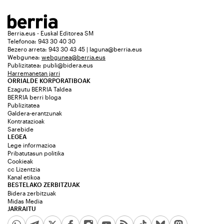
Berria.eus - Euskal Editorea SM
Telefonoa: 943 30 40 30
Bezero arreta: 943 30 43 45 | laguna@berria.eus
Webgunea:
webgunea@berria.eus
Publizitatea:
publi@bidera.eus
Harremanetan jarri
ORRIALDE KORPORATIBOAK
Ezagutu BERRIA Taldea
BERRIA berri bloga
Publizitatea
Galdera-erantzunak
Kontratazioak
Sarebide
LEGEA
Lege informazioa
Pribatutasun politika
Cookieak
cc Lizentzia
Kanal etikoa
BESTELAKO ZERBITZUAK
Bidera zerbitzuak
Midas Media
JARRAITU