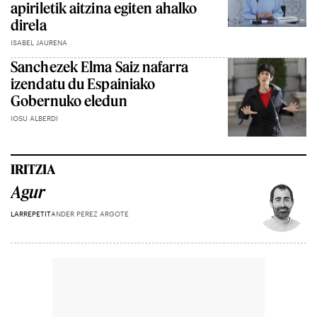
apiriletik aitzina egiten ahalko
direla
ISABEL JAURENA
Sanchezek Elma Saiz nafarra
izendatu du Espainiako
Gobernuko eledun
IOSU ALBERDI
IRITZIA
Agur
LARREPETIT
ANDER PEREZ ARGOTE