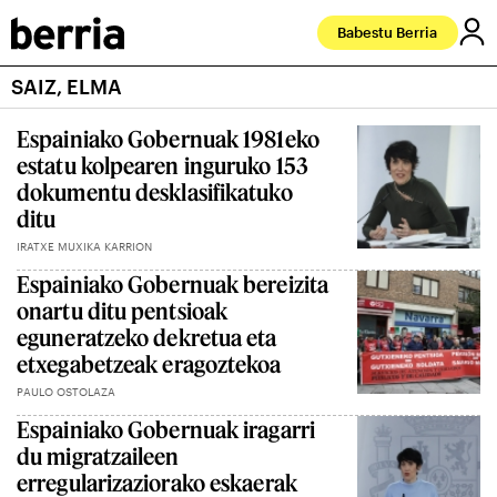
Babestu Berria
SAIZ, ELMA
Espainiako Gobernuak 1981eko
estatu kolpearen inguruko 153
dokumentu desklasifikatuko
ditu
IRATXE MUXIKA KARRION
Espainiako Gobernuak bereizita
onartu ditu pentsioak
eguneratzeko dekretua eta
etxegabetzeak eragoztekoa
PAULO OSTOLAZA
Espainiako Gobernuak iragarri
du migratzaileen
erregularizaziorako eskaerak