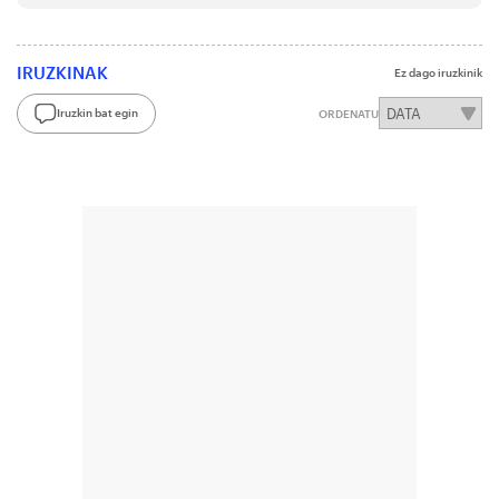
IRUZKINAK
Ez dago iruzkinik
Iruzkin bat egin
ORDENATU