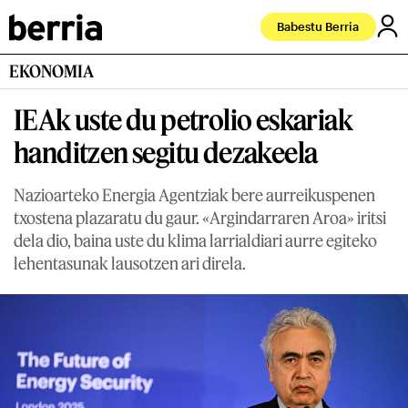
Babestu Berria
EKONOMIA
IEAk uste du petrolio eskariak
handitzen segitu dezakeela
Nazioarteko Energia Agentziak bere aurreikuspenen
txostena plazaratu du gaur. «Argindarraren Aroa» iritsi
dela dio, baina uste du klima larrialdiari aurre egiteko
lehentasunak lausotzen ari direla.