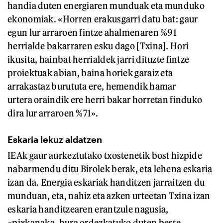
handia duten energiaren munduak eta munduko
ekonomiak. «Horren erakusgarri datu bat: gaur
egun lur arraroen fintze ahalmenaren %91
herrialde bakarraren esku dago [Txina]. Hori
ikusita, hainbat herrialdek jarri dituzte fintze
proiektuak abian, baina horiek garaiz eta
arrakastaz burututa ere, hemendik hamar
urtera oraindik ere herri bakar horretan finduko
dira lur arraroen %71».
Eskaria lekuz aldatzen
IEAk gaur aurkeztutako txostenetik bost hizpide
nabarmendu ditu Birolek berak, eta lehena eskaria
izan da. Energia eskariak handitzen jarraitzen du
munduan, eta, nahiz eta azken urteetan Txina izan
eskaria handitzearen erantzule nagusia,
«pixkanaka, hura ordezkatuko duten beste