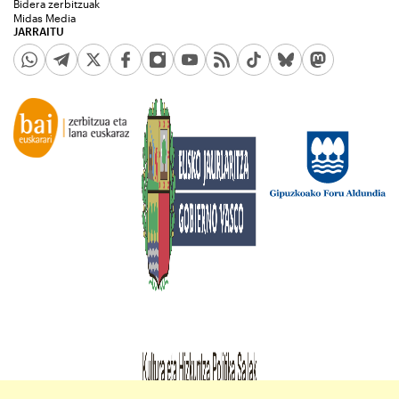
Bidera zerbitzuak
Midas Media
JARRAITU