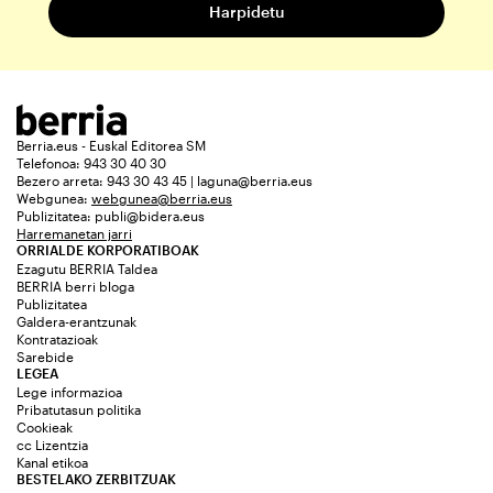
Berria.eus - Euskal Editorea SM
Telefonoa: 943 30 40 30
Bezero arreta: 943 30 43 45 | laguna@berria.eus
Webgunea:
webgunea@berria.eus
Publizitatea:
publi@bidera.eus
Harremanetan jarri
ORRIALDE KORPORATIBOAK
Ezagutu BERRIA Taldea
BERRIA berri bloga
Publizitatea
Galdera-erantzunak
Kontratazioak
Sarebide
LEGEA
Lege informazioa
Pribatutasun politika
Cookieak
cc Lizentzia
Kanal etikoa
BESTELAKO ZERBITZUAK