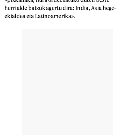
herrialde batzuk agertu dira: India, Asia hego-
ekialdea eta Latinoamerika».