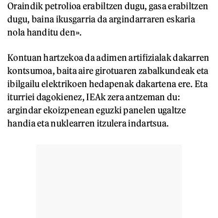
Oraindik petrolioa erabiltzen dugu, gasa erabiltzen
dugu, baina ikusgarria da argindarraren eskaria
nola handitu den».
Kontuan hartzekoa da adimen artifizialak dakarren
kontsumoa, baita aire girotuaren zabalkundeak eta
ibilgailu elektrikoen hedapenak dakartena ere. Eta
iturriei dagokienez, IEAk zera antzeman du:
argindar ekoizpenean eguzki panelen ugaltze
handia eta nuklearren itzulera indartsua.