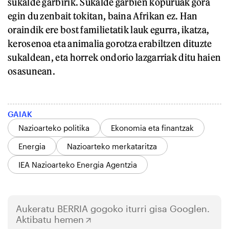
sukalde garbirik. Sukalde garbien kopuruak gora
egin du zenbait tokitan, baina Afrikan ez. Han
oraindik ere bost familietatik lauk egurra, ikatza,
kerosenoa eta animalia gorotza erabiltzen dituzte
sukaldean, eta horrek ondorio lazgarriak ditu haien
osasunean.
GAIAK
Nazioarteko politika
Ekonomia eta finantzak
Energia
Nazioarteko merkataritza
IEA Nazioarteko Energia Agentzia
Aukeratu
BERRIA
gogoko iturri gisa Googlen.
Aktibatu hemen