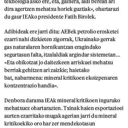
teknologia asko ere, eta, gainera, aldi berean ari
dira agertzen mehatxu horiek guztiak», ohartarazi
du gaur IEAko presidente Fatih Birolek.
Adibideak ere jarri ditu: AEBek petrolio erosketei
ezarri nahi dizkieten zigorrak, Ukrainako gerrak
gas naturalaren hornikuntzan eragindako
segurtasun falta, itzalaldiak argindar sistemetan...
«Eta ohikotzat jo daitezkeen arriskuei mehatxu
berriak gehitzen ari zaizkie; haietako
bat, nabarmena: mineral kritikoen ekoizpenaren
kontzentrazio handia».
Denbora darama IEAk mineral kritikoen inguruko
mehatxuez ohartarazten. Txinak haien esportazioei
aurten ezarritako mugak agerian jarri du mineral
kritikoekiko oro har zer mendekotasun