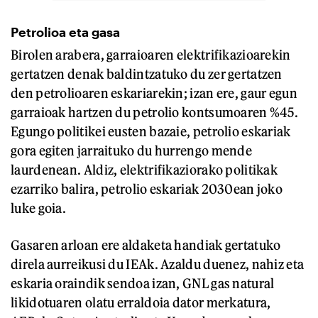
Petrolioa eta gasa
Birolen arabera, garraioaren elektrifikazioarekin
gertatzen denak baldintzatuko du zer gertatzen
den petrolioaren eskariarekin; izan ere, gaur egun
garraioak hartzen du petrolio kontsumoaren %45.
Egungo politikei eusten bazaie, petrolio eskariak
gora egiten jarraituko du hurrengo mende
laurdenean. Aldiz, elektrifikaziorako politikak
ezarriko balira, petrolio eskariak 2030ean joko
luke goia.
Gasaren arloan ere aldaketa handiak gertatuko
direla aurreikusi du IEAk. Azaldu duenez, nahiz eta
eskaria oraindik sendoa izan, GNL gas natural
likidotuaren olatu erraldoia dator merkatura,