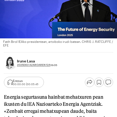
Fatih Birol IEAko presidentean, artxiboko irudi batean. CHRIS J. RATCLIFFE /
EFE
Irune Lasa
2025EKO AZAROAREN 12A
13:05
Entzun
00:00:00
00:05:45
Energia segurtasuna hainbat mehatxuren pean
ikusten du IEA Nazioarteko Energia Agentziak.
«Zenbait erregai mehatxupean daude, baita