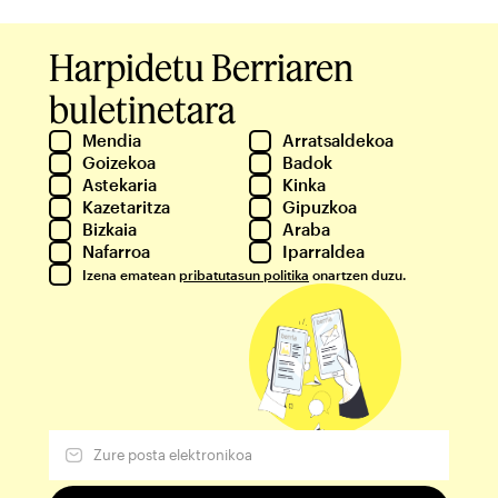
Harpidetu Berriaren
buletinetara
Mendia
Arratsaldekoa
Goizekoa
Badok
Astekaria
Kinka
Kazetaritza
Gipuzkoa
Bizkaia
Araba
Nafarroa
Iparraldea
Izena ematean
pribatutasun politika
onartzen duzu.