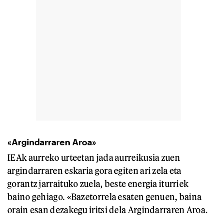
«Argindarraren Aroa»
IEAk aurreko urteetan jada aurreikusia zuen
argindarraren eskaria gora egiten ari zela eta
gorantz jarraituko zuela, beste energia iturriek
baino gehiago. «Bazetorrela esaten genuen, baina
orain esan dezakegu iritsi dela Argindarraren Aroa.