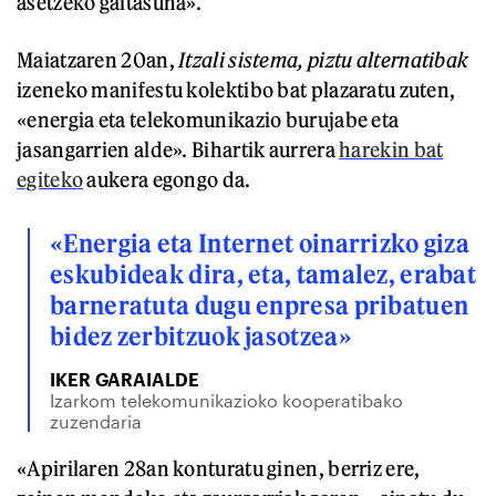
asetzeko gaitasuna».
Maiatzaren 20an,
Itzali sistema, piztu alternatibak
izeneko manifestu kolektibo bat plazaratu zuten,
«energia eta telekomunikazio burujabe eta
jasangarrien alde». Bihartik aurrera
harekin bat
egiteko
aukera egongo da.
«Energia eta Internet oinarrizko giza
eskubideak dira, eta, tamalez, erabat
barneratuta dugu enpresa pribatuen
bidez zerbitzuok jasotzea»
IKER GARAIALDE
Izarkom telekomunikazioko kooperatibako
zuzendaria
«Apirilaren 28an konturatu ginen, berriz ere,