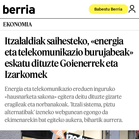
Babestu Berria
EKONOMIA
Itzalaldiak saihesteko, «energia
eta telekomunikazio burujabeak»
eskatu dituzte Goienerrek eta
Izarkomek
Energia eta telekomunikazio ereduen inguruko
«hausnarketa sakona» egitera deitu dituzte gizarte
eragileak eta norbanakoak. 'Itzali sistema, piztu
alternatibak' izeneko webgunean egongo da
ekimenarekin bat egiteko aukera, bihartik aurrera.