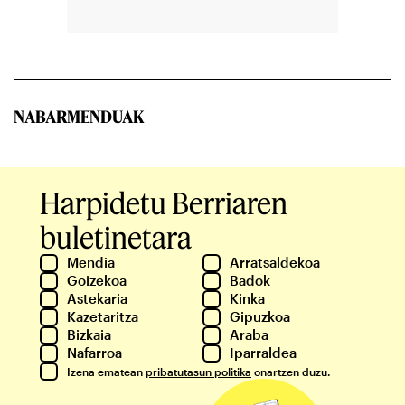
NABARMENDUAK
Harpidetu Berriaren
buletinetara
Mendia
Arratsaldekoa
Goizekoa
Badok
Astekaria
Kinka
Kazetaritza
Gipuzkoa
Bizkaia
Araba
Nafarroa
Iparraldea
Izena ematean
pribatutasun politika
onartzen duzu.