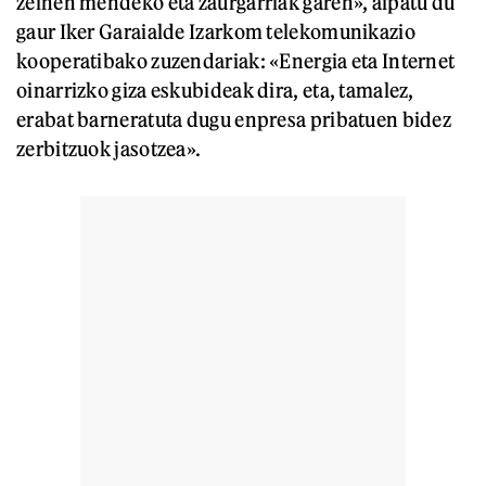
zeinen mendeko eta zaurgarriak garen», aipatu du
gaur Iker Garaialde Izarkom telekomunikazio
kooperatibako zuzendariak: «Energia eta Internet
oinarrizko giza eskubideak dira, eta, tamalez,
erabat barneratuta dugu enpresa pribatuen bidez
zerbitzuok jasotzea».