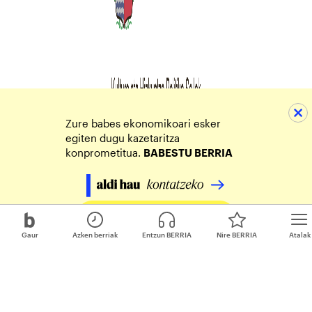
Zure babes ekonomikoari esker
egiten dugu kazetaritza
konprometitua.
BABESTU BERRIA
Egin zure ekarpena
Gaur
Azken berriak
Entzun BERRIA
Nire BERRIA
Atalak