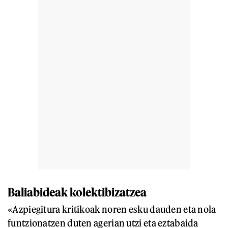
Baliabideak kolektibizatzea
«Azpiegitura kritikoak noren esku dauden eta nola
funtzionatzen duten agerian utzi eta eztabaida