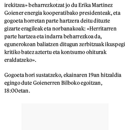
irekitzea» beharrezkotzat jo du Erika Martinez
Goiener energia kooperatibako presidenteak, eta
gogoeta horretan parte hartzera deitu dituzte
gizarte eragileak eta norbanakoak: «Herritarren
parte hartzea eta indarra beharrezkoa da,
egunerokoan baliatzen ditugun zerbitzuak ikuspegi
kritiko batez aztertu eta kontsumo ohiturak
eraldatzeko».
Gogoeta hori sustatzeko, ekainaren 19an hitzaldia
egingo dute Goienerren Bilboko egoitzan,
18:00etan.