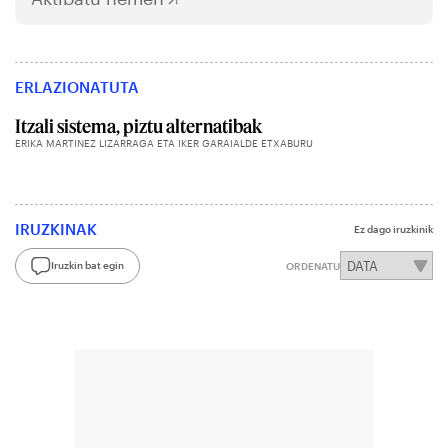
ERLAZIONATUTA
Itzali sistema, piztu alternatibak
ERIKA MARTINEZ LIZARRAGA ETA IKER GARAIALDE ETXABURU
IRUZKINAK
Ez dago iruzkinik
Iruzkin bat egin
ORDENATU