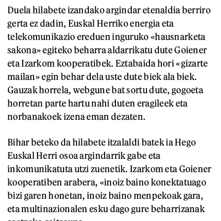
Duela hilabete izandako argindar etenaldia berriro
gerta ez dadin, Euskal Herriko energia eta
telekomunikazio ereduen inguruko «hausnarketa
sakona» egiteko beharra aldarrikatu dute Goiener
eta Izarkom kooperatibek. Eztabaida hori «gizarte
mailan» egin behar dela uste dute biek ala biek.
Gauzak horrela, webgune bat sortu dute, gogoeta
horretan parte hartu nahi duten eragileek eta
norbanakoek izena eman dezaten.
Bihar beteko da hilabete itzalaldi batek ia Hego
Euskal Herri osoa argindarrik gabe eta
inkomunikatuta utzi zuenetik. Izarkom eta Goiener
kooperatiben arabera, «inoiz baino konektatuago
bizi garen honetan, inoiz baino menpekoak gara,
eta multinazionalen esku dago gure beharrizanak