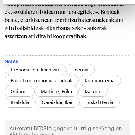
«kooperatibek elkarren beharra dugu eraldaketa
ekosozialaren bidean aurrera egiteko». Besteak
beste, etorkizunean «zerbitzu bateratuak eskaini
edo baliabideak elkarbanatzeko» aukerak
aztertzen ari dira bi kooperatibak.
GAIAK
Ekonomia eta finantzak
Energia
Bestelako ekonomia ereduak
Komunikazioa
Goiener
Martinez, Erika
Izarkom
Itzalaldia
Garaialde, Iker
Euskal Herria
Aukeratu
BERRIA
gogoko iturri gisa Googlen.
Aktibatu hemen