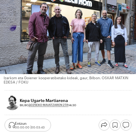
Izarkom eta Goiener kooperatibetako kideak, gaur, Bilbon. OSKAR MATXIN
EDESA / FOKU
Kepa Ugarte Martiarena
2025EKO MAIATZAREN 27A
BILBO
14:30
Entzun
00:00:00
00:03:43