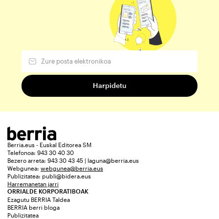
Berria.eus - Euskal Editorea SM
Telefonoa: 943 30 40 30
Bezero arreta: 943 30 43 45 | laguna@berria.eus
Webgunea:
webgunea@berria.eus
Publizitatea:
publi@bidera.eus
Harremanetan jarri
ORRIALDE KORPORATIBOAK
Ezagutu BERRIA Taldea
BERRIA berri bloga
Publizitatea