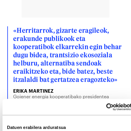
«Herritarrok, gizarte eragileok,
erakunde publikook eta
kooperatibok elkarrekin egin behar
dugu bidea, trantsizio ekosoziala
helburu, alternatiba sendoak
eraikitzeko eta, bide batez, beste
itzalaldi bat gertatzea eragozteko»
ERIKA MARTINEZ
Goiener energia kooperatibako presidentea
Garaialderen ustez, «baliabideak kolektibizatzea»
da gaur egun dugun aukera, «boterea gutxi batzuen
esku gera ez dadin eta erabilera arduratsua eta
Datuen erabilera arduratsua