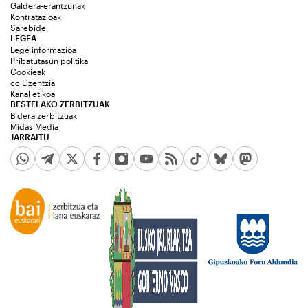
Galdera-erantzunak
Kontratazioak
Sarebide
LEGEA
Lege informazioa
Pribatutasun politika
Cookieak
cc Lizentzia
Kanal etikoa
BESTELAKO ZERBITZUAK
Bidera zerbitzuak
Midas Media
JARRAITU