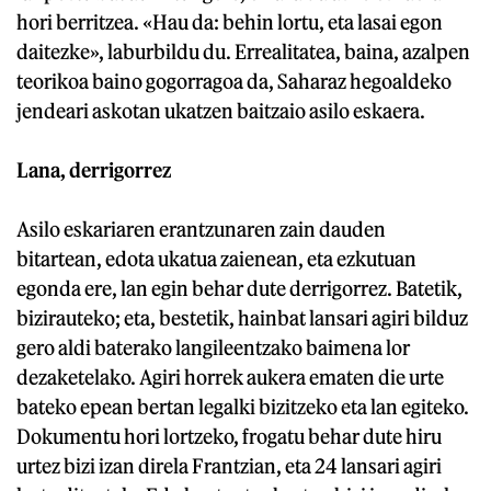
hori berritzea. «Hau da: behin lortu, eta lasai egon
daitezke», laburbildu du. Errealitatea, baina, azalpen
teorikoa baino gogorragoa da, Saharaz hegoaldeko
jendeari askotan ukatzen baitzaio asilo eskaera.
Lana, derrigorrez
Asilo eskariaren erantzunaren zain dauden
bitartean, edota ukatua zaienean, eta ezkutuan
egonda ere, lan egin behar dute derrigorrez. Batetik,
bizirauteko; eta, bestetik, hainbat lansari agiri bilduz
gero aldi baterako langileentzako baimena lor
dezaketelako. Agiri horrek aukera ematen die urte
bateko epean bertan legalki bizitzeko eta lan egiteko.
Dokumentu hori lortzeko, frogatu behar dute hiru
urtez bizi izan direla Frantzian, eta 24 lansari agiri