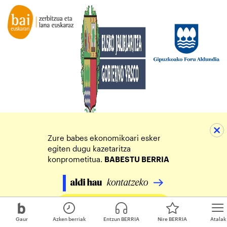
Zure babes ekonomikoari esker
egiten dugu kazetaritza
konprometitua.
BABESTU BERRIA
Egin zure ekarpena
Gaur
Azken berriak
Entzun BERRIA
Nire BERRIA
Atalak