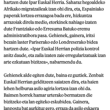
hartzen dute Ipar Euskal Herria. Saharaz hegoaldeko
Afrikako migratzaileak izan ohi dira, eta, Espainiako
paperak lortzea errazagoa bada ere, hizkuntza
arrazoiak direla medio, etorkinek nahiago izaten
dute Frantziako edo Erresuma Batuko eremu
administratibora pasa. Gehienek, gainera, iritsi
bezain laster Pariserako edo Londreserako bidea
hartzen dute. «Ipar Euskal Herrian polizia kontrol
anitz daude, eta zaila izaten zaie erregularizatuak izan
arte ezkutuan bizitzea», nabarmendu du.
Gehienek alde egiten dute, baina ez guztiek. Zenbait
Euskal Herrian gelditzeen saiatzen dira, eta haien
lehen helburua asilo agiria lortzea izan ohi da.
Baimen horrek hamar urterako bermatzen die
bizitzeko eta lan egiteko eskubidea. Gainera,
lanpostu bat aurkituz gero, erraza da asilo eskaera