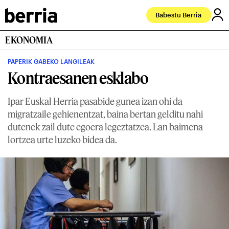
Babestu Berria
EKONOMIA
PAPERIK GABEKO LANGILEAK
Kontraesanen esklabo
Ipar Euskal Herria pasabide gunea izan ohi da
migratzaile gehienentzat, baina bertan gelditu nahi
dutenek zail dute egoera legeztatzea. Lan baimena
lortzea urte luzeko bidea da.