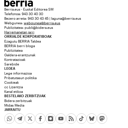
Berria.eus - Euskal Editorea SM
Telefonoa: 943 30 40 30
Bezero arreta: 943 30 43 45 | laguna@berria.eus
Webgunea:
webgunea@berria.eus
Publizitatea:
publi@bidera.eus
Harremanetan jarri
ORRIALDE KORPORATIBOAK
Ezagutu BERRIA Taldea
BERRIA berri bloga
Publizitatea
Galdera-erantzunak
Kontratazioak
Sarebide
LEGEA
Lege informazioa
Pribatutasun politika
Cookieak
cc Lizentzia
Kanal etikoa
BESTELAKO ZERBITZUAK
Bidera zerbitzuak
Midas Media
JARRAITU