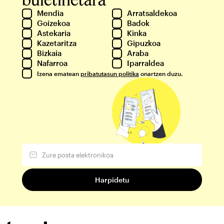
Mendia
Arratsaldekoa
Goizekoa
Badok
Astekaria
Kinka
Kazetaritza
Gipuzkoa
Bizkaia
Araba
Nafarroa
Iparraldea
Izena ematean
pribatutasun politika
onartzen duzu.