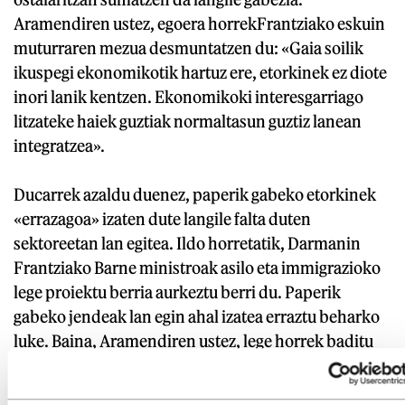
Aramendiren ustez, egoera horrekFrantziako eskuin
muturraren mezua desmuntatzen du: «Gaia soilik
ikuspegi ekonomikotik hartuz ere, etorkinek ez diote
inori lanik kentzen. Ekonomikoki interesgarriago
litzateke haiek guztiak normaltasun guztiz lanean
integratzea».
Ducarrek azaldu duenez, paperik gabeko etorkinek
«errazagoa» izaten dute langile falta duten
sektoreetan lan egitea. Ildo horretatik, Darmanin
Frantziako Barne ministroak asilo eta immigrazioko
lege proiektu berria aurkeztu berri du. Paperik
gabeko jendeak lan egin ahal izatea erraztu beharko
luke. Baina, Aramendiren ustez, lege horrek baditu
arriskuak: «Tentsio lanbideetarako nahi dituzte
etorkinak; hau da, ezingo dira nahi duten lanetan