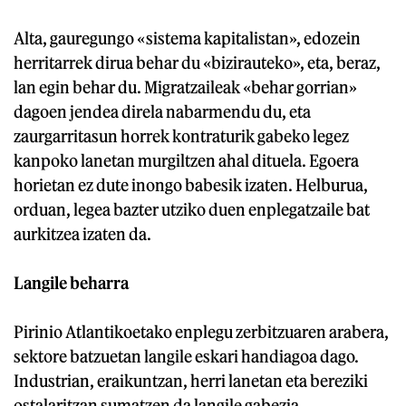
Alta, gauregungo «sistema kapitalistan», edozein
herritarrek dirua behar du «bizirauteko», eta, beraz,
lan egin behar du. Migratzaileak «behar gorrian»
dagoen jendea direla nabarmendu du, eta
zaurgarritasun horrek kontraturik gabeko legez
kanpoko lanetan murgiltzen ahal dituela. Egoera
horietan ez dute inongo babesik izaten. Helburua,
orduan, legea bazter utziko duen enplegatzaile bat
aurkitzea izaten da.
Langile beharra
Pirinio Atlantikoetako enplegu zerbitzuaren arabera,
sektore batzuetan langile eskari handiagoa dago.
Industrian, eraikuntzan, herri lanetan eta bereziki
ostalaritzan sumatzen da langile gabezia.