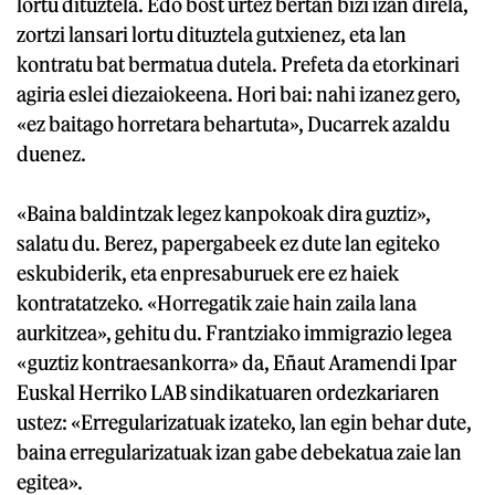
lortu dituztela. Edo bost urtez bertan bizi izan direla,
zortzi lansari lortu dituztela gutxienez, eta lan
kontratu bat bermatua dutela. Prefeta da etorkinari
agiria eslei diezaiokeena. Hori bai: nahi izanez gero,
«ez baitago horretara behartuta», Ducarrek azaldu
duenez.
«Baina baldintzak legez kanpokoak dira guztiz»,
salatu du. Berez, papergabeek ez dute lan egiteko
eskubiderik, eta enpresaburuek ere ez haiek
kontratatzeko. «Horregatik zaie hain zaila lana
aurkitzea», gehitu du. Frantziako immigrazio legea
«guztiz kontraesankorra» da, Eñaut Aramendi Ipar
Euskal Herriko LAB sindikatuaren ordezkariaren
ustez: «Erregularizatuak izateko, lan egin behar dute,
baina erregularizatuak izan gabe debekatua zaie lan
egitea».