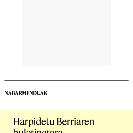
NABARMENDUAK
Harpidetu Berriaren
buletinetara