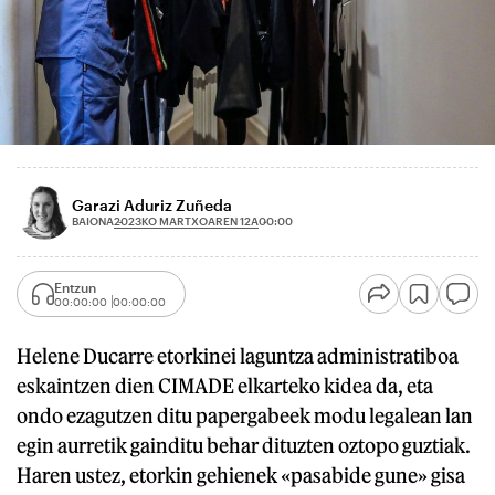
Garazi Aduriz Zuñeda
2023KO MARTXOAREN 12A
BAIONA
00:00
Entzun
00:00:00
00:00:00
Helene Ducarre etorkinei laguntza administratiboa
eskaintzen dien CIMADE elkarteko kidea da, eta
ondo ezagutzen ditu papergabeek modu legalean lan
egin aurretik gainditu behar dituzten oztopo guztiak.
Haren ustez, etorkin gehienek «pasabide gune» gisa