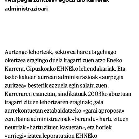
administrazioari
Aurtengo lehorteak, sektorea hare eta gehiago
okertzea eragingo duela iragarri zuen atzo Eneko
Karrera, Gipuzkoako EHNEko lehendakariak. Eta
iazko kalteen aurrean administrazioak «aurpegia
zuritzea» besterik ez zuela egin salatu zuen.
Karreraren esanetan, sindikatuak 2003ko abuztuan
iragarri zituen lehortearen eraginak; gaia
aurrekontuetan eztabaidatzeko «garai aproposa»
zen. Baina administrazioak «berandu» hartu zituen
neurriak «hartu zituen kasuetan», eta horiek
«urriegi» izatea leporatu zion EHNEko