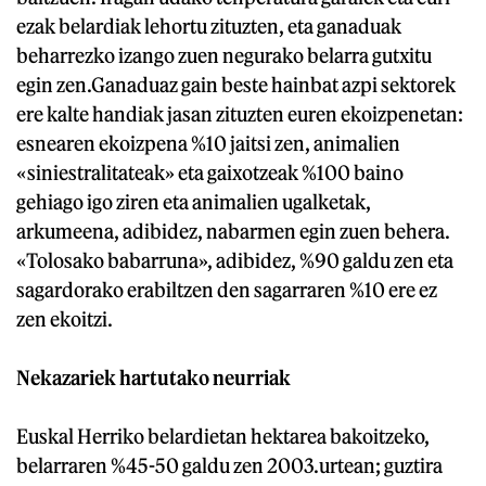
ezak belardiak lehortu zituzten, eta ganaduak
beharrezko izango zuen negurako belarra gutxitu
egin zen.Ganaduaz gain beste hainbat azpi sektorek
ere kalte handiak jasan zituzten euren ekoizpenetan:
esnearen ekoizpena %10 jaitsi zen, animalien
«siniestralitateak» eta gaixotzeak %100 baino
gehiago igo ziren eta animalien ugalketak,
arkumeena, adibidez, nabarmen egin zuen behera.
«Tolosako babarruna», adibidez, %90 galdu zen eta
sagardorako erabiltzen den sagarraren %10 ere ez
zen ekoitzi.
Nekazariek hartutako neurriak
Euskal Herriko belardietan hektarea bakoitzeko,
belarraren %45-50 galdu zen 2003.urtean; guztira