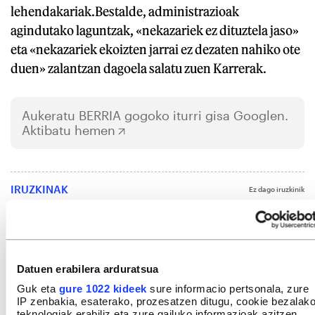
lehendakariak.Bestalde, administrazioak
agindutako laguntzak, «nekazariek ez dituztela jaso»
eta «nekazariek ekoizten jarrai ez dezaten nahiko ote
duen» zalantzan dagoela salatu zuen Karrerak.
Aukeratu
BERRIA
gogoko iturri gisa Googlen.
Aktibatu hemen
IRUZKINAK
Ez dago iruzkinik
Iruzkin bat egin
ORDENATU
Datuen erabilera arduratsua
Guk eta
gure 1022 kideek
sure informacio pertsonala, zure
IP zenbakia, esaterako, prozesatzen ditugu, cookie bezalak
teknologiak erabiliz eta zure gailuko informazioak azitzen