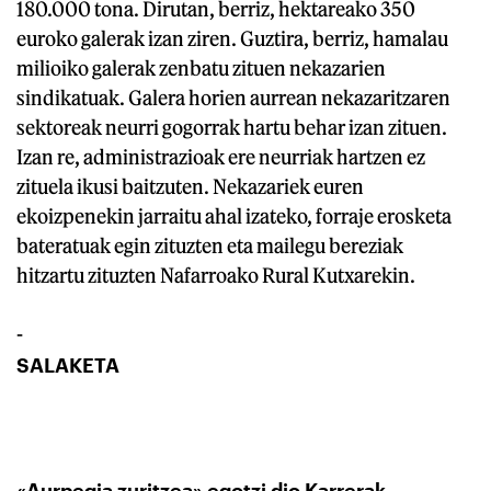
180.000 tona. Dirutan, berriz, hektareako 350
euroko galerak izan ziren. Guztira, berriz, hamalau
milioiko galerak zenbatu zituen nekazarien
sindikatuak. Galera horien aurrean nekazaritzaren
sektoreak neurri gogorrak hartu behar izan zituen.
Izan re, administrazioak ere neurriak hartzen ez
zituela ikusi baitzuten. Nekazariek euren
ekoizpenekin jarraitu ahal izateko, forraje erosketa
bateratuak egin zituzten eta mailegu bereziak
hitzartu zituzten Nafarroako Rural Kutxarekin.
-
SALAKETA
«Aurpegia zuritzea» egotzi dio Karrerak