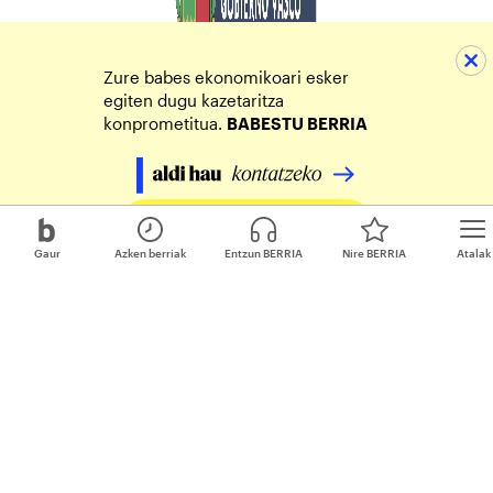
Zure babes ekonomikoari esker
egiten dugu kazetaritza
konprometitua.
BABESTU BERRIA
Egin zure ekarpena
Gaur
Azken berriak
Entzun BERRIA
Nire BERRIA
Atalak