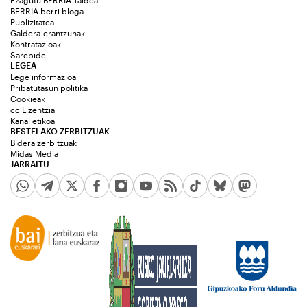
Ezagutu BERRIA Taldea
BERRIA berri bloga
Publizitatea
Galdera-erantzunak
Kontratazioak
Sarebide
LEGEA
Lege informazioa
Pribatutasun politika
Cookieak
cc Lizentzia
Kanal etikoa
BESTELAKO ZERBITZUAK
Bidera zerbitzuak
Midas Media
JARRAITU