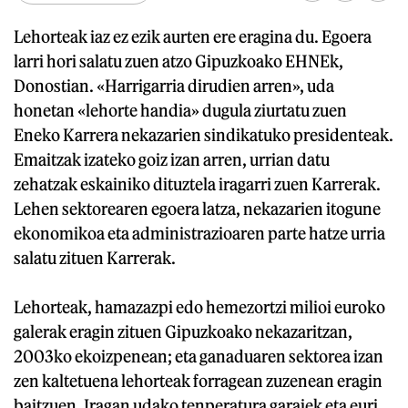
Lehorteak iaz ez ezik aurten ere eragina du. Egoera
larri hori salatu zuen atzo Gipuzkoako EHNEk,
Donostian. «Harrigarria dirudien arren», uda
honetan «lehorte handia» dugula ziurtatu zuen
Eneko Karrera nekazarien sindikatuko presidenteak.
Emaitzak izateko goiz izan arren, urrian datu
zehatzak eskainiko dituztela iragarri zuen Karrerak.
Lehen sektorearen egoera latza, nekazarien itogune
ekonomikoa eta administrazioaren parte hatze urria
salatu zituen Karrerak.
Lehorteak, hamazazpi edo hemezortzi milioi euroko
galerak eragin zituen Gipuzkoako nekazaritzan,
2003ko ekoizpenean; eta ganaduaren sektorea izan
zen kaltetuena lehorteak forragean zuzenean eragin
baitzuen. Iragan udako tenperatura garaiek eta euri