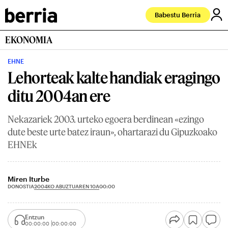
Babestu Berria
EKONOMIA
EHNE
Lehorteak kalte handiak eragingo
ditu 2004an ere
Nekazariek 2003. urteko egoera berdinean «ezingo
dute beste urte batez iraun», ohartarazi du Gipuzkoako
EHNEk
Miren Iturbe
2004KO ABUZTUAREN 10A
DONOSTIA
00:00
Entzun
00:00:00
00:00:00