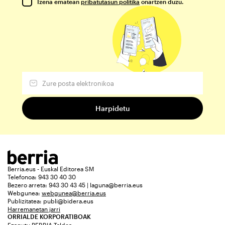
Izena ematean
pribatutasun politika
onartzen duzu.
Berria.eus - Euskal Editorea SM
Telefonoa: 943 30 40 30
Bezero arreta: 943 30 43 45 | laguna@berria.eus
Webgunea:
webgunea@berria.eus
Publizitatea:
publi@bidera.eus
Harremanetan jarri
ORRIALDE KORPORATIBOAK