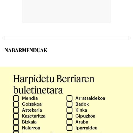
NABARMENDUAK
Harpidetu Berriaren
buletinetara
Mendia
Arratsaldekoa
Goizekoa
Badok
Astekaria
Kinka
Kazetaritza
Gipuzkoa
Bizkaia
Araba
Nafarroa
Iparraldea