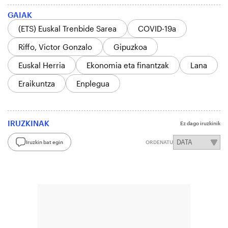
GAIAK
(ETS) Euskal Trenbide Sarea
COVID-19a
Riffo, Victor Gonzalo
Gipuzkoa
Euskal Herria
Ekonomia eta finantzak
Lana
Eraikuntza
Enplegua
IRUZKINAK
Ez dago iruzkinik
Iruzkin bat egin
ORDENATU