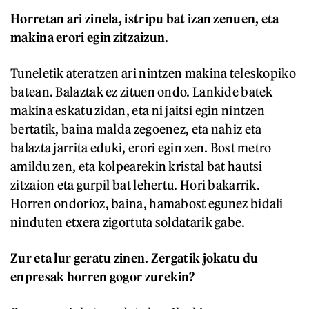
Horretan ari zinela, istripu bat izan zenuen, eta
makina erori egin zitzaizun.
Tuneletik ateratzen ari nintzen makina teleskopiko
batean. Balaztak ez zituen ondo. Lankide batek
makina eskatu zidan, eta ni jaitsi egin nintzen
bertatik, baina malda zegoenez, eta nahiz eta
balazta jarrita eduki, erori egin zen. Bost metro
amildu zen, eta kolpearekin kristal bat hautsi
zitzaion eta gurpil bat lehertu. Hori bakarrik.
Horren ondorioz, baina, hamabost egunez bidali
ninduten etxera zigortuta soldatarik gabe.
Zur eta lur geratu zinen. Zergatik jokatu du
enpresak horren gogor zurekin?