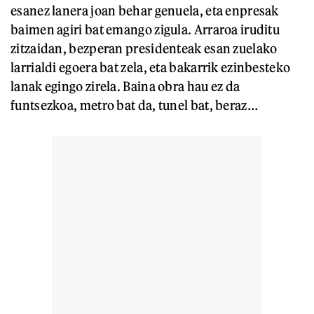
esanez lanera joan behar genuela, eta enpresak
baimen agiri bat emango zigula. Arraroa iruditu
zitzaidan, bezperan presidenteak esan zuelako
larrialdi egoera bat zela, eta bakarrik ezinbesteko
lanak egingo zirela. Baina obra hau ez da
funtsezkoa, metro bat da, tunel bat, beraz…