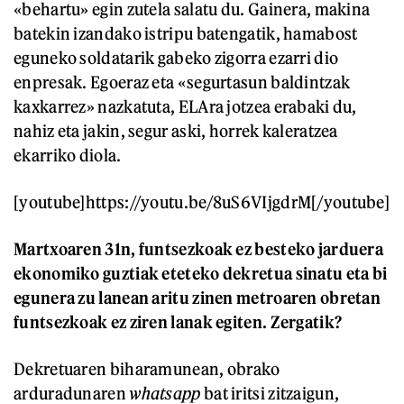
«behartu» egin zutela salatu du. Gainera, makina
batekin izandako istripu batengatik, hamabost
eguneko soldatarik gabeko zigorra ezarri dio
enpresak. Egoeraz eta «segurtasun baldintzak
kaxkarrez» nazkatuta, ELAra jotzea erabaki du,
nahiz eta jakin, segur aski, horrek kaleratzea
ekarriko diola.
[youtube]https://youtu.be/8uS6VIjgdrM[/youtube]
Martxoaren 31n, funtsezkoak ez besteko jarduera
ekonomiko guztiak eteteko dekretua sinatu eta bi
egunera zu lanean aritu zinen metroaren obretan
funtsezkoak ez ziren lanak egiten. Zergatik?
Dekretuaren biharamunean, obrako
arduradunaren
whatsapp
bat iritsi zitzaigun,