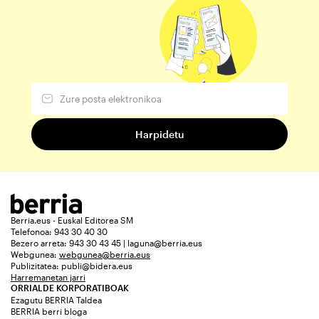
Berria.eus - Euskal Editorea SM
Telefonoa: 943 30 40 30
Bezero arreta: 943 30 43 45 | laguna@berria.eus
Webgunea:
webgunea@berria.eus
Publizitatea:
publi@bidera.eus
Harremanetan jarri
ORRIALDE KORPORATIBOAK
Ezagutu BERRIA Taldea
BERRIA berri bloga