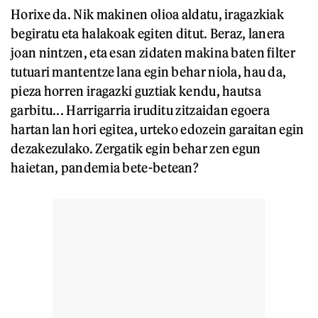
Horixe da. Nik makinen olioa aldatu, iragazkiak
begiratu eta halakoak egiten ditut. Beraz, lanera
joan nintzen, eta esan zidaten makina baten filter
tutuari mantentze lana egin behar niola, hau da,
pieza horren iragazki guztiak kendu, hautsa
garbitu... Harrigarria iruditu zitzaidan egoera
hartan lan hori egitea, urteko edozein garaitan egin
dezakezulako. Zergatik egin behar zen egun
haietan, pandemia bete-betean?