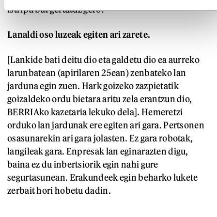
istripu bat gertatuz gero?
Lanaldi oso luzeak egiten ari zarete.
[Lankide bati deitu dio eta galdetu dio ea aurreko
larunbatean (apirilaren 25ean) zenbateko lan
jarduna egin zuen. Hark goizeko zazpietatik
goizaldeko ordu bietara aritu zela erantzun dio,
BERRIAko kazetaria lekuko dela]. Hemeretzi
orduko lan jardunak ere egiten ari gara. Pertsonen
osasunarekin ari gara jolasten. Ez gara robotak,
langileak gara. Enpresak lan eginarazten digu,
baina ez du inbertsiorik egin nahi gure
segurtasunean. Erakundeek egin beharko lukete
zerbait hori hobetu dadin.