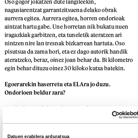
Oso gogor jokatzen dute langileekin,
nagusiarentzat garrantzitsuena delako obrak
aurrera egitea. Aurrera egitea, horren ondorioak
aintzat hartu gabe. Une horretan nik bukatu nuen
iragazkiak garbitzen, eta tuneletik ateratzen ari
nintzen nire lan tresnak bizkarrean hartuta. Oso
pisutsua da zama hori, eta ez dago autorik handik
ateratzeko, beraz, oinez joan behar da. Bi kilometro
egin behar dituzu oinez 30 kiloko kutxa batekin.
Egoerarekin haserretu eta ELAra jo duzu.
Ondorioen beldur zara?
Oso litekeena da hamabost egun barru esatea
kaleratuta nagoela argitara emateagatik metroaren
obretan zer gertatzen ari den. Badira segurtasun
aldetik gauza oso larriak. Mila volteko kable bat
Datuen erabilera arduratsua