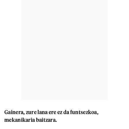
Gainera, zure lana ere ez da funtsezkoa,
mekanikaria baitzara.