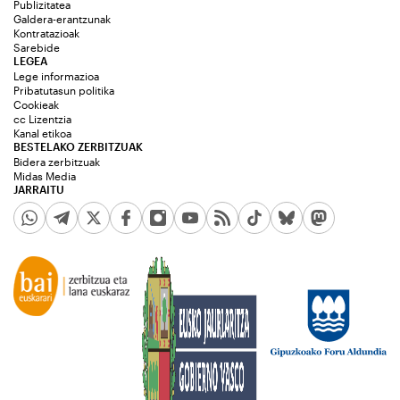
Publizitatea
Galdera-erantzunak
Kontratazioak
Sarebide
LEGEA
Lege informazioa
Pribatutasun politika
Cookieak
cc Lizentzia
Kanal etikoa
BESTELAKO ZERBITZUAK
Bidera zerbitzuak
Midas Media
JARRAITU