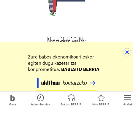
Zure babes ekonomikoari esker
egiten dugu kazetaritza
konprometitua.
BABESTU
BERRIA
Egin zure ekarpena
Gaur
Azken berriak
Entzun BERRIA
Nire BERRIA
Atalak