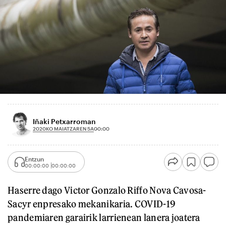
Iñaki Petxarroman
2020KO MAIATZAREN 5A
00:00
Entzun
00:00:00
00:00:00
Haserre dago Victor Gonzalo Riffo Nova Cavosa-
Sacyr enpresako mekanikaria. COVID-19
pandemiaren garairik larrienean lanera joatera