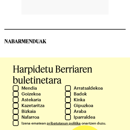
NABARMENDUAK
Harpidetu Berriaren
buletinetara
Mendia
Arratsaldekoa
Goizekoa
Badok
Astekaria
Kinka
Kazetaritza
Gipuzkoa
Bizkaia
Araba
Nafarroa
Iparraldea
Izena ematean
pribatutasun politika
onartzen duzu.