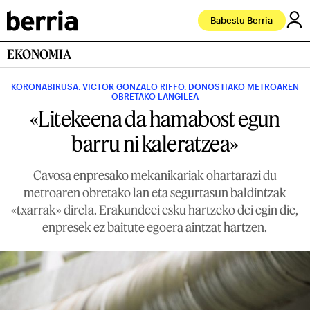
Babestu Berria
EKONOMIA
KORONABIRUSA. VICTOR GONZALO RIFFO. DONOSTIAKO METROAREN
OBRETAKO LANGILEA
«Litekeena da hamabost egun
barru ni kaleratzea»
Cavosa enpresako mekanikariak ohartarazi du
metroaren obretako lan eta segurtasun baldintzak
«txarrak» direla. Erakundeei esku hartzeko dei egin die,
enpresek ez baitute egoera aintzat hartzen.