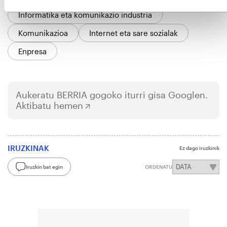
Informatika eta komunikazio industria
Komunikazioa
Internet eta sare sozialak
Enpresa
Aukeratu
BERRIA
gogoko iturri gisa Googlen.
Aktibatu hemen
IRUZKINAK
Ez dago iruzkinik
Iruzkin bat egin
ORDENATU