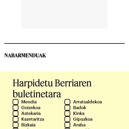
NABARMENDUAK
Harpidetu Berriaren
buletinetara
Mendia
Arratsaldekoa
Goizekoa
Badok
Astekaria
Kinka
Kazetaritza
Gipuzkoa
Bizkaia
Araba