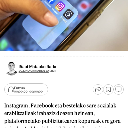
Iñaut Matauko Rada
2023KO URRIAREN 3A
12:34
Entzun
00:00:00
00:00:00
Instagram, Facebook eta bestelako sare sozialak
erabiltzaileak irabaziz doazen heinean,
plataformetako publizitatearen kopuruak ere gora