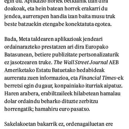
egin du. Aplikazio horiek betidanik izan dira
doakoak, eta hein batean horrek erakarri du
jendea, aurrerapen handia izan baita musu truk
beste batzuekin etengabe konektatuta egotea.
Bada, Meta taldearen aplikazioak jendeari
ordainarazteko prestatzen ari dira Europako
Batasunean, betiere publizitate pertsonalizaturik
ez jasotzearen truke.
The Wall Street Journal
AEB
Ameriketako Estatu Batuetako hedabideak
aurreratu zuen informazioa, eta
Financial Times-
ek
berretsi egin du gaur, konpainiako iturriak aipatuz.
Haren arabera, erabiltzaileek hilabetean hamalau
dolar ordaindu beharko dituzte zerbitzu
horrengatik; hamahiru euro pasatxo.
Sakelakoetan bakarrik ez, ordenagailuetan ere