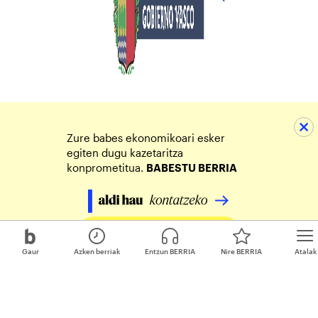
Zure babes ekonomikoari esker
egiten dugu kazetaritza
konprometitua.
BABESTU BERRIA
Egin zure ekarpena
Gaur
Azken berriak
Entzun BERRIA
Nire BERRIA
Atalak