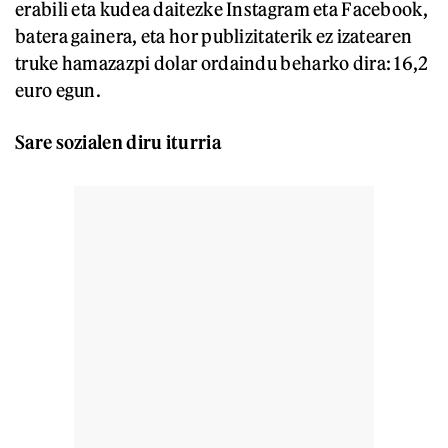
erabili eta kudea daitezke Instagram eta Facebook,
batera gainera, eta hor publizitaterik ez izatearen
truke hamazazpi dolar ordaindu beharko dira: 16,2
euro egun.
Sare sozialen diru iturria