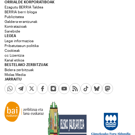
ORRIALDE KORPORATIBOAK
Ezagutu BERRIA Taldea
BERRIA berri bloga
Publizitatea
Galdera-erantzunak
Kontratazioak
Sarebide
LEGEA
Lege informazioa
Pribatutasun politika
Cookieak
cc Lizentzia
Kanal etikoa
BESTELAKO ZERBITZUAK
Bidera zerbitzuak
Midas Media
JARRAITU