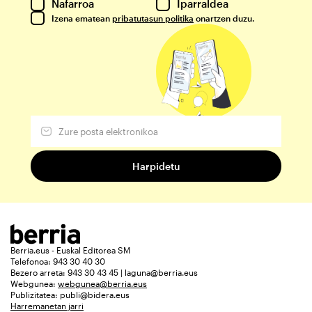
Nafarroa
Iparraldea
Izena ematean
pribatutasun politika
onartzen duzu.
Berria.eus - Euskal Editorea SM
Telefonoa: 943 30 40 30
Bezero arreta: 943 30 43 45 | laguna@berria.eus
Webgunea:
webgunea@berria.eus
Publizitatea:
publi@bidera.eus
Harremanetan jarri