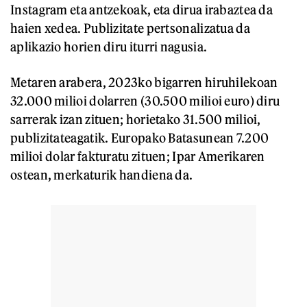
Instagram eta antzekoak, eta dirua irabaztea da
haien xedea. Publizitate pertsonalizatua da
aplikazio horien diru iturri nagusia.
Metaren arabera, 2023ko bigarren hiruhilekoan
32.000 milioi dolarren (30.500 milioi euro) diru
sarrerak izan zituen; horietako 31.500 milioi,
publizitateagatik. Europako Batasunean 7.200
milioi dolar fakturatu zituen; Ipar Amerikaren
ostean, merkaturik handiena da.