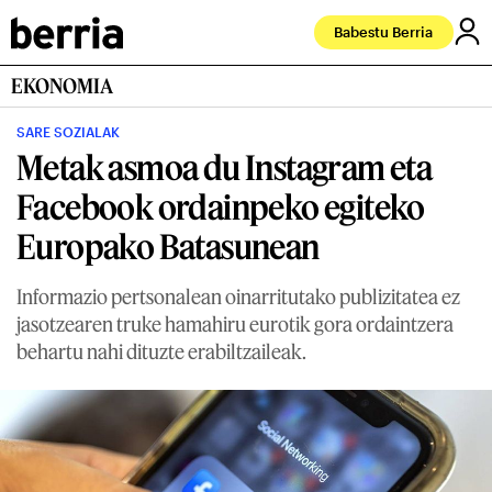
Babestu Berria
EKONOMIA
SARE SOZIALAK
Metak asmoa du Instagram eta
Facebook ordainpeko egiteko
Europako Batasunean
Informazio pertsonalean oinarritutako publizitatea ez
jasotzearen truke hamahiru eurotik gora ordaintzera
behartu nahi dituzte erabiltzaileak.