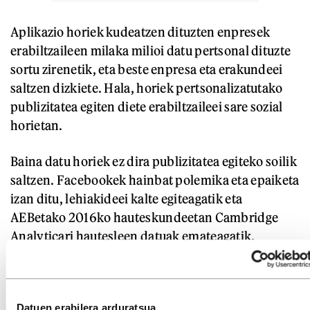
Aplikazio horiek kudeatzen dituzten enpresek
erabiltzaileen milaka milioi datu pertsonal dituzte
sortu zirenetik, eta beste enpresa eta erakundeei
saltzen dizkiete. Hala, horiek pertsonalizatutako
publizitatea egiten diete erabiltzaileei sare sozial
horietan.
Baina datu horiek ez dira publizitatea egiteko soilik
saltzen. Facebookek hainbat polemika eta epaiketa
izan ditu, lehiakideei kalte egiteagatik eta
AEBetako 2016ko hauteskundeetan Cambridge
Analyticari hautesleen datuak emateagatik.
Horregatik, 5.000 milioi dolarreko zigorra jarri
zion Facebooki AEBetako Merkataritza Batzorde
Federalak.
Datuen erabilera arduratsua