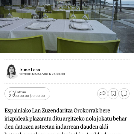
Irune Lasa
2020KO MAIATZAREN 2A
00:00
Entzun
00:00:00
00:00:00
Espainiako Lan Zuzendaritza Orokorrak bere
irizpideak plazaratu ditu argitzeko nola jokatu behar
den datozen asteetan indarrean dauden aldi