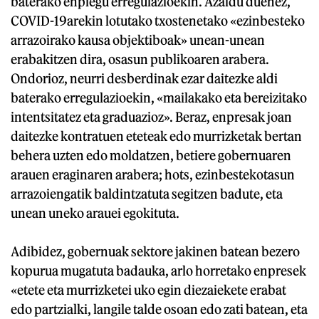
baterako enplegu erregulazioekin. Azaldu duenez,
COVID-19arekin lotutako txostenetako «ezinbesteko
arrazoirako kausa objektiboak» unean-unean
erabakitzen dira, osasun publikoaren arabera.
Ondorioz, neurri desberdinak ezar daitezke aldi
baterako erregulazioekin, «mailakako eta bereizitako
intentsitatez eta graduazioz». Beraz, enpresak joan
daitezke kontratuen eteteak edo murrizketak bertan
behera uzten edo moldatzen, betiere gobernuaren
arauen eraginaren arabera; hots, ezinbestekotasun
arrazoiengatik baldintzatuta segitzen badute, eta
unean uneko arauei egokituta.
Adibidez, gobernuak sektore jakinen batean bezero
kopurua mugatuta badauka, arlo horretako enpresek
«etete eta murrizketei uko egin diezaiekete erabat
edo partzialki, langile talde osoan edo zati batean, eta