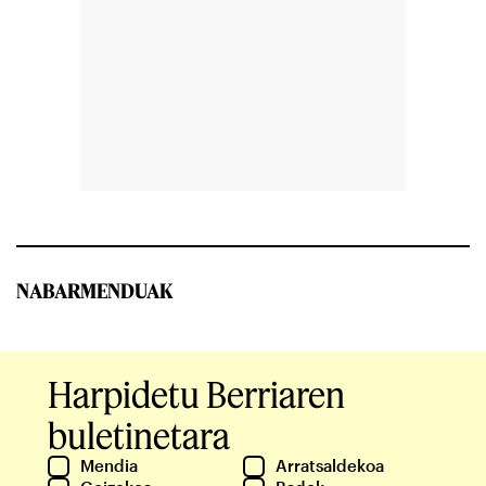
NABARMENDUAK
Harpidetu Berriaren
buletinetara
Mendia
Arratsaldekoa