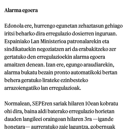
Alarma egoera
Edonola ere, hurrengo egunetan zehaztasun gehiago
iritsi beharko dira erregulazio dosierren inguruan.
Espainiako Lan Ministerioa patronalarekin eta
sindikatuekin negoziatzen ari da erabakitzeko zer
gertatuko den erregulazioekin alarma egoera
amaitzen denean. Izan ere, egungo araudiarekin,
alarma bukatu bezain pronto automatikoki bertan
behera geratuko lirateke ezinbesteko
arrazoiengatiko lan erregulazioak.
Normalean, SEPEren sariak hilaren 10ean kobratu
ohi dira, baina aldi baterako erregulazio horietan
dauden langileei oraingoan hilaren 3ra —igande
honetara— aurreratuko zaie laguntza, gobernuak