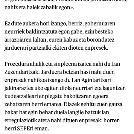
nahiz eta haiek zabalik egon».
Ez dute aukera hori izango, berriz, gobernuaren
neurriek baldintzatuta egon gabe, ezinbesteko
arrazoiaren faltan, euren kabuz eta borondatez
jarduerari partzialki ekiten dioten enpresek.
Prozedura ahalik eta sinpleena izatea nahi du Lan
Zuzendaritzak. Jarduera betean hasi nahi duen
enpresak nahikoa izango du Lan Agintaritzari
jakinaraztea uko egiten diola neurriari eta laguntzen
kudeatzaileari enplegatu bakoitzaren egoera
zehatzaren berri ematea. Diazek gehitu zuen gauza
bakar bat egin behar duela langile batzuk lan
erregulaziotik atera nahi dituen enpresak: horren
berri SEPEri eman.