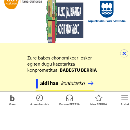
Zure babes ekonomikoari esker
egiten dugu kazetaritza
konprometitua.
BABESTU BERRIA
Egin zure ekarpena
Gaur
Azken berriak
Entzun BERRIA
Nire BERRIA
Atalak