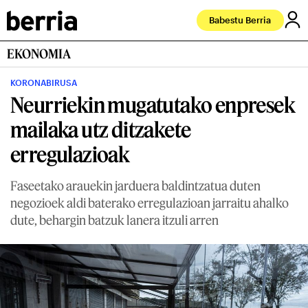
Babestu Berria
EKONOMIA
KORONABIRUSA
Neurriekin mugatutako enpresek
mailaka utz ditzakete
erregulazioak
Faseetako arauekin jarduera baldintzatua duten
negozioek aldi baterako erregulazioan jarraitu ahalko
dute, behargin batzuk lanera itzuli arren