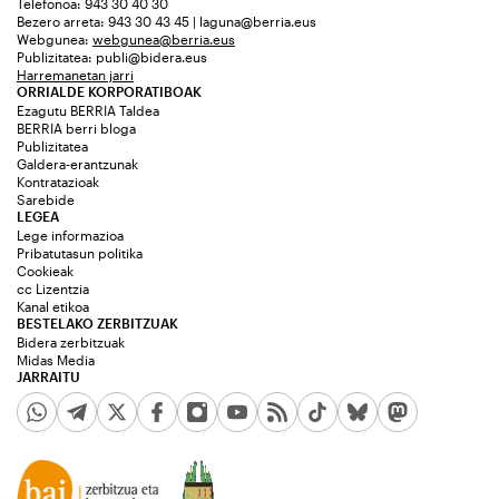
Telefonoa: 943 30 40 30
Bezero arreta: 943 30 43 45 | laguna@berria.eus
Webgunea:
webgunea@berria.eus
Publizitatea:
publi@bidera.eus
Harremanetan jarri
ORRIALDE KORPORATIBOAK
Ezagutu BERRIA Taldea
BERRIA berri bloga
Publizitatea
Galdera-erantzunak
Kontratazioak
Sarebide
LEGEA
Lege informazioa
Pribatutasun politika
Cookieak
cc Lizentzia
Kanal etikoa
BESTELAKO ZERBITZUAK
Bidera zerbitzuak
Midas Media
JARRAITU