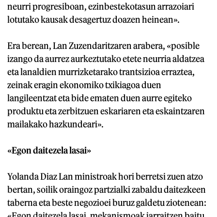
neurri progresiboan, ezinbestekotasun arrazoiari
lotutako kausak desagertuz doazen heinean».
Era berean, Lan Zuzendaritzaren arabera, «posible
izango da aurrez aurkeztutako etete neurria aldatzea
eta lanaldien murrizketarako trantsizioa erraztea,
zeinak eragin ekonomiko txikiagoa duen
langileentzat eta bide ematen duen aurre egiteko
produktu eta zerbitzuen eskariaren eta eskaintzaren
mailakako hazkundeari».
«Egon daitezela lasai»
Yolanda Diaz Lan ministroak hori berretsi zuen atzo
bertan, soilik oraingoz partzialki zabaldu daitezkeen
taberna eta beste negozioei buruz galdetu ziotenean:
«Egon daitezela lasai, mekanismoak jarraitzen baitu,