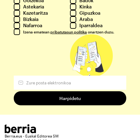
Goizekoa
Badok
Astekaria
Kinka
Kazetaritza
Gipuzkoa
Bizkaia
Araba
Nafarroa
Iparraldea
Izena ematean
pribatutasun politika
onartzen duzu.
Berria.eus - Euskal Editorea SM