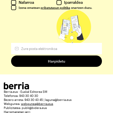
Nafarroa
Iparraldea
Izena ematean
pribatutasun politika
onartzen duzu.
Berria.eus - Euskal Editorea SM
Telefonoa: 943 30 40 30
Bezero arreta: 943 30 43 45 | laguna@berria.eus
Webgunea:
webgunea@berria.eus
Publizitatea:
publi@bidera.eus
Harremanetan jarri