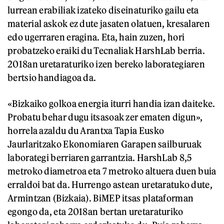
lurrean erabiliak izateko diseinaturiko gailu eta
material askok ez dute jasaten olatuen, kresalaren
edo ugerraren eragina. Eta, hain zuzen, hori
probatzeko eraiki du Tecnaliak HarshLab berria.
2018an uretaraturiko izen bereko laborategiaren
bertsio handiagoa da.
«Bizkaiko golkoa energia iturri handia izan daiteke.
Probatu behar dugu itsasoak zer ematen digun»,
horrela azaldu du Arantxa Tapia Eusko
Jaurlaritzako Ekonomiaren Garapen sailburuak
laborategi berriaren garrantzia. HarshLab 8,5
metroko diametroa eta 7 metroko altuera duen buia
erraldoi bat da. Hurrengo astean uretaratuko dute,
Armintzan (Bizkaia). BiMEP itsas plataforman
egongo da, eta 2018an bertan uretaraturiko