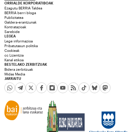
ORRIALDE KORPORATIBOAK
Ezagutu BERRIA Taldea
BERRIA berri bloga
Publizitatea
Galdera-erantzunak
Kontratazioak
Sarebide
LEGEA
Lege informazioa
Pribatutasun politika
Cookieak
cc Lizentzia
Kanal etikoa
BESTELAKO ZERBITZUAK
Bidera zerbitzuak
Midas Media
JARRAITU