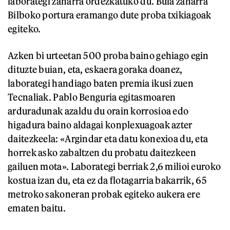
laborategi zaharra ordezkatuko du. Buia zaharra
Bilboko portura eramango dute proba txikiagoak
egiteko.
Azken bi urteetan 500 proba baino gehiago egin
dituzte buian, eta, eskaera goraka doanez,
laborategi handiago baten premia ikusi zuen
Tecnaliak. Pablo Benguria egitasmoaren
arduradunak azaldu du orain korrosioa edo
higadura baino aldagai konplexuagoak azter
daitezkeela: «Argindar eta datu konexioa du, eta
horrek asko zabaltzen du probatu daitezkeen
gailuen mota». Laborategi berriak 2,6 milioi euroko
kostua izan du, eta ez da flotagarria bakarrik, 65
metroko sakoneran probak egiteko aukera ere
ematen baitu.