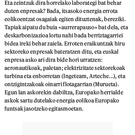
Eta zeintzuk dira horrelako laborategi bat behar
duten enpresak? Bada, itsasoko energia errota
eolikoentzat osagaiak egiten dituztenak, bereziki.
Tapiak aipatu du buia «aurrerapauso» bat dela, eta
deskarbonizazioa lortu nahi bada berriztagarriei
bidea ireki behar zaiela. Erroten eraikuntzak hiru
sektoreko enpresak bateratzen ditu, eta euskal
enpresa asko ari dira bide hori urratzen:
aeronautikoak, paletan; elektrizitate sektorekoak
turbina eta enborretan (Ingeteam, Arteche...), eta
ontzigintzakoak oinarri flotagarrian (Murueta).
Egun lan askorekin dabiltza, Europako herrialde
askok sartu dutelako energia eolikoa Europako
funtsak jasotzeko egitasmoetan.