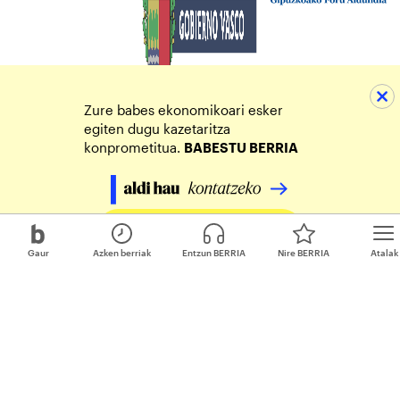
Zure babes ekonomikoari esker
egiten dugu kazetaritza
konprometitua.
BABESTU BERRIA
Egin zure ekarpena
Gaur
Azken berriak
Entzun BERRIA
Nire BERRIA
Atalak