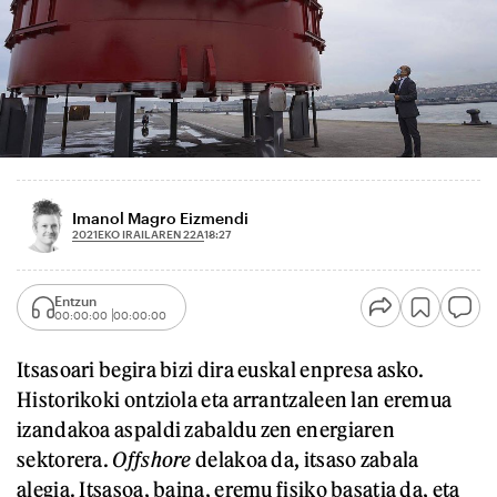
Imanol Magro Eizmendi
2021EKO IRAILAREN 22A
18:27
Entzun
00:00:00
00:00:00
Itsasoari begira bizi dira euskal enpresa asko.
Historikoki ontziola eta arrantzaleen lan eremua
izandakoa aspaldi zabaldu zen energiaren
sektorera.
Offshore
delakoa da, itsaso zabala
alegia. Itsasoa, baina, eremu fisiko basatia da, eta