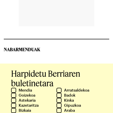
NABARMENDUAK
Harpidetu Berriaren
buletinetara
Mendia
Arratsaldekoa
Goizekoa
Badok
Astekaria
Kinka
Kazetaritza
Gipuzkoa
Bizkaia
Araba