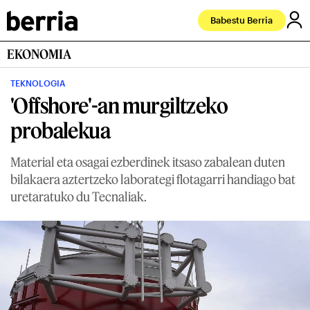
Babestu Berria
EKONOMIA
TEKNOLOGIA
'Offshore'-an murgiltzeko
probalekua
Material eta osagai ezberdinek itsaso zabalean duten
bilakaera aztertzeko laborategi flotagarri handiago bat
uretaratuko du Tecnaliak.