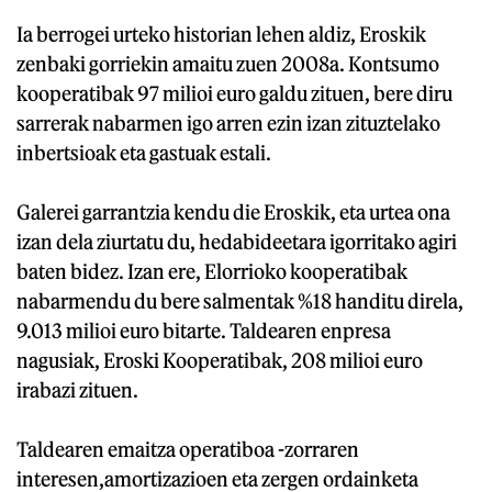
Ia berrogei urteko historian lehen aldiz, Eroskik
zenbaki gorriekin amaitu zuen 2008a. Kontsumo
kooperatibak 97 milioi euro galdu zituen, bere diru
sarrerak nabarmen igo arren ezin izan zituztelako
inbertsioak eta gastuak estali.
Galerei garrantzia kendu die Eroskik, eta urtea ona
izan dela ziurtatu du, hedabideetara igorritako agiri
baten bidez. Izan ere, Elorrioko kooperatibak
nabarmendu du bere salmentak %18 handitu direla,
9.013 milioi euro bitarte. Taldearen enpresa
nagusiak, Eroski Kooperatibak, 208 milioi euro
irabazi zituen.
Taldearen emaitza operatiboa -zorraren
interesen,amortizazioen eta zergen ordainketa