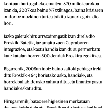
kontuan hartu gabeko emaitza- 370 milioi eurokoa
izan da, 2007koa baino %7 txikiagoa, baina krisiaren
ondorioz mozkinen tartea txikitu izanari egotzi dio
hori.
Iazko galerak hiru arrazoirengatik izan direla dio
Eroskik. Batetik, iaz amaitu zuen Capraboren
integrazioa, eta kostu handia izan du supermerkatu
kate katalan horren 500 dendak Eroskira egokitzea.
Bigarrenik, 2008an inoiz baino saltoki gehiago ireki
ditu Eroskik -164; horietako asko, handiak-, eta
horrek baliabide asko xahutu ditu, eta finantza gastu
handiak eskatu ditu.
Hirugarrenik, batez ere higiezinen merkatuan
dagoen krisia dela eta, Eroskik ez du lortu salgai jarri