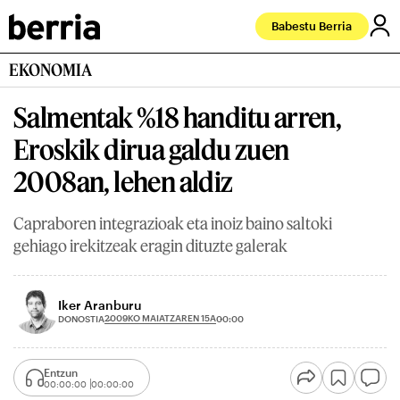
Babestu Berria
EKONOMIA
Salmentak %18 handitu arren,
Eroskik dirua galdu zuen
2008an, lehen aldiz
Capraboren integrazioak eta inoiz baino saltoki
gehiago irekitzeak eragin dituzte galerak
Iker Aranburu
2009KO MAIATZAREN 15A
DONOSTIA
00:00
Entzun
00:00:00
00:00:00