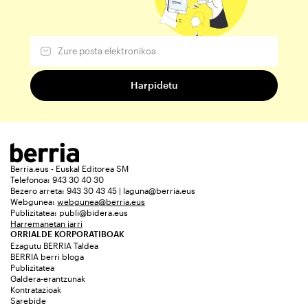
Berria.eus - Euskal Editorea SM
Telefonoa: 943 30 40 30
Bezero arreta: 943 30 43 45 | laguna@berria.eus
Webgunea:
webgunea@berria.eus
Publizitatea:
publi@bidera.eus
Harremanetan jarri
ORRIALDE KORPORATIBOAK
Ezagutu BERRIA Taldea
BERRIA berri bloga
Publizitatea
Galdera-erantzunak
Kontratazioak
Sarebide