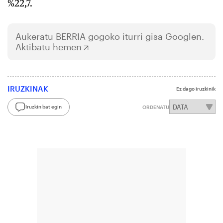
%22,7.
Aukeratu
BERRIA
gogoko iturri gisa Googlen.
Aktibatu hemen
IRUZKINAK
Ez dago iruzkinik
Iruzkin bat egin
ORDENATU