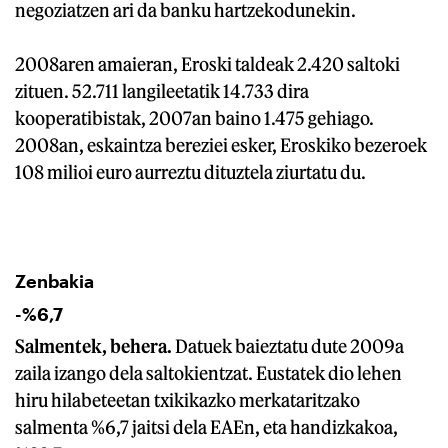
negoziatzen ari da banku hartzekodunekin.
2008aren amaieran, Eroski taldeak 2.420 saltoki
zituen. 52.711 langileetatik 14.733 dira
kooperatibistak, 2007an baino 1.475 gehiago.
2008an, eskaintza bereziei esker, Eroskiko bezeroek
108 milioi euro aurreztu dituztela ziurtatu du.
Zenbakia
-%6,7
Salmentek, behera.
Datuek baieztatu dute 2009a
zaila izango dela saltokientzat. Eustatek dio lehen
hiru hilabeteetan txikikazko merkataritzako
salmenta %6,7 jaitsi dela EAEn, eta handizkakoa,