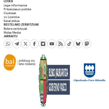
LEGEA
Lege informazioa
Pribatutasun politika
Cookieak
cc Lizentzia
Kanal etikoa
BESTELAKO ZERBITZUAK
Bidera zerbitzuak
Midas Media
JARRAITU