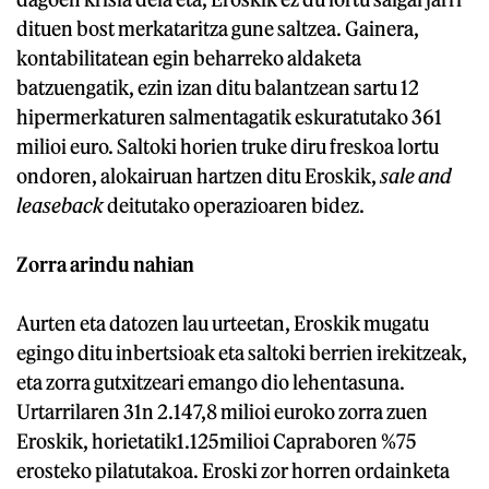
dituen bost merkataritza gune saltzea. Gainera,
kontabilitatean egin beharreko aldaketa
batzuengatik, ezin izan ditu balantzean sartu 12
hipermerkaturen salmentagatik eskuratutako 361
milioi euro. Saltoki horien truke diru freskoa lortu
ondoren, alokairuan hartzen ditu Eroskik,
sale and
leaseback
deitutako operazioaren bidez.
Zorra arindu nahian
Aurten eta datozen lau urteetan, Eroskik mugatu
egingo ditu inbertsioak eta saltoki berrien irekitzeak,
eta zorra gutxitzeari emango dio lehentasuna.
Urtarrilaren 31n 2.147,8 milioi euroko zorra zuen
Eroskik, horietatik1.125milioi Capraboren %75
erosteko pilatutakoa. Eroski zor horren ordainketa