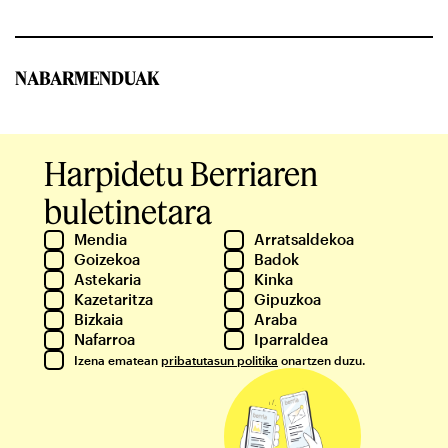
NABARMENDUAK
Harpidetu Berriaren
buletinetara
Mendia
Arratsaldekoa
Goizekoa
Badok
Astekaria
Kinka
Kazetaritza
Gipuzkoa
Bizkaia
Araba
Nafarroa
Iparraldea
Izena ematean
pribatutasun politika
onartzen duzu.