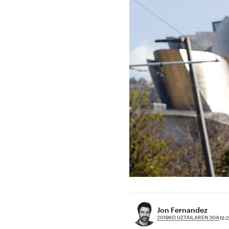
Jon Fernandez
2019KO UZTAILAREN 30A
12: