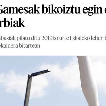
amesak bikoiztu egin 
arbiak
abaziak pilatu ditu 2019ko urte fiskaleko lehen
 ekainera bitartean