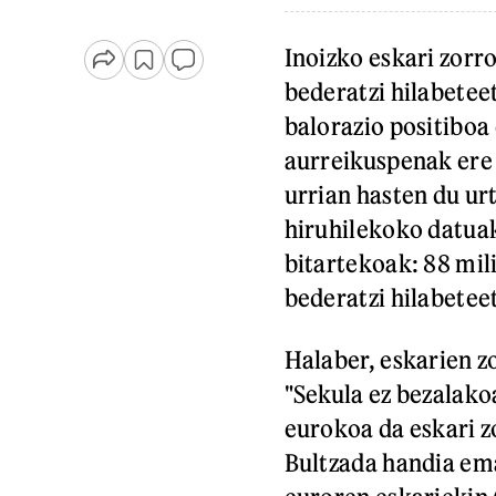
Inoizko eskari zorr
bederatzi hilabetee
balorazio positiboa
aurreikuspenak ere
urrian hasten du urt
hiruhilekoko datuak
bitartekoak: 88 mili
bederatzi hilabeteet
Halaber, eskarien z
"Sekula ez bezalako
eurokoa da eskari z
Bultzada handia ema