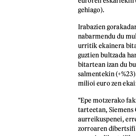
euroren eskariekin 
gehiago).
Irabazien gorakada
nabarmendu du mult
urritik ekainera bit
guztien bultzada han
bitartean izan du b
salmentekin (+%23)
milioi euro zen eka
"Epe motzerako fakt
tarteetan, Siemens
aurreikuspenei, err
zorroaren dibertsifi