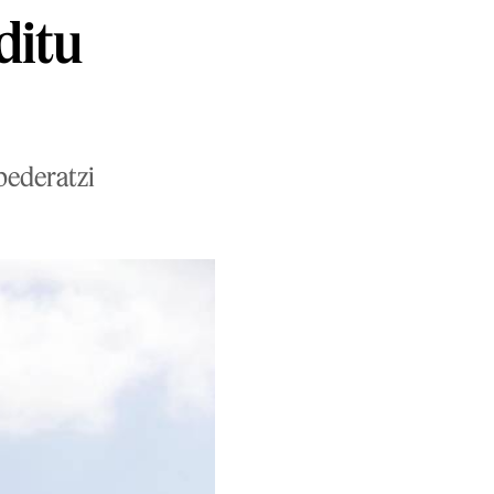
ditu
 bederatzi