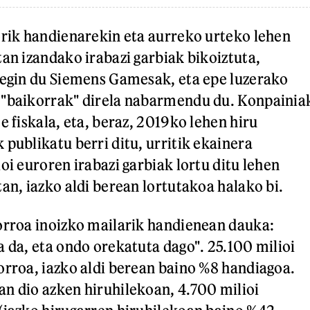
orik handienarekin eta aurreko urteko lehen
tan izandako irabazi garbiak bikoiztuta,
 egin du Siemens Gamesak, eta epe luzerako
 "baikorrak" direla nabarmendu du. Konpainia
e fiskala, eta, beraz, 2019ko lehen hiru
 publikatu berri ditu, urritik ekainera
oi euroren irabazi garbiak lortu ditu lehen
an, iazko aldi berean lortutakoa halako bi.
orroa inoizko mailarik handienean dauka:
a da, eta ondo orekatuta dago". 25.100 milioi
orroa, iazko aldi berean baino %8 handiagoa.
n dio azken hiruhilekoan, 4.700 milioi