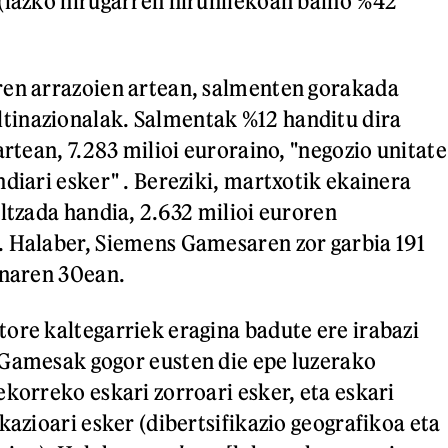
(iazko hirugarren hiruhilekoan baino %42
ren arrazoien artean, salmenten gorakada
inazionalak. Salmentak %12 handitu dira
artean, 7.283 milioi euroraino, "negozio unitate
diari esker" . Bereziki, martxotik ekainera
ultzada handia, 2.632 milioi euroren
. Halaber, Siemens Gamesaren zor garbia 191
inaren 30ean.
ore kaltegarriek eragina badute ere irabazi
 Gamesak gogor eusten die epe luzerako
ekorreko eskari zorroari esker, eta eskari
kazioari esker (dibertsifikazio geografikoa eta