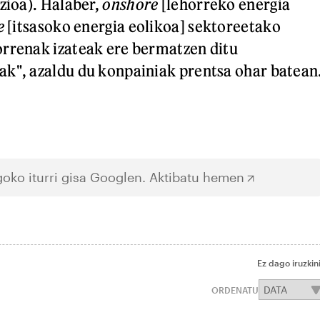
zioa). Halaber,
onshore
[lehorreko energia
e
[itsasoko energia eolikoa] sektoreetako
orrenak izateak ere bermatzen ditu
k", azaldu du konpainiak prentsa ohar batean
oko iturri gisa Googlen.
Aktibatu hemen
Ez dago iruzkin
ORDENATU