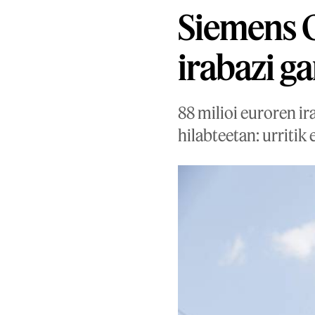
Siemens G
irabazi g
88 milioi euroren ir
hilabteetan: urritik