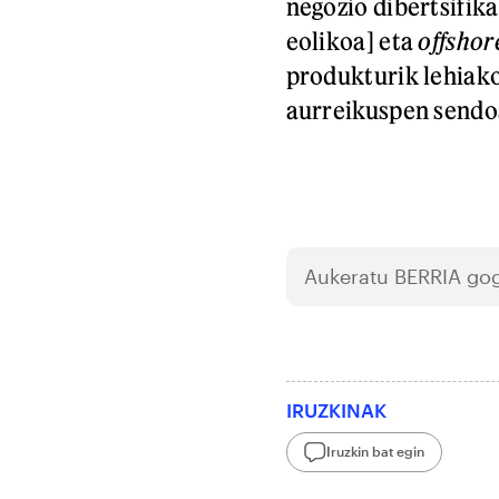
negozio dibertsifika
eolikoa] eta
offshor
produkturik lehiak
aurreikuspen sendoa
Aukeratu
BERRIA
gog
IRUZKINAK
Iruzkin bat egin