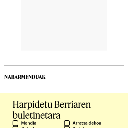
NABARMENDUAK
Harpidetu Berriaren
buletinetara
Mendia
Arratsaldekoa