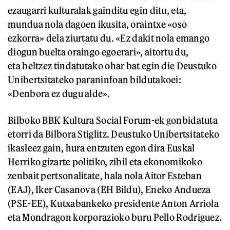
ezaugarri kulturalak gainditu egin ditu, eta,
mundua nola dagoen ikusita, oraintxe «oso
ezkorra» dela ziurtatu du. «Ez dakit nola emango
diogun buelta oraingo egoerari», aitortu du,
eta beltzez tindatutako ohar bat egin die Deustuko
Unibertsitateko paraninfoan bildutakoei:
«Denbora ez dugu alde».
Bilboko BBK Kultura Social Forum-ek gonbidatuta
etorri da Bilbora Stiglitz. Deustuko Unibertsitateko
ikasleez gain, hura entzuten egon dira Euskal
Herriko gizarte politiko, zibil eta ekonomikoko
zenbait pertsonalitate, hala nola Aitor Esteban
(EAJ), Iker Casanova (EH Bildu), Eneko Andueza
(PSE-EE), Kutxabankeko presidente Anton Arriola
eta Mondragon korporazioko buru Pello Rodriguez.