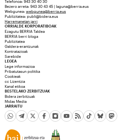
Telefonoa: 943 30 40 30
Bezero arreta: 943 30 43 45 | laguna@berria.eus
Webgunea:
webgunea@berria.eus
Publizitatea:
publi@bidera.eus
Harremanetan jarri
ORRIALDE KORPORATIBOAK
Ezagutu BERRIA Taldea
BERRIA berri bloga
Publizitatea
Galdera-erantzunak
Kontratazioak
Sarebide
LEGEA
Lege informazioa
Pribatutasun politika
Cookieak
cc Lizentzia
Kanal etikoa
BESTELAKO ZERBITZUAK
Bidera zerbitzuak
Midas Media
JARRAITU