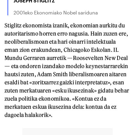
JOSEPH STIGLITZ
2001eko Ekonomiako Nobel sariduna
Stiglitz ekonomista izanik, ekonomian aurkitu du
autoritarismo horren erro nagusia. Hain zuzen ere,
neoliberalismoan eta hari oinarri intelektuala
eman zion erakundean, Chicagoko Eskolan. II.
Mundu Gerraren aurretik —Roosevelten New Deal
— eta ondoren izandako modelo keynestarrarekin
hautsi zuten, Adam Smith liberalismoaren aitaren
esaldi bat «zoritxarrez gaizki interpretatuz», esan
zuten merkatuaren «esku ikusezinak» gidatu behar
zuela politika ekonomikoa. «Kontua ez da
merkatuen eskua ikusezina dela: kontua da ez
dagoela halakorik».