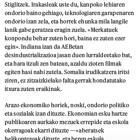
Stiglitzek. Irakasleak uste du, kanpoko lehiaren
ondorio baino gehiago, teknologiaren garapenaren
ondorio izan zela, eta horrek ehunka mila langile
lanik gabe geratzea eragin zuela. «Merkatuek
konpondu behar zuten hori, baina ez zuten ezer
egin». Indiana izan da AEBetan
desindustrializazioa jasan duen lurraldeetako bat,
eta hara itzuli zen batean, azaldu zioten filmak
egiten hasi nahi zutela. Somalia irudikatzera iritsi
ziren, ez zitzaizkielako falta gerrak hondatutako
itxura zuten eraikinak.
Arazo ekonomiko horiek, noski, ondorio politiko
eta sozialak izan dituzte. Ekonomian esku hartze
publikoaren aurkako mezuek errepide eta eskola
okerragoak ekarri dituzte —«aberatsek
helikopteroak dituzte, eta beren eskola