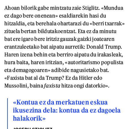
Ahoan bilorik gabe mintzatu zaie Stiglitz. «Mundua
ez dago bere onenean» esaldiarekin hasi du
hitzaldia, eta berehala ohartarazi du «berri txarrak»
zituela bertan bildutakoentzat. Eta ez da minutu
bat ere igaro bere iritziz gauzak gaizki joatearen
erantzuleetako bat aipatu aurretik: Donald Trump.
Haren izena behin eta berriro aipatu du irakasleak,
hura baita, haren iritzian, «autoritarismo populista
eta demagogoaren» adibide nagusietako bat.
«Faxista bat al da Trump? Ez da Hitler edo
Mussolini, baina
faxista
hitza ongi datorkio».
«Kontua ez da merkatuen eskua
ikusezina dela: kontua da ez dagoela
halakorik»