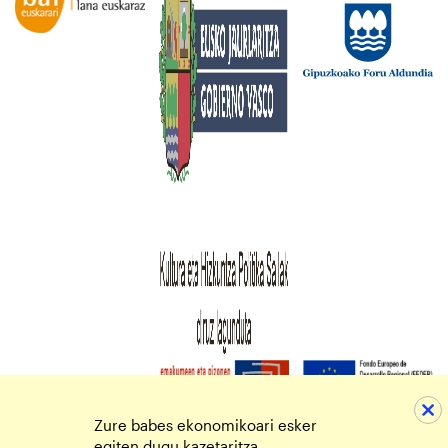
Zure babes ekonomikoari esker
egiten dugu kazetaritza