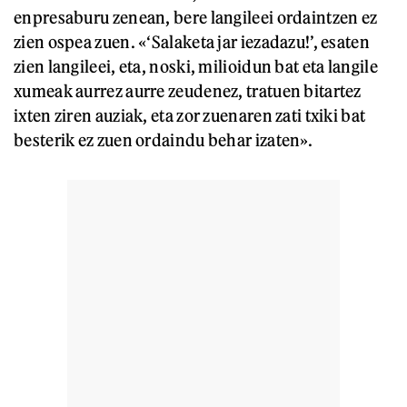
enpresaburu zenean, bere langileei ordaintzen ez
zien ospea zuen. «‘Salaketa jar iezadazu!’, esaten
zien langileei, eta, noski, milioidun bat eta langile
xumeak aurrez aurre zeudenez, tratuen bitartez
ixten ziren auziak, eta zor zuenaren zati txiki bat
besterik ez zuen ordaindu behar izaten».