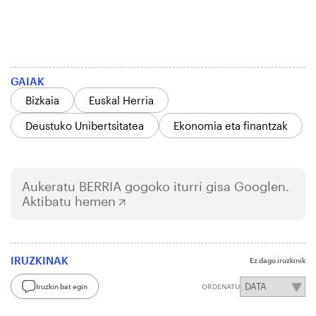
GAIAK
Bizkaia
Euskal Herria
Deustuko Unibertsitatea
Ekonomia eta finantzak
Aukeratu
BERRIA
gogoko iturri gisa Googlen.
Aktibatu hemen
IRUZKINAK
Ez dago iruzkinik
Iruzkin bat egin
ORDENATU