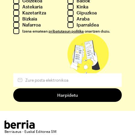
Goizekoa
Badok
Astekaria
Kinka
Kazetaritza
Gipuzkoa
Bizkaia
Araba
Nafarroa
Iparraldea
Izena ematean
pribatutasun politika
onartzen duzu.
Berria.eus - Euskal Editorea SM