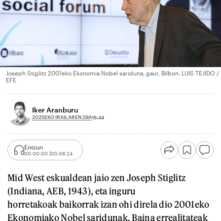
Joseph Stiglitz 2001eko Ekonomia Nobel sariduna, gaur, Bilbon. LUIS TEJIDO /
EFE
Iker Aranburu
2025EKO IRAILAREN 29A
15:44
Entzun
00:00:00
00:08:24
Mid West eskualdean jaio zen Joseph Stiglitz
(Indiana, AEB, 1943), eta inguru
horretakoak baikorrak izan ohi direla dio 2001eko
Ekonomiako Nobel saridunak. Baina errealitateak