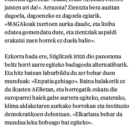
jaisten ari da!». Arrazoia? Zientzia bera auzitan
dagoela, dagoeneko ez dagoela egiarik.
«MAGAkoak txertoen aurka daude, eta lixiba
edatea gomendatu dute, eta zientziak aspaldi
erakutsi zuen horrek ez duela balio».
Ezkorra bada ere, Stiglitzek iritzi dio panorama
beltz horri aurre egiteko badagoela alternatibarik.
Eta hitz batean laburbildu du zer behar duen
munduak: «Enpatia gehiago». Baina halakorik ez
du ikusten AEBetan, eta horregatik eskatu die
europarrei haiek gabe aurrera egiteko, esaterako,
klima aldaketaren aurkako borrokan eta instituzio
demokratikoen defentsan. «Elkarlana behar da
mundua leku hobeago bat egiteko».