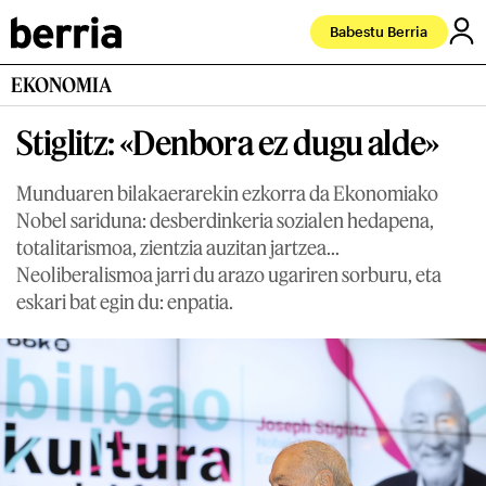
Babestu Berria
EKONOMIA
Stiglitz: «Denbora ez dugu alde»
Munduaren bilakaerarekin ezkorra da Ekonomiako
Nobel sariduna: desberdinkeria sozialen hedapena,
totalitarismoa, zientzia auzitan jartzea...
Neoliberalismoa jarri du arazo ugariren sorburu, eta
eskari bat egin du: enpatia.