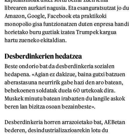
librearen aurkari nagusia. Eta esanguratsutzat jo du
Amazon, Google, Facebook eta praktikoki
monopolio gisa funtzionatzen duten enpresa handi
horietako buru guztiak izatea Trumpek kargua
hartu zueneko ekitaldian.
Desberdinkerien hedatzea
Beste ondorio bat da desberdinkeria sozialen
hedapena. «Agian ez dakizue, baina gutxi batzuen
aberastasuna neurririk gabe hazi den aro batean,
behekoenen soldatak duela 60 urtekoak dira.
Muskek minutu batean irabazten du langile askok
beren lan bizitza osoan bezainbeste».
Desberdinkeria horren arrazoietako bat, AEBetan
bederen, desindustrializazioarekin lotu du