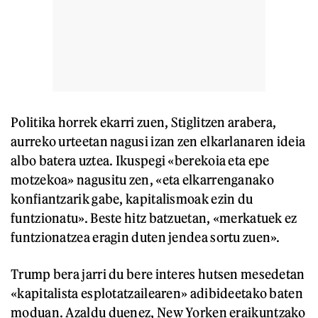
Politika horrek ekarri zuen, Stiglitzen arabera,
aurreko urteetan nagusi izan zen elkarlanaren ideia
albo batera uztea. Ikuspegi «berekoia eta epe
motzekoa» nagusitu zen, «eta elkarrenganako
konfiantzarik gabe, kapitalismoak ezin du
funtzionatu». Beste hitz batzuetan, «merkatuek ez
funtzionatzea eragin duten jendea sortu zuen».
Trump bera jarri du bere interes hutsen mesedetan
«kapitalista esplotatzailearen» adibideetako baten
moduan. Azaldu duenez, New Yorken eraikuntzako