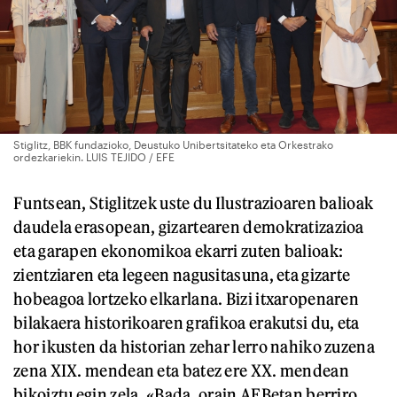
Stiglitz, BBK fundazioko, Deustuko Unibertsitateko eta Orkestrako
ordezkariekin. LUIS TEJIDO / EFE
Funtsean, Stiglitzek uste du Ilustrazioaren balioak
daudela erasopean, gizartearen demokratizazioa
eta garapen ekonomikoa ekarri zuten balioak:
zientziaren eta legeen nagusitasuna, eta gizarte
hobeagoa lortzeko elkarlana. Bizi itxaropenaren
bilakaera historikoaren grafikoa erakutsi du, eta
hor ikusten da historian zehar lerro nahiko zuzena
zena XIX. mendean eta batez ere XX. mendean
bikoiztu egin zela. «Bada, orain AEBetan berriro