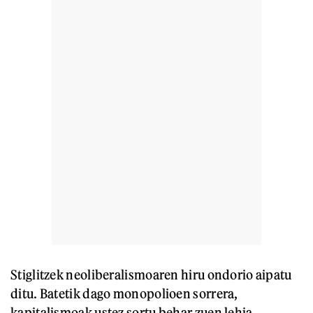
Stiglitzek neoliberalismoaren hiru ondorio aipatu
ditu. Batetik dago monopolioen sorrera,
kapitalismoak ustez sortu behar zuen lehia