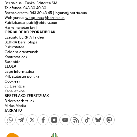
Berria.eus - Euskal Editorea SM
Telefonoa: 943 30 40 30
Bezero arreta: 943 30 43 45 | laguna@berria.eus
Webgunea:
webgunea@berria.eus
Publizitatea:
publi@bidera.eus
Harremanetan jarri
ORRIALDE KORPORATIBOAK
Ezagutu BERRIA Taldea
BERRIA berri bloga
Publizitatea
Galdera-erantzunak
Kontratazioak
Sarebide
LEGEA
Lege informazioa
Pribatutasun politika
Cookieak
cc Lizentzia
Kanal etikoa
BESTELAKO ZERBITZUAK
Bidera zerbitzuak
Midas Media
JARRAITU