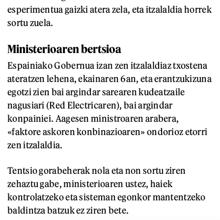
esperimentua gaizki atera zela, eta itzalaldia horrek
sortu zuela.
Ministerioaren bertsioa
Espainiako Gobernua izan zen itzalaldiaz txostena
ateratzen lehena, ekainaren 6an, eta erantzukizuna
egotzi zien bai argindar sarearen kudeatzaile
nagusiari (Red Electricaren), bai argindar
konpainiei. Aagesen ministroaren arabera,
«faktore askoren konbinazioaren» ondorioz etorri
zen itzalaldia.
Tentsio gorabeherak nola eta non sortu ziren
zehaztu gabe, ministerioaren ustez, haiek
kontrolatzeko eta sisteman egonkor mantentzeko
baldintza batzuk ez ziren bete.