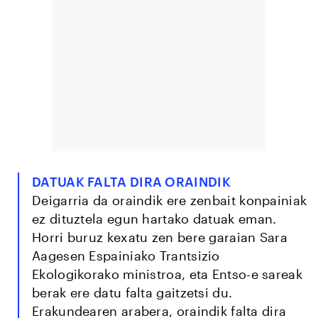
DATUAK FALTA DIRA ORAINDIK
Deigarria da oraindik ere zenbait konpainiak
ez dituztela egun hartako datuak eman.
Horri buruz kexatu zen bere garaian Sara
Aagesen Espainiako Trantsizio
Ekologikorako ministroa, eta Entso-e sareak
berak ere datu falta gaitzetsi du.
Erakundearen arabera, oraindik falta dira