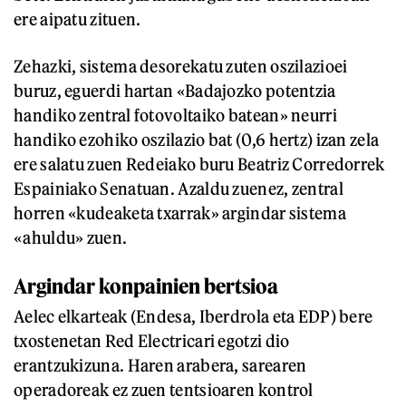
ere aipatu zituen.
Zehazki, sistema desorekatu zuten oszilazioei
buruz, eguerdi hartan «Badajozko potentzia
handiko zentral fotovoltaiko batean» neurri
handiko ezohiko oszilazio bat (0,6 hertz) izan zela
ere salatu zuen Redeiako buru Beatriz Corredorrek
Espainiako Senatuan. Azaldu zuenez, zentral
horren «kudeaketa txarrak» argindar sistema
«ahuldu» zuen.
Argindar konpainien bertsioa
Aelec elkarteak (Endesa, Iberdrola eta EDP) bere
txostenetan Red Electricari egotzi dio
erantzukizuna. Haren arabera, sarearen
operadoreak ez zuen tentsioaren kontrol