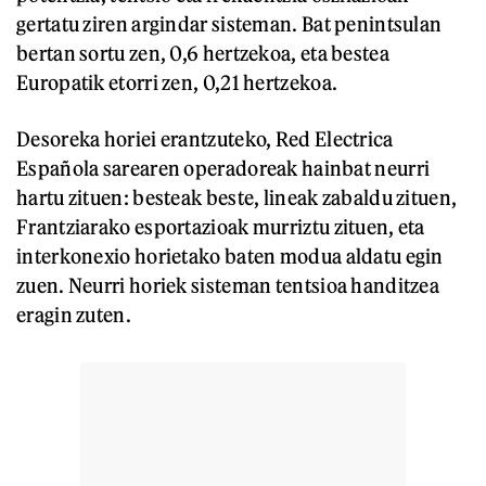
gertatu ziren argindar sisteman. Bat penintsulan
bertan sortu zen, 0,6 hertzekoa, eta bestea
Europatik etorri zen, 0,21 hertzekoa.
Desoreka horiei erantzuteko, Red Electrica
Española sarearen operadoreak hainbat neurri
hartu zituen: besteak beste, lineak zabaldu zituen,
Frantziarako esportazioak murriztu zituen, eta
interkonexio horietako baten modua aldatu egin
zuen. Neurri horiek sisteman tentsioa handitzea
eragin zuten.