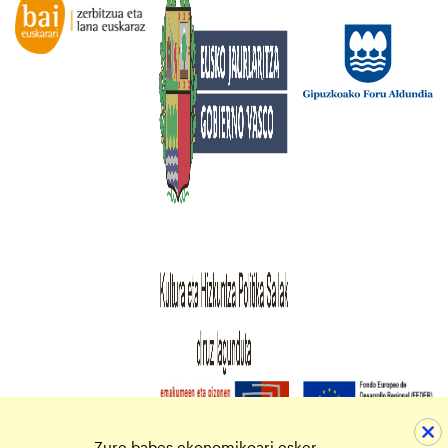
Zure babes ekonomikoari esker