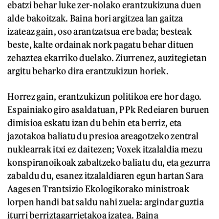
ebatzi behar luke zer-nolako erantzukizuna duen
alde bakoitzak. Baina hori argitzea lan gaitza
izateaz gain, oso arantzatsua ere bada; besteak
beste, kalte ordainak nork pagatu behar dituen
zehaztea ekarriko duelako. Ziurrenez, auzitegietan
argitu beharko dira erantzukizun horiek.
Horrez gain, erantzukizun politikoa ere hor dago.
Espainiako giro asaldatuan, PPk Redeiaren buruen
dimisioa eskatu izan du behin eta berriz, eta
jazotakoa baliatu du presioa areagotzeko zentral
nuklearrak itxi ez daitezen; Voxek itzalaldia mezu
konspiranoikoak zabaltzeko baliatu du, eta gezurra
zabaldu du, esanez itzalaldiaren egun hartan Sara
Aagesen Trantsizio Ekologikorako ministroak
lorpen handi bat saldu nahi zuela: argindar guztia
iturri berriztagarrietakoa izatea. Baina