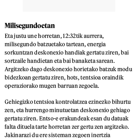
Milisegundoetan
Eta justu une horretan, 12:32tik aurrera,
milisegundo batzuetako tartean, energia
sorkuntzan deskonexio handiak gertatu ziren, bai
sortzaile handietan eta bai banaketa sarean.
Argitzeko dago deskonexio horietako batzuk modu
bidezkoan gertatu ziren, hots, tentsioa oraindik
operaziorako mugen barruan zegoela.
Gehiegizko tentsioa kontrolatzea ezinezko bihurtu
zen, eta hurrengo minutuetan deskonexio gehiago
gertatu ziren. Entso-e erakundeak esan du datuak
falta dituela tarte horretan zer gertu zen argitzeko.
Jakinarazi du ere sisteman zegoen inertzia