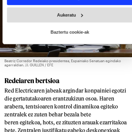
Webgune honek cookie propioak eta hirugarrenen cookie-
Aukeratu
fitxategiak erabiltzen ditu. Zure esperientzia eta zerbitzuak
hobetzeko asmoz, cookie teknologiaz baliatzen gara. Ohar
hau onartuz gero, teknologia hori erabiltzeko baimen
esplizitua ematen diguzu.
Gehiago irakurri
Baztertu cookie-ak
Beatriz Corredor Redeiako presidentea, Espainiako Senatuan egindako
agerraldian. JJ. GUILLEN / EFE
Redeiaren bertsioa
Red Electricaren jabeak argindar konpainiei egotzi
die gertatutakoaren erantzukizun osoa. Haren
arabera, tentsioaren kontrol dinamikoa egiteko
zentralek ez zuten behar bezala bete
beren egitekoa, hots, ez zituzten arauak ezarritakoa
bete. Zentralen justifikatu gabeko deskonexioak