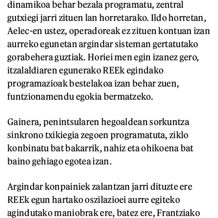
dinamikoa behar bezala programatu, zentral
gutxiegi jarri zituen lan horretarako. Ildo horretan,
Aelec-en ustez, operadoreak ez zituen kontuan izan
aurreko egunetan argindar sisteman gertatutako
gorabehera guztiak. Horiei men egin izanez gero,
itzalaldiaren egunerako REEk egindako
programazioak bestelakoa izan behar zuen,
funtzionamendu egokia bermatzeko.
Gainera, penintsularen hegoaldean sorkuntza
sinkrono txikiegia zegoen programatuta, ziklo
konbinatu bat bakarrik, nahiz eta ohikoena bat
baino gehiago egotea izan.
Argindar konpainiek zalantzan jarri dituzte ere
REEk egun hartako oszilazioei aurre egiteko
agindutako maniobrak ere, batez ere, Frantziako