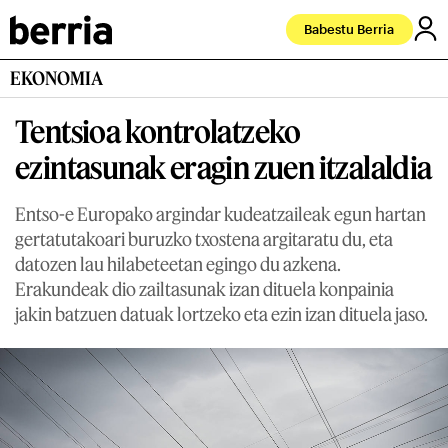
Babestu Berria
EKONOMIA
Tentsioa kontrolatzeko
ezintasunak eragin zuen itzalaldia
Entso-e Europako argindar kudeatzaileak egun hartan
gertatutakoari buruzko txostena argitaratu du, eta
datozen lau hilabeteetan egingo du azkena.
Erakundeak dio zailtasunak izan dituela konpainia
jakin batzuen datuak lortzeko eta ezin izan dituela jaso.