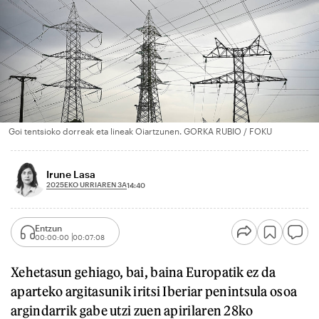
Goi tentsioko dorreak eta lineak Oiartzunen. GORKA RUBIO / FOKU
Irune Lasa
2025EKO URRIAREN 3A
14:40
Entzun
00:00:00
00:07:08
Xehetasun gehiago, bai, baina Europatik ez da
aparteko argitasunik iritsi Iberiar penintsula osoa
argindarrik gabe utzi zuen apirilaren 28ko