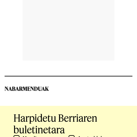
NABARMENDUAK
Harpidetu Berriaren
buletinetara