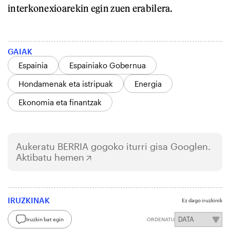
interkonexioarekin egin zuen erabilera.
GAIAK
Espainia
Espainiako Gobernua
Hondamenak eta istripuak
Energia
Ekonomia eta finantzak
Aukeratu
BERRIA
gogoko iturri gisa Googlen.
Aktibatu hemen
IRUZKINAK
Ez dago iruzkinik
Iruzkin bat egin
ORDENATU