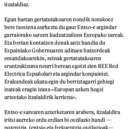
itzalaldiaz.
Egun hartan gertatutakoaren nondik norakoez
bere txostena aurkeztu du gaur Entso-e argindar
garraiorako sareen kudeatzaileen Europako sareak.
Eta bertan kontatzen denak antz handia du
Espainiako Gobernuaren adituen batzordeak
emandakoarekin, zeinak gertatutakoaren
erantzukizuna neurri berean egotzi zien REE Red
Electrica Españolari eta argindar konpainiei.
Erakundeak ukatu egin du berriztagarri gehiegi
izateak eragin izana «Europan azken hogei
urteetako itzalaldirik larriena».
Entso-e sarearen azterketaren arabera, itzalaldira
iritsi aurreko ordu erdian bi oszilazio handi —
potentzia, tentsio eta frekuentzia oszilazioak—