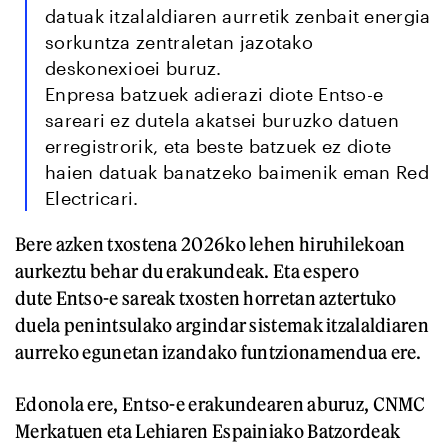
datuak itzalaldiaren aurretik zenbait energia
sorkuntza zentraletan jazotako
deskonexioei buruz.
Enpresa batzuek adierazi diote Entso-e
sareari ez dutela akatsei buruzko datuen
erregistrorik, eta beste batzuek ez diote
haien datuak banatzeko baimenik eman Red
Electricari.
Bere azken txostena 2026ko lehen hiruhilekoan
aurkeztu behar du erakundeak. Eta espero
dute Entso-e sareak txosten horretan aztertuko
duela penintsulako argindar sistemak itzalaldiaren
aurreko egunetan izandako funtzionamendua ere.
Edonola ere, Entso-e erakundearen aburuz, CNMC
Merkatuen eta Lehiaren Espainiako Batzordeak