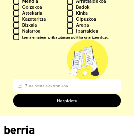
Mendia
Arratsaldekoa
Goizekoa
Badok
Astekaria
Kinka
Kazetaritza
Gipuzkoa
Bizkaia
Araba
Nafarroa
Iparraldea
Izena ematean
pribatutasun politika
onartzen duzu.