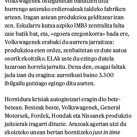
Volkswagenek ostegunetan banatzen ditu
hurrengo asterako erdieroaleak taldeko fabriken
artean. Iragan astean produkzioa gelditzear izan
zen. Eskularru kutxa azpiko IMB3 zentralita falta
zaie batik bat, eta, «egoera ezegonkorra» bada ere,
Volkswagenek erabaki du aurrera jarraitzea:
produkzioa eten ordez, zenbaitetan ez dute autoa
osorik ekoitziko. ELAk uste du ezingo dutela
luzaroan horrela jarraitu. Dena den, osagai faltak
jada izan du eragina: aurreikusi baino 3.300
ibilgailu gutxiago egingo ditu aurten.
Hornidura krisiak autogintzari eragin dio bete-
betean. Besteak beste, Volkswagenek, General
Motorsek, Fordek, Hondak eta Nissanek produkzio
jaitsierak iragarri dituzte. Arazoak agerian utzi du
ekoizteko unean bertan hornitzeko
just in time