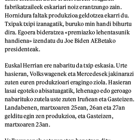
fabrikatzaileek eskariari noiz erantzungo zain.
Hornidura faltak produkzioa geldotzea ekarri du.
Txipak txipi izanagatik, buruko min handi bihurtu
dira. Egoera bideratzea «premiazko lehentasunik
handiena» izendatu du Joe Biden AEBetako
presidenteak.
Euskal Herrian ere nabaritu da txip eskasia. Urte
hasieran, Volkswagenek eta Mercedesek jakinarazi
zuten euren produkzioari eragingo ziola. Hasieran
lasai egoteko abisatuagatik, lehenago edo geroago
nabarituko zutela uste zuten Iruñean eta Gasteizen.
Landabenen, martxoaren 25ean, 26an eta 27an
gelditu egin zen produkzioa, eta Gasteizen,
martxoaren 23an.