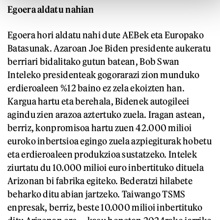
Egoera aldatu nahian
Egoera hori aldatu nahi dute AEBek eta Europako
Batasunak. Azaroan Joe Biden presidente aukeratu
berriari bidalitako gutun batean, Bob Swan
Inteleko presidenteak gogorarazi zion munduko
erdieroaleen %12 baino ez zela ekoizten han.
Kargua hartu eta berehala, Bidenek autogileei
agindu zien arazoa aztertuko zuela. Iragan astean,
berriz, konpromisoa hartu zuen 42.000 milioi
euroko inbertsioa egingo zuela azpiegiturak hobetu
eta erdieroaleen produkzioa sustatzeko. Intelek
ziurtatu du 10.000 milioi euro inbertituko dituela
Arizonan bi fabrika egiteko. Bederatzi hilabete
beharko ditu abian jartzeko. Taiwango TSMS
enpresak, berriz, beste 10.000 milioi inbertituko