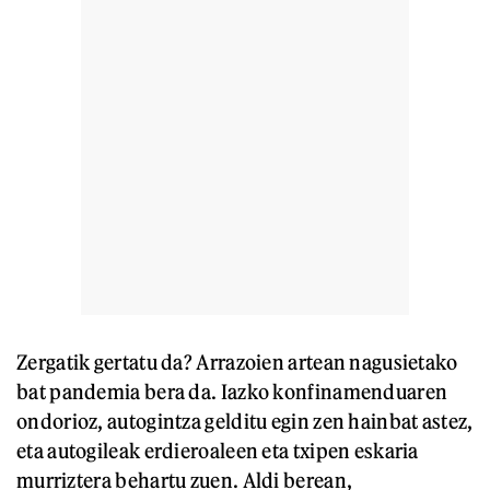
Zergatik gertatu da? Arrazoien artean nagusietako
bat pandemia bera da. Iazko konfinamenduaren
ondorioz, autogintza gelditu egin zen hainbat astez,
eta autogileak erdieroaleen eta txipen eskaria
murriztera behartu zuen. Aldi berean,