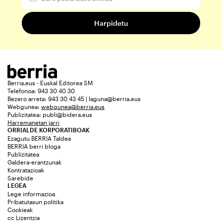
Berria.eus - Euskal Editorea SM
Telefonoa: 943 30 40 30
Bezero arreta: 943 30 43 45 | laguna@berria.eus
Webgunea:
webgunea@berria.eus
Publizitatea:
publi@bidera.eus
Harremanetan jarri
ORRIALDE KORPORATIBOAK
Ezagutu BERRIA Taldea
BERRIA berri bloga
Publizitatea
Galdera-erantzunak
Kontratazioak
Sarebide
LEGEA
Lege informazioa
Pribatutasun politika
Cookieak
cc Lizentzia