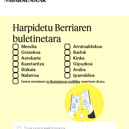
NABARMENDUAK
Harpidetu Berriaren
buletinetara
Mendia
Arratsaldekoa
Goizekoa
Badok
Astekaria
Kinka
Kazetaritza
Gipuzkoa
Bizkaia
Araba
Nafarroa
Iparraldea
Izena ematean
pribatutasun politika
onartzen duzu.