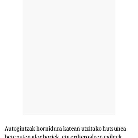
Autogintzak hornidura katean utzitako hutsunea
bete zuten alor horiek, eta erdieroaleen egileek