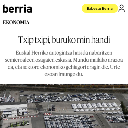
Babestu Berria
EKONOMIA
Txip txipi, buruko min handi
Euskal Herriko autogintza hasi da nabaritzen
semieroaleen osagaien eskasia. Mundu mailako arazoa
da, eta sektore ekonomiko gehiagori eragin die. Urte
osoan iraungo du.