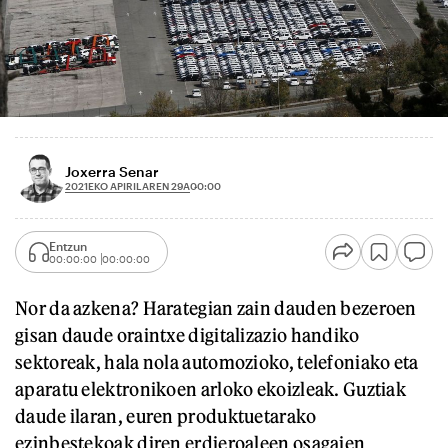
Joxerra Senar
2021EKO APIRILAREN 29A
00:00
Entzun
00:00:00
00:00:00
Nor da azkena? Harategian zain dauden bezeroen
gisan daude oraintxe digitalizazio handiko
sektoreak, hala nola automozioko, telefoniako eta
aparatu elektronikoen arloko ekoizleak. Guztiak
daude ilaran, euren produktuetarako
ezinbestekoak diren erdieroaleen osagaien