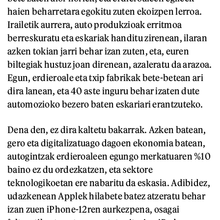
haien beharretara egokitu zuten ekoizpen lerroa.
Irailetik aurrera, auto produkzioak erritmoa
berreskuratu eta eskariak handitu zirenean, ilaran
azken tokian jarri behar izan zuten, eta, euren
biltegiak hustuz joan direnean, azaleratu da arazoa.
Egun, erdieroale eta txip fabrikak bete-betean ari
dira lanean, eta 40 aste inguru behar izaten dute
automozioko bezero baten eskariari erantzuteko.
Dena den, ez dira kaltetu bakarrak. Azken batean,
gero eta digitalizatuago dagoen ekonomia batean,
autogintzak erdieroaleen egungo merkatuaren %10
baino ez du ordezkatzen, eta sektore
teknologikoetan ere nabaritu da eskasia. Adibidez,
udazkenean Applek hilabete batez atzeratu behar
izan zuen iPhone-12ren aurkezpena, osagai