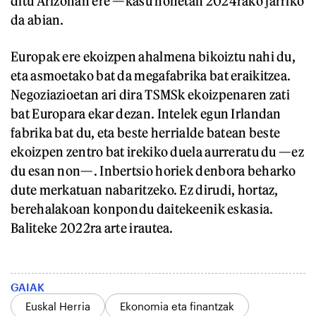
ditu Arizonan ere —kasu honetan 2024rako jarriko
da abian.
Europak ere ekoizpen ahalmena bikoiztu nahi du,
eta asmoetako bat da megafabrika bat eraikitzea.
Negoziazioetan ari dira TSMSk ekoizpenaren zati
bat Europara ekar dezan. Intelek egun Irlandan
fabrika bat du, eta beste herrialde batean beste
ekoizpen zentro bat irekiko duela aurreratu du —ez
du esan non—. Inbertsio horiek denbora beharko
dute merkatuan nabaritzeko. Ez dirudi, hortaz,
berehalakoan konpondu daitekeenik eskasia.
Baliteke 2022ra arte irautea.
GAIAK
Euskal Herria
Ekonomia eta finantzak