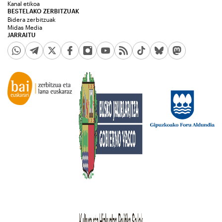
Kanal etikoa
BESTELAKO ZERBITZUAK
Bidera zerbitzuak
Midas Media
JARRAITU