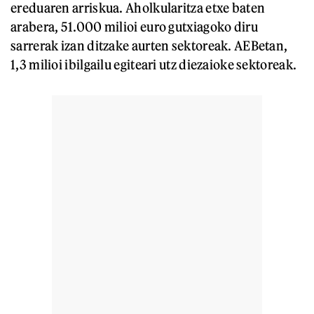
ereduaren arriskua. Aholkularitza etxe baten
arabera, 51.000 milioi euro gutxiagoko diru
sarrerak izan ditzake aurten sektoreak. AEBetan,
1,3 milioi ibilgailu egiteari utz diezaioke sektoreak.