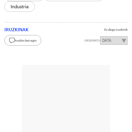
Industria
IRUZKINAK
Ez dago iruzkinik
Iruzkin bat egin
ORDENATU