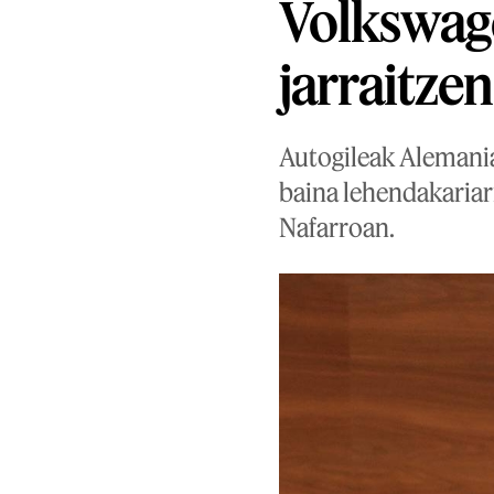
Volkswage
jarraitzen
Autogileak Alemania
baina lehendakariari
Nafarroan.