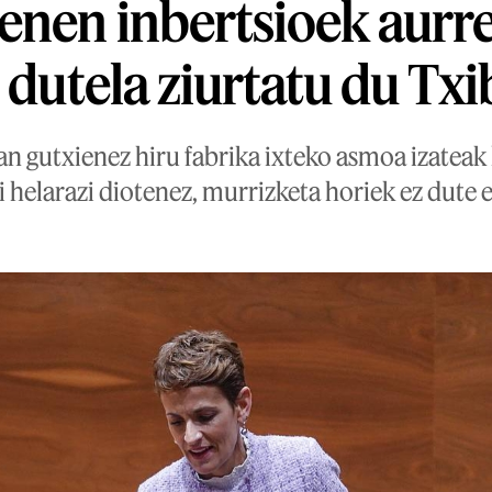
nen inbertsioek aurr
 dutela ziurtatu du Txi
n gutxienez hiru fabrika ixteko asmoa izateak 
 helarazi diotenez, murrizketa horiek ez dute 