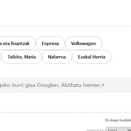
 eta finantzak
Enpresa
Volkswagen
Txibite, Maria
Nafarroa
Euskal Herria
oko iturri gisa Googlen.
Aktibatu hemen
Ez dago iruzkin