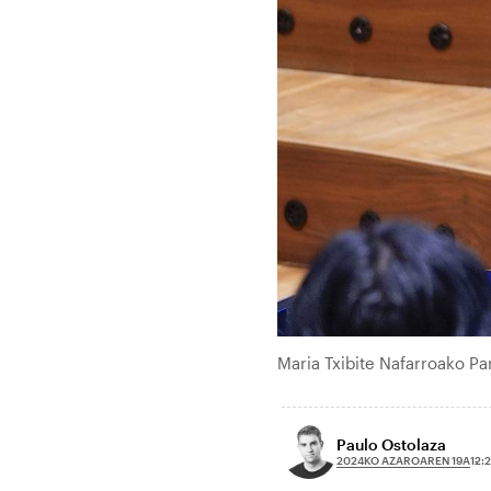
Maria Txibite Nafarroako P
Paulo Ostolaza
2024KO AZAROAREN 19A
12: