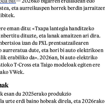
oda bat
— 2026ko bigarren erdialdean edo
tea, eta aurreikuspen horrek berdin jarraitze
ibitek.
re eman ditu: «Txapa lantegia handitzeko
nbertitu dituzte, eta lanak amaitzen ari dira.
inbertsioa izan du PXL prentsatzailearen
 aurreratua dute, eta hori bi auto elektrikoen
lik erabiliko da». 2026an, bi auto elektriko
stioko T-Cross eta Taigo modeloak egiten ere
roako VWek.
nak
tek esan du 2025erako produkzio
a urte erdi baino hobeak direla, eta 2026rako