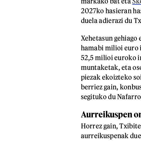
markako bat eta
Sk
2027ko hasieran has
duela adierazi du Tx
Xehetasun gehiago e
hamabi milioi euro i
52,5 milioi euroko 
muntaketak, eta oso
piezak ekoizteko soi
berriez gain, konbu
segituko du Nafar
Aurreikuspen o
Horrez gain, Txibi
aurreikuspenak duel