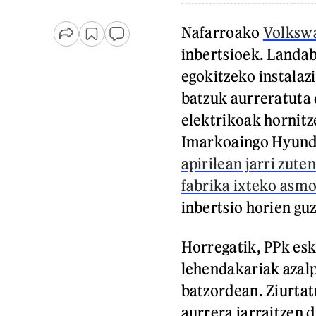
Nafarroako
Volksw
inbertsioek. Landa
egokitzeko instalaz
batzuk aurreratuta
elektrikoak hornitze
Imarkoaingo Hyunda
apirilean jarri zuten
fabrika ixteko asm
inbertsio horien gu
Horregatik, PPk es
lehendakariak azal
batzordean. Ziurta
aurrera jarraitzen 