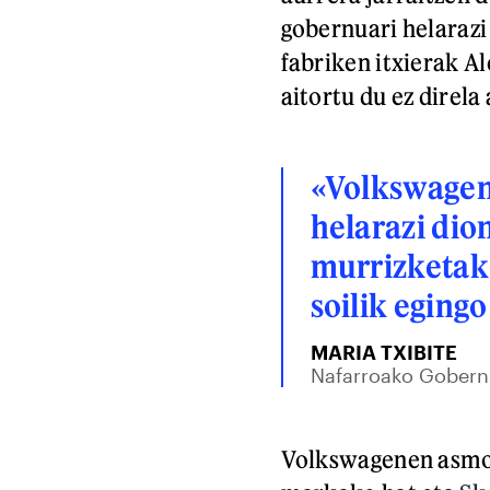
gobernuari helarazi
fabriken itxierak A
aitortu du ez direla
«Volkswagen
helarazi dio
murrizketak 
soilik egingo
MARIA TXIBITE
Nafarroako Gobern
Volkswagenen asmoa