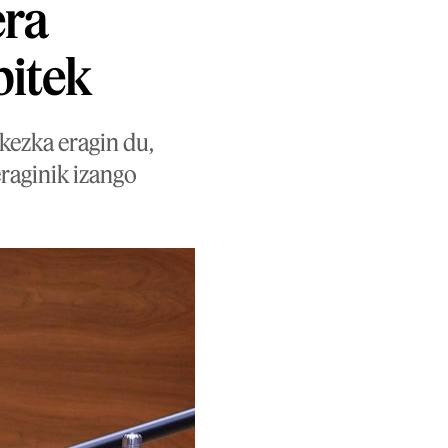
era
bitek
kezka eragin du,
eraginik izango