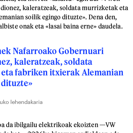
 dionez, kaleratzeak, soldata murrizketak eta
lemanian soilik egingo dituzte». Dena den,
 albiste onak eta «lasai baina erne» daudela.
ek Nafarroako Gobernuari
nez, kaleratzeak, soldata
eta fabriken itxierak Alemanian
 dituzte»
uko lehendakaria
 da ibilgailu elektrikoak ekoizten —VW