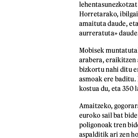
lehentasunezkotzat 
Horretarako, ibilgai
amaituta daude, eta
aurreratuta» daude
Mobisek muntatutak
arabera, eraikitzen
bizkortu nahi ditu 
asmoak ere baditu. 
kostua du, eta 350 
Amaitzeko, gogorar
euroko sail bat bid
poligonoak tren bi
aspalditik ari zen h