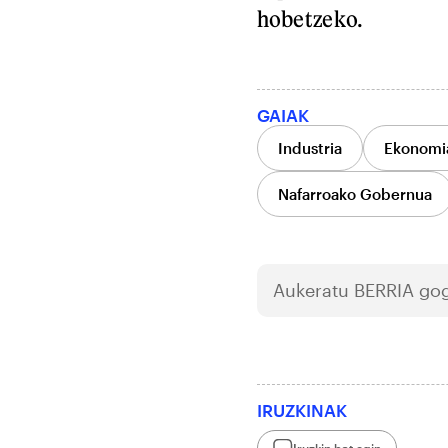
hobetzeko.
GAIAK
Industria
Ekonomia
Nafarroako Gobernua
Aukeratu
BERRIA
gog
IRUZKINAK
Iruzkin bat egin