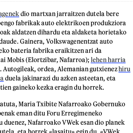
agenek
dio martxan jarraitzen dutela bere
bengo fabrikak auto elektrikoen produkziora
ioak aldatzen dihardu eta aldaketa horietako
 daude. Gainera, Volkswagenentzat auto
ko bateria fabrika eraikitzen ari da
i Mobis (Elortzibar, Nafarroa);
lehen harria
. Autogileak, ordea, Alemanian gutxienez
hiru
oa
duela jakinarazi du azken asteetan, eta
ztien gaineko kezka eragin du horrek.
katuta, Maria Txibite Nafarroako Gobernuko
penak eman ditu Foru Erregimeneko
tu duenez, Nafarroako VWek esan dio planek
dutela, eta horrek «lasaitu» egin du. «VWek