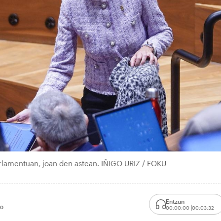
arlamentuan, joan den astean. IÑIGO URIZ / FOKU
Entzun
20
00:00:00
00:03:32