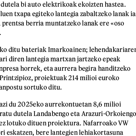
dutela bi auto elektrikoak ekoizten hastea.
luen txapa egiteko lantegia zabaltzeko lanak ia
 prentsa berria muntatzeko lanak ere «oso
.
o ditu bateriak Imarkoainen; lehendakariare
 ari diren lantegia martxan jartzeko epeak
enpresa horrek, eta aurrera begira handitzeko
Printzipioz, proiektuak 214 milioi euroko
lanpostu sortuko ditu.
azi du 2025eko aurrekontuetan 8,6 milioi
eratu dutela Landabengo eta Arazuri-Orkoieng
dez lotuko dituen proiektura. Nafarroako VW
ori eskatzen, bere lantegien lehiakortasuna