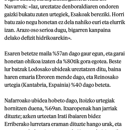
Navarrok: «Iaz, ureztatze denboraldiaren ondoren
gaizki bukatu zuten urtegiek, Esakoak bereziki. Horri
batu zaio negu honetan ez dela nahiko euri eta elurrik
izan. Arazo oso serioa dugu, bigarren kanpaina
delako defizit hidrikoarekin».
Esaren betetze maila %57an dago gaur egun, eta garai
honetan ohikoa izaten da %80tik gora egotea. Beste
lur batzuk Lodosako ubideak ureztatzen ditu, baina
haren emaria Ebroren mende dago, eta Reinosako
urtegia (Kantabria, Espainia) %40 dago beteta.
Nafarroako ubidea hobeto dago, Itoizko urtegiak
hornitzen duena, %69an. Itxaropenak han jarriak
dituzte; azken urteetan Irati ibaiaren bidez
Erriberako lurretara eraman dituzte hango urak, eta