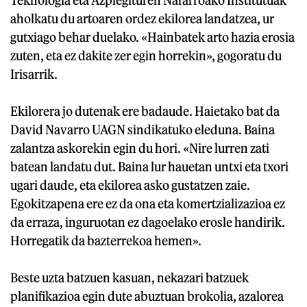
Teknologia eta Azpiegituren Nafarroako Institutuak
aholkatu du artoaren ordez ekilorea landatzea, ur
gutxiago behar duelako. «Hainbatek arto hazia erosia
zuten, eta ez dakite zer egin horrekin», gogoratu du
Irisarrik.
Ekilorera jo dutenak ere badaude. Haietako bat da
David Navarro UAGN sindikatuko eleduna. Baina
zalantza askorekin egin du hori. «Nire lurren zati
batean landatu dut. Baina lur hauetan untxi eta txori
ugari daude, eta ekilorea asko gustatzen zaie.
Egokitzapena ere ez da ona eta komertzializazioa ez
da erraza, inguruotan ez dagoelako erosle handirik.
Horregatik da bazterrekoa hemen».
Beste uzta batzuen kasuan, nekazari batzuek
planifikazioa egin dute abuztuan brokolia, azalorea