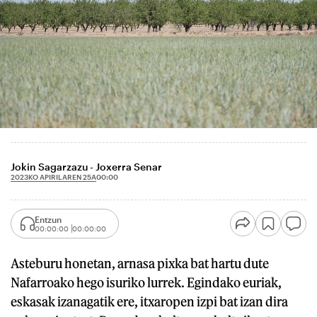
Jokin Sagarzazu - Joxerra Senar
2023KO APIRILAREN 25A
00:00
Entzun
00:00:00
00:00:00
Asteburu honetan, arnasa pixka bat hartu dute
Nafarroako hego isuriko lurrek. Egindako euriak,
eskasak izanagatik ere, itxaropen izpi bat izan dira