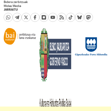
Bidera zerbitzuak
Midas Media
JARRAITU