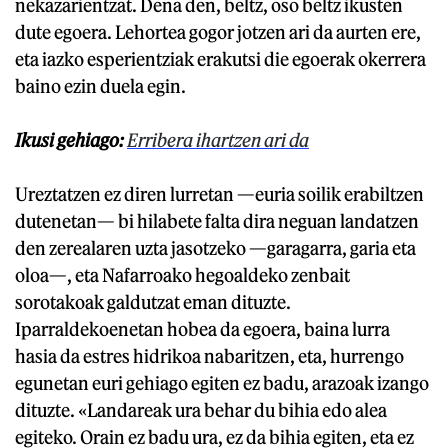
nekazarientzat. Dena den, beltz, oso beltz ikusten
dute egoera. Lehortea gogor jotzen ari da aurten ere,
eta iazko esperientziak erakutsi die egoerak okerrera
baino ezin duela egin.
Ikusi gehiago:
Erribera ihartzen ari da
Ureztatzen ez diren lurretan —euria soilik erabiltzen
dutenetan— bi hilabete falta dira neguan landatzen
den zerealaren uzta jasotzeko —garagarra, garia eta
oloa—, eta Nafarroako hegoaldeko zenbait
sorotakoak galdutzat eman dituzte.
Iparraldekoenetan hobea da egoera, baina lurra
hasia da estres hidrikoa nabaritzen, eta, hurrengo
egunetan euri gehiago egiten ez badu, arazoak izango
dituzte. «Landareak ura behar du bihia edo alea
egiteko. Orain ez badu ura, ez da bihia egiten, eta ez