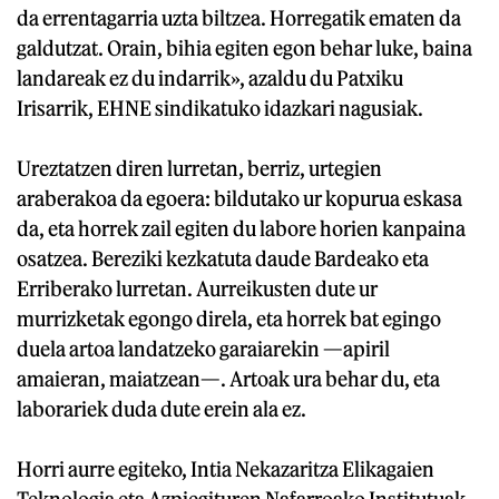
da errentagarria uzta biltzea. Horregatik ematen da
galdutzat. Orain, bihia egiten egon behar luke, baina
landareak ez du indarrik», azaldu du Patxiku
Irisarrik, EHNE sindikatuko idazkari nagusiak.
Ureztatzen diren lurretan, berriz, urtegien
araberakoa da egoera: bildutako ur kopurua eskasa
da, eta horrek zail egiten du labore horien kanpaina
osatzea. Bereziki kezkatuta daude Bardeako eta
Erriberako lurretan. Aurreikusten dute ur
murrizketak egongo direla, eta horrek bat egingo
duela artoa landatzeko garaiarekin —apiril
amaieran, maiatzean—. Artoak ura behar du, eta
laborariek duda dute erein ala ez.
Horri aurre egiteko, Intia Nekazaritza Elikagaien