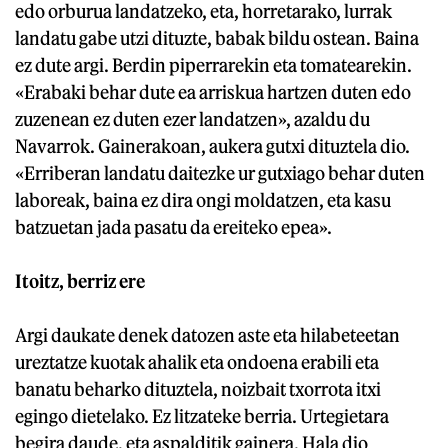
edo orburua landatzeko, eta, horretarako, lurrak
landatu gabe utzi dituzte, babak bildu ostean. Baina
ez dute argi. Berdin piperrarekin eta tomatearekin.
«Erabaki behar dute ea arriskua hartzen duten edo
zuzenean ez duten ezer landatzen», azaldu du
Navarrok. Gainerakoan, aukera gutxi dituztela dio.
«Erriberan landatu daitezke ur gutxiago behar duten
laboreak, baina ez dira ongi moldatzen, eta kasu
batzuetan jada pasatu da ereiteko epea».
Itoitz, berriz ere
Argi daukate denek datozen aste eta hilabeteetan
ureztatze kuotak ahalik eta ondoena erabili eta
banatu beharko dituztela, noizbait txorrota itxi
egingo dietelako. Ez litzateke berria. Urtegietara
begira daude, eta aspalditik gainera. Hala dio