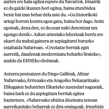
aurten ere hala egitea espero du Navarrok. Irisarrik
ez du gaizki ikusten hori egitea, baina irtenbidea
beste bat izan behar dela uste du. «Gu historikoki
urtegi horren kontra egon gara, baina hor dago. Itoitz
egoteak, dena den, ez du esan nahi denontzat ura
egongo denik». Azken urteetako lehorteak berriz ere
ekarri du mahai gainera ur azpiegiturei buruzko
eztabaida Nafarroan. «Ureztatze berriak egin
aurretik, daudenak modernizatu beharko lirateke»,
azaldu du EHNEko eledunak.
Antzera pentsatzen du Diego Galileak, Alinar
Nafarroako, Errioxako eta Aragoiko Nekazaritzako
Elikagaien Industrien Elkarteko zuzendari nagusiak,
baina hark ez du azpiegitura berriak egitea
baztertzen. «Nafarroako ubidea diseinatu zenean
aurreikusitako beharrak ez dira oraingoak. Irtenbide