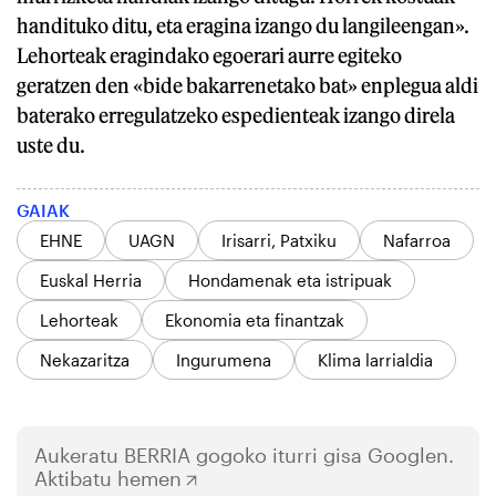
handituko ditu, eta eragina izango du langileengan».
Lehorteak eragindako egoerari aurre egiteko
geratzen den «bide bakarrenetako bat» enplegua aldi
baterako erregulatzeko espedienteak izango direla
uste du.
GAIAK
EHNE
UAGN
Irisarri, Patxiku
Nafarroa
Euskal Herria
Hondamenak eta istripuak
Lehorteak
Ekonomia eta finantzak
Nekazaritza
Ingurumena
Klima larrialdia
Aukeratu
BERRIA
gogoko iturri gisa Googlen.
Aktibatu hemen