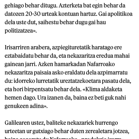
gehiago behar ditugu. Azterketa bat egin behar da
datozen 20-30 urteak kontuan hartuz. Gai apolitikoa
dela uste dut, saihestu behar dugu gai hau
politizatzea».
Irisarriren arabera, azpiegituretatik haratago ere
eztabaidatu behar da, eta nekazaritza eredua mahai
gainean jarri. Azken hamarkadan Nafarroako
nekazaritza paisaia asko eraldatu dela azpimarratu
du: idorreko lurretatik ureztatzekoetara pasatu dela,
eta hori birpentsatu behar dela. «Klima aldaketa
hemen dago. Ura izanen da, baina ez beti guk nahi
genukeen adina».
Galilearen ustez, baliteke nekazariek hurrengo
urteetan ur gutxiago behar duten zerealetara jotzea,