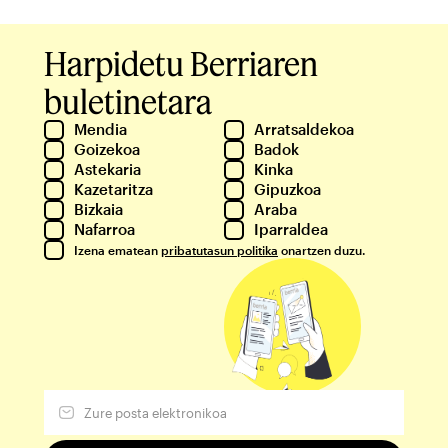
Harpidetu Berriaren
buletinetara
Mendia
Arratsaldekoa
Goizekoa
Badok
Astekaria
Kinka
Kazetaritza
Gipuzkoa
Bizkaia
Araba
Nafarroa
Iparraldea
Izena ematean
pribatutasun politika
onartzen duzu.