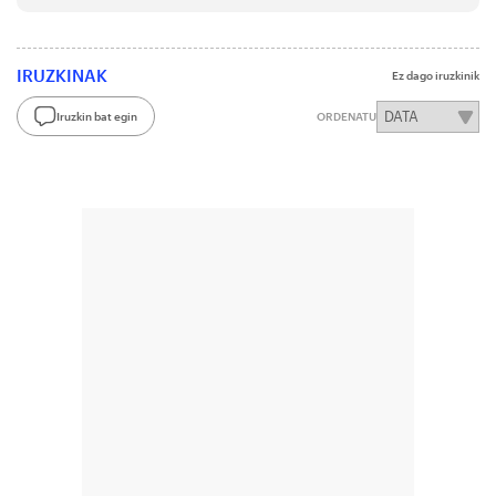
IRUZKINAK
Ez dago iruzkinik
Iruzkin bat egin
ORDENATU