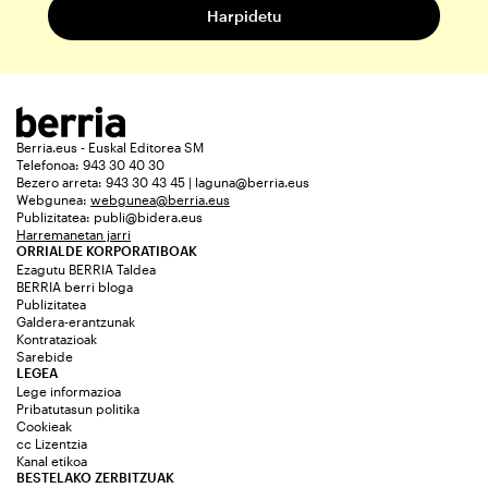
Berria.eus - Euskal Editorea SM
Telefonoa: 943 30 40 30
Bezero arreta: 943 30 43 45 | laguna@berria.eus
Webgunea:
webgunea@berria.eus
Publizitatea:
publi@bidera.eus
Harremanetan jarri
ORRIALDE KORPORATIBOAK
Ezagutu BERRIA Taldea
BERRIA berri bloga
Publizitatea
Galdera-erantzunak
Kontratazioak
Sarebide
LEGEA
Lege informazioa
Pribatutasun politika
Cookieak
cc Lizentzia
Kanal etikoa
BESTELAKO ZERBITZUAK