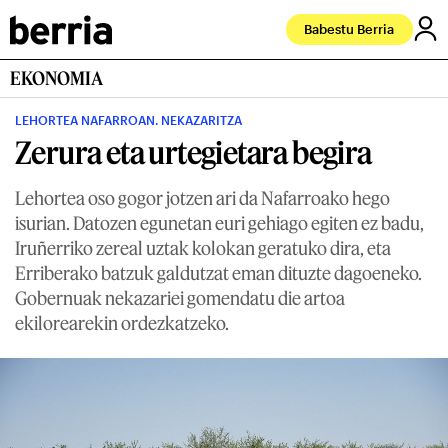
Babestu Berria
EKONOMIA
LEHORTEA NAFARROAN. NEKAZARITZA
Zerura eta urtegietara begira
Lehortea oso gogor jotzen ari da Nafarroako hego
isurian. Datozen egunetan euri gehiago egiten ez badu,
Iruñerriko zereal uztak kolokan geratuko dira, eta
Erriberako batzuk galdutzat eman dituzte dagoeneko.
Gobernuak nekazariei gomendatu die artoa
ekilorearekin ordezkatzeko.