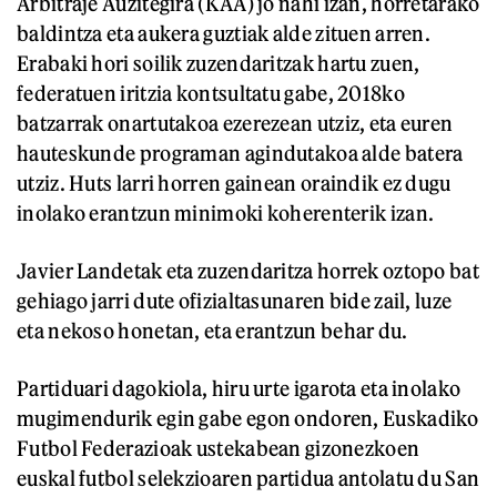
Arbitraje Auzitegira (KAA) jo nahi izan, horretarako
baldintza eta aukera guztiak alde zituen arren.
Erabaki hori soilik zuzendaritzak hartu zuen,
federatuen iritzia kontsultatu gabe, 2018ko
batzarrak onartutakoa ezerezean utziz, eta euren
hauteskunde programan agindutakoa alde batera
utziz. Huts larri horren gainean oraindik ez dugu
inolako erantzun minimoki koherenterik izan.
Javier Landetak eta zuzendaritza horrek oztopo bat
gehiago jarri dute ofizialtasunaren bide zail, luze
eta nekoso honetan, eta erantzun behar du.
Partiduari dagokiola, hiru urte igarota eta inolako
mugimendurik egin gabe egon ondoren, Euskadiko
Futbol Federazioak ustekabean gizonezkoen
euskal futbol selekzioaren partidua antolatu du San