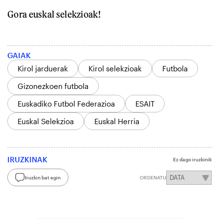
Gora euskal selekzioak!
GAIAK
Kirol jarduerak
Kirol selekzioak
Futbola
Gizonezkoen futbola
Euskadiko Futbol Federazioa
ESAIT
Euskal Selekzioa
Euskal Herria
IRUZKINAK
Ez dago iruzkinik
Iruzkin bat egin
ORDENATU