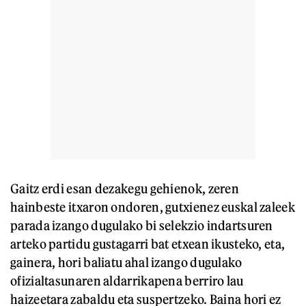
Gaitz erdi esan dezakegu gehienok, zeren
hainbeste itxaron ondoren, gutxienez euskal zaleek
parada izango dugulako bi selekzio indartsuren
arteko partidu gustagarri bat etxean ikusteko, eta,
gainera, hori baliatu ahal izango dugulako
ofizialtasunaren aldarrikapena berriro lau
haizeetara zabaldu eta suspertzeko. Baina hori ez