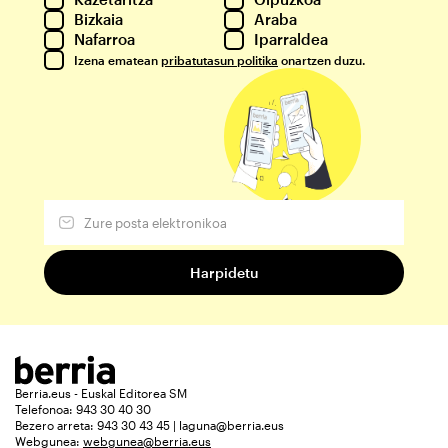
Bizkaia
Araba
Nafarroa
Iparraldea
Izena ematean
pribatutasun politika
onartzen duzu.
Berria.eus - Euskal Editorea SM
Telefonoa: 943 30 40 30
Bezero arreta: 943 30 43 45 | laguna@berria.eus
Webgunea:
webgunea@berria.eus