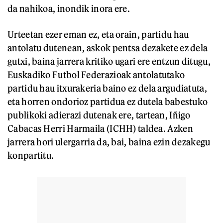
da nahikoa, inondik inora ere.
Urteetan ezer eman ez, eta orain, partidu hau
antolatu dutenean, askok pentsa dezakete ez dela
gutxi, baina jarrera kritiko ugari ere entzun ditugu,
Euskadiko Futbol Federazioak antolatutako
partidu hau itxurakeria baino ez dela argudiatuta,
eta horren ondorioz partidua ez dutela babestuko
publikoki adierazi dutenak ere, tartean, Iñigo
Cabacas Herri Harmaila (ICHH) taldea. Azken
jarrera hori ulergarria da, bai, baina ezin dezakegu
konpartitu.