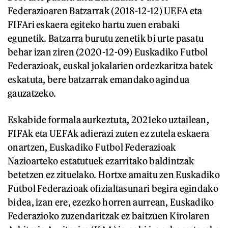
Federazioaren Batzarrak (2018-12-12) UEFA eta
FIFAri eskaera egiteko hartu zuen erabaki
egunetik. Batzarra burutu zenetik bi urte pasatu
behar izan ziren (2020-12-09) Euskadiko Futbol
Federazioak, euskal jokalarien ordezkaritza batek
eskatuta, bere batzarrak emandako agindua
gauzatzeko.
Eskabide formala aurkeztuta, 2021eko uztailean,
FIFAk eta UEFAk adierazi zuten ez zutela eskaera
onartzen, Euskadiko Futbol Federazioak
Nazioarteko estatutuek ezarritako baldintzak
betetzen ez zituelako. Hortxe amaitu zen Euskadiko
Futbol Federazioak ofizialtasunari begira egindako
bidea, izan ere, ezezko horren aurrean, Euskadiko
Federazioko zuzendaritzak ez baitzuen Kirolaren