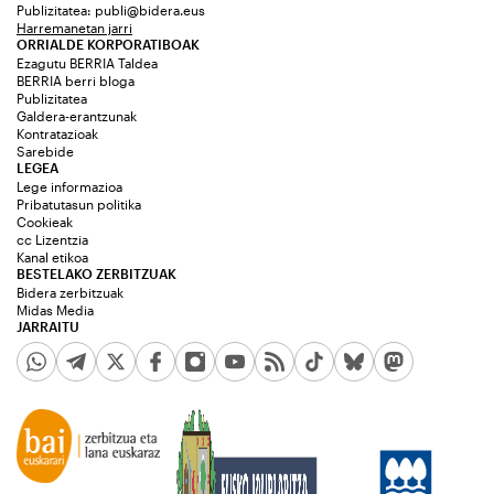
Publizitatea:
publi@bidera.eus
Harremanetan jarri
ORRIALDE KORPORATIBOAK
Ezagutu BERRIA Taldea
BERRIA berri bloga
Publizitatea
Galdera-erantzunak
Kontratazioak
Sarebide
LEGEA
Lege informazioa
Pribatutasun politika
Cookieak
cc Lizentzia
Kanal etikoa
BESTELAKO ZERBITZUAK
Bidera zerbitzuak
Midas Media
JARRAITU