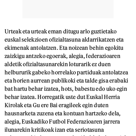
Urteak eta urteak eman ditugu arlo guztietako
euskal selekzioen ofizialtasuna aldarrikatzen eta
ekimenak antolatzen. Eta noizean behin egokitu
zaizkigu antzeko egoerak, alegia, federazioaren
aldetik ofizialtasunarekin loturarik ez duen
helbururik gabeko horrelako partiduak antolatzea
eta horien aurrean publikoki eta talde gisa erabaki
bat hartu behar izatea, hots, babestu edo uko egin
behar izatea. Horregatik uste dut Euskal Herria
Kirolak eta Gu ere Bai eragileek egin duten
hausnarketa zuzena eta kontuan hartzeko dela,
alegia, Euskadiko Futbol Federazioaren jarrera
ilunarekin kritikoak izan eta seriotasuna