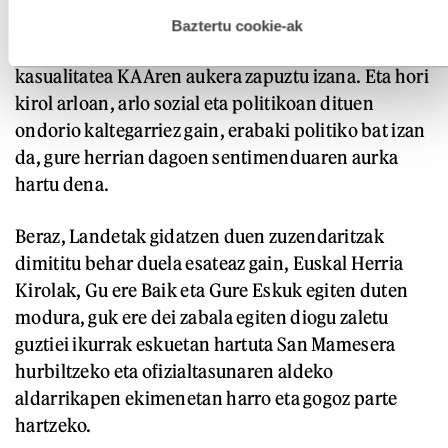
hau onartuz gero, teknologia hori erabiltzeko baimen
da kasualitatea Euskadiko Futbol Federazioak
esplizitua ematen diguzu.
Gehiago irakurri
Baztertu cookie-ak
2020. urtera arte sarrera eskatu ez izana, eta ez da
kasualitatea KAAren aukera zapuztu izana. Eta hori
kirol arloan, arlo sozial eta politikoan dituen
ondorio kaltegarriez gain, erabaki politiko bat izan
da, gure herrian dagoen sentimenduaren aurka
hartu dena.
Beraz, Landetak gidatzen duen zuzendaritzak
dimititu behar duela esateaz gain, Euskal Herria
Kirolak, Gu ere Baik eta Gure Eskuk egiten duten
modura, guk ere dei zabala egiten diogu zaletu
guztiei ikurrak eskuetan hartuta San Mamesera
hurbiltzeko eta ofizialtasunaren aldeko
aldarrikapen ekimenetan harro eta gogoz parte
hartzeko.