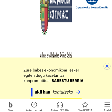
Zure babes ekonomikoari esker
egiten dugu kazetaritza
konprometitua.
BABESTU BERRIA
Egin zure ekarpena
Gaur
Azken berriak
Entzun BERRIA
Nire BERRIA
Atalak