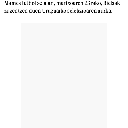
Mames futbol zelaian, martxoaren 23rako, Bielsak
zuzentzen duen Uruguaiko selekzioaren aurka.