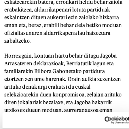
eskatzearekin batera, erronkari heldu behar zaiola
erabakitzea, aldarrikapenari lotuta partiduak
eskaintzen dituen aukerari ezin zaiolako bizkarra
eman eta, beraz, erabili behar dela betiko moduan
ofizialtasunaren aldarrikapena lau haizeetara
zabaltzeko.
Horrez gain, kontuan hartu behar ditugu Jagoba
Arrasateren deklarazioak, Berriatutik lagun eta
familiarekin Bilbora Gabonetako partidura
etortzen zen ume harenak. Orain aulkia zuzentzen
arituko denak argi erakutsi du euskal
selekzioarekin duen konpromisoa, zelaian arituko
diren jokalariak bezalaxe, eta Jagoba bakarrik
utziko ez dugun moduan, aurrerapausoa eman
duten jokalariak ere ez ditugu bakarrik utziko.