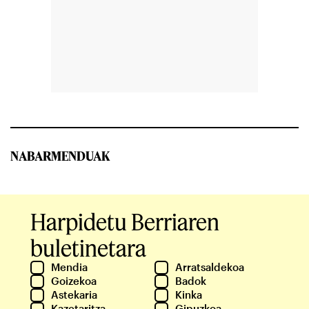
NABARMENDUAK
Harpidetu Berriaren
buletinetara
Mendia
Arratsaldekoa
Goizekoa
Badok
Astekaria
Kinka
Kazetaritza
Gipuzkoa