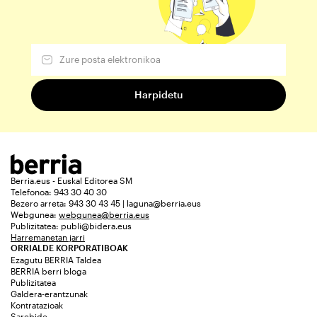
Berria.eus - Euskal Editorea SM
Telefonoa: 943 30 40 30
Bezero arreta: 943 30 43 45 | laguna@berria.eus
Webgunea:
webgunea@berria.eus
Publizitatea:
publi@bidera.eus
Harremanetan jarri
ORRIALDE KORPORATIBOAK
Ezagutu BERRIA Taldea
BERRIA berri bloga
Publizitatea
Galdera-erantzunak
Kontratazioak
Sarebide