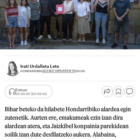
Irati Urdalleta Lete
2023KO URRIAREN 7A
HONDARRIBIA
00:00
Entzun
00:00:00
00:00:00
Bihar beteko da hilabete Hondarribiko alardea egin
zutenetik. Aurten ere, emakumeak ezin izan dira
alardean atera, eta Jaizkibel konpainia parekidean
soilik izan dute desfilatzeko aukera. Alabaina,