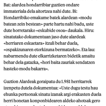
Bat: alardea hondarribiar guztien ondare
immateriala dela aitortzea nahi dute. Bi:
Hondarribiko emakume batek alardean «modu
batean zein bestean» parte hartu nahi badu, uste
dute horretarako «eskubide osoa» daukala. Hiru:
sinatutako dokumentuan jaso dute alardeak
«herriaren eskuetara» itzuli behar duela,
«ospakizunaren etorkizuna bermatzeko». Eta lau:
nabarmendu dute elkarrizketaren bidetik amaitu
behar dela gatazka, «hori baita zauriak sendatzen
hasteko modu bakarra».
Guztion Alardeak goraipatu du 1.981 herritarrek
izenpetu dutela dokumentua: «Uste dugu testu hau
ehunka pertsonak sinatu izanak argi erakusten duela
herri honetan konponbidearen aldeko ahotsak gero