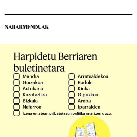
NABARMENDUAK
Harpidetu Berriaren
buletinetara
Mendia
Arratsaldekoa
Goizekoa
Badok
Astekaria
Kinka
Kazetaritza
Gipuzkoa
Bizkaia
Araba
Nafarroa
Iparraldea
Izena ematean
pribatutasun politika
onartzen duzu.