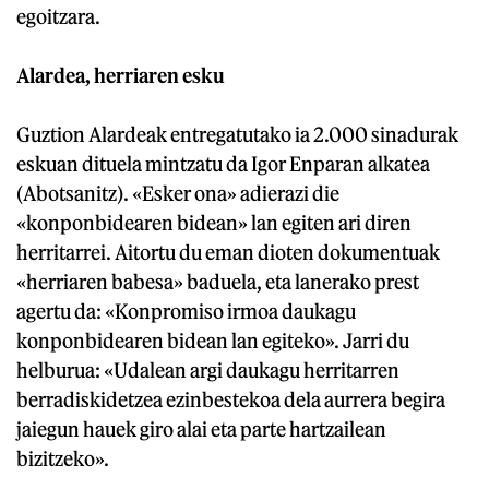
egoitzara.
Alardea, herriaren esku
Guztion Alardeak entregatutako ia 2.000 sinadurak
eskuan dituela mintzatu da Igor Enparan alkatea
(Abotsanitz). «Esker ona» adierazi die
«konponbidearen bidean» lan egiten ari diren
herritarrei. Aitortu du eman dioten dokumentuak
«herriaren babesa» baduela, eta lanerako prest
agertu da: «Konpromiso irmoa daukagu
konponbidearen bidean lan egiteko». Jarri du
helburua: «Udalean argi daukagu herritarren
berradiskidetzea ezinbestekoa dela aurrera begira
jaiegun hauek giro alai eta parte hartzailean
bizitzeko».