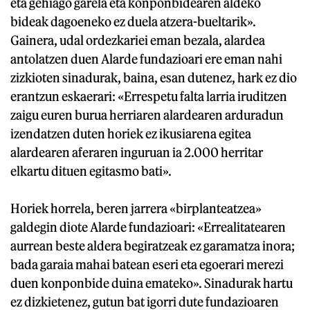
eta gehiago garela eta konponbidearen aldeko
bideak dagoeneko ez duela atzera-bueltarik».
Gainera, udal ordezkariei eman bezala, alardea
antolatzen duen Alarde fundazioari ere eman nahi
zizkioten sinadurak, baina, esan dutenez, hark ez dio
erantzun eskaerari: «Errespetu falta larria iruditzen
zaigu euren burua herriaren alardearen arduradun
izendatzen duten horiek ez ikusiarena egitea
alardearen aferaren inguruan ia 2.000 herritar
elkartu dituen egitasmo bati».
Horiek horrela, beren jarrera «birplanteatzea»
galdegin diote Alarde fundazioari: «Errealitatearen
aurrean beste aldera begiratzeak ez garamatza inora;
bada garaia mahai batean eseri eta egoerari merezi
duen konponbide duina emateko». Sinadurak hartu
ez dizkietenez, gutun bat igorri dute fundazioaren