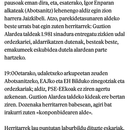
pausoak eman dira, eta, esaterako, Igor Enparan
alkateak (Abotsanitz) lehenengo aldiz egin zion
harrera Jaizkibeli. Atzo, parekidetasunaren aldeko
beste urrats bat egin zuten herritarrek: Guztion
Alardea taldeak 1.981 sinadura entregatu zizkien udal
ordezkariei, aldarrikatzen dutenak, besteak beste,
emakumeek eskubidea dutela alardean parte
hartzeko.
19:00etarako, udaletxeko arkupeetan zeuden
Abotsanitzeko, EAJko eta EH Bilduko zinegotziak eta
ordezkariak; aldiz, PSE-EEkoak ez ziren agertu
azkenean. Guztion Alardea taldeko kideak ere bertan
ziren. Dozenaka herritarren babesean, agiri bat
irakurri zuten «konponbidearen alde».
Herritarrek lau puntutan laburbildu dituzte eskariak.