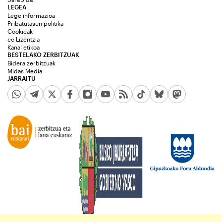
LEGEA
Lege informazioa
Pribatutasun politika
Cookieak
cc Lizentzia
Kanal etikoa
BESTELAKO ZERBITZUAK
Bidera zerbitzuak
Midas Media
JARRAITU