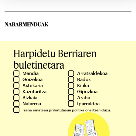
NABARMENDUAK
Harpidetu Berriaren
buletinetara
Mendia
Arratsaldekoa
Goizekoa
Badok
Astekaria
Kinka
Kazetaritza
Gipuzkoa
Bizkaia
Araba
Nafarroa
Iparraldea
Izena ematean
pribatutasun politika
onartzen duzu.