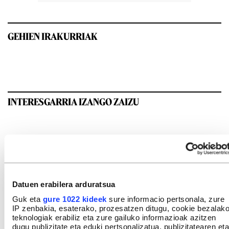
GEHIEN IRAKURRIAK
INTERESGARRIA IZANGO ZAIZU
Datuen erabilera arduratsua
Guk eta
gure 1022 kideek
sure informacio pertsonala, zure
IP zenbakia, esaterako, prozesatzen ditugu, cookie bezalak
teknologiak erabiliz eta zure gailuko informazioak azitzen
dugu publizitate eta eduki pertsonalizatua, publizitatearen eta