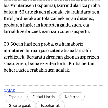
los Monterosen (Espainia), txirrindularitza proba
batean; 53 urte zituen gizonak, eta iruindarra zen.
Kirol jarduerako antolatzaileek erran dutenez,
probaren hasieran konortea galdu zuen, eta
larrialdi zerbitzuek ezin izan zuten suspertu.
09:30ean hasi zen proba, eta hamabortz
minuturen buruan jaso zuten abisua larrialdi
zerbitzuek. Bertaratu zirenean gizona suspertzen
saiatu ziren, baina ez zuten lortu. Proba bertan
behera uztea erabaki zuen udalak.
GAIAK
Espainia
Euskal Herria
Nafarroa
Gizarte gaiak
Ezbeharrak