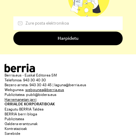
Berria.eus - Euskal Editorea SM
Telefonoa: 943 30 40 30
Bezero arreta: 943 30 43 45 | laguna@berria.eus
Webgunea:
webgunea@berria.eus
Publizitatea:
publi@bidera.eus
Harremanetan jarri
ORRIALDE KORPORATIBOAK
Ezagutu BERRIA Taldea
BERRIA berri bloga
Publizitatea
Galdera-erantzunak
Kontratazioak
Sarebide