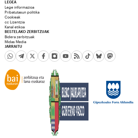
LEGEA
Lege informazioa
Pribatutasun politika
Cookieak
cc Lizentzia
Kanal etikoa
BESTELAKO ZERBITZUAK
Bidera zerbitzuak
Midas Media
JARRAITU