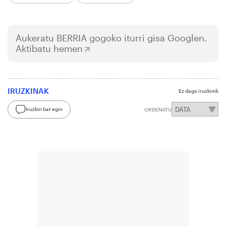
Aukeratu
BERRIA
gogoko iturri gisa Googlen.
Aktibatu hemen
IRUZKINAK
Ez dago iruzkinik
Iruzkin bat egin
ORDENATU