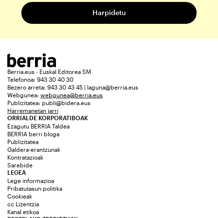
Berria.eus - Euskal Editorea SM
Telefonoa: 943 30 40 30
Bezero arreta: 943 30 43 45 | laguna@berria.eus
Webgunea:
webgunea@berria.eus
Publizitatea:
publi@bidera.eus
Harremanetan jarri
ORRIALDE KORPORATIBOAK
Ezagutu BERRIA Taldea
BERRIA berri bloga
Publizitatea
Galdera-erantzunak
Kontratazioak
Sarebide
LEGEA
Lege informazioa
Pribatutasun politika
Cookieak
cc Lizentzia
Kanal etikoa