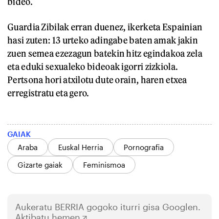
bideo.
Guardia Zibilak erran duenez, ikerketa Espainian
hasi zuten: 13 urteko adingabe baten amak jakin
zuen semea ezezagun batekin hitz egindakoa zela
eta eduki sexualeko bideoak igorri zizkiola.
Pertsona hori atxilotu dute orain, haren etxea
erregistratu eta gero.
GAIAK
Araba
Euskal Herria
Pornografia
Gizarte gaiak
Feminismoa
Aukeratu
BERRIA
gogoko iturri gisa Googlen.
Aktibatu hemen