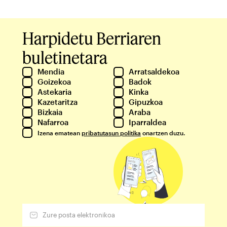
Harpidetu Berriaren
buletinetara
Mendia
Arratsaldekoa
Goizekoa
Badok
Astekaria
Kinka
Kazetaritza
Gipuzkoa
Bizkaia
Araba
Nafarroa
Iparraldea
Izena ematean
pribatutasun politika
onartzen duzu.