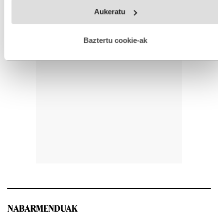
Webgune honek cookie propioak eta hirugarrenen cookie-
Aukeratu
fitxategiak erabiltzen ditu. Zure esperientzia eta zerbitzuak
hobetzeko asmoz, cookie teknologiaz baliatzen gara. Ohar
hau onartuz gero, teknologia hori erabiltzeko baimen
esplizitua ematen diguzu.
Gehiago irakurri
Baztertu cookie-ak
NABARMENDUAK