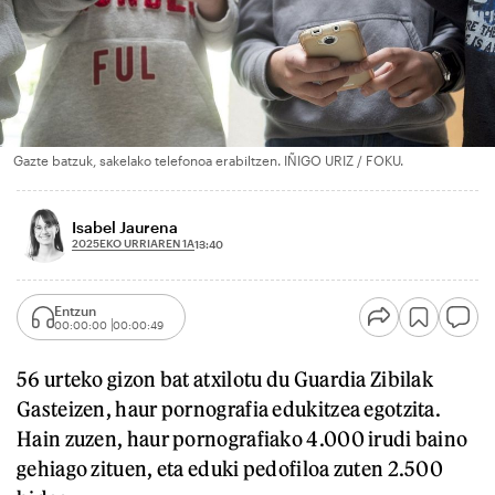
Gazte batzuk, sakelako telefonoa erabiltzen. IÑIGO URIZ / FOKU.
Isabel Jaurena
2025EKO URRIAREN 1A
13:40
Entzun
00:00:00
00:00:49
56 urteko gizon bat atxilotu du Guardia Zibilak
Gasteizen, haur pornografia edukitzea egotzita.
Hain zuzen, haur pornografiako 4.000 irudi baino
gehiago zituen, eta eduki pedofiloa zuten 2.500