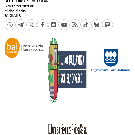
BESTELAKO ZERBITZUAK
Bidera zerbitzuak
Midas Media
JARRAITU