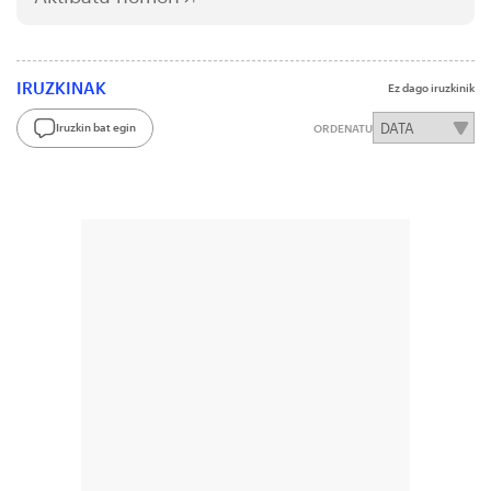
IRUZKINAK
Ez dago iruzkinik
Iruzkin bat egin
ORDENATU