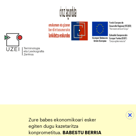
Zure babes ekonomikoari esker
egiten dugu kazetaritza
konprometitua.
BABESTU BERRIA