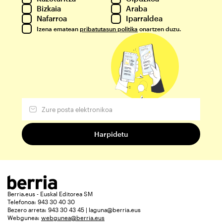
Bizkaia
Araba
Nafarroa
Iparraldea
Izena ematean
pribatutasun politika
onartzen duzu.
Berria.eus - Euskal Editorea SM
Telefonoa: 943 30 40 30
Bezero arreta: 943 30 43 45 | laguna@berria.eus
Webgunea:
webgunea@berria.eus