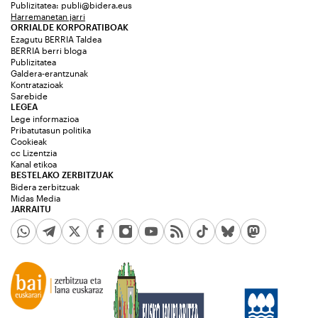
Publizitatea:
publi@bidera.eus
Harremanetan jarri
ORRIALDE KORPORATIBOAK
Ezagutu BERRIA Taldea
BERRIA berri bloga
Publizitatea
Galdera-erantzunak
Kontratazioak
Sarebide
LEGEA
Lege informazioa
Pribatutasun politika
Cookieak
cc Lizentzia
Kanal etikoa
BESTELAKO ZERBITZUAK
Bidera zerbitzuak
Midas Media
JARRAITU