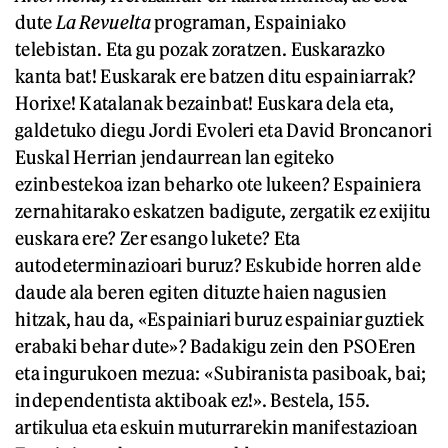
dute
La Revuelta
programan, Espainiako
telebistan. Eta gu pozak zoratzen. Euskarazko
kanta bat! Euskarak ere batzen ditu espainiarrak?
Horixe! Katalanak bezainbat! Euskara dela eta,
galdetuko diegu Jordi Evoleri eta David Broncanori
Euskal Herrian jendaurrean lan egiteko
ezinbestekoa izan beharko ote lukeen? Espainiera
zernahitarako eskatzen badigute, zergatik ez exijitu
euskara ere? Zer esango lukete? Eta
autodeterminazioari buruz? Eskubide horren alde
daude ala beren egiten dituzte haien nagusien
hitzak, hau da, «Espainiari buruz espainiar guztiek
erabaki behar dute»? Badakigu zein den PSOEren
eta ingurukoen mezua: «Subiranista pasiboak, bai;
independentista aktiboak ez!». Bestela, 155.
artikulua eta eskuin muturrarekin manifestazioan