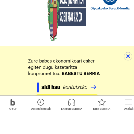
Zure babes ekonomikoari esker
egiten dugu kazetaritza
konprometitua.
BABESTU BERRIA
Egin zure ekarpena
Gaur
Azken berriak
Entzun BERRIA
Nire BERRIA
Atalak