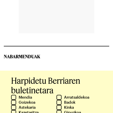
NABARMENDUAK
Harpidetu Berriaren
buletinetara
Mendia
Arratsaldekoa
Goizekoa
Badok
Astekaria
Kinka
Kazetaritza
Gipuzkoa