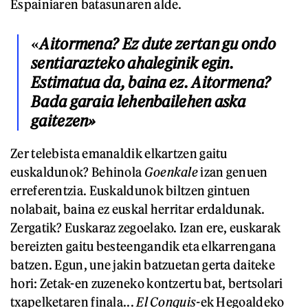
Espainiaren batasunaren alde.
«
Aitormena? Ez dute zertan gu ondo
sentiarazteko ahaleginik egin.
Estimatua da, baina ez. Aitormena?
Bada garaia lehenbailehen aska
gaitezen»
Zer telebista emanaldik elkartzen gaitu
euskaldunok? Behinola
Goenkale
izan genuen
erreferentzia. Euskaldunok biltzen gintuen
nolabait, baina ez euskal herritar erdaldunak.
Zergatik? Euskaraz zegoelako. Izan ere, euskarak
bereizten gaitu besteengandik eta elkarrengana
batzen. Egun, une jakin batzuetan gerta daiteke
hori: Zetak-en zuzeneko kontzertu bat, bertsolari
txapelketaren finala...
El Conquis-
ek Hegoaldeko