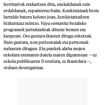
herritarrok erakartzen ditu, euskaldunak zein
erdaldunak, espainieraz baita. Konkistatuak beste
lurralde batera kolono joan, konkistatzaileen
hizkuntzaz mintzo.
Vaya semanita
bezalako
programek jarraitzaileak dituzte hemen eta
kanpoan. Oso gustura ikusten ditugu esketxak.
Hain gustura, non pertsonaiak eta pertsonak
nahasten ditugun. Eta punkek alaba mojen
eskolara eramaten dutela esaten digutenean —ez
eskola publikoaren D eredura, ez ikastolara—,
orduan desengainua.