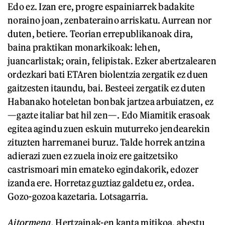
Edo ez. Izan ere, progre espainiarrek badakite
noraino joan, zenbateraino arriskatu. Aurrean nor
duten, betiere. Teorian errepublikanoak dira,
baina praktikan monarkikoak: lehen,
juancarlistak; orain, felipistak. Ezker abertzalearen
ordezkari bati ETAren biolentzia zergatik ez duen
gaitzesten itaundu, bai. Besteei zergatik ez duten
Habanako hoteletan bonbak jartzea arbuiatzen, ez
—gazte italiar bat hil zen—. Edo Miamitik erasoak
egitea agindu zuen eskuin muturreko jendearekin
zituzten harremanei buruz. Talde horrek antzina
adierazi zuen ez zuela inoiz ere gaitzetsiko
castrismoari min emateko egindakorik, edozer
izanda ere. Horretaz guztiaz galdetu ez, ordea.
Gozo-gozoa kazetaria. Lotsagarria.
Aitormena,
Hertzainak-en kanta mitikoa, abestu