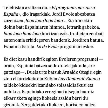
Telebistan azaltzen da. «
El programa que une a
España»,
dio iragarkiak.
Jordi Evole abesbatza
zuzentzen,
looo looo looo looo...
Eta horrekin
doinu bat: Espainiaren himnoa, letrarik gabekoa,
looo looo looo looo
hori izan ezik. Irudietan zenbait
autonomia erkidegoren banderak. Jordiren batuta,
Espainia batuta.
Lo de Evole
programari esker.
Ez diet kasu handirik egiten Evoleren programei —
orain, Espainia batzea xede dutela jakinda, are
gutxiago—. Duela urte batzuk Arnaldo Otegiri egin
zion elkarrizketa eta Kuban
Las Damas de Blanco
taldeko kideekin izandako solasaldia ikusi eta
nahikoa. Espainiako erreginari atsegin handiz
elkarrizketa egingo liokeela azaldu berri du
gizonak. Zer galdetuko liokeen, horixe zalantza.