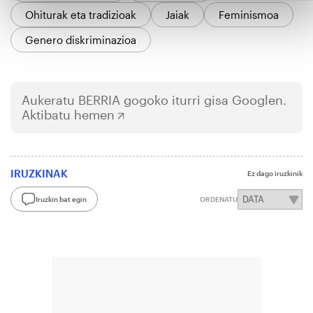
Ohiturak eta tradizioak
Jaiak
Feminismoa
Genero diskriminazioa
Aukeratu
BERRIA
gogoko iturri gisa Googlen.
Aktibatu hemen
IRUZKINAK
Ez dago iruzkinik
Iruzkin bat egin
ORDENATU