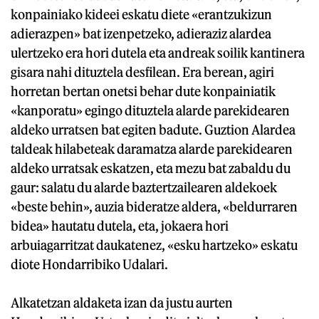
konpainiako kideei eskatu diete «erantzukizun
adierazpen» bat izenpetzeko, adieraziz alardea
ulertzeko era hori dutela eta andreak soilik kantinera
gisara nahi dituztela desfilean. Era berean, agiri
horretan bertan onetsi behar dute konpainiatik
«kanporatu» egingo dituztela alarde parekidearen
aldeko urratsen bat egiten badute. Guztion Alardea
taldeak hilabeteak daramatza alarde parekidearen
aldeko urratsak eskatzen, eta mezu bat zabaldu du
gaur: salatu du alarde baztertzailearen aldekoek
«beste behin», auzia bideratze aldera, «beldurraren
bidea» hautatu dutela, eta, jokaera hori
arbuiagarritzat daukatenez, «esku hartzeko» eskatu
diote Hondarribiko Udalari.
Alkatetzan aldaketa izan da justu aurten