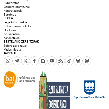
Publizitatea
Galdera-erantzunak
Kontratazioak
Sarebide
LEGEA
Lege informazioa
Pribatutasun politika
Cookieak
cc Lizentzia
Kanal etikoa
BESTELAKO ZERBITZUAK
Bidera zerbitzuak
Midas Media
JARRAITU