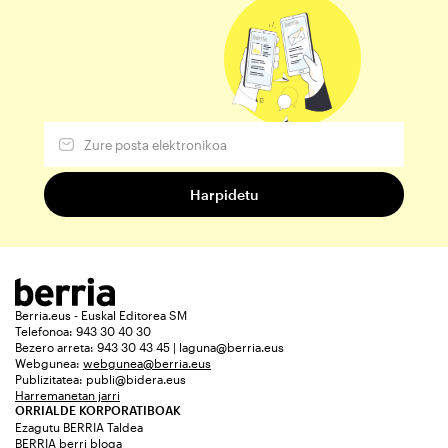
Berria.eus - Euskal Editorea SM
Telefonoa: 943 30 40 30
Bezero arreta: 943 30 43 45 | laguna@berria.eus
Webgunea:
webgunea@berria.eus
Publizitatea:
publi@bidera.eus
Harremanetan jarri
ORRIALDE KORPORATIBOAK
Ezagutu BERRIA Taldea
BERRIA berri bloga