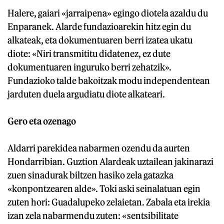
Halere, gaiari «jarraipena» egingo diotela azaldu du
Enparanek. Alarde fundazioarekin hitz egin du
alkateak, eta dokumentuaren berri izatea ukatu
diote: «Niri transmititu didatenez, ez dute
dokumentuaren inguruko berri zehatzik».
Fundazioko talde bakoitzak modu independentean
jarduten duela argudiatu diote alkateari.
Gero eta ozenago
Aldarri parekidea nabarmen ozendu da aurten
Hondarribian. Guztion Alardeak uztailean jakinarazi
zuen sinadurak biltzen hasiko zela gatazka
«konpontzearen alde». Toki aski seinalatuan egin
zuten hori: Guadalupeko zelaietan. Zabala eta irekia
izan zela nabarmendu zuten: «sentsibilitate