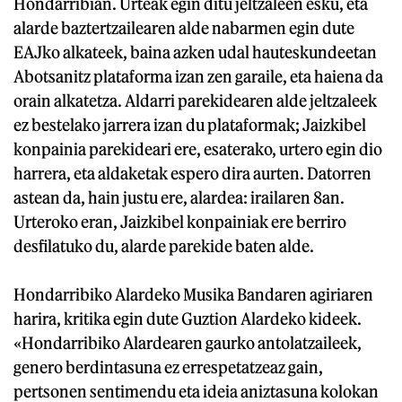
Hondarribian. Urteak egin ditu jeltzaleen esku, eta
alarde baztertzailearen alde nabarmen egin dute
EAJko alkateek, baina azken udal hauteskundeetan
Abotsanitz plataforma izan zen garaile, eta haiena da
orain alkatetza. Aldarri parekidearen alde jeltzaleek
ez bestelako jarrera izan du plataformak; Jaizkibel
konpainia parekideari ere, esaterako, urtero egin dio
harrera, eta aldaketak espero dira aurten. Datorren
astean da, hain justu ere, alardea: irailaren 8an.
Urteroko eran, Jaizkibel konpainiak ere berriro
desfilatuko du, alarde parekide baten alde.
Hondarribiko Alardeko Musika Bandaren agiriaren
harira, kritika egin dute Guztion Alardeko kideek.
«Hondarribiko Alardearen gaurko antolatzaileek,
genero berdintasuna ez errespetatzeaz gain,
pertsonen sentimendu eta ideia aniztasuna kolokan