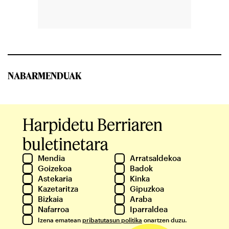
NABARMENDUAK
Harpidetu Berriaren
buletinetara
Mendia
Arratsaldekoa
Goizekoa
Badok
Astekaria
Kinka
Kazetaritza
Gipuzkoa
Bizkaia
Araba
Nafarroa
Iparraldea
Izena ematean
pribatutasun politika
onartzen duzu.