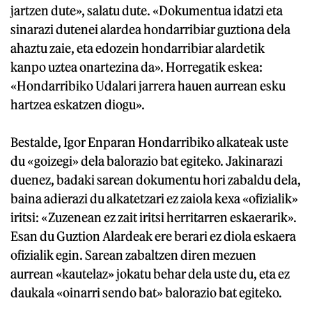
jartzen dute», salatu dute. «Dokumentua idatzi eta
sinarazi dutenei alardea hondarribiar guztiona dela
ahaztu zaie, eta edozein hondarribiar alardetik
kanpo uztea onartezina da». Horregatik eskea:
«Hondarribiko Udalari jarrera hauen aurrean esku
hartzea eskatzen diogu».
Bestalde, Igor Enparan Hondarribiko alkateak uste
du «goizegi» dela balorazio bat egiteko. Jakinarazi
duenez, badaki sarean dokumentu hori zabaldu dela,
baina adierazi du alkatetzari ez zaiola kexa «ofizialik»
iritsi: «Zuzenean ez zait iritsi herritarren eskaerarik».
Esan du Guztion Alardeak ere berari ez diola eskaera
ofizialik egin. Sarean zabaltzen diren mezuen
aurrean «kautelaz» jokatu behar dela uste du, eta ez
daukala «oinarri sendo bat» balorazio bat egiteko.