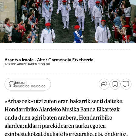
Arantxa Iraola - Aitor Garmendia Etxeberria
2023KO ABUZTUAREN 31
00:00
Entzun
00:00:00
00:00:00
«Arbasoek» utzi zuten eran bakarrik senti daiteke,
Hondarribiko Alardeko Musika Banda Elkarteak
ondu duen agiri baten arabera, Hondarribiko
alardea; aldarri parekidearen aurka egotea
ezinbestekotzat daukate horretarako, eta, ondorioz,