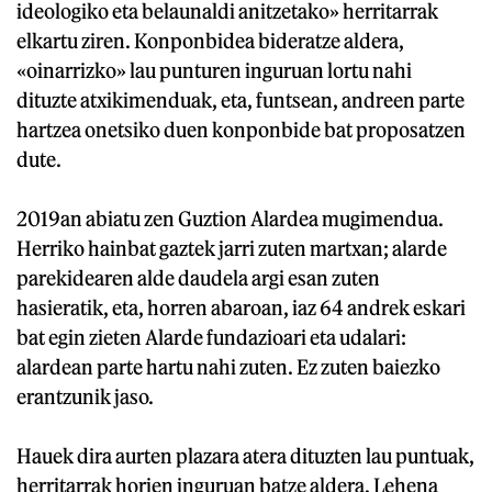
ideologiko eta belaunaldi anitzetako» herritarrak
elkartu ziren. Konponbidea bideratze aldera,
«oinarrizko» lau punturen inguruan lortu nahi
dituzte atxikimenduak, eta, funtsean, andreen parte
hartzea onetsiko duen konponbide bat proposatzen
dute.
2019an abiatu zen Guztion Alardea mugimendua.
Herriko hainbat gaztek jarri zuten martxan; alarde
parekidearen alde daudela argi esan zuten
hasieratik, eta, horren abaroan, iaz 64 andrek eskari
bat egin zieten Alarde fundazioari eta udalari:
alardean parte hartu nahi zuten. Ez zuten baiezko
erantzunik jaso.
Hauek dira aurten plazara atera dituzten lau puntuak,
herritarrak horien inguruan batze aldera. Lehena