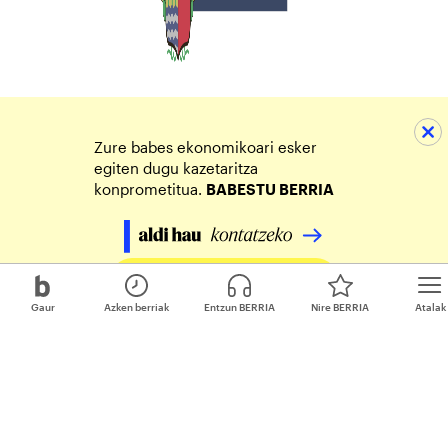
Zure babes ekonomikoari esker
egiten dugu kazetaritza
konprometitua.
BABESTU BERRIA
Egin zure ekarpena
Gaur
Azken berriak
Entzun BERRIA
Nire BERRIA
Atalak