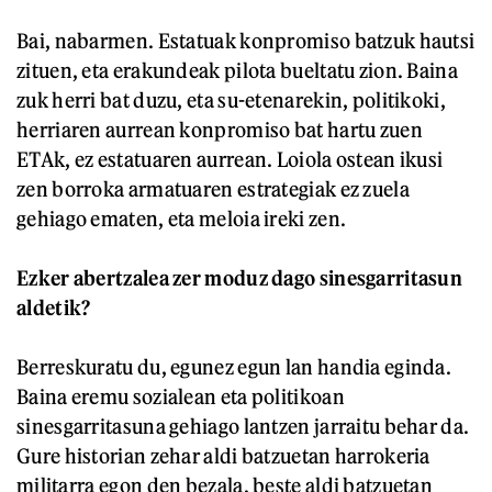
Bai, nabarmen. Estatuak konpromiso batzuk hautsi
zituen, eta erakundeak pilota bueltatu zion. Baina
zuk herri bat duzu, eta su-etenarekin, politikoki,
herriaren aurrean konpromiso bat hartu zuen
ETAk, ez estatuaren aurrean. Loiola ostean ikusi
zen borroka armatuaren estrategiak ez zuela
gehiago ematen, eta meloia ireki zen.
Ezker abertzalea zer moduz dago sinesgarritasun
aldetik?
Berreskuratu du, egunez egun lan handia eginda.
Baina eremu sozialean eta politikoan
sinesgarritasuna gehiago lantzen jarraitu behar da.
Gure historian zehar aldi batzuetan harrokeria
militarra egon den bezala, beste aldi batzuetan