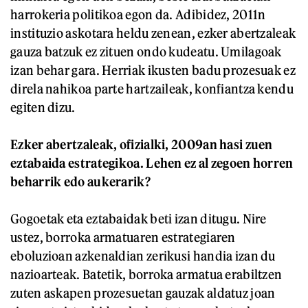
harrokeria politikoa egon da. Adibidez, 2011n
instituzio askotara heldu zenean, ezker abertzaleak
gauza batzuk ez zituen ondo kudeatu. Umilagoak
izan behar gara. Herriak ikusten badu prozesuak ez
direla nahikoa parte hartzaileak, konfiantza kendu
egiten dizu.
Ezker abertzaleak, ofizialki, 2009an hasi zuen
eztabaida estrategikoa. Lehen ez al zegoen horren
beharrik edo aukerarik?
Gogoetak eta eztabaidak beti izan ditugu. Nire
ustez, borroka armatuaren estrategiaren
eboluzioan azkenaldian zerikusi handia izan du
nazioarteak. Batetik, borroka armatua erabiltzen
zuten askapen prozesuetan gauzak aldatuz joan