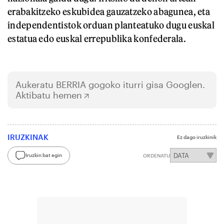
erabakitzeko eskubidea gauzatzeko abagunea, eta
independentistok orduan planteatuko dugu euskal
estatua edo euskal errepublika konfederala.
Aukeratu
BERRIA
gogoko iturri gisa Googlen.
Aktibatu hemen
IRUZKINAK
Ez dago iruzkinik
Iruzkin bat egin
ORDENATU