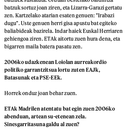
batzuk sortuz joan ziren, eta Lizarra-Garazi gertatu
zen. Kartzelako atarian esaten genuen: "Irabazi
dugu". Uste genuen herri gisa apustu bat egiteko
baliabideak bazirela. Indar haiek Euskal Herriaren
gehiengoa ziren. ETAk aitortu zuen hura dena, eta
bigarren maila batera pasatu zen.
2006ko udazkenean Loiolan aurreakordio
politiko garrantzitsua lortu zuten EAJk,
Batasunak eta PSE-EEk.
Horrek onduz joan behar zuen.
ETAk Madrilen atentatu bat egin zuen 2006ko
abenduan, artean su-etenean zela.
Sinesgarritasuna galdu al zuen?