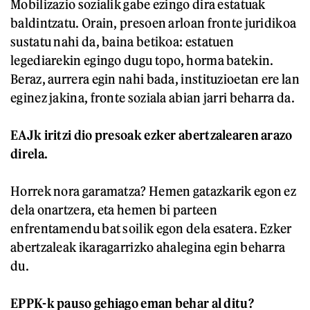
Mobilizazio sozialik gabe ezingo dira estatuak
baldintzatu. Orain, presoen arloan fronte juridikoa
sustatu nahi da, baina betikoa: estatuen
legediarekin egingo dugu topo, horma batekin.
Beraz, aurrera egin nahi bada, instituzioetan ere lan
eginez jakina, fronte soziala abian jarri beharra da.
EAJk iritzi dio presoak ezker abertzalearen arazo
direla.
Horrek nora garamatza? Hemen gatazkarik egon ez
dela onartzera, eta hemen bi parteen
enfrentamendu bat soilik egon dela esatera. Ezker
abertzaleak ikaragarrizko ahalegina egin beharra
du.
EPPK-k pauso gehiago eman behar al ditu?