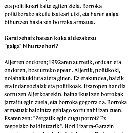
eta politikoari kalte egiten ziela. Borroka
politikorako akuilu izateari utzi, eta haren galga
bihurtzen hasia zen borroka armatua.
Garai zehatz batean koka al dezakezu
"galga" bihurtze hori?
Aljerren ondoren; 1992aren aurretik, orduan eta
ondoren, bost urteko epean. Aljertik, politikoki,
nolabait ukituta atera ginen. Ez erakundea, baizik
eta indar sozialak eta politikoak. Itxaropen handia
sortu zen Aljerkoarekin, baina ikusi zen borrokak
jarraitu egin zuela, eta borroka gogorra da. Borroka
armatuak baldintza gehiago sortu nahi izan zuen.
Esaten zen: "Zergatik egin dugu porrot? Ez
zegoelako baldintzarik". Hori Lizarra-Garazin