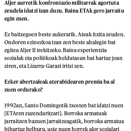
Aljer aurretik konfrontazio militarrak agortuta
zeudela idatzi izan duzu. Baina ETAk gero jarraitu
egin zuen.
Ez baitzegoen beste aukerarik. Ateak itxita zeuden.
Ondoren ezinezkoa izan zen beste ahalegin bat
egitea Aljer II irekitzeko. Baina esperientzia
sozialak eta politikoak heldutasun bat hartuz joan
ziren, eta Lizarra-Garazi iritsi zen.
Ezker abertzaleak aterabidearen premia ba al
zuen ordurako?
1992an, Santo Domingotik txosten bat idatzi nuen
[ETAren zuzendaritzari]. Borroka armatuak
jarraitzen bazuen jarraitzeagatik, borroka armatua
bihurtuz helburu, uste nuen horrek alor sozialari