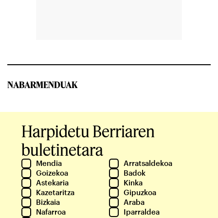
NABARMENDUAK
Harpidetu Berriaren
buletinetara
Mendia
Arratsaldekoa
Goizekoa
Badok
Astekaria
Kinka
Kazetaritza
Gipuzkoa
Bizkaia
Araba
Nafarroa
Iparraldea