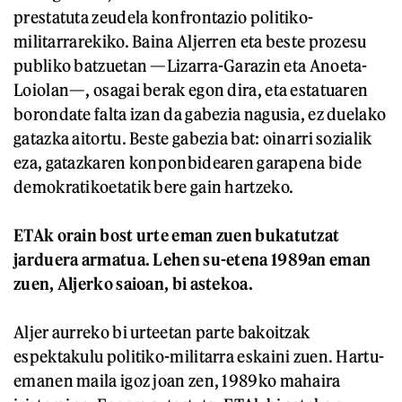
prestatuta zeudela konfrontazio politiko-
militarrarekiko. Baina Aljerren eta beste prozesu
publiko batzuetan —Lizarra-Garazin eta Anoeta-
Loiolan—, osagai berak egon dira, eta estatuaren
borondate falta izan da gabezia nagusia, ez duelako
gatazka aitortu. Beste gabezia bat: oinarri sozialik
eza, gatazkaren konponbidearen garapena bide
demokratikoetatik bere gain hartzeko.
ETAk orain bost urte eman zuen bukatutzat
jarduera armatua. Lehen su-etena 1989an eman
zuen, Aljerko saioan, bi astekoa.
Aljer aurreko bi urteetan parte bakoitzak
espektakulu politiko-militarra eskaini zuen. Hartu-
emanen maila igoz joan zen, 1989ko mahaira