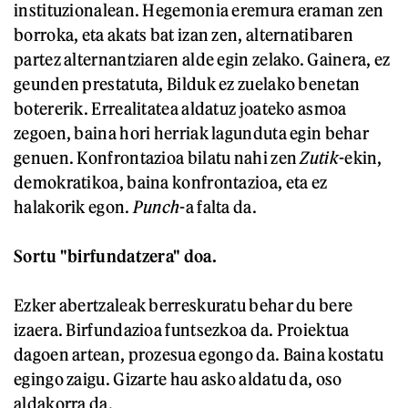
instituzionalean. Hegemonia eremura eraman zen
borroka, eta akats bat izan zen, alternatibaren
partez alternantziaren alde egin zelako. Gainera, ez
geunden prestatuta, Bilduk ez zuelako benetan
botererik. Errealitatea aldatuz joateko asmoa
zegoen, baina hori herriak lagunduta egin behar
genuen. Konfrontazioa bilatu nahi zen
Zutik
-ekin,
demokratikoa, baina konfrontazioa, eta ez
halakorik egon.
Punch
-a falta da.
Sortu "birfundatzera" doa.
Ezker abertzaleak berreskuratu behar du bere
izaera. Birfundazioa funtsezkoa da. Proiektua
dagoen artean, prozesua egongo da. Baina kostatu
egingo zaigu. Gizarte hau asko aldatu da, oso
aldakorra da.