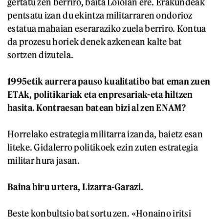
gertatu zen berriro, baita Loiolan ere. Erakundeak
pentsatu izan du ekintza militarraren ondorioz
estatua mahaian eseraraziko zuela berriro. Kontua
da prozesu horiek denek azkenean kalte bat
sortzen dizutela.
1995etik aurrera pauso kualitatibo bat eman zuen
ETAk, politikariak eta enpresariak-eta hiltzen
hasita. Kontraesan batean bizi al zen ENAM?
Horrelako estrategia militarra izanda, baietz esan
liteke. Gidalerro politikoek ezin zuten estrategia
militar hura jasan.
Baina hiru urtera, Lizarra-Garazi.
Beste konbultsio bat sortu zen. «Honaino iritsi