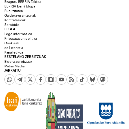
Ezagutu BERRIA Taldea
BERRIA berri bloga
Publizitatea
Galdera-erantzunak
Kontratazioak
Sarebide
LEGEA
Lege informazioa
Pribatutasun politika
Cookieak
cc Lizentzia
Kanal etikoa
BESTELAKO ZERBITZUAK
Bidera zerbitzuak
Midas Media
JARRAITU