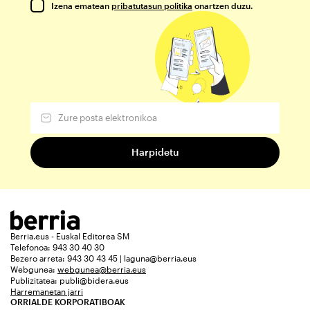
Izena ematean
pribatutasun politika
onartzen duzu.
Berria.eus - Euskal Editorea SM
Telefonoa: 943 30 40 30
Bezero arreta: 943 30 43 45 | laguna@berria.eus
Webgunea:
webgunea@berria.eus
Publizitatea:
publi@bidera.eus
Harremanetan jarri
ORRIALDE KORPORATIBOAK