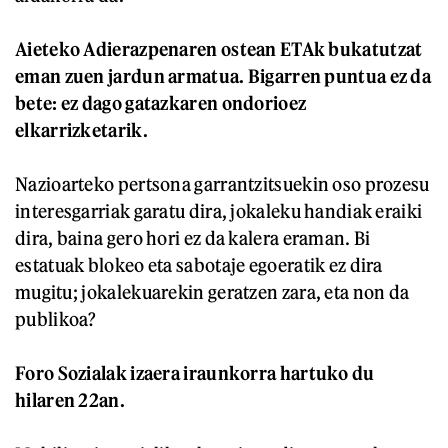
Aieteko Adierazpenaren ostean ETAk bukatutzat
eman zuen jardun armatua. Bigarren puntua ez da
bete: ez dago gatazkaren ondorioez
elkarrizketarik.
Nazioarteko pertsona garrantzitsuekin oso prozesu
interesgarriak garatu dira, jokaleku handiak eraiki
dira, baina gero hori ez da kalera eraman. Bi
estatuak blokeo eta sabotaje egoeratik ez dira
mugitu; jokalekuarekin geratzen zara, eta non da
publikoa?
Foro Sozialak izaera iraunkorra hartuko du
hilaren 22an.