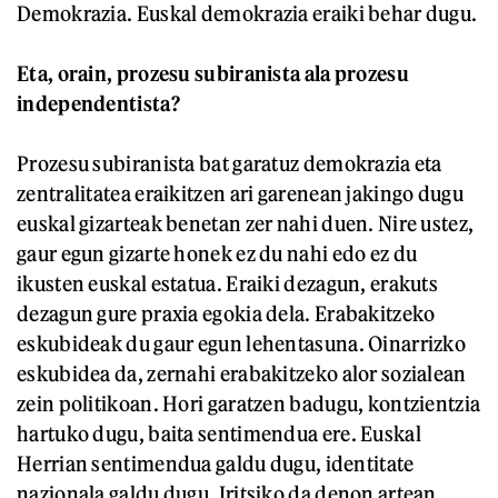
Demokrazia. Euskal demokrazia eraiki behar dugu.
Eta, orain, prozesu subiranista ala prozesu
independentista?
Prozesu subiranista bat garatuz demokrazia eta
zentralitatea eraikitzen ari garenean jakingo dugu
euskal gizarteak benetan zer nahi duen. Nire ustez,
gaur egun gizarte honek ez du nahi edo ez du
ikusten euskal estatua. Eraiki dezagun, erakuts
dezagun gure praxia egokia dela. Erabakitzeko
eskubideak du gaur egun lehentasuna. Oinarrizko
eskubidea da, zernahi erabakitzeko alor sozialean
zein politikoan. Hori garatzen badugu, kontzientzia
hartuko dugu, baita sentimendua ere. Euskal
Herrian sentimendua galdu dugu, identitate
nazionala galdu dugu. Iritsiko da denon artean