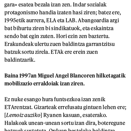
gara» esatea bezala izan zen. Indar sozialak
protagonismo handia izaten hasi ziren; batez ere,
1995etik aurrera, ELA eta LAB. Abangoardia argi
bat bihurtu ziren bi sindikatuok, eta eskaintza
sendo bat egin zuten. Hori ezin zen baztertu.
Erakundeak ulertu zuen baldintza garrantzitsu
batzuk sortu zirela. ETAk ere erein zuen
baldintzarik.
Baina 1997an Miguel Angel Blancoren hilketagatik
mobilizazio erraldoiak izan ziren.
Ez nuke esango hura funtsezkoa izan zenik
ETArentzat. Gizarteak errefusatu gintuen lehen ere;
[
Lemoiz auziko
] Ryanen kasuan, esaterako.
Halakoak unean-unean sortu izan dira, boteregune
batzuek sustatuta. Orduan bestelako baldintza