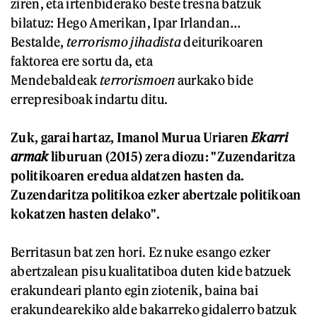
ziren, eta irtenbiderako beste tresna batzuk
bilatuz: Hego Amerikan, Ipar Irlandan…
Bestalde,
terrorismo jihadista
deiturikoaren
faktorea ere sortu da, eta
Mendebaldeak
terrorismoen
aurkako bide
errepresiboak indartu ditu.
Zuk, garai hartaz, Imanol Murua Uriaren
Ekarri
armak
liburuan (2015) zera diozu: "Zuzendaritza
politikoaren eredua aldatzen hasten da.
Zuzendaritza politikoa ezker abertzale politikoan
kokatzen hasten delako".
Berritasun bat zen hori. Ez nuke esango ezker
abertzalean pisu kualitatiboa duten kide batzuek
erakundeari planto egin ziotenik, baina bai
erakundearekiko alde bakarreko gidalerro batzuk