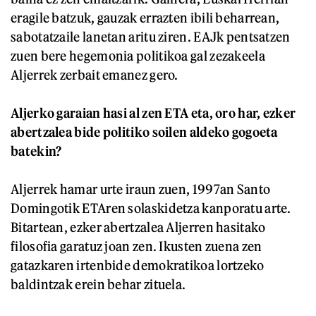
eragile batzuk, gauzak errazten ibili beharrean,
sabotatzaile lanetan aritu ziren. EAJk pentsatzen
zuen bere hegemonia politikoa gal zezakeela
Aljerrek zerbait emanez gero.
Aljerko garaian hasi al zen ETA eta, oro har, ezker
abertzalea bide politiko soilen aldeko gogoeta
batekin?
Aljerrek hamar urte iraun zuen, 1997an Santo
Domingotik ETAren solaskidetza kanporatu arte.
Bitartean, ezker abertzalea Aljerren hasitako
filosofia garatuz joan zen. Ikusten zuena zen
gatazkaren irtenbide demokratikoa lortzeko
baldintzak erein behar zituela.