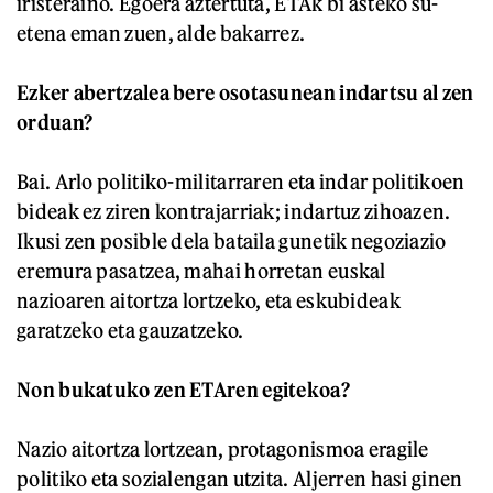
iristeraino. Egoera aztertuta, ETAk bi asteko su-
etena eman zuen, alde bakarrez.
Ezker abertzalea bere osotasunean indartsu al zen
orduan?
Bai. Arlo politiko-militarraren eta indar politikoen
bideak ez ziren kontrajarriak; indartuz zihoazen.
Ikusi zen posible dela bataila gunetik negoziazio
eremura pasatzea, mahai horretan euskal
nazioaren aitortza lortzeko, eta eskubideak
garatzeko eta gauzatzeko.
Non bukatuko zen ETAren egitekoa?
Nazio aitortza lortzean, protagonismoa eragile
politiko eta sozialengan utzita. Aljerren hasi ginen