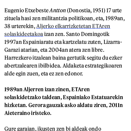
Eugenio Etxebeste
Antton
(Donostia, 1951) 17 urte
zituela hasi zen militantzia politikoan, eta, 1989an,
38 urterekin,
Aljerko elkarrizketetan ETAren
solaskideetakoa
izan zen. Santo Domingotik
1997an Espainiaratu eta kartzelatu zuten, Lizarra-
Garazi atarian, eta 2004an atera zen libre.
Harrezkero itzalean baina gertutik segitu du ezker
abertzalearen ibilbidea. Aldaketa estrategikoaren
alde egin zuen, eta ez zen edonor.
1989an Aljerren izan zinen, ETAren
solaskidetzako taldean, Espainiako Estatuarekin
hizketan. Gerora gauzak asko aldatu ziren, 2011n
Aieteraino iristeko.
Gure garaian, ikusten zen bi aldeak ondo