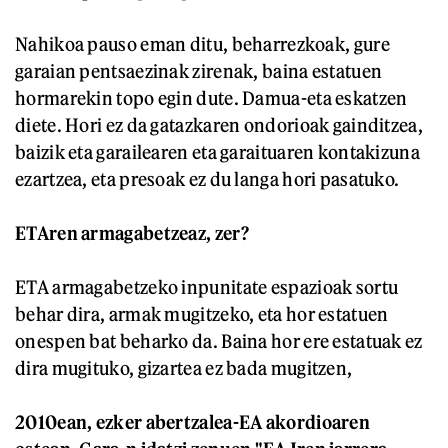
Nahikoa pauso eman ditu, beharrezkoak, gure
garaian pentsaezinak zirenak, baina estatuen
hormarekin topo egin dute. Damua-eta eskatzen
diete. Hori ez da gatazkaren ondorioak gainditzea,
baizik eta garailearen eta garaituaren kontakizuna
ezartzea, eta presoak ez du langa hori pasatuko.
ETAren armagabetzeaz, zer?
ETA armagabetzeko inpunitate espazioak sortu
behar dira, armak mugitzeko, eta hor estatuen
onespen bat beharko da. Baina hor ere estatuak ez
dira mugituko, gizartea ez bada mugitzen,
2010ean, ezker abertzalea-EA akordioaren