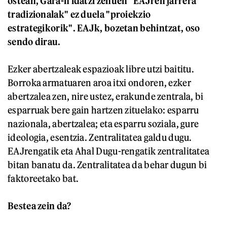
ostean, Gara-n idatzi zenuen "EAJren jarrera
tradizionalak" ez duela "proiekzio
estrategikorik". EAJk, bozetan behintzat, oso
sendo dirau.
Ezker abertzaleak espazioak libre utzi baititu.
Borroka armatuaren aroa itxi ondoren, ezker
abertzalea zen, nire ustez, erakunde zentrala, bi
esparruak bere gain hartzen zituelako: esparru
nazionala, abertzalea; eta esparru soziala, gure
ideologia, esentzia. Zentralitatea galdu dugu.
EAJrengatik eta Ahal Dugu-rengatik zentralitatea
bitan banatu da. Zentralitatea da behar dugun bi
faktoreetako bat.
Bestea zein da?