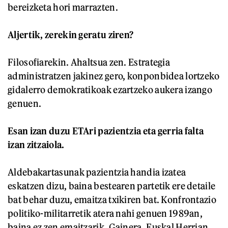
bereizketa hori marrazten.
Aljertik, zerekin geratu ziren?
Filosofiarekin. Ahaltsua zen. Estrategia
administratzen jakinez gero, konponbidea lortzeko
gidalerro demokratikoak ezartzeko aukera izango
genuen.
Esan izan duzu ETAri pazientzia eta gerria falta
izan zitzaiola.
Aldebakartasunak pazientzia handia izatea
eskatzen dizu, baina bestearen partetik ere detaile
bat behar duzu, emaitza txikiren bat. Konfrontazio
politiko-militarretik atera nahi genuen 1989an,
baina ez zen emaitzarik. Gainera, Euskal Herrian