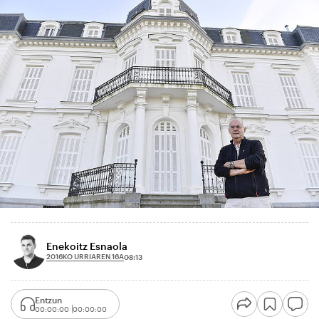
Enekoitz Esnaola
2016KO URRIAREN 16A
08:13
Entzun
00:00:00
00:00:00