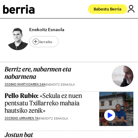
Babestu Berria
Enekoitz Esnaola
Jarraitu
Berriz ere, nabarmen eta
nabarmena
2026KO MARTXOAREN 24A
ENEKOITZ ESNAOLA
Pello Rubio:
«Sekula ez nuen
pentsatu Txillarreko mahaia
hautsiko zenik»
2025EKO URRIAREN 7A
ENEKOITZ ESNAOLA
Jostun bat