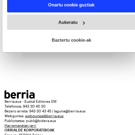
Find out more about how your personal data is processed
Onartu cookie guztiak
and set your preferences in the
details section
.
Webgune honek cookie propioak eta hirugarrenen cookie-
Aukeratu
fitxategiak erabiltzen ditu. Zure esperientzia eta zerbitzuak
hobetzeko asmoz, cookie teknologiaz baliatzen gara. Ohar
hau onartuz gero, teknologia hori erabiltzeko baimen
esplizitua ematen diguzu.
Gehiago irakurri
Baztertu cookie-ak
Berria.eus - Euskal Editorea SM
Telefonoa: 943 30 40 30
Bezero arreta: 943 30 43 45 | laguna@berria.eus
Webgunea:
webgunea@berria.eus
Publizitatea:
publi@bidera.eus
Harremanetan jarri
ORRIALDE KORPORATIBOAK
Ezagutu BERRIA Taldea