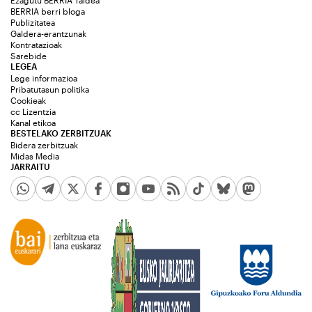
BERRIA berri bloga
Publizitatea
Galdera-erantzunak
Kontratazioak
Sarebide
LEGEA
Lege informazioa
Pribatutasun politika
Cookieak
cc Lizentzia
Kanal etikoa
BESTELAKO ZERBITZUAK
Bidera zerbitzuak
Midas Media
JARRAITU