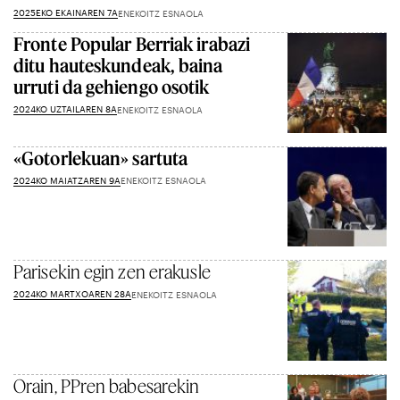
2025EKO EKAINAREN 7A
ENEKOITZ ESNAOLA
Fronte Popular Berriak irabazi
ditu hauteskundeak, baina
urruti da gehiengo osotik
2024KO UZTAILAREN 8A
ENEKOITZ ESNAOLA
«Gotorlekuan» sartuta
2024KO MAIATZAREN 9A
ENEKOITZ ESNAOLA
Parisekin egin zen erakusle
2024KO MARTXOAREN 28A
ENEKOITZ ESNAOLA
Orain, PPren babesarekin