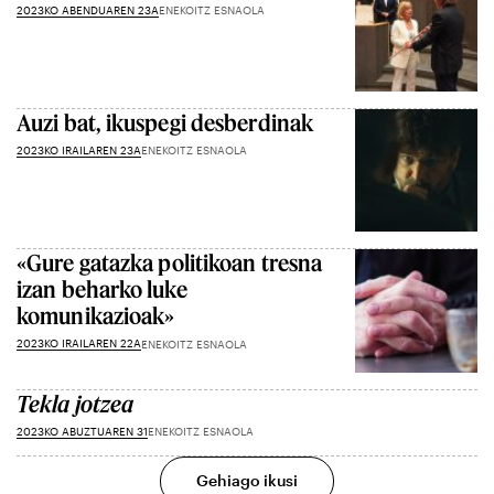
2023KO ABENDUAREN 23A
ENEKOITZ ESNAOLA
Auzi bat, ikuspegi desberdinak
2023KO IRAILAREN 23A
ENEKOITZ ESNAOLA
«Gure gatazka politikoan tresna
izan beharko luke
komunikazioak»
2023KO IRAILAREN 22A
ENEKOITZ ESNAOLA
Tekla jotzea
2023KO ABUZTUAREN 31
ENEKOITZ ESNAOLA
Gehiago ikusi