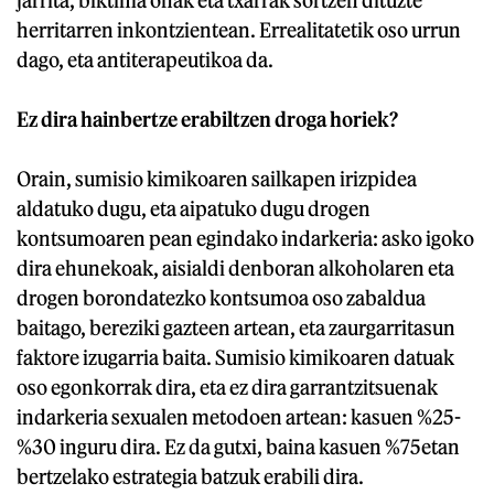
jarrita, biktima onak eta txarrak sortzen dituzte
herritarren inkontzientean. Errealitatetik oso urrun
dago, eta antiterapeutikoa da.
Ez dira hainbertze erabiltzen droga horiek?
Orain, sumisio kimikoaren sailkapen irizpidea
aldatuko dugu, eta aipatuko dugu drogen
kontsumoaren pean egindako indarkeria: asko igoko
dira ehunekoak, aisialdi denboran alkoholaren eta
drogen borondatezko kontsumoa oso zabaldua
baitago, bereziki gazteen artean, eta zaurgarritasun
faktore izugarria baita. Sumisio kimikoaren datuak
oso egonkorrak dira, eta ez dira garrantzitsuenak
indarkeria sexualen metodoen artean: kasuen %25-
%30 inguru dira. Ez da gutxi, baina kasuen %75etan
bertzelako estrategia batzuk erabili dira.