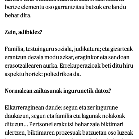
bertze elementu oso garrantzitsu batzuk ere landu
behar dira.
Zein, adibidez?
Familia, testuinguru soziala, judikatura; eta gizarteak
erantzun dezala modu azkar, eraginkor eta sendoan
erasotzailearen aurka. Errekuperazioak beti ditu hiru
aspektu horiek: poliedrikoa da.
Normalean zailtasunak ingurunetik datoz?
Elkarreraginean daude: segun eta zer ingurune
daukazun, segun eta familia eta lagunak nolakoak
dituzun... Pertsonei erakutsi behar zaie biktimari
ulertzen, biktimaren prozesuak batzuetan oso luzeak