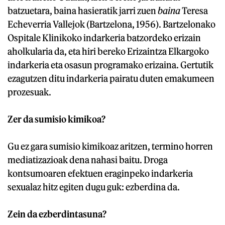
batzuetara, baina hasieratik jarri zuen
baina
Teresa
Echeverria Vallejok (Bartzelona, 1956). Bartzelonako
Ospitale Klinikoko indarkeria batzordeko erizain
aholkularia da, eta hiri bereko Erizaintza Elkargoko
indarkeria eta osasun programako erizaina. Gertutik
ezagutzen ditu indarkeria pairatu duten emakumeen
prozesuak.
Zer da sumisio kimikoa?
Gu ez gara sumisio kimikoaz aritzen, termino horren
mediatizazioak dena nahasi baitu. Droga
kontsumoaren efektuen eraginpeko indarkeria
sexualaz hitz egiten dugu guk: ezberdina da.
Zein da ezberdintasuna?