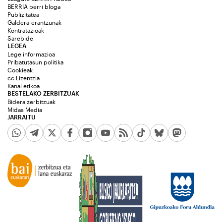
BERRIA berri bloga
Publizitatea
Galdera-erantzunak
Kontratazioak
Sarebide
LEGEA
Lege informazioa
Pribatutasun politika
Cookieak
cc Lizentzia
Kanal etikoa
BESTELAKO ZERBITZUAK
Bidera zerbitzuak
Midas Media
JARRAITU