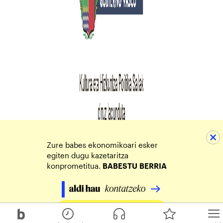
Zure babes ekonomikoari esker
egiten dugu kazetaritza
konprometitua.
BABESTU
BERRIA
Egin zure ekarpena