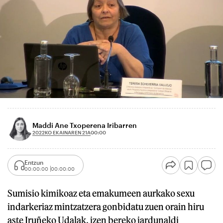
Maddi Ane Txoperena Iribarren
2022KO EKAINAREN 21A
00:00
Entzun
00:00:00
00:00:00
Sumisio kimikoaz eta emakumeen aurkako sexu
indarkeriaz mintzatzera gonbidatu zuen orain hiru
aste Iruñeko Udalak, izen bereko jardunaldi