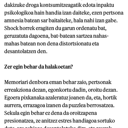
dakizuke droga kontsumitzeagatik edota inpaktu
psikologikoa hain handia izan daiteke, ezen pertsona
amnesia batean sar baitaiteke, hala nahi izan gabe.
Shock horrek eragiten du garun ordenatu bat,
geruzatuta dagoena, bat-batean sartzea nahas-
mahas batean non dena distortsionatu eta
desantolatzen den.
Zer egin behar da halakoetan?
Memoriari denbora eman behar zaio, pertsonak
erreakziona dezan, egonkortu dadin, oroitu dezan.
Egoera pixkanaka azaleratuz joanen da, eta, hortik
aurrera, errazagoa izanen da puzzlea berrosatzea.
Sekula egin behar ez dena da oroitzapena
presionatzea, ze anitzez estres handiagoa sortuko