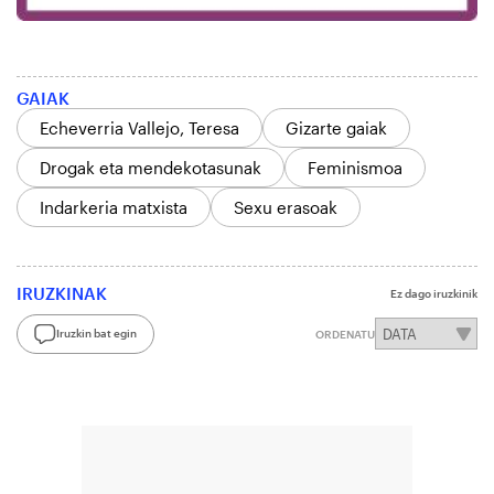
GAIAK
Echeverria Vallejo, Teresa
Gizarte gaiak
Drogak eta mendekotasunak
Feminismoa
Indarkeria matxista
Sexu erasoak
IRUZKINAK
Ez dago iruzkinik
Iruzkin bat egin
ORDENATU