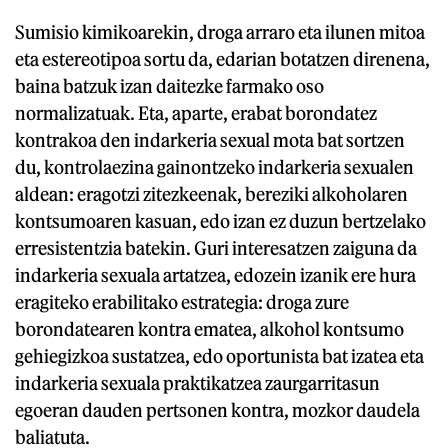
Sumisio kimikoarekin, droga arraro eta ilunen mitoa
eta estereotipoa sortu da, edarian botatzen direnena,
baina batzuk izan daitezke farmako oso
normalizatuak. Eta, aparte, erabat borondatez
kontrakoa den indarkeria sexual mota bat sortzen
du, kontrolaezina gainontzeko indarkeria sexualen
aldean: eragotzi zitezkeenak, bereziki alkoholaren
kontsumoaren kasuan, edo izan ez duzun bertzelako
erresistentzia batekin. Guri interesatzen zaiguna da
indarkeria sexuala artatzea, edozein izanik ere hura
eragiteko erabilitako estrategia: droga zure
borondatearen kontra ematea, alkohol kontsumo
gehiegizkoa sustatzea, edo oportunista bat izatea eta
indarkeria sexuala praktikatzea zaurgarritasun
egoeran dauden pertsonen kontra, mozkor daudela
baliatuta.