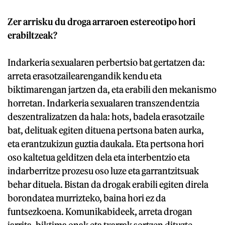
Zer arrisku du droga arraroen estereotipo hori
erabiltzeak?
Indarkeria sexualaren perbertsio bat gertatzen da:
arreta erasotzailearengandik kendu eta
biktimarengan jartzen da, eta erabili den mekanismo
horretan. Indarkeria sexualaren transzendentzia
deszentralizatzen da hala: hots, badela erasotzaile
bat, delituak egiten dituena pertsona baten aurka,
eta erantzukizun guztia daukala. Eta pertsona hori
oso kaltetua gelditzen dela eta interbentzio eta
indarberritze prozesu oso luze eta garrantzitsuak
behar dituela. Bistan da drogak erabili egiten direla
borondatea murrizteko, baina hori ez da
funtsezkoena. Komunikabideek, arreta drogan