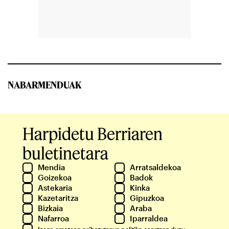
NABARMENDUAK
Harpidetu Berriaren
buletinetara
Mendia
Arratsaldekoa
Goizekoa
Badok
Astekaria
Kinka
Kazetaritza
Gipuzkoa
Bizkaia
Araba
Nafarroa
Iparraldea
Izena ematean
pribatutasun politika
onartzen duzu.