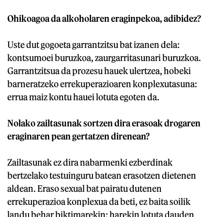
Ohikoagoa da alkoholaren eraginpekoa, adibidez?
Uste dut gogoeta garrantzitsu bat izanen dela:
kontsumoei buruzkoa, zaurgarritasunari buruzkoa.
Garrantzitsua da prozesu hauek ulertzea, hobeki
barneratzeko errekuperazioaren konplexutasuna:
errua maiz kontu hauei lotuta egoten da.
Nolako zailtasunak sortzen dira erasoak drogaren
eraginaren pean gertatzen direnean?
Zailtasunak ez dira nabarmenki ezberdinak
bertzelako testuinguru batean erasotzen dietenen
aldean. Eraso sexual bat pairatu dutenen
errekuperazioa konplexua da beti, ez baita soilik
landu behar biktimarekin: harekin lotuta dauden