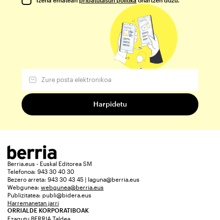
Berria.eus - Euskal Editorea SM
Telefonoa: 943 30 40 30
Bezero arreta: 943 30 43 45 | laguna@berria.eus
Webgunea:
webgunea@berria.eus
Publizitatea:
publi@bidera.eus
Harremanetan jarri
ORRIALDE KORPORATIBOAK
Ezagutu BERRIA Taldea