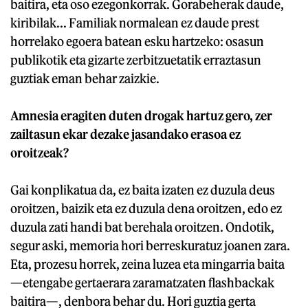
baitira, eta oso ezegonkorrak. Gorabeherak daude,
kiribilak... Familiak normalean ez daude prest
horrelako egoera batean esku hartzeko: osasun
publikotik eta gizarte zerbitzuetatik erraztasun
guztiak eman behar zaizkie.
Amnesia eragiten duten drogak hartuz gero, zer
zailtasun ekar dezake jasandako erasoa ez
oroitzeak?
Gai konplikatua da, ez baita izaten ez duzula deus
oroitzen, baizik eta ez duzula dena oroitzen, edo ez
duzula zati handi bat berehala oroitzen. Ondotik,
segur aski, memoria hori berreskuratuz joanen zara.
Eta, prozesu horrek, zeina luzea eta mingarria baita
—etengabe gertaerara zaramatzaten flashbackak
baitira—, denbora behar du. Hori guztia gerta