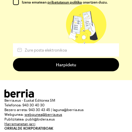
Izena ematean
pribatutasun politika
onartzen duzu.
Berria.eus - Euskal Editorea SM
Telefonoa: 943 30 40 30
Bezero arreta: 943 30 43 45 | laguna@berria.eus
Webgunea:
webgunea@berria.eus
Publizitatea:
publi@bidera.eus
Harremanetan jarri
ORRIALDE KORPORATIBOAK