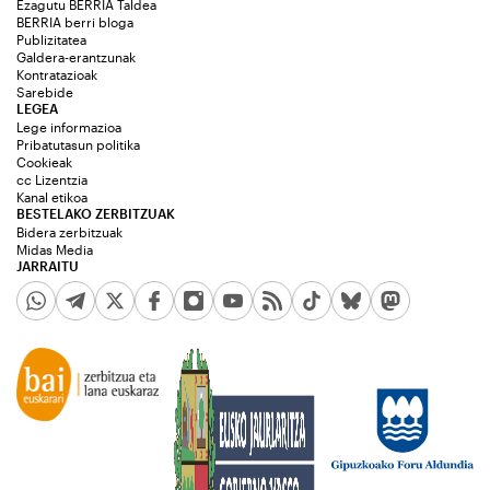
Ezagutu BERRIA Taldea
BERRIA berri bloga
Publizitatea
Galdera-erantzunak
Kontratazioak
Sarebide
LEGEA
Lege informazioa
Pribatutasun politika
Cookieak
cc Lizentzia
Kanal etikoa
BESTELAKO ZERBITZUAK
Bidera zerbitzuak
Midas Media
JARRAITU