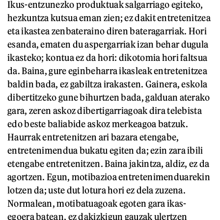
Ikus-entzunezko produktuak salgarriago egiteko,
hezkuntza kutsua eman zien; ez dakit entretenitzea
eta ikastea zenbateraino diren bateragarriak. Hori
esanda, ematen du aspergarriak izan behar dugula
ikasteko; kontua ez da hori: dikotomia hori faltsua
da. Baina, gure eginbeharra ikasleak entretenitzea
baldin bada, ez gabiltza irakasten. Gainera, eskola
dibertitzeko gune bihurtzen bada, galduan aterako
gara, zeren askoz dibertigarriagoak dira telebista
edo beste baliabide askoz merkeagoa batzuk.
Haurrak entretenitzen ari bazara etengabe,
entretenimendua bukatu egiten da; ezin zara ibili
etengabe entretenitzen. Baina jakintza, aldiz, ez da
agortzen. Egun, motibazioa entretenimenduarekin
lotzen da; uste dut lotura hori ez dela zuzena.
Normalean, motibatuagoak egoten gara ikas-
egoera batean, ez dakizkigun gauzak ulertzen