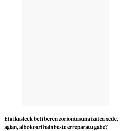
Eta ikasleek beti beren zoriontasuna izatea xede,
agian, albokoari hainbeste erreparatu gabe?