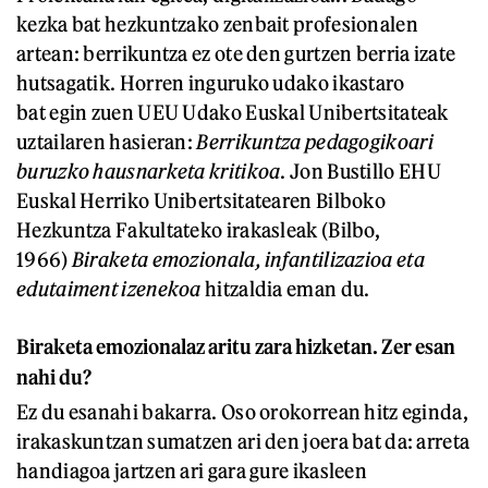
kezka bat hezkuntzako zenbait profesionalen
artean: berrikuntza ez ote den gurtzen berria izate
hutsagatik. Horren inguruko udako ikastaro
bat egin zuen UEU Udako Euskal Unibertsitateak
uztailaren hasieran:
Berrikuntza pedagogikoari
buruzko hausnarketa kritikoa
. Jon Bustillo EHU
Euskal Herriko Unibertsitatearen Bilboko
Hezkuntza Fakultateko irakasleak (Bilbo,
1966)
Biraketa emozionala, infantilizazioa eta
edutaiment izenekoa
hitzaldia eman du.
Biraketa emozionalaz aritu zara hizketan. Zer esan
nahi du?
Ez du esanahi bakarra. Oso orokorrean hitz eginda,
irakaskuntzan sumatzen ari den joera bat da: arreta
handiagoa jartzen ari gara gure ikasleen