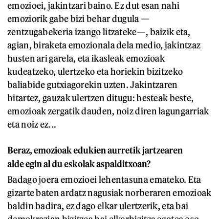
emozioei, jakintzari baino. Ez dut esan nahi
emoziorik gabe bizi behar dugula —
zentzugabekeria izango litzateke—, baizik eta,
agian, biraketa emozionala dela medio, jakintzaz
husten ari garela, eta ikasleak emozioak
kudeatzeko, ulertzeko eta horiekin bizitzeko
baliabide gutxiagorekin uzten. Jakintzaren
bitartez, gauzak ulertzen ditugu: besteak beste,
emozioak zergatik dauden, noiz diren lagungarriak
eta noiz ez...
Beraz, emozioak edukien aurretik jartzearen
alde egin al du eskolak aspalditxoan?
Badago joera emozioei lehentasuna emateko. Eta
gizarte baten ardatz nagusiak norberaren emozioak
baldin badira, ez dago elkar ulertzerik, eta bai