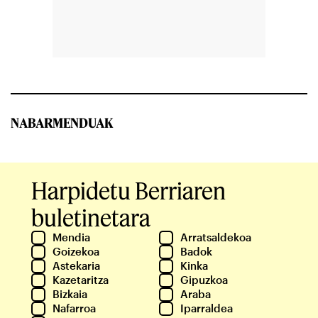
NABARMENDUAK
Harpidetu Berriaren
buletinetara
Mendia
Arratsaldekoa
Goizekoa
Badok
Astekaria
Kinka
Kazetaritza
Gipuzkoa
Bizkaia
Araba
Nafarroa
Iparraldea