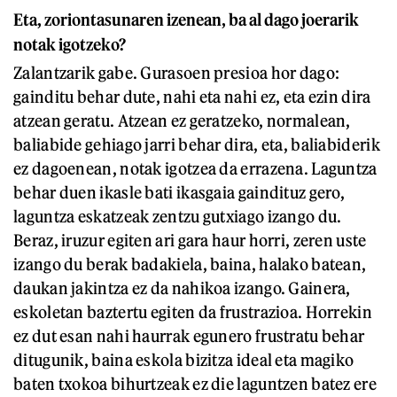
Eta, zoriontasunaren izenean, ba al dago joerarik
notak igotzeko?
Zalantzarik gabe. Gurasoen presioa hor dago:
gainditu behar dute, nahi eta nahi ez, eta ezin dira
atzean geratu. Atzean ez geratzeko, normalean,
baliabide gehiago jarri behar dira, eta, baliabiderik
ez dagoenean, notak igotzea da errazena. Laguntza
behar duen ikasle bati ikasgaia gaindituz gero,
laguntza eskatzeak zentzu gutxiago izango du.
Beraz, iruzur egiten ari gara haur horri, zeren uste
izango du berak badakiela, baina, halako batean,
daukan jakintza ez da nahikoa izango. Gainera,
eskoletan baztertu egiten da frustrazioa. Horrekin
ez dut esan nahi haurrak egunero frustratu behar
ditugunik, baina eskola bizitza ideal eta magiko
baten txokoa bihurtzeak ez die laguntzen batez ere