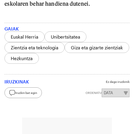
eskolaren behar handiena dutenei.
GAIAK
Euskal Herria
Unibertsitatea
Zientzia eta teknologia
Giza eta gizarte zientziak
Hezkuntza
IRUZKINAK
Ez dago iruzkinik
Iruzkin bat egin
ORDENATU