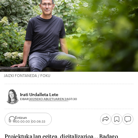
JAIZKI FONTANEDA / FOKU
Irati Urdalleta Lete
2025EKO ABUZTUAREN 2A
EIBAR
07:30
Entzun
00:00:00
00:06:33
Proiektuka lan egitea, digitalizazioa... Badago