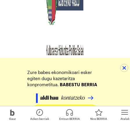
Zure babes ekonomikoari esker
egiten dugu kazetaritza
konprometitua.
BABESTU
BERRIA
Egin zure ekarpena
Gaur
Azken berriak
Entzun BERRIA
Nire BERRIA
Atalak