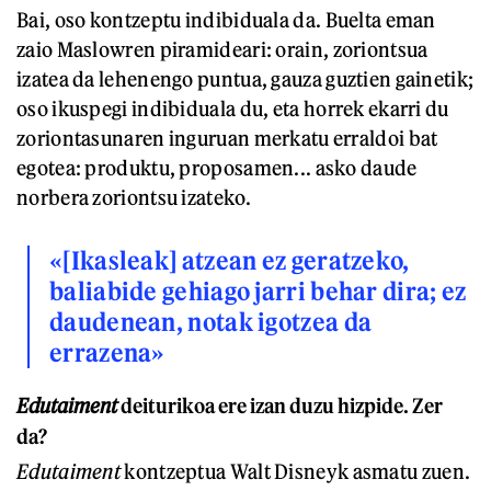
Bai, oso kontzeptu indibiduala da. Buelta eman
zaio Maslowren piramideari: orain, zoriontsua
izatea da lehenengo puntua, gauza guztien gainetik;
oso ikuspegi indibiduala du, eta horrek ekarri du
zoriontasunaren inguruan merkatu erraldoi bat
egotea: produktu, proposamen... asko daude
norbera zoriontsu izateko.
«[Ikasleak] atzean ez geratzeko,
baliabide gehiago jarri behar dira; ez
daudenean, notak igotzea da
errazena»
Edutaiment
deiturikoa ere izan duzu hizpide. Zer
da?
Edutaiment
kontzeptua Walt Disneyk asmatu zuen.