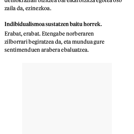
demokrazian bizitzea bai elkarbizitza egotea oso
zaila da, ezinezkoa.
Indibidualismoa sustatzen baitu horrek.
Erabat, erabat. Etengabe norberaren
zilborrari begiratzea da, eta mundua gure
sentimenduen arabera ebaluatzea.