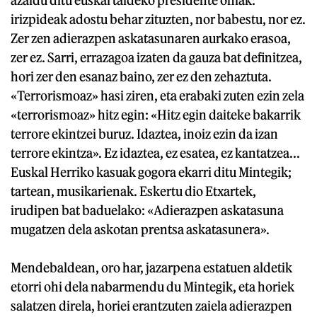
irizpideak adostu behar zituzten, nor babestu, nor ez.
Zer zen adierazpen askatasunaren aurkako erasoa,
zer ez. Sarri, errazagoa izaten da gauza bat definitzea,
hori zer den esanaz baino, zer ez den zehaztuta.
«Terrorismoaz» hasi ziren, eta erabaki zuten ezin zela
«terrorismoaz» hitz egin: «Hitz egin daiteke bakarrik
terrore ekintzei buruz. Idaztea, inoiz ezin da izan
terrore ekintza». Ez idaztea, ez esatea, ez kantatzea...
Euskal Herriko kasuak gogora ekarri ditu Mintegik;
tartean, musikarienak. Eskertu dio Etxartek,
irudipen bat baduelako: «Adierazpen askatasuna
mugatzen dela askotan prentsa askatasunera».
Mendebaldean, oro har, jazarpena estatuen aldetik
etorri ohi dela nabarmendu du Mintegik, eta horiek
salatzen direla, horiei erantzuten zaiela adierazpen