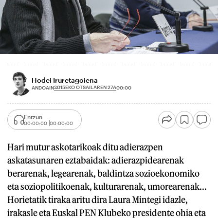
Hodei Iruretagoiena
2015EKO OTSAILAREN 27A
ANDOAIN
00:00
Entzun
00:00:00
00:00:00
Hari mutur askotarikoak ditu adierazpen
askatasunaren eztabaidak: adierazpidearenak
berarenak, legearenak, baldintza sozioekonomiko
eta soziopolitikoenak, kulturarenak, umorearenak...
Horietatik tiraka aritu dira Laura Mintegi idazle,
irakasle eta Euskal PEN Klubeko presidente ohia eta