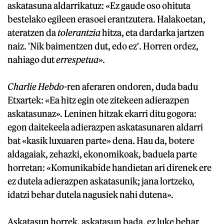
askatasuna aldarrikatuz: «Ez gaude oso ohituta
bestelako egileen erasoei erantzutera. Halakoetan,
ateratzen da
tolerantzia
hitza, eta dardarka jartzen
naiz. 'Nik baimentzen dut, edo ez'. Horren ordez,
nahiago dut
errespetua
».
Charlie Hebdo-
ren aferaren ondoren, duda badu
Etxartek: «Ea hitz egin ote zitekeen adierazpen
askatasunaz». Leninen hitzak ekarri ditu gogora:
egon daitekeela adierazpen askatasunaren aldarri
bat «kasik luxuaren parte» dena. Hau da, botere
aldagaiak, zehazki, ekonomikoak, baduela parte
horretan: «Komunikabide handietan ari direnek ere
ez dutela adierazpen askatasunik; jana lortzeko,
idatzi behar dutela nagusiek nahi dutena».
Askatasun horrek, askatasun bada, ez luke behar