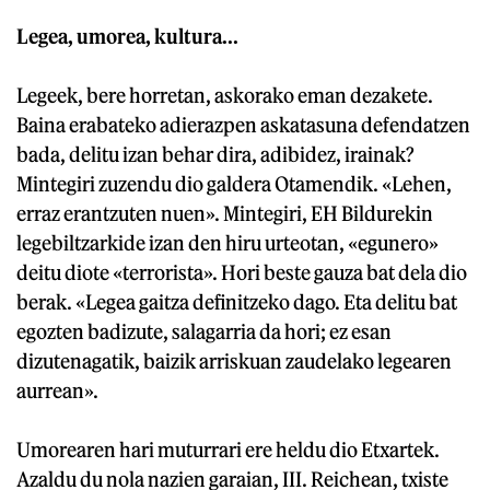
Legea, umorea, kultura...
Legeek, bere horretan, askorako eman dezakete.
Baina erabateko adierazpen askatasuna defendatzen
bada, delitu izan behar dira, adibidez, irainak?
Mintegiri zuzendu dio galdera Otamendik. «Lehen,
erraz erantzuten nuen». Mintegiri, EH Bildurekin
legebiltzarkide izan den hiru urteotan, «egunero»
deitu diote «terrorista». Hori beste gauza bat dela dio
berak. «Legea gaitza definitzeko dago. Eta delitu bat
egozten badizute, salagarria da hori; ez esan
dizutenagatik, baizik arriskuan zaudelako legearen
aurrean».
Umorearen hari muturrari ere heldu dio Etxartek.
Azaldu du nola nazien garaian, III. Reichean, txiste