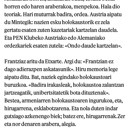
horren edo haren araberakoa, menpekoa. Hala dio
teoriak. Hari muturrak badira, ordea. Austria aipatu
du Mintegik: nazien esku holokaustorik ez zela
gertatu esaten zuten kazetariak kartzelan daudela.
Eta PEN Klubeko Austriako edo Alemaniako
ordezkariek esaten zutela: «Ondo daude kartzelan».
Frantziaz aritu da Etxarte. Argi du: «Frantzian ez
dago adierazpen askatasunik». Hiru memoria lege
aipatu ditu. Bat, naziek egindako holokaustoari
buruzkoa. «Badira irakasleak, holokaustoa zalantzan
jartzeagatik, unibertsitatetik bota dituztenak».
Bestea, armeniarren holokaustoaren ingurukoa, eta,
hirugarrena, esklabotzarena. Eta nola duten indar
gutxiago azkenengo biek; batez ere, hirugarrenak.Zer
eta nor denaren arabera, alegia.