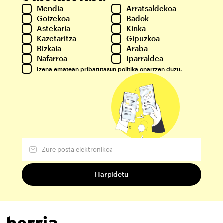
Mendia
Arratsaldekoa
Goizekoa
Badok
Astekaria
Kinka
Kazetaritza
Gipuzkoa
Bizkaia
Araba
Nafarroa
Iparraldea
Izena ematean
pribatutasun politika
onartzen duzu.