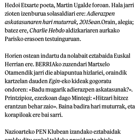
Hedoi Etxarte poeta, Martin Ugalde foroan. Hala jarri
zioten izenburua solasaldiari ere:
Adierazpen
askatasunaren hari muturrak, 2015ean
.Orain, alegia;
batez ere,
Charlie Hebdo
aldizkariaren aurkako
Parisko erasoen testuinguruan.
Horien ostean indartu da nolabait eztabaida Euskal
Herrian ere. BERRIAko zuzendari Martxelo
Otamendik jarri die abiapuntua hizlariei, oraindik
kartzelan dauden
Egin
-eko kideak gogoratu
ondoren: «Badu mugarik adierazpen askatasunak?».
Printzipioz, ezezkoan dago Mintegi: «Hitzari hitzez
erantzun behar zaio». Baina badira hari muturrak, eta
korapiloak ere bai sarri.
Nazioarteko PEN Klubean izandako eztabaidak
azaldu ditu euskal taldeko presidente ohiak: