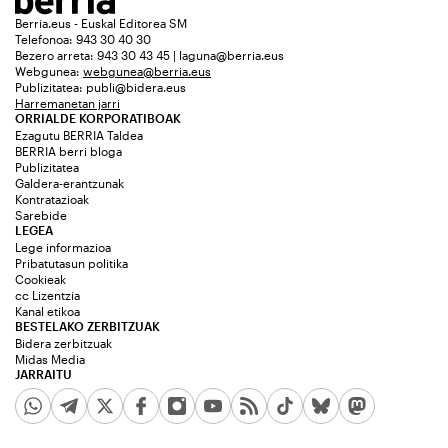
Berria.eus - Euskal Editorea SM
Telefonoa: 943 30 40 30
Bezero arreta: 943 30 43 45 | laguna@berria.eus
Webgunea:
webgunea@berria.eus
Publizitatea:
publi@bidera.eus
Harremanetan jarri
ORRIALDE KORPORATIBOAK
Ezagutu BERRIA Taldea
BERRIA berri bloga
Publizitatea
Galdera-erantzunak
Kontratazioak
Sarebide
LEGEA
Lege informazioa
Pribatutasun politika
Cookieak
cc Lizentzia
Kanal etikoa
BESTELAKO ZERBITZUAK
Bidera zerbitzuak
Midas Media
JARRAITU