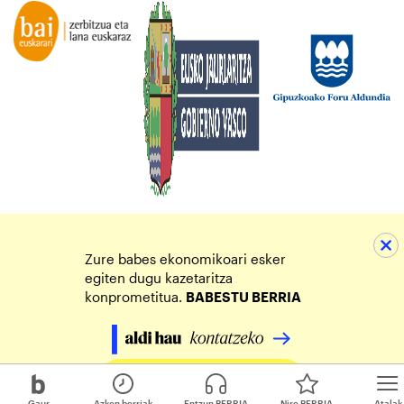
Zure babes ekonomikoari esker
egiten dugu kazetaritza
konprometitua.
BABESTU BERRIA
Egin zure ekarpena
Gaur
Azken berriak
Entzun BERRIA
Nire BERRIA
Atalak