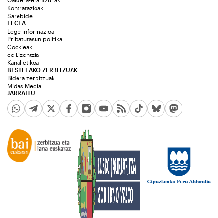
Galdera-erantzunak
Kontratazioak
Sarebide
LEGEA
Lege informazioa
Pribatutasun politika
Cookieak
cc Lizentzia
Kanal etikoa
BESTELAKO ZERBITZUAK
Bidera zerbitzuak
Midas Media
JARRAITU