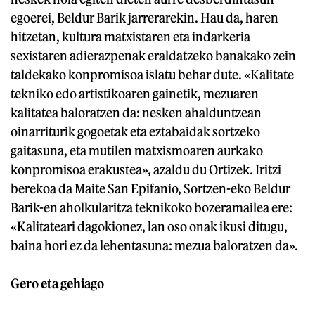
egoerei, Beldur Barik jarrerarekin. Hau da, haren
hitzetan, kultura matxistaren eta indarkeria
sexistaren adierazpenak eraldatzeko banakako zein
taldekako konpromisoa islatu behar dute. «Kalitate
tekniko edo artistikoaren gainetik, mezuaren
kalitatea baloratzen da: nesken ahalduntzean
oinarriturik gogoetak eta eztabaidak sortzeko
gaitasuna, eta mutilen matxismoaren aurkako
konpromisoa erakustea», azaldu du Ortizek. Iritzi
berekoa da Maite San Epifanio, Sortzen-eko Beldur
Barik-en aholkularitza teknikoko bozeramailea ere:
«Kalitateari dagokionez, lan oso onak ikusi ditugu,
baina hori ez da lehentasuna: mezua baloratzen da».
Gero eta gehiago