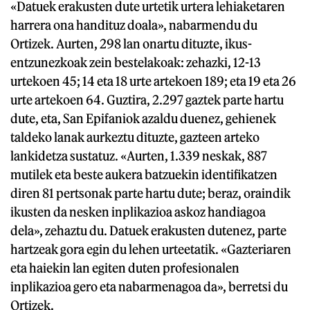
«Datuek erakusten dute urtetik urtera lehiaketaren
harrera ona handituz doala», nabarmendu du
Ortizek. Aurten, 298 lan onartu dituzte, ikus-
entzunezkoak zein bestelakoak: zehazki, 12-13
urtekoen 45; 14 eta 18 urte artekoen 189; eta 19 eta 26
urte artekoen 64. Guztira, 2.297 gaztek parte hartu
dute, eta, San Epifaniok azaldu duenez, gehienek
taldeko lanak aurkeztu dituzte, gazteen arteko
lankidetza sustatuz. «Aurten, 1.339 neskak, 887
mutilek eta beste aukera batzuekin identifikatzen
diren 81 pertsonak parte hartu dute; beraz, oraindik
ikusten da nesken inplikazioa askoz handiagoa
dela», zehaztu du. Datuek erakusten dutenez, parte
hartzeak gora egin du lehen urteetatik. «Gazteriaren
eta haiekin lan egiten duten profesionalen
inplikazioa gero eta nabarmenagoa da», berretsi du
Ortizek.