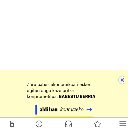
Zure babes ekonomikoari esker
egiten dugu kazetaritza
konprometitua.
BABESTU BERRIA
Egin zure ekarpena