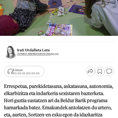
Irati Urdalleta Lete
2019KO ABENDUAREN 26A
00:00
Entzun
00:00:00
00:00:00
Errespetua, parekidetasuna, askatasuna, autonomia,
elkarbizitza eta indarkeria sexistaren bazterketa.
Hori guztia sustatzen ari da Beldur Barik programa
hamarkada batez. Emakundek antolatzen du urtero,
eta, aurten, Sortzen-en esku egon da idazkaritza