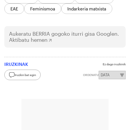
EAE
Feminismoa
Indarkeria matxista
Aukeratu
BERRIA
gogoko iturri gisa Googlen.
Aktibatu hemen
IRUZKINAK
Ez dago iruzkinik
Iruzkin bat egin
ORDENATU