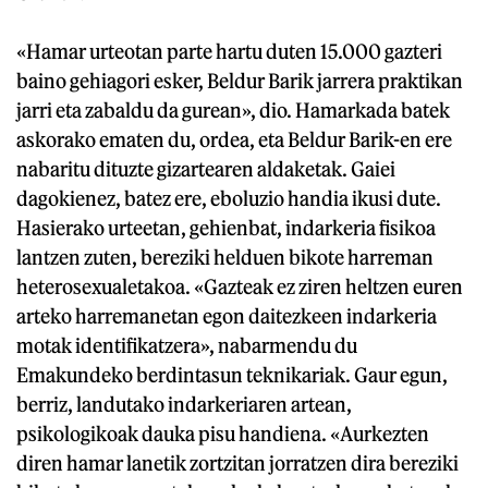
«Hamar urteotan parte hartu duten 15.000 gazteri
baino gehiagori esker, Beldur Barik jarrera praktikan
jarri eta zabaldu da gurean», dio. Hamarkada batek
askorako ematen du, ordea, eta Beldur Barik-en ere
nabaritu dituzte gizartearen aldaketak. Gaiei
dagokienez, batez ere, eboluzio handia ikusi dute.
Hasierako urteetan, gehienbat, indarkeria fisikoa
lantzen zuten, bereziki helduen bikote harreman
heterosexualetakoa. «Gazteak ez ziren heltzen euren
arteko harremanetan egon daitezkeen indarkeria
motak identifikatzera», nabarmendu du
Emakundeko berdintasun teknikariak. Gaur egun,
berriz, landutako indarkeriaren artean,
psikologikoak dauka pisu handiena. «Aurkezten
diren hamar lanetik zortzitan jorratzen dira bereziki