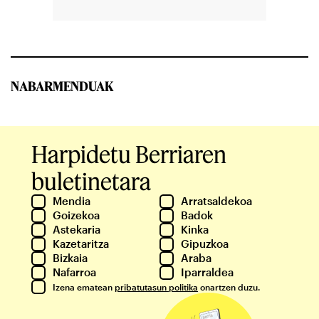
NABARMENDUAK
Harpidetu Berriaren
buletinetara
Mendia
Arratsaldekoa
Goizekoa
Badok
Astekaria
Kinka
Kazetaritza
Gipuzkoa
Bizkaia
Araba
Nafarroa
Iparraldea
Izena ematean
pribatutasun politika
onartzen duzu.