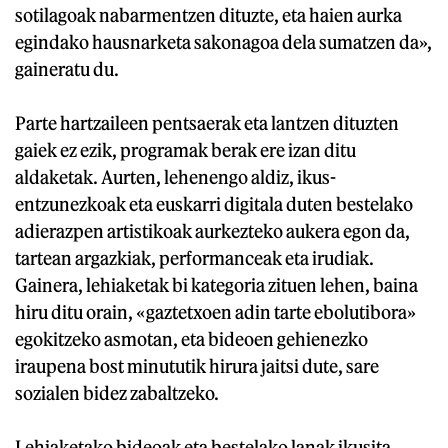
sotilagoak nabarmentzen dituzte, eta haien aurka
egindako hausnarketa sakonagoa dela sumatzen da»,
gaineratu du.
Parte hartzaileen pentsaerak eta lantzen dituzten
gaiek ez ezik, programak berak ere izan ditu
aldaketak. Aurten, lehenengo aldiz, ikus-
entzunezkoak eta euskarri digitala duten bestelako
adierazpen artistikoak aurkezteko aukera egon da,
tartean argazkiak, performanceak eta irudiak.
Gainera, lehiaketak bi kategoria zituen lehen, baina
hiru ditu orain, «gaztetxoen adin tarte ebolutibora»
egokitzeko asmotan, eta bideoen gehienezko
iraupena bost minututik hirura jaitsi dute, sare
sozialen bidez zabaltzeko.
Lehiaketako bideoak eta bestelako lanak ikusita,