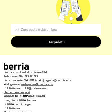
Berria.eus - Euskal Editorea SM
Telefonoa: 943 30 40 30
Bezero arreta: 943 30 43 45 | laguna@berria.eus
Webgunea:
webgunea@berria.eus
Publizitatea:
publi@bidera.eus
Harremanetan jarri
ORRIALDE KORPORATIBOAK
Ezagutu BERRIA Taldea
BERRIA berri bloga
Publizitatea