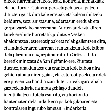
bikote harremanetako zeloak, kontrola, mehatxuak
eta beldurra». Gainera, gero eta gehiago aipatzen
dituzten gaiak dira kale erasoak eta kalean ibiltzeko
beldurra, sexu aniztasuna, edertasun ereduak eta
gorputzarekiko harremana. Aurten aurkeztu diren
lanek ere bide horretatik jo dute. «Nesken
ahalduntzea , estereotipoak eta rolak gailentzen dira,
eta indarkeriaren aurrean erantzukizuna kolektiboa
dela plazaratu da», azpimarratu du Ortizek. Ildo
beretik mintzatu da San Epifanio ere. Ziurtatu
duenez, ahalduntzea eta erantzun kolektiboa dira
gehien aipatu diren gaiak, eta estereotipoek eta rolek
ere presentzia handia izan dute. Urteak igaro ahala
gazteek indarkeria mota gehiago daudela
identifikatzen dutela esan du, eta hori ondo
hautematen dela indarkeria psikologikoaren eta
kontrolaren inguruko lanetan. «Indarkeria