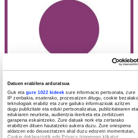
Datuen erabilera arduratsua
Guk eta
gure 1022 kideek
sure informacio pertsonala, zure
IP zenbakia, esaterako, prozesatzen ditugu, cookie bezalak
teknologiak erabiliz eta zure gailuko informazioak azitzen
dugu publizitate eta eduki pertsonalizatua, publizitatearen eta
edukiaren neurketa, audientzia-ikerketa eta zerbitzuen
garapena eskaintzeko. Zure datuak nork eta zertarako
erabiltzen dituen hautatzeko aukera duzu. Zure onespena
aldatzen edo deuseztatzen ahal duzu edozein momentutan,
Cookie deklaraziotik edo Privacy triggerean klikatuz.