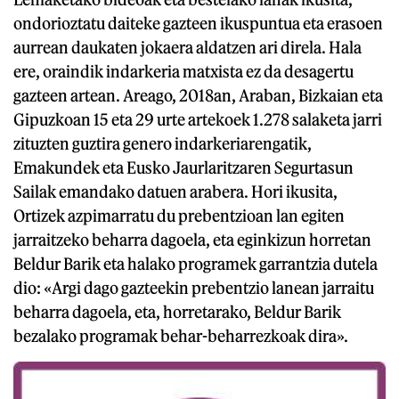
ondorioztatu daiteke gazteen ikuspuntua eta erasoen
aurrean daukaten jokaera aldatzen ari direla. Hala
ere, oraindik indarkeria matxista ez da desagertu
gazteen artean. Areago, 2018an, Araban, Bizkaian eta
Gipuzkoan 15 eta 29 urte artekoek 1.278 salaketa jarri
zituzten guztira genero indarkeriarengatik,
Emakundek eta Eusko Jaurlaritzaren Segurtasun
Sailak emandako datuen arabera. Hori ikusita,
Ortizek azpimarratu du prebentzioan lan egiten
jarraitzeko beharra dagoela, eta eginkizun horretan
Beldur Barik eta halako programek garrantzia dutela
dio: «Argi dago gazteekin prebentzio lanean jarraitu
beharra dagoela, eta, horretarako, Beldur Barik
bezalako programak behar-beharrezkoak dira».