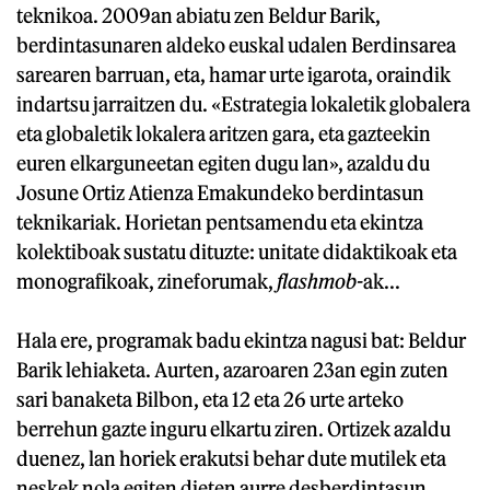
teknikoa. 2009an abiatu zen Beldur Barik,
berdintasunaren aldeko euskal udalen Berdinsarea
sarearen barruan, eta, hamar urte igarota, oraindik
indartsu jarraitzen du. «Estrategia lokaletik globalera
eta globaletik lokalera aritzen gara, eta gazteekin
euren elkarguneetan egiten dugu lan», azaldu du
Josune Ortiz Atienza Emakundeko berdintasun
teknikariak. Horietan pentsamendu eta ekintza
kolektiboak sustatu dituzte: unitate didaktikoak eta
monografikoak, zineforumak,
flashmob-
ak...
Hala ere, programak badu ekintza nagusi bat: Beldur
Barik lehiaketa. Aurten, azaroaren 23an egin zuten
sari banaketa Bilbon, eta 12 eta 26 urte arteko
berrehun gazte inguru elkartu ziren. Ortizek azaldu
duenez, lan horiek erakutsi behar dute mutilek eta
neskek nola egiten dieten aurre desberdintasun