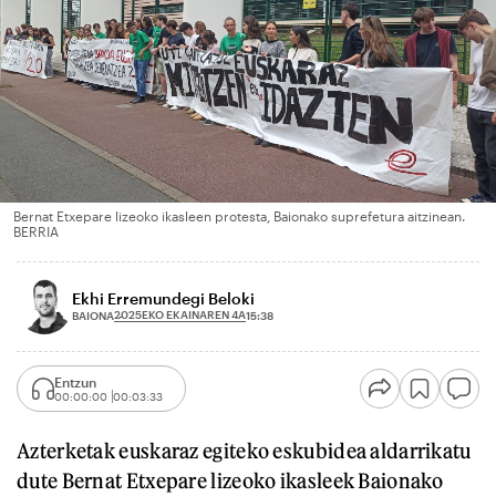
Bernat Etxepare lizeoko ikasleen protesta, Baionako suprefetura aitzinean.
BERRIA
Ekhi Erremundegi Beloki
2025EKO EKAINAREN 4A
BAIONA
15:38
Entzun
00:00:00
00:03:33
Azterketak euskaraz egiteko eskubidea aldarrikatu
dute Bernat Etxepare lizeoko ikasleek Baionako