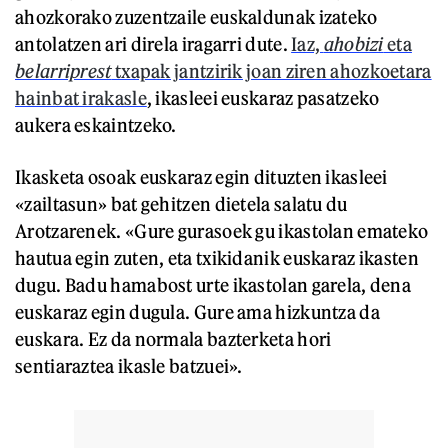
ahozkorako zuzentzaile euskaldunak izateko
antolatzen ari direla iragarri dute.
Iaz,
ahobizi
eta
belarriprest
txapak jantzirik joan ziren ahozkoetara
hainbat irakasle
, ikasleei euskaraz pasatzeko
aukera eskaintzeko.
Ikasketa osoak euskaraz egin dituzten ikasleei
«zailtasun» bat gehitzen dietela salatu du
Arotzarenek. «Gure gurasoek gu ikastolan emateko
hautua egin zuten, eta txikidanik euskaraz ikasten
dugu. Badu hamabost urte ikastolan garela, dena
euskaraz egin dugula. Gure ama hizkuntza da
euskara. Ez da normala bazterketa hori
sentiaraztea ikasle batzuei».