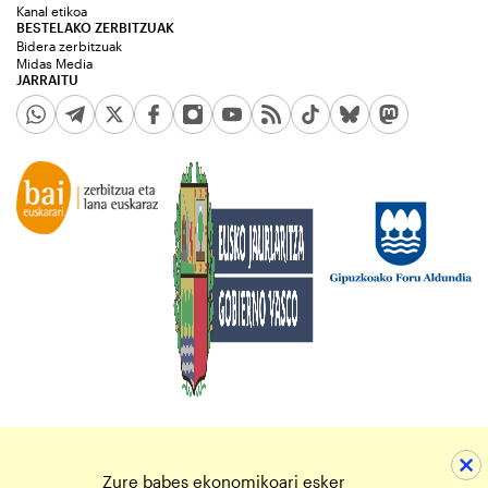
Kanal etikoa
BESTELAKO ZERBITZUAK
Bidera zerbitzuak
Midas Media
JARRAITU
Zure babes ekonomikoari esker