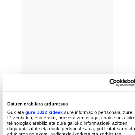
Datuen erabilera arduratsua
Guk eta
gure 1022 kideek
sure informacio pertsonala, zure
IP zenbakia, esaterako, prozesatzen ditugu, cookie bezalak
teknologiak erabiliz eta zure gailuko informazioak azitzen
dugu publizitate eta eduki pertsonalizatua, publizitatearen eta
edukiaren neurketa, audientzia-ikerketa eta zerbitzuen