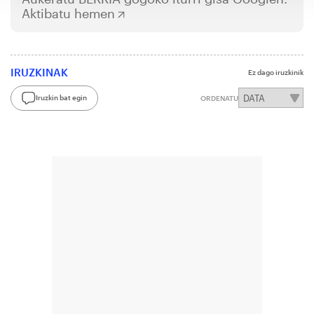
Aktibatu hemen
IRUZKINAK
Ez dago iruzkinik
Iruzkin bat egin
ORDENATU