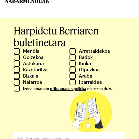
NABARMENDUAK
Harpidetu Berriaren
buletinetara
Mendia
Arratsaldekoa
Goizekoa
Badok
Astekaria
Kinka
Kazetaritza
Gipuzkoa
Bizkaia
Araba
Nafarroa
Iparraldea
Izena ematean
pribatutasun politika
onartzen duzu.