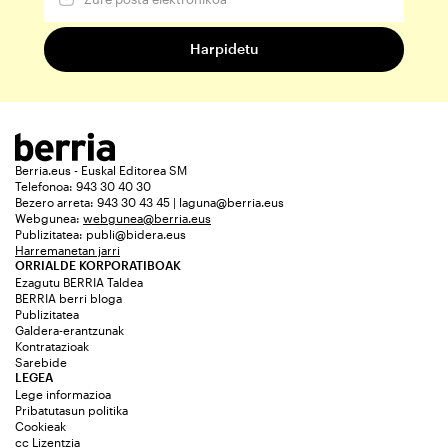
Berria.eus - Euskal Editorea SM
Telefonoa: 943 30 40 30
Bezero arreta: 943 30 43 45 | laguna@berria.eus
Webgunea:
webgunea@berria.eus
Publizitatea:
publi@bidera.eus
Harremanetan jarri
ORRIALDE KORPORATIBOAK
Ezagutu BERRIA Taldea
BERRIA berri bloga
Publizitatea
Galdera-erantzunak
Kontratazioak
Sarebide
LEGEA
Lege informazioa
Pribatutasun politika
Cookieak
cc Lizentzia