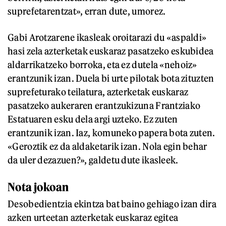
suprefetarentzat», erran dute, umorez.
Gabi Arotzarene ikasleak oroitarazi du «aspaldi»
hasi zela azterketak euskaraz pasatzeko eskubidea
aldarrikatzeko borroka, eta ez dutela «nehoiz»
erantzunik izan. Duela bi urte pilotak bota zituzten
suprefeturako teilatura, azterketak euskaraz
pasatzeko aukeraren erantzukizuna Frantziako
Estatuaren esku dela argi uzteko. Ez zuten
erantzunik izan. Iaz, komuneko papera bota zuten.
«Geroztik ez da aldaketarik izan. Nola egin behar
da uler dezazuen?», galdetu dute ikasleek.
Nota jokoan
Desobedientzia ekintza bat baino gehiago izan dira
azken urteetan azterketak euskaraz egitea