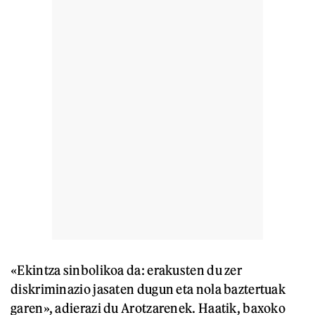
«Ekintza sinbolikoa da: erakusten du zer
diskriminazio jasaten dugun eta nola baztertuak
garen», adierazi du Arotzarenek. Haatik, baxoko