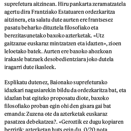
suprefetura aitzinean. Hiru pankarta zeramatzatela
agertu dira Frantziako Estatuaren ordezkaritza
aitzinera, eta salatu dute aurten ere frantsesez
pasatu beharko dituztela filosofiako eta
berezitasunetako baxoko azterketak. «Utz
gaitzazue euskaraz mintzatzen eta idazten», zioen
leloetako batek. Aurten ere baxoko ahozkoan
irakasle batzuek desobedientziara joko dutela
iragarri dute ikasleek.
Esplikatu dutenez, Baionako suprefeturako
idazkari nagusiarekin bildu da ordezkaritza bat, eta
idazlan bat egiteko proposatu diote, baxoko
filosofiako proban egin ohi den gisara gai bat
emanda: Zuzena ote da azterketak euskaraz
pasatzea debekatzea?. «Geroztik ez dugu kopiaren
berririk; azterketan huts egin du. 0/20 nota