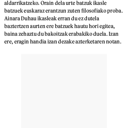
aldarrikatzeko. Orain dela urte batzuk ikasle
batzuek euskaraz erantzun zuten filosofiako proba.
Ainara Duhau ikasleak erran du ez dutela
baztertzen aurten ere batzuek hautu hori egitea,
baina zehaztu du bakoitzak erabakiko duela. Izan
ere, eragin handia izan dezake azterketaren notan.