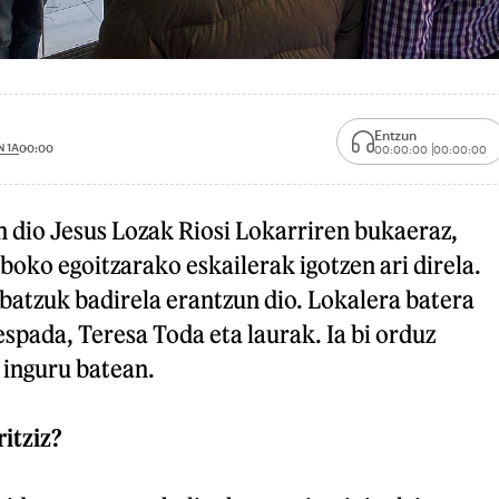
Entzun
 1A
00:00
00:00:00
00:00:00
n dio Jesus Lozak Riosi Lokarriren bukaeraz,
lboko egoitzarako eskailerak igotzen ari direla.
batzuk badirela erantzun dio. Lokalera batera
espada, Teresa Toda eta laurak. Ia bi orduz
 inguru batean.
ritziz?