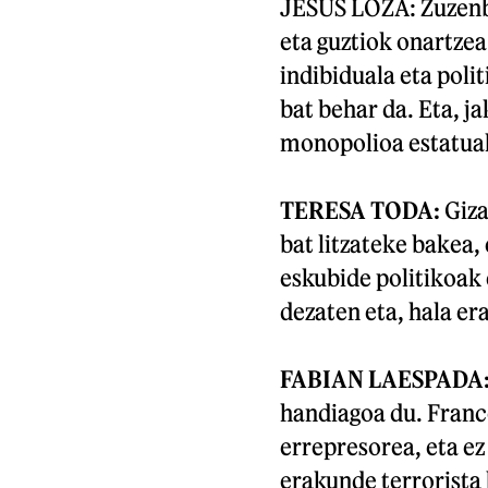
JESUS LOZA: Zuzenbi
eta guztiok onartze
indibiduala eta poli
bat behar da. Eta, j
monopolioa estatuak
TERESA TODA:
Giza
bat litzateke bakea,
eskubide politikoak 
dezaten eta, hala era
FABIAN LAESPADA
handiagoa du. Franc
errepresorea, eta ez
erakunde terrorista 