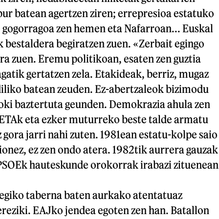
ur batean agertzen ziren; errepresioa estatuko
o gogorragoa zen hemen eta Nafarroan... Euskal
 bestaldera begiratzen zuen. «Zerbait egingo
ra zuen. Eremu politikoan, esaten zen guztia
gatik gertatzen zela. Etakideak, berriz, mugaz
diliko batean zeuden. Ez-abertzaleok bizimodu
koki baztertuta geunden. Demokrazia ahula zen
a ETAk eta ezker muturreko beste talde armatu
gora jarri nahi zuten. 1981ean estatu-kolpe saio
rionez, ez zen ondo atera. 1982tik aurrera gauzak
, PSOEk hauteskunde orokorrak irabazi zituenean
egiko taberna baten aurkako atentatuaz
ereziki. EAJko jendea egoten zen han. Batallon