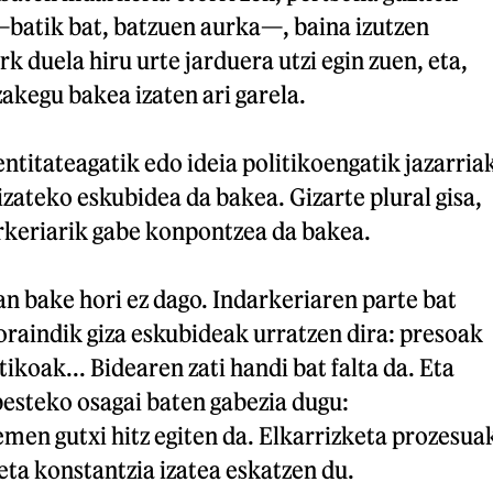
—batik bat, batzuen aurka—, baina izutzen
k duela hiru urte jarduera utzi egin zuen, eta,
akegu bakea izaten ari garela.
ntitateagatik edo ideia politikoengatik jazarria
zateko eskubidea da bakea. Gizarte plural gisa,
arkeriarik gabe konpontzea da bakea.
n bake hori ez dago. Indarkeriaren parte bat
oraindik giza eskubideak urratzen dira: presoak
ikoak... Bidearen zati handi bat falta da. Eta
besteko osagai baten gabezia dugu:
men gutxi hitz egiten da. Elkarrizketa prozesua
eta konstantzia izatea eskatzen du.