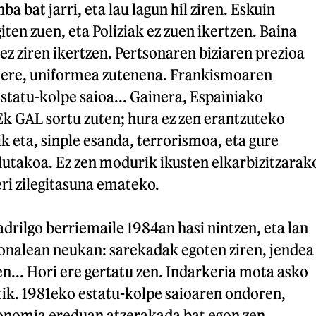
 bat jarri, eta lau lagun hil ziren. Eskuin
iten zuen, eta Poliziak ez zuen ikertzen. Baina
ez ziren ikertzen. Pertsonaren biziaren prezioa
ez ere, uniformea zutenena. Frankismoaren
tatu-kolpe saioa... Gainera, Espainiako
 GAL sortu zuten; hura ez zen erantzuteko
ik eta, sinple esanda, terrorismoa, eta gure
dutakoa. Ez zen modurik ikusten elkarbizitzarak
eri zilegitasuna emateko.
drilgo berriemaile 1984an hasi nintzen, eta lan
ionalean neukan: sarekadak egoten ziren, jendea
en... Hori ere gertatu zen. Indarkeria mota asko
tik. 1981eko estatu-kolpe saioaren ondoren,
tonomia ereduan atzerakada bat egon zen.