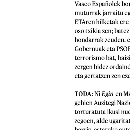
Vasco Españolek bonba
muturrak jarraitu eg
ETAren hilketak ere 
oso txikia zen; bat
hondarrak zeuden, es
Gobernuak eta PSOEk
terrorismo bat, baiz
zergen bidez ordain
eta gertatzen zen ez
TODA:
Ni
Egin
-en Ma
gehien Auzitegi Naz
torturatuta ikusi nu
zegoen, alde ugarita
berriz, estatuko au