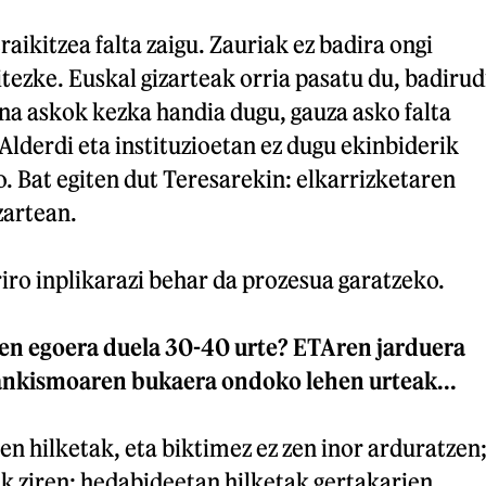
raikitzea falta zaigu. Zauriak ez badira ongi
itezke. Euskal gizarteak orria pasatu du, badirud
na askok kezka handia dugu, gauza asko falta
 Alderdi eta instituzioetan ez dugu ekinbiderik
o. Bat egiten dut Teresarekin: elkarrizketaren
zartean.
iro inplikarazi behar da prozesua garatzeko.
en egoera duela 30-40 urte? ETAren jarduera
ankismoaren bukaera ondoko lehen urteak...
en hilketak, eta biktimez ez zen inor arduratzen
k ziren; hedabideetan hilketak gertakarien