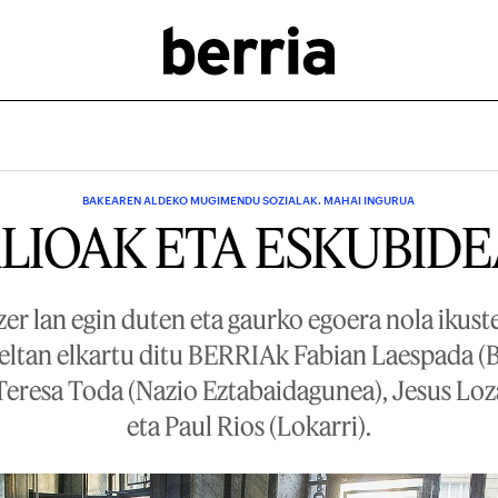
BAKEAREN ALDEKO MUGIMENDU SOZIALAK. MAHAI INGURUA
LIOAK ETA ESKUBID
 zer lan egin duten eta gaurko egoera nola ikust
eltan elkartu ditu BERRIAk Fabian Laespada (
eresa Toda (Nazio Eztabaidagunea), Jesus Loz
eta Paul Rios (Lokarri).