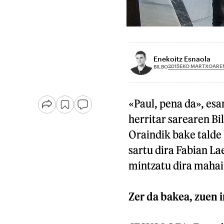
Enekoitz Esnaola
2015EKO MARTXOAREN
BILBO
«Paul, pena da», esa
herritar sarearen Bi
Oraindik bake talde 
sartu dira Fabian La
mintzatu dira mahai
Zer da bakea, zuen i