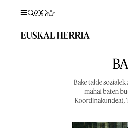
EUSKAL HERRIA
BA
Bake talde sozialek
mahai baten bu
Koordinakundea), T