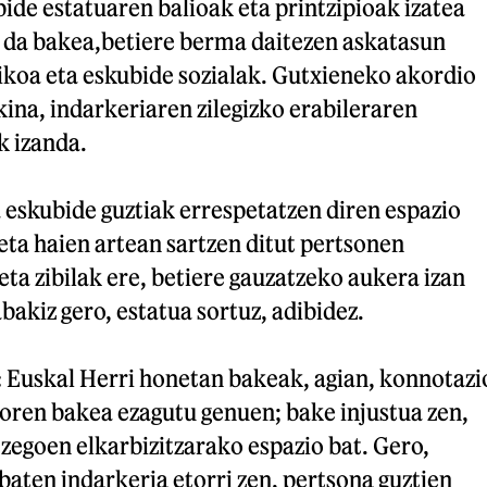
de estatuaren balioak eta printzipioak izatea
a da bakea,betiere berma daitezen askatasun
tikoa eta eskubide sozialak. Gutxieneko akordio
akina, indarkeriaren zilegizko erabileraren
 izanda.
 eskubide guztiak errespetatzen diren espazio
 eta haien artean sartzen ditut pertsonen
eta zibilak ere, betiere gauzatzeko aukera izan
bakiz gero, estatua sortuz, adibidez.
:
Euskal Herri honetan bakeak, agian, konnotazi
oren bakea ezagutu genuen; bake injustua zen,
 zegoen elkarbizitzarako espazio bat. Gero,
baten indarkeria etorri zen, pertsona guztien