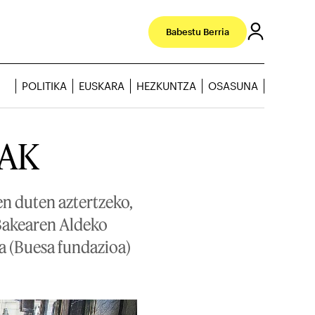
Babestu Berria
POLITIKA
EUSKARA
HEZKUNTZA
OSASUNA
EAK
en duten aztertzeko,
Bakearen Aldeko
a (Buesa fundazioa)