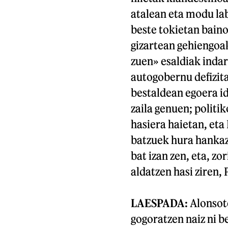
atalean eta modu lab
beste tokietan bain
gizartean gehiengoak
zuen» esaldiak indar
autogobernu defizita
bestaldean egoera i
zaila genuen; politi
hasiera haietan, et
batzuek hura hankaz 
bat izan zen, eta, zo
aldatzen hasi ziren
LAESPADA:
Alonsot
gogoratzen naiz ni b