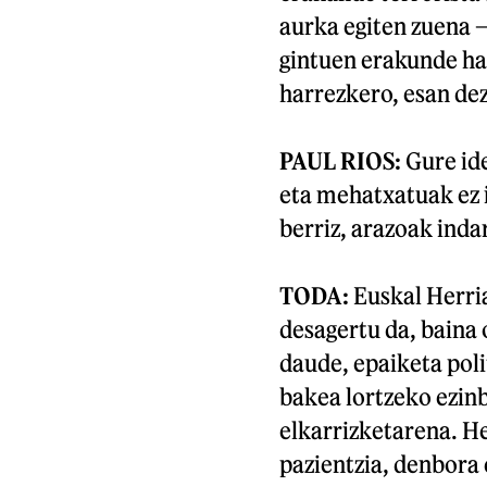
aurka egiten zuena 
gintuen erakunde har
harrezkero, esan dez
PAUL RIOS:
Gure ide
eta mehatxatuak ez i
berriz, arazoak ind
TODA:
Euskal Herria
desagertu da, baina 
daude, epaiketa polit
bakea lortzeko ezin
elkarrizketarena. He
pazientzia, denbora 