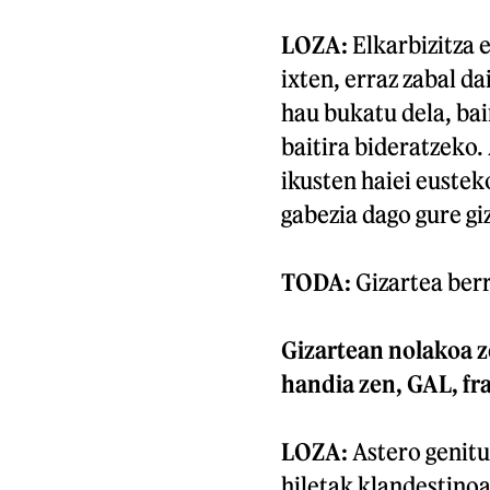
LOZA:
Elkarbizitza e
ixten, erraz zabal da
hau bukatu dela, bai
baitira bideratzeko.
ikusten haiei eustek
gabezia dago gure gi
TODA:
Gizartea berr
Gizartean nolakoa z
handia zen, GAL, fr
LOZA:
Astero genitu
hiletak klandestinoa