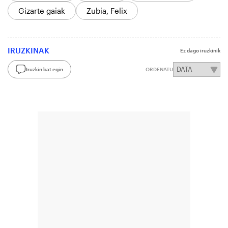
Gizarte gaiak
Zubia, Felix
IRUZKINAK
Ez dago iruzkinik
Iruzkin bat egin
ORDENATU