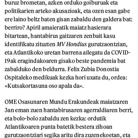
buruz brometan, azken orduko goiburuak eta
politikarien arteko akusazioak, eta ozen esan gabe
ere laino beltz baten gisan zabaldu den galdera bat:
berriro? Apiril amaieratik maiatz hasierara
bitartean, hantabirus gaitzaren zenbait kasu
identifikatu zituzten
MV Hondius
gurutzaontzian,
eta Atlantikoko uretan barrena ailegatu da COVID-
19ak eragindakoaren gisako beste pandemia bat
zabalduko den beldurra. Felix Zubia Donostia
Ospitaleko medikuak kezka hori uxatu du, ordea:
«Kutsakortasuna oso apala da».
OME Osasunaren Mundu Erakundeak maiatzaren
3an eman zuen hantabirusaren agerraldiaren berri,
eta bolo-bolo zabaldu zen kezka: ordutik
Atlantikoaren punta batetik bestera zihoan
gurutzaontziari segika aritu dira zuzenekoetan, eta