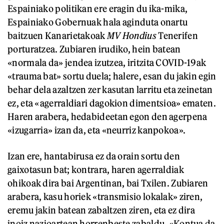
Espainiako politikan ere eragin du ika-mika,
Espainiako Gobernuak hala aginduta onartu
baitzuen Kanarietakoak
MV Hondius
Tenerifen
porturatzea. Zubiaren irudiko, hein batean
«normala da» jendea izutzea, iritzita COVID-19ak
«trauma bat» sortu duela; halere, esan du jakin egin
behar dela azaltzen zer kasutan larritu eta zeinetan
ez, eta «agerraldiari dagokion dimentsioa» ematen.
Haren arabera, hedabideetan egon den agerpena
«izugarria» izan da, eta «neurriz kanpokoa».
Izan ere, hantabirusa ez da orain sortu den
gaixotasun bat; kontrara, haren agerraldiak
ohikoak dira bai Argentinan, bai Txilen. Zubiaren
arabera, kasu horiek «transmisio lokalak» ziren,
eremu jakin batean zabaltzen ziren, eta ez dira
inoiz nazioartean horrenbeste zabaldu. «Kontua da