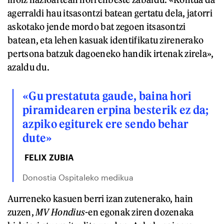
agerraldi hau itsasontzi batean gertatu dela, jatorri
askotako jende mordo bat zegoen itsasontzi
batean, eta lehen kasuak identifikatu zirenerako
pertsona batzuk dagoeneko handik irtenak zirela»,
azaldu du.
«Gu prestatuta gaude, baina hori
piramidearen erpina besterik ez da;
azpiko egiturek ere sendo behar
dute»
FELIX ZUBIA
Donostia Ospitaleko medikua
Aurreneko kasuen berri izan zutenerako, hain
zuzen,
MV Hondius
-en egonak ziren dozenaka