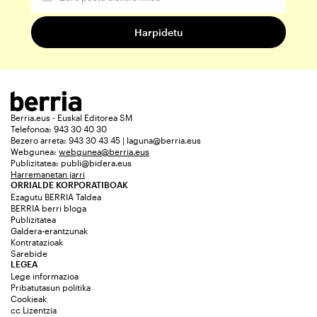
Berria.eus - Euskal Editorea SM
Telefonoa: 943 30 40 30
Bezero arreta: 943 30 43 45 | laguna@berria.eus
Webgunea:
webgunea@berria.eus
Publizitatea:
publi@bidera.eus
Harremanetan jarri
ORRIALDE KORPORATIBOAK
Ezagutu BERRIA Taldea
BERRIA berri bloga
Publizitatea
Galdera-erantzunak
Kontratazioak
Sarebide
LEGEA
Lege informazioa
Pribatutasun politika
Cookieak
cc Lizentzia