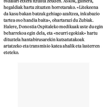
bidaiari etxera itzulita zeuden. Askok, gainera,
hegaldiak hartu zituzten horretarako. «Litekeena
da kasu bakan batzuk gehiago azaltzea, inkubazio
tartea oso handia baita», ohartarazi du Zubiak.
Halere, Donostia Ospitaleko medikuak uste du egin
beharrekoa egin dela, eta «neurri egokiak» hartu
dituztela hantabirusarekin kutsatutakoak
artatzeko eta transmisio katea ahalik eta lasterren
eteteko.