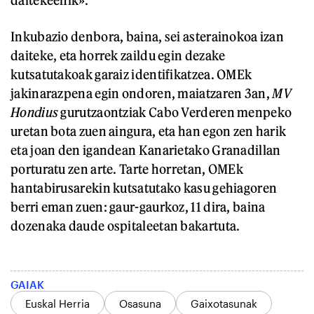
daitekeenik».
Inkubazio denbora, baina, sei asterainokoa izan
daiteke, eta horrek zaildu egin dezake
kutsatutakoak garaiz identifikatzea. OMEk
jakinarazpena egin ondoren, maiatzaren 3an,
MV
Hondius
gurutzaontziak Cabo Verderen menpeko
uretan bota zuen aingura, eta han egon zen harik
eta joan den igandean Kanarietako Granadillan
porturatu zen arte. Tarte horretan, OMEk
hantabirusarekin kutsatutako kasu gehiagoren
berri eman zuen: gaur-gaurkoz, 11 dira, baina
dozenaka daude ospitaleetan bakartuta.
GAIAK
Euskal Herria
Osasuna
Gaixotasunak