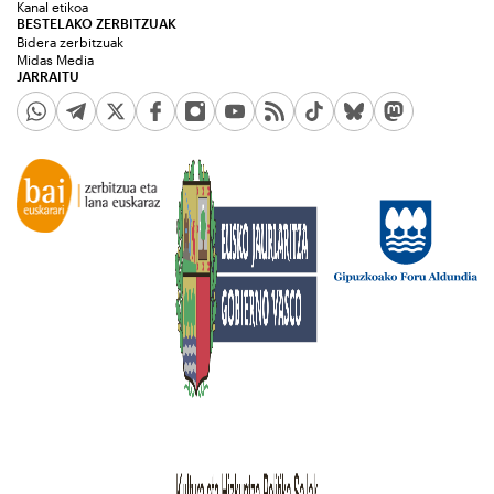
Kanal etikoa
BESTELAKO ZERBITZUAK
Bidera zerbitzuak
Midas Media
JARRAITU