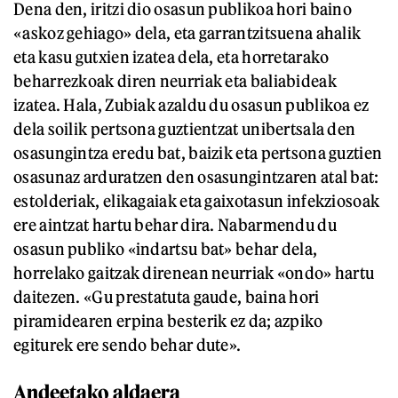
Dena den, iritzi dio osasun publikoa hori baino
«askoz gehiago» dela, eta garrantzitsuena ahalik
eta kasu gutxien izatea dela, eta horretarako
beharrezkoak diren neurriak eta baliabideak
izatea. Hala, Zubiak azaldu du osasun publikoa ez
dela soilik pertsona guztientzat unibertsala den
osasungintza eredu bat, baizik eta pertsona guztien
osasunaz arduratzen den osasungintzaren atal bat:
estolderiak, elikagaiak eta gaixotasun infekziosoak
ere aintzat hartu behar dira. Nabarmendu du
osasun publiko «indartsu bat» behar dela,
horrelako gaitzak direnean neurriak «ondo» hartu
daitezen. «Gu prestatuta gaude, baina hori
piramidearen erpina besterik ez da; azpiko
egiturek ere sendo behar dute».
Andeetako aldaera