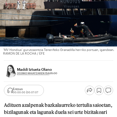
'MV Hondius' gurutzaontzia Tenerifeko Granadilla herriko portuan, igandean.
RAMON DE LA ROCHA / EFE
Maddi Iztueta Olano
2026KO MAIATZAREN 15A
05:00
Entzun
00:00:00
00:07:07
Adituen azalpenak bazkalaurreko tertulia saioetan,
bizilagunak eta lagunak duela sei urte bizitakoari