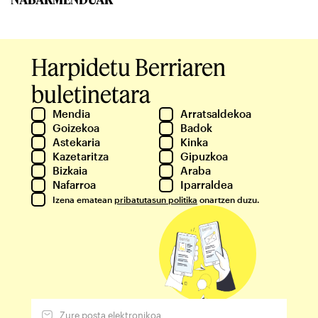
Harpidetu Berriaren
buletinetara
Mendia
Arratsaldekoa
Goizekoa
Badok
Astekaria
Kinka
Kazetaritza
Gipuzkoa
Bizkaia
Araba
Nafarroa
Iparraldea
Izena ematean
pribatutasun politika
onartzen duzu.