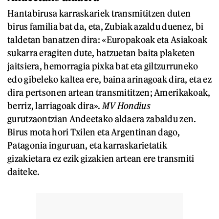
Hantabirusa karraskariek transmititzen duten
birus familia bat da, eta, Zubiak azaldu duenez, bi
taldetan banatzen dira: «Europakoak eta Asiakoak
sukarra eragiten dute, batzuetan baita plaketen
jaitsiera, hemorragia pixka bat eta giltzurruneko
edo gibeleko kaltea ere, baina arinagoak dira, eta ez
dira pertsonen artean transmititzen; Amerikakoak,
berriz, larriagoak dira».
MV Hondius
gurutzaontzian Andeetako aldaera zabaldu zen.
Birus mota hori Txilen eta Argentinan dago,
Patagonia inguruan, eta karraskarietatik
gizakietara ez ezik gizakien artean ere transmiti
daiteke.