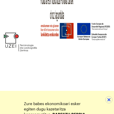
Zure babes ekonomikoari esker
egiten dugu kazetaritza