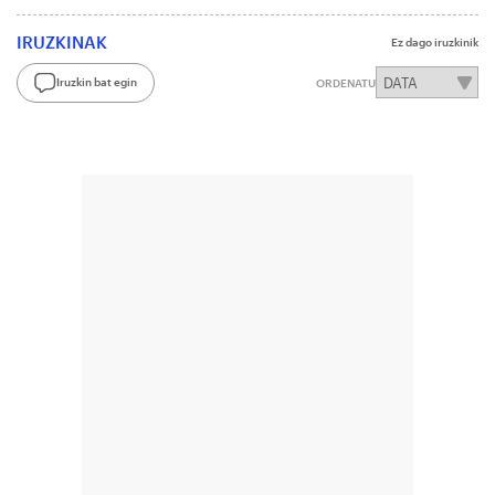
IRUZKINAK
Ez dago iruzkinik
Iruzkin bat egin
ORDENATU