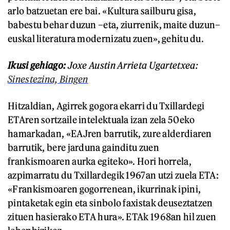
arlo batzuetan ere bai. «Kultura sailburu gisa,
babestu behar duzun –eta, ziurrenik, maite duzun–
euskal literatura modernizatu zuen», gehitu du.
Ikusi gehiago:
Joxe Austin Arrieta Ugartetxea:
Sinestezina, Bingen
Hitzaldian, Agirrek gogora ekarri du Txillardegi
ETAren sortzaile intelektuala izan zela 50eko
hamarkadan, «EAJren barrutik, zure alderdiaren
barrutik, bere jarduna gainditu zuen
frankismoaren aurka egiteko». Hori horrela,
azpimarratu du Txillardegik 1967an utzi zuela ETA:
«Frankismoaren gogorrenean, ikurrinak ipini,
pintaketak egin eta sinbolo faxistak deuseztatzen
zituen hasierako ETA hura». ETAk 1968an hil zuen