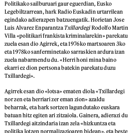
Politikako sailburuari gaur eguerdian, Eusko
Legebiltzarrean, hark Radio Euskadin urtarrilean
egindako adierazpen batzuengatik. Horietan Jose
Luis Alvarez Enparantza
Txillardegi
Rodolfo Martin
Villa «politikari frankista kriminalarekin» parekatu
zuela esan dio Agirrek, eta 1976ko martxoaren 3ko
eta 1978ko sanferminetako sarraskien ardura izan
zuela nabarmendu du. «Herri honi mina baino
ekarri ez dion pertsona batekin parekatu duzu
Txillardegi».
Agirrek esan dio «lotsa» ematen diola «Txillardegi
nor zen eta herriari zer eman zion» azaldu
beharrak, eta hark sortzen lagundutako euskara
batuan hitz egiten ari zitzaiola. Gainera, adierazi du
Txillardegi aitzindaria izan zela «hizkuntza eta
politika lotzen normalizazioaren bidean», eta beste