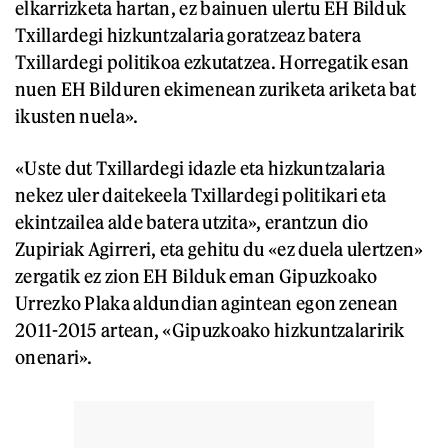
elkarrizketa hartan, ez bainuen ulertu EH Bilduk
Txillardegi hizkuntzalaria goratzeaz batera
Txillardegi politikoa ezkutatzea. Horregatik esan
nuen EH Bilduren ekimenean zuriketa ariketa bat
ikusten nuela».
«Uste dut Txillardegi idazle eta hizkuntzalaria
nekez uler daitekeela Txillardegi politikari eta
ekintzailea alde batera utzita», erantzun dio
Zupiriak Agirreri, eta gehitu du «ez duela ulertzen»
zergatik ez zion EH Bilduk eman Gipuzkoako
Urrezko Plaka aldundian agintean egon zenean
2011-2015 artean, «Gipuzkoako hizkuntzalaririk
onenari».