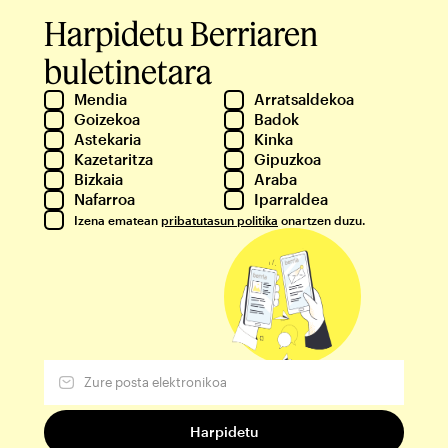
Harpidetu Berriaren
buletinetara
Mendia
Arratsaldekoa
Goizekoa
Badok
Astekaria
Kinka
Kazetaritza
Gipuzkoa
Bizkaia
Araba
Nafarroa
Iparraldea
Izena ematean
pribatutasun politika
onartzen duzu.