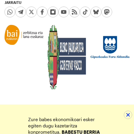
JARRAITU
Zure babes ekonomikoari esker
egiten dugu kazetaritza
konprometitua.
BABESTU BERRIA