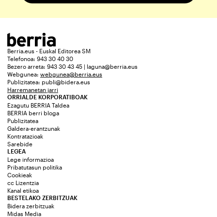
Berria.eus - Euskal Editorea SM
Telefonoa: 943 30 40 30
Bezero arreta: 943 30 43 45 | laguna@berria.eus
Webgunea:
webgunea@berria.eus
Publizitatea:
publi@bidera.eus
Harremanetan jarri
ORRIALDE KORPORATIBOAK
Ezagutu BERRIA Taldea
BERRIA berri bloga
Publizitatea
Galdera-erantzunak
Kontratazioak
Sarebide
LEGEA
Lege informazioa
Pribatutasun politika
Cookieak
cc Lizentzia
Kanal etikoa
BESTELAKO ZERBITZUAK
Bidera zerbitzuak
Midas Media