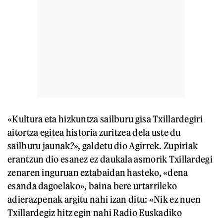
«Kultura eta hizkuntza sailburu gisa Txillardegiri
aitortza egitea historia zuritzea dela uste du
sailburu jaunak?», galdetu dio Agirrek. Zupiriak
erantzun dio esanez ez daukala asmorik Txillardegi
zenaren inguruan eztabaidan hasteko, «dena
esanda dagoelako», baina bere urtarrileko
adierazpenak argitu nahi izan ditu: «Nik ez nuen
Txillardegiz hitz egin nahi Radio Euskadiko