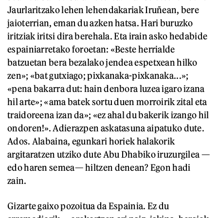
Jaurlaritzako lehen lehendakariak Iruñean, bere
jaioterrian, eman du azken hatsa. Hari buruzko
iritziak iritsi dira berehala. Eta irain asko hedabide
espainiarretako foroetan: «Beste herrialde
batzuetan bera bezalako jendea espetxean hilko
zen»; «bat gutxiago; pixkanaka-pixkanaka...»;
«pena bakarra dut: hain denbora luzea igaro izana
hil arte»; «ama batek sortu duen morroirik zital eta
traidoreena izan da»; «ez ahal du bakerik izango hil
ondoren!». Adierazpen askatasuna aipatuko dute.
Ados. Alabaina, egunkari horiek halakorik
argitaratzen utziko dute Abu Dhabiko iruzurgilea —
edo haren semea— hiltzen denean? Egon hadi
zain.
Gizarte gaixo pozoitua da Espainia. Ez du