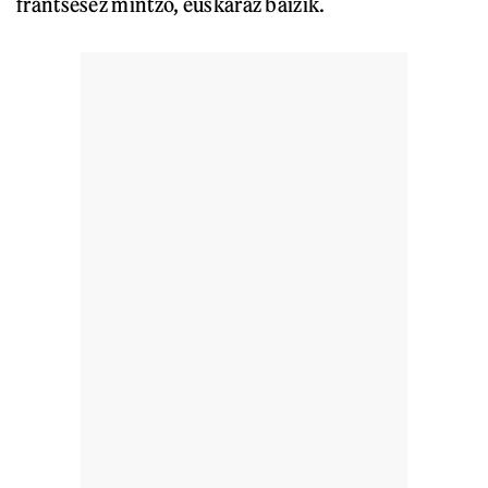
frantsesez mintzo, euskaraz baizik.