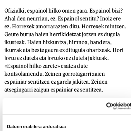
Ofizialki, espainol hilko omen gara. Espainol bizi?
Ahal den neurrian, ez. Espainol sentitu? Inoiz ere
ez. Horrexek amorrarazten ditu. Horrexek mintzen.
Geure burua haien herrikidetzat jotzen ez dugula
ikusteak. Haien hizkuntza, himnoa, bandera,
ikurrak eta beste geure ez ditugula ohartzeak. Hori
lortu ez dutela eta lortuko ez dutela jakiteak.
«Espainol hilko zarete» esatea dute
kontsolamendu. Zeinen gorrotagarri zaien
espainiar sentitzen ez garela jakitea. Zeinen
atsegingarri zaigun espainiar ez sentitzea.
Datuen erabilera arduratsua