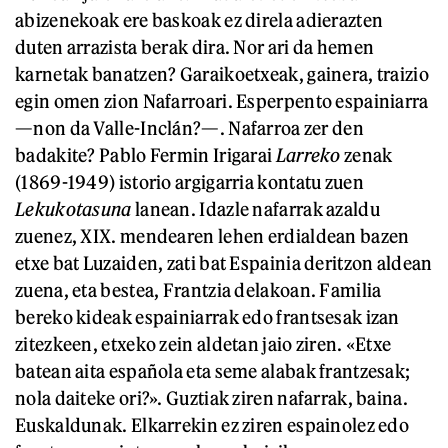
abizenekoak ere baskoak ez direla adierazten
duten arrazista berak dira. Nor ari da hemen
karnetak banatzen? Garaikoetxeak, gainera, traizio
egin omen zion Nafarroari. Esperpento espainiarra
—non da Valle-Inclán?—. Nafarroa zer den
badakite? Pablo Fermin Irigarai
Larreko
zenak
(1869-1949) istorio argigarria kontatu zuen
Lekukotasuna
lanean. Idazle nafarrak azaldu
zuenez, XIX. mendearen lehen erdialdean bazen
etxe bat Luzaiden, zati bat Espainia deritzon aldean
zuena, eta bestea, Frantzia delakoan. Familia
bereko kideak espainiarrak edo frantsesak izan
zitezkeen, etxeko zein aldetan jaio ziren. «Etxe
batean aita española eta seme alabak frantzesak;
nola daiteke ori?». Guztiak ziren nafarrak, baina.
Euskaldunak. Elkarrekin ez ziren espainolez edo