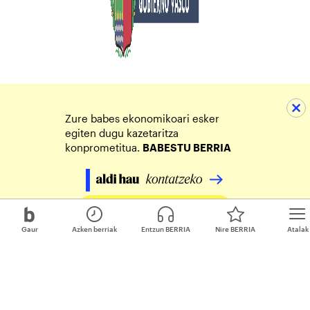
Zure babes ekonomikoari esker
egiten dugu kazetaritza
konprometitua.
BABESTU BERRIA
Egin zure ekarpena
Gaur
Azken berriak
Entzun BERRIA
Nire BERRIA
Atalak