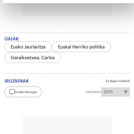
GAIAK
Eusko Jaurlaritza
Euskal Herriko politika
Garaikoetxea, Carlos
IRUZKINAK
Ez dago iruzkinik
Iruzkin bat egin
ORDENATU