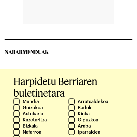
NABARMENDUAK
Harpidetu Berriaren
buletinetara
Mendia
Arratsaldekoa
Goizekoa
Badok
Astekaria
Kinka
Kazetaritza
Gipuzkoa
Bizkaia
Araba
Nafarroa
Iparraldea