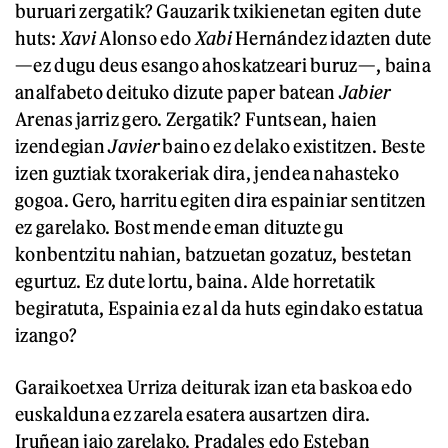
buruari zergatik? Gauzarik txikienetan egiten dute
huts:
Xavi
Alonso edo
Xabi
Hernández idazten dute
—ez dugu deus esango ahoskatzeari buruz—, baina
analfabeto deituko dizute paper batean
Jabier
Arenas jarriz gero. Zergatik? Funtsean, haien
izendegian
Javier
baino ez delako existitzen. Beste
izen guztiak txorakeriak dira, jendea nahasteko
gogoa. Gero, harritu egiten dira espainiar sentitzen
ez garelako. Bost mende eman dituzte gu
konbentzitu nahian, batzuetan gozatuz, bestetan
egurtuz. Ez dute lortu, baina. Alde horretatik
begiratuta, Espainia ez al da huts egindako estatua
izango?
Garaikoetxea Urriza deiturak izan eta baskoa edo
euskalduna ez zarela esatera ausartzen dira.
Iruñean jaio zarelako. Pradales edo Esteban