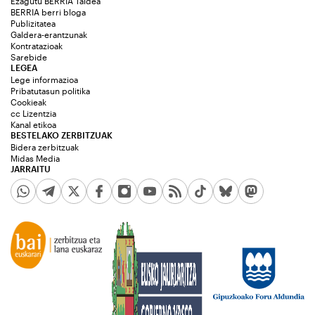
Ezagutu BERRIA Taldea
BERRIA berri bloga
Publizitatea
Galdera-erantzunak
Kontratazioak
Sarebide
LEGEA
Lege informazioa
Pribatutasun politika
Cookieak
cc Lizentzia
Kanal etikoa
BESTELAKO ZERBITZUAK
Bidera zerbitzuak
Midas Media
JARRAITU