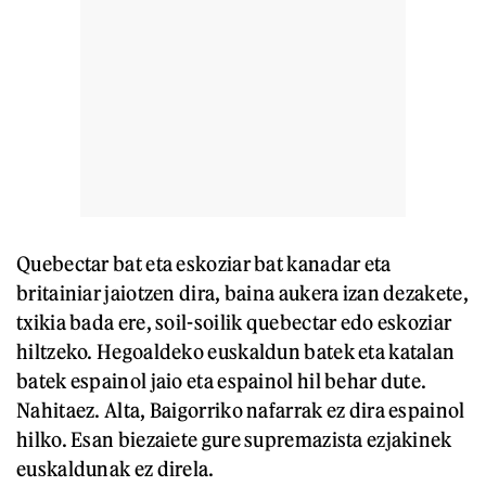
Quebectar bat eta eskoziar bat kanadar eta
britainiar jaiotzen dira, baina aukera izan dezakete,
txikia bada ere, soil-soilik quebectar edo eskoziar
hiltzeko. Hegoaldeko euskaldun batek eta katalan
batek espainol jaio eta espainol hil behar dute.
Nahitaez. Alta, Baigorriko nafarrak ez dira espainol
hilko. Esan biezaiete gure supremazista ezjakinek
euskaldunak ez direla.