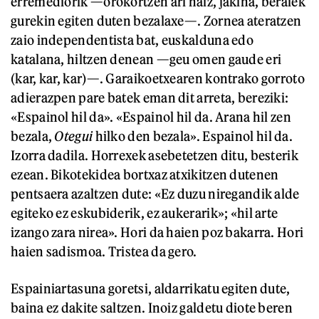
erremediorik —orokortzen ari naiz, jakina, beraiek
gurekin egiten duten bezalaxe—. Zornea ateratzen
zaio independentista bat, euskalduna edo
katalana, hiltzen denean —geu omen gaude eri
(kar, kar, kar)—. Garaikoetxearen kontrako gorroto
adierazpen pare batek eman dit arreta, bereziki:
«Espainol hil da». «Espainol hil da. Arana hil zen
bezala,
Otegui
hilko den bezala». Espainol hil da.
Izorra dadila. Horrexek asebetetzen ditu, besterik
ezean. Bikotekidea bortxaz atxikitzen dutenen
pentsaera azaltzen dute: «Ez duzu niregandik alde
egiteko ez eskubiderik, ez aukerarik»; «hil arte
izango zara nirea». Hori da haien poz bakarra. Hori
haien sadismoa. Tristea da gero.
Espainiartasuna goretsi, aldarrikatu egiten dute,
baina ez dakite saltzen. Inoiz galdetu diote beren