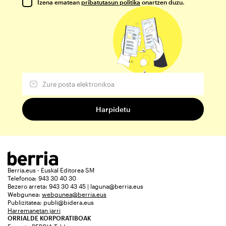
Izena ematean
pribatutasun politika
onartzen duzu.
Berria.eus - Euskal Editorea SM
Telefonoa: 943 30 40 30
Bezero arreta: 943 30 43 45 | laguna@berria.eus
Webgunea:
webgunea@berria.eus
Publizitatea:
publi@bidera.eus
Harremanetan jarri
ORRIALDE KORPORATIBOAK