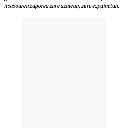
itsasoaren zaporea zure azalean, zure ezpainetan.