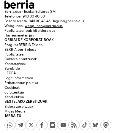
Berria.eus - Euskal Editorea SM
Telefonoa: 943 30 40 30
Bezero arreta: 943 30 43 45 | laguna@berria.eus
Webgunea:
webgunea@berria.eus
Publizitatea:
publi@bidera.eus
Harremanetan jarri
ORRIALDE KORPORATIBOAK
Ezagutu BERRIA Taldea
BERRIA berri bloga
Publizitatea
Galdera-erantzunak
Kontratazioak
Sarebide
LEGEA
Lege informazioa
Pribatutasun politika
Cookieak
cc Lizentzia
Kanal etikoa
BESTELAKO ZERBITZUAK
Bidera zerbitzuak
Midas Media
JARRAITU