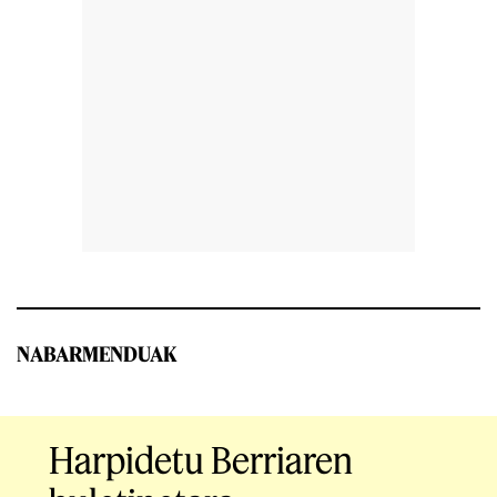
NABARMENDUAK
Harpidetu Berriaren