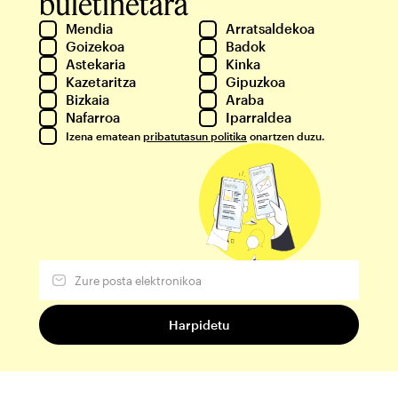
buletinetara
Mendia
Arratsaldekoa
Goizekoa
Badok
Astekaria
Kinka
Kazetaritza
Gipuzkoa
Bizkaia
Araba
Nafarroa
Iparraldea
Izena ematean
pribatutasun politika
onartzen duzu.