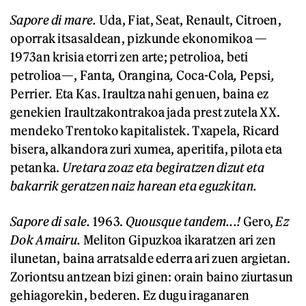
Sapore di mare.
Uda, Fiat, Seat, Renault, Citroen,
oporrak itsasaldean, pizkunde ekonomikoa —
1973an krisia etorri zen arte; petrolioa, beti
petrolioa—, Fanta
,
Orangina
,
Coca-Cola
,
Pepsi
,
Perrier
.
Eta Kas. Iraultza nahi genuen, baina ez
genekien Iraultzakontrakoa jada prest zutela XX.
mendeko Trentoko kapitalistek. Txapela, Ricard
bisera, alkandora zuri xumea, aperitifa, pilota eta
petanka.
Uretara zoaz
eta begiratzen dizut
eta
bakarrik geratzen naiz
harean eta egu
z
kitan.
Sapore di sale.
1963.
Quo
u
sque tandem...!
Gero,
Ez
D
ok
A
mairu.
Meliton Gipuzkoa ikaratzen ari zen
ilunetan, baina arratsalde ederra ari zuen argietan.
Zoriontsu antzean bizi ginen: orain baino ziurtasun
gehiagorekin, bederen. Ez dugu iraganaren