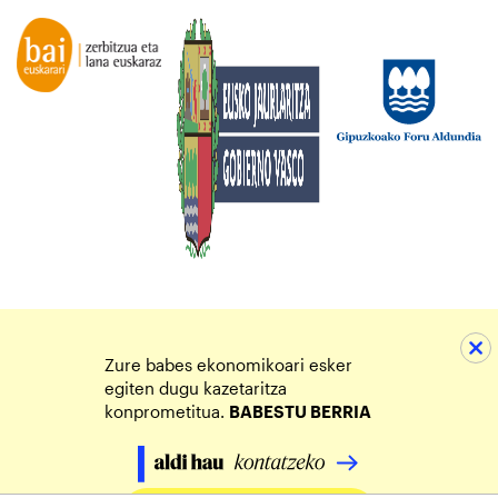
Zure babes ekonomikoari esker
egiten dugu kazetaritza
konprometitua.
BABESTU BERRIA