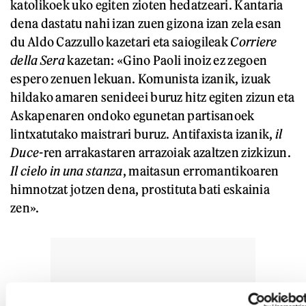
katolikoek uko egiten zioten hedatzeari. Kantaria
dena dastatu nahi izan zuen gizona izan zela esan
du Aldo Cazzullo kazetari eta saiogileak
Corriere
della Sera
kazetan: «Gino Paoli inoiz ez zegoen
espero zenuen lekuan. Komunista izanik, izuak
hildako amaren senideei buruz hitz egiten zizun eta
Askapenaren ondoko egunetan partisanoek
lintxatutako maistrari buruz. Antifaxista izanik,
il
D
uce-
ren arrakastaren arrazoiak azaltzen zizkizun.
I
l
cielo in una stanza
, maitasun erromantikoaren
himnotzat jotzen dena, prostituta bati eskainia
zen».