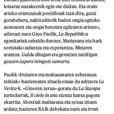
lotsaraz nazakeenik egin ote dudan. Eta orain
arteko erantzunak positiboak izan dira, gutxi
gorabehera, nahiz alderik baden ongia egiteko
asmoaren eta ongia benetan egitearen artean»,
adierazi zuen Gino Paolik,
La Repubblica
egunkariak zabaldu duenez. Maitasuna eta hark
sortutako zalantza eta esperantza. Minaren
arantza.
Galdu ditugun eta geratzen zaizkigun
gauzen zapor
e
mingots samarra.
Paolik «biziaren eta maitasunaren xehetasun
txikiak» hautematen zituela eman du aditzera
La
Verita-
k. «Ginoren zerua» goratu du
La Stampa
turindarrak,
Il c
i
elo in una stanza
kanta gogora
ekarrita. Abestiak maitasuna eta sexua zituen
ardatz; hasieran RAIk debekatu zuen eta irrati