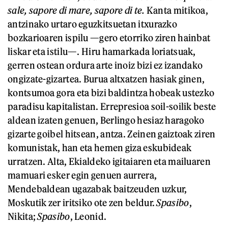
sale, sapore di mare,
s
apore di te
.
Kanta mitikoa,
antzinako urtaro eguzkitsuetan itxurazko
bozkarioaren ispilu —gero etorriko ziren hainbat
liskar eta istilu—. Hiru hamarkada loriatsuak,
gerren ostean ordura arte inoiz bizi ez izandako
ongizate-gizartea. Burua altxatzen hasiak ginen,
kontsumoa gora eta bizi baldintza hobeak ustezko
paradisu kapitalistan. Errepresioa soil-soilik beste
aldean izaten genuen, Berlingo hesiaz haragoko
gizarte goibel hitsean, antza. Zeinen gaiztoak ziren
komunistak, han eta hemen giza eskubideak
urratzen. Alta, Ekialdeko igitaiaren eta mailuaren
mamuari esker egin genuen aurrera,
Mendebaldean ugazabak baitzeuden uzkur,
Moskutik zer iritsiko ote zen beldur.
Spasib
o
,
Nikita;
Spasibo
, Leonid.