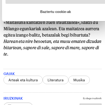
hobetzeko asmoz, cookie teknologiaz baliatzen gara. Ohar
hau onartuz gero, teknologia hori erabiltzeko baimen
esplizitua ematen diguzu.
Gehiago irakurri
Baztertu cookie-ak
«Maitasuna kantatzen zuen iraultzailea», idatzi du
Milango egunkariak azalean. Eta maitatzea aurrera
egitea izango balitz, betazalak begi bihurtuta?
H
a
rean eta nire besoetan,
eta
mus
u
ematen dizudan
bitartean,
s
apore di sale,
s
apore di mare,
s
apore di
te.
GAIAK
Arteak eta kultura
Literatura
Musika
IRUZKINAK
Ez dago iruzkinik