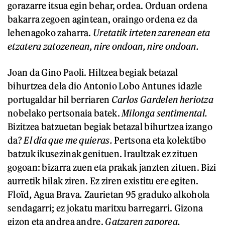
gorazarre itsua egin behar, ordea. Orduan ordena
bakarra zegoen agintean, oraingo ordena ez da
lehenagoko zaharra.
Uretatik irt
e
ten zarenean
eta
etz
a
tera zatoz
enean,
n
ire ondoan, nire ondoan
.
Joan da Gino Paoli. Hiltzea begiak betazal
bihurtzea dela dio Antonio Lobo Antunes idazle
portugaldar hil berriaren
Carlos Gardelen heriotza
nobelako pertsonaia batek.
Milonga sentimental.
Bizitzea batzuetan begiak betazal bihurtzea izango
da?
El día que me quieras.
Pertsona eta kolektibo
batzuk ikusezinak genituen. Iraultzak ez zituen
gogoan: bizarra zuen eta prakak janzten zituen. Bizi
aurretik hilak ziren. Ez ziren existitu ere egiten.
Floïd
,
Agua Brava
.
Zaurietan 95 graduko alkohola
sendagarri; ez jokatu maritxu barregarri. Gizona
gizon eta andrea andre.
Gatzaren zaporea,