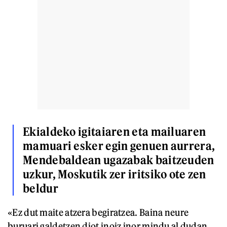
Ekialdeko igitaiaren eta mailuaren
mamuari esker egin genuen aurrera,
Mendebaldean ugazabak baitzeuden
uzkur, Moskutik zer iritsiko ote zen
beldur
«Ez dut maite atzera begiratzea. Baina neure
buruari galdetzen diot inoiz inor mindu al dudan,