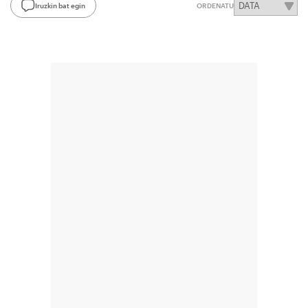
Iruzkin bat egin
ORDENATU