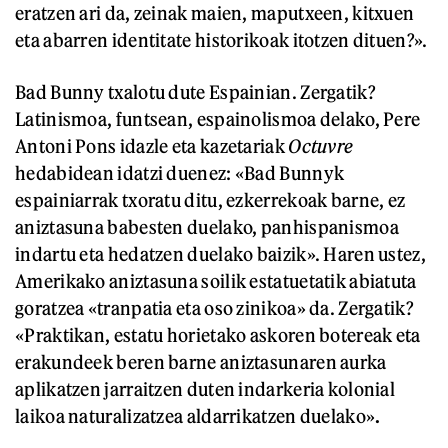
eratzen ari da, zeinak maien, maputxeen, kitxuen
eta abarren identitate historikoak itotzen dituen?».
Bad Bunny txalotu dute Espainian. Zergatik?
Latinismoa, funtsean, espainolismoa delako, Pere
Antoni Pons idazle eta kazetariak
Octuvre
hedabidean idatzi duenez: «Bad Bunnyk
espainiarrak txoratu ditu, ezkerrekoak barne, ez
aniztasuna babesten duelako, panhispanismoa
indartu eta hedatzen duelako baizik». Haren ustez,
Amerikako aniztasuna soilik estatuetatik abiatuta
goratzea «tranpatia eta oso zinikoa» da. Zergatik?
«Praktikan, estatu horietako askoren botereak eta
erakundeek beren barne aniztasunaren aurka
aplikatzen jarraitzen duten indarkeria kolonial
laikoa naturalizatzea aldarrikatzen duelako»
.