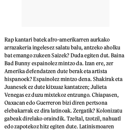
Rap kantari batek afro-amerikarren aurkako
arrazakeria ingelesez salatu balu, antzeko aholku
bat emango zukeen Saizek? Duda egiten dut. Baina
Bad Bunny espainolez mintzo da. Izan ere, zer
Amerika defendatzen dute berak eta artista
hispanoek? Espainolez mintzo dena. Shakirak eta
Juanesek ez dute kitxuaz kantatzen; Julieta
Venegas ez duzu mixtekoz entzungo. Chiapasen,
Oaxacan edo Guerreron bizi diren pertsona
elebakarrak ez dira latinoak. Zergatik? Kolonizatu
gabeak direlako oraindik. Tzeltal, tzotzil, nahuatl
edo zapotekoz hitz egiten dute. Latinismoaren