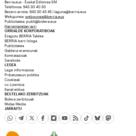
Berria.eus - Euskal Editorea SM
Telefonoa: 943 30 40 30
Bezero arreta: 943 30 43 45 | laguna@berria.eus
Webgunea:
webgunea@berria.eus
Publizitatea:
publi@bidera.eus
Harremanetan jarri
ORRIALDE KORPORATIBOAK
Ezagutu BERRIA Taldea
BERRIA berri bloga
Publizitatea
Galdera-erantzunak
Kontratazioak
Sarebide
LEGEA
Lege informazioa
Pribatutasun politika
Cookieak
cc Lizentzia
Kanal etikoa
BESTELAKO ZERBITZUAK
Bidera zerbitzuak
Midas Media
JARRAITU