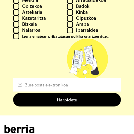
Mendia
Arratsaldekoa
Goizekoa
Badok
Astekaria
Kinka
Kazetaritza
Gipuzkoa
Bizkaia
Araba
Nafarroa
Iparraldea
Izena ematean
pribatutasun politika
onartzen duzu.