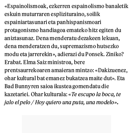
«Espainolismoak, ezkerren espainolismo banaletik
eskuin muturraren esplizituraino, soilik
espainiartasunari eta panhispanismoari
protagonismo handiagoa emateko hitz egiten du
aniztasunaz. Dena menderatu dezakeen lekuan,
dena menderatzen du, supremazismo hutsezko
modu eta jarrerekin», adierazi du Ponsek. Ziniko?
Erabat. Elma Saiz ministroa, bere
prentsaurrekoaren amaieran mintzo: «Dakizuenez,
ohar kultural bat emanez bukatzea maite dut». Eta
Bad Bunnyren saioa ikustea gomendatu die
kazetariei. Ohar kulturala: «
Te escupo la boca, te
jalo el pelo / Hoy quiero una puta, una modelo»
.