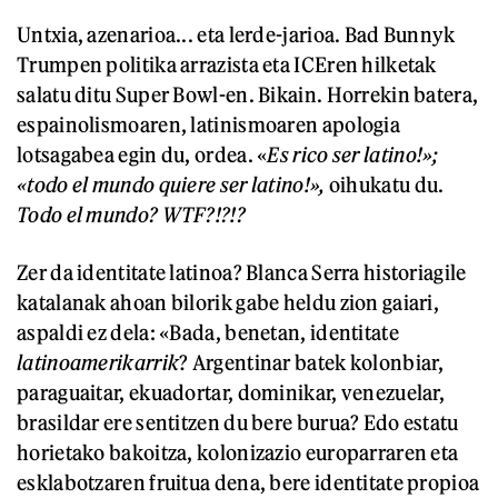
Untxia, azenarioa... eta lerde-jarioa. Bad Bunnyk
Trumpen politika arrazista eta ICEren hilketak
salatu ditu Super Bowl-en. Bikain. Horrekin batera,
espainolismoaren, latinismoaren apologia
lotsagabea egin du, ordea. «
Es rico ser latino!»;
«
t
odo el mundo quiere ser latino!»,
oihukatu du.
Todo el mundo?
WTF?!?!?
Zer da identitate latinoa? Blanca Serra historiagile
katalanak ahoan bilorik gabe heldu zion gaiari,
aspaldi ez dela: «Bada, benetan, identitate
latinoamerikarrik
? Argentinar batek kolonbiar,
paraguaitar, ekuadortar, dominikar, venezuelar,
brasildar ere sentitzen du bere burua? Edo estatu
horietako bakoitza, kolonizazio europarraren eta
esklabotzaren fruitua dena, bere identitate propioa