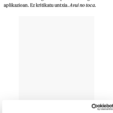
aplikazioan. Ez kritikatu untxia.
Avui no toca.