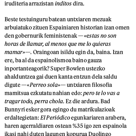
iruditeria arrazistan
inditos
dira.
Beste testuinguru batean untxiaren mezuak
arbuiatuko zituen Espainiaren historian izan omen
den gobernurik feministenak —«e
stas no son
horas de llamar, al menos que me lo quieras
mamar»—.
Oraingoan isildu egin da, baina. Izan
ere, ba al da espainolismoa baino gauza
inportanteagorik? Super Bowlen ustezko
ahalduntzea gai duen kanta entzun dela saldu
digute —«
Perreo sola»—
untxiaren filosofia
mamitsua ezkutatu nahian edo:
pero te lo vas a
tragar todo, perra chola
. Ez die ardura. Bad
Bunnyri esker gora egingo du matrikulazioak
erdaltegietan:
El Periódico
egunkariaren arabera,
haren agerraldiaren ostean %35 igo zen espainola
ikasi nahi duten lagunen kopurua Duolingo