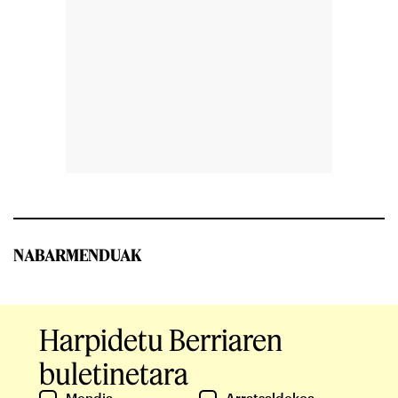
NABARMENDUAK
Harpidetu Berriaren
buletinetara