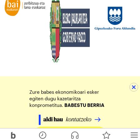
Zure babes ekonomikoari esker
egiten dugu kazetaritza
konprometitua.
BABESTU BERRIA
Egin zure ekarpena