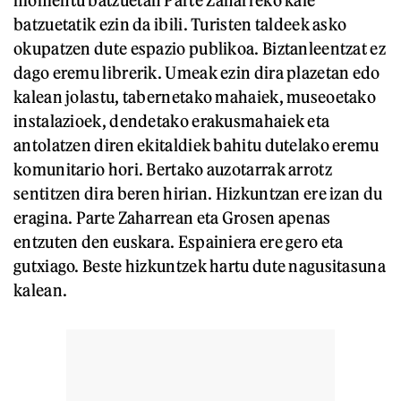
batzuetatik ezin da ibili. Turisten taldeek asko
okupatzen dute espazio publikoa. Biztanleentzat ez
dago eremu librerik. Umeak ezin dira plazetan edo
kalean jolastu, tabernetako mahaiek, museoetako
instalazioek, dendetako erakusmahaiek eta
antolatzen diren ekitaldiek bahitu dutelako eremu
komunitario hori. Bertako auzotarrak arrotz
sentitzen dira beren hirian. Hizkuntzan ere izan du
eragina. Parte Zaharrean eta Grosen apenas
entzuten den euskara. Espainiera ere gero eta
gutxiago. Beste hizkuntzek hartu dute nagusitasuna
kalean.