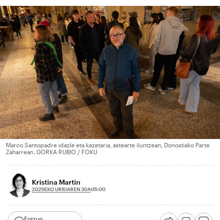
Marco Santopadre idazle eta kazetaria, astearte iluntzean, Donostiako Parte
Zaharrean. GORKA RUBIO / FOKU
Kristina Martin
2025EKO URRIAREN 30A
05:00
Entzun