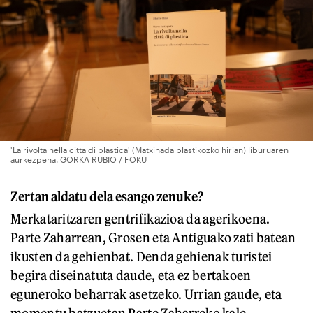
'La rivolta nella citta di plastica' (Matxinada plastikozko hirian) liburuaren
aurkezpena. GORKA RUBIO / FOKU
Zertan aldatu dela esango zenuke?
Merkataritzaren gentrifikazioa da agerikoena.
Parte Zaharrean, Grosen eta Antiguako zati batean
ikusten da gehienbat. Denda gehienak turistei
begira diseinatuta daude, eta ez bertakoen
eguneroko beharrak asetzeko. Urrian gaude, eta
momentu batzuetan Parte Zaharreko kale