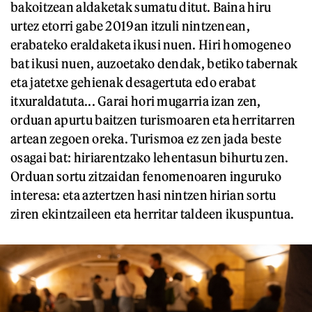
bakoitzean aldaketak sumatu ditut. Baina hiru
urtez etorri gabe 2019an itzuli nintzenean,
erabateko eraldaketa ikusi nuen. Hiri homogeneo
bat ikusi nuen, auzoetako dendak, betiko tabernak
eta jatetxe gehienak desagertuta edo erabat
itxuraldatuta... Garai hori mugarria izan zen,
orduan apurtu baitzen turismoaren eta herritarren
artean zegoen oreka. Turismoa ez zen jada beste
osagai bat: hiriarentzako lehentasun bihurtu zen.
Orduan sortu zitzaidan fenomenoaren inguruko
interesa: eta aztertzen hasi nintzen hirian sortu
ziren ekintzaileen eta herritar taldeen ikuspuntua.