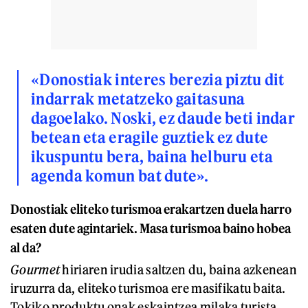
«Donostiak interes berezia piztu dit
indarrak metatzeko gaitasuna
dagoelako. Noski, ez daude beti indar
betean eta eragile guztiek ez dute
ikuspuntu bera, baina helburu eta
agenda komun bat dute».
Donostiak eliteko turismoa erakartzen duela harro
esaten dute agintariek. Masa turismoa baino hobea
al da?
Gourmet
hiriaren irudia saltzen du, baina azkenean
iruzurra da, eliteko turismoa ere masifikatu baita.
Tokiko produktu onak eskaintzea milaka turista