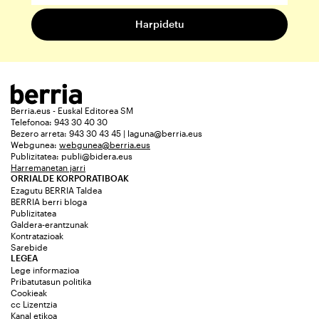
Berria.eus - Euskal Editorea SM
Telefonoa: 943 30 40 30
Bezero arreta: 943 30 43 45 | laguna@berria.eus
Webgunea:
webgunea@berria.eus
Publizitatea:
publi@bidera.eus
Harremanetan jarri
ORRIALDE KORPORATIBOAK
Ezagutu BERRIA Taldea
BERRIA berri bloga
Publizitatea
Galdera-erantzunak
Kontratazioak
Sarebide
LEGEA
Lege informazioa
Pribatutasun politika
Cookieak
cc Lizentzia
Kanal etikoa