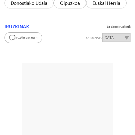
Donostiako Udala
Gipuzkoa
Euskal Herria
IRUZKINAK
Ez dago iruzkinik
Iruzkin bat egin
ORDENATU