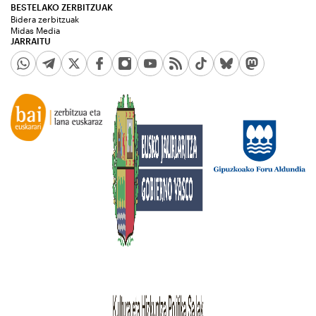
BESTELAKO ZERBITZUAK
Bidera zerbitzuak
Midas Media
JARRAITU