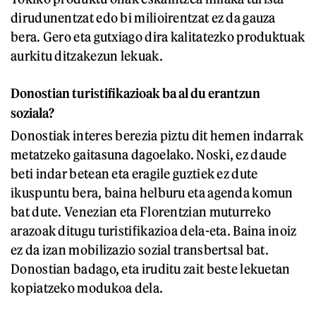
dirudunentzat edo bi milioirentzat ez da gauza
bera. Gero eta gutxiago dira kalitatezko produktuak
aurkitu ditzakezun lekuak.
Donostian turistifikazioak ba al du erantzun
soziala?
Donostiak interes berezia piztu dit hemen indarrak
metatzeko gaitasuna dagoelako. Noski, ez daude
beti indar betean eta eragile guztiek ez dute
ikuspuntu bera, baina helburu eta agenda komun
bat dute. Venezian eta Florentzian muturreko
arazoak ditugu turistifikazioa dela-eta. Baina inoiz
ez da izan mobilizazio sozial transbertsal bat.
Donostian badago, eta iruditu zait beste lekuetan
kopiatzeko modukoa dela.