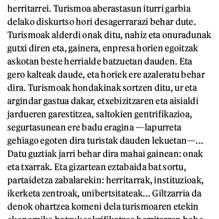
herritarrei. Turismoa aberastasun iturri garbia
delako diskurtso hori desagerrarazi behar dute.
Turismoak alderdi onak ditu, nahiz eta onuradunak
gutxi diren eta, gainera, enpresa horien egoitzak
askotan beste herrialde batzuetan dauden. Eta
gero kalteak daude, eta horiek ere azaleratu behar
dira. Turismoak hondakinak sortzen ditu, ur eta
argindar gastua dakar, etxebizitzaren eta aisialdi
jardueren garestitzea, saltokien gentrifikazioa,
segurtasunean ere badu eragina —lapurreta
gehiago egoten dira turistak dauden lekuetan—...
Datu guztiak jarri behar dira mahai gainean: onak
eta txarrak. Eta gizartean eztabaida bat sortu,
partaidetza zabalarekin: herritarrak, instituzioak,
ikerketa zentroak, unibertsitateak... Giltzarria da
denok ohartzea komeni dela turismoaren etekin