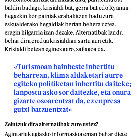
baldin badago, krisialdi bat, gerra bat edo Ryanair
hegazkin konpainiak erabakitzen badu zure
eskualderako hegaldiak bertan behera uztea,
eragin hilgarria izan dezake. Alternatibak landu
behar dira eredua krisialdian sartu aurretik.
Krisialdi betean eginez gero, zailagoa da.
«Turismoan hainbeste inbertitu
beharrean, klima aldaketari aurre
egiteko politiketan inbertitu daiteke;
lanpostu asko sor daitezke, eta onura
gizarte osoarentzat da, ez enpresa
gutxi batzuentzat»
Zeintzuk dira alternatibak zure ustez?
Agintariek egiazko informazioa eman behar diete