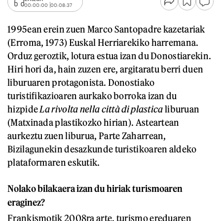
00:00:00
00:08:37
1995ean erein zuen Marco Santopadre kazetariak
(Erroma, 1973) Euskal Herriarekiko harremana.
Orduz geroztik, lotura estua izan du Donostiarekin.
Hiri hori da, hain zuzen ere, argitaratu berri duen
liburuaren protagonista. Donostiako
turistifikazioaren aurkako borroka izan du
hizpide
La rivolta nella città di plastica
liburuan
(Matxinada plastikozko hirian). Asteartean
aurkeztu zuen liburua, Parte Zaharrean,
Bizilagunekin desazkunde turistikoaren aldeko
plataformaren eskutik.
Nolako bilakaera izan du hiriak turismoaren
eraginez?
Frankismotik 2008ra arte, turismo ereduaren