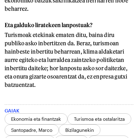
ekonomiko batzuk sakrifikatzea herritarren hobe
beharrez.
Eta galduko liratekeen lanpostuak?
Turismoak etekinak ematen ditu, baina diru
publiko asko inbertitzen da. Beraz, turismoan
hainbeste inbertitu beharrean, klima aldaketari
aurre egiteko eta lurraldea zaintzeko politiketan
inbertitu daiteke; hor lanpostu asko sor daitezke,
eta onura gizarte osoarentzat da, ez enpresa gutxi
batzuentzat.
GAIAK
Ekonomia eta finantzak
Turismoa eta ostalaritza
Santopadre, Marco
Bizilagunekin