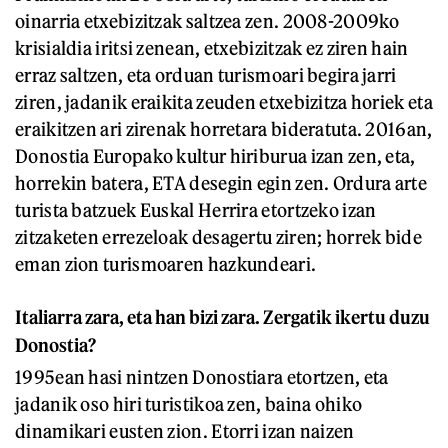
oinarria etxebizitzak saltzea zen. 2008-2009ko
krisialdia iritsi zenean, etxebizitzak ez ziren hain
erraz saltzen, eta orduan turismoari begira jarri
ziren, jadanik eraikita zeuden etxebizitza horiek eta
eraikitzen ari zirenak horretara bideratuta. 2016an,
Donostia Europako kultur hiriburua izan zen, eta,
horrekin batera, ETA desegin egin zen. Ordura arte
turista batzuek Euskal Herrira etortzeko izan
zitzaketen errezeloak desagertu ziren; horrek bide
eman zion turismoaren hazkundeari.
Italiarra zara, eta han bizi zara.
Zergatik ikertu duzu
Donostia?
1995ean hasi nintzen Donostiara etortzen, eta
jadanik oso hiri turistikoa zen, baina ohiko
dinamikari eusten zion. Etorri izan naizen