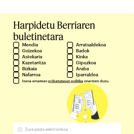
Harpidetu Berriaren
buletinetara
Mendia
Arratsaldekoa
Goizekoa
Badok
Astekaria
Kinka
Kazetaritza
Gipuzkoa
Bizkaia
Araba
Nafarroa
Iparraldea
Izena ematean
pribatutasun politika
onartzen duzu.