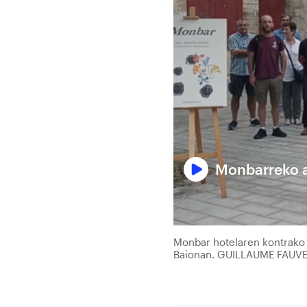
Monbarreko a
Monbar hotelaren kontrako 
Baionan. GUILLAUME FAUV