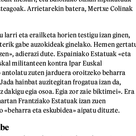
zteagoak. Arrietarekin batera, Mertxe Colinak
 larri eta erailketa horien testigu izan ginen,
sterik gabe auzokideak ginelako. Hemen gertat
 zen», adierazi dute. Espainiako Estatuak «eta
kal militanteen kontra Ipar Euskal
 antolatu zuten jarduera oroitzeko beharra
Jada hainbat auzitegitan frogatua izan da,
z dakigu egia osoa. Egia zor zaie biktimei». Era
 hartan Frantziako Estatuak izan zuen
ko «beharra eta eskubidea» aipatu dituzte.
abe