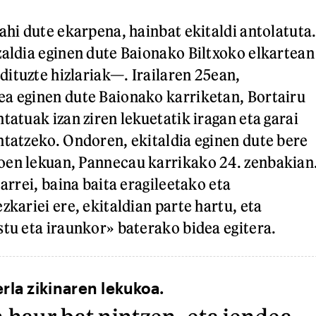
ahi dute ekarpena, hainbat ekitaldi antolatuta
zaldia eginen dute Baionako Biltxoko elkartean
ituzte hizlariak—. Irailaren 25ean,
a eginen dute Baionako karriketan, Bortairu
tatuak izan ziren lekuetatik iragan eta garai
ntatzeko. Ondoren, ekitaldia eginen dute bere
oen lekuan, Pannecau karrikako 24. zenbakian
tarrei, baina baita eragileetako eta
zkariei ere, ekitaldian parte hartu, eta
stu eta iraunkor» baterako bidea egitera.
erla zikinaren lekukoa.