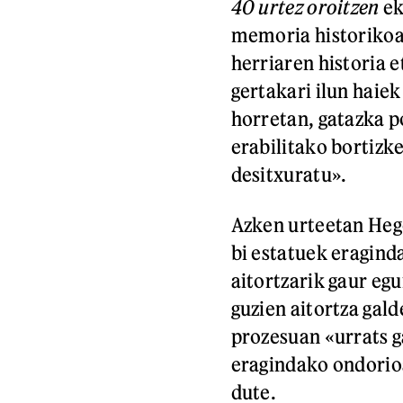
40 urtez oroitzen
ek
memoria historikoa 
herriaren historia e
gertakari ilun haiek
horretan, gatazka p
erabilitako bortizke
desitxuratu».
Azken urteetan Hego
bi estatuek eragind
aitortzarik gaur egu
guzien aitortza gal
prozesuan «urrats g
eragindako ondorio
dute.