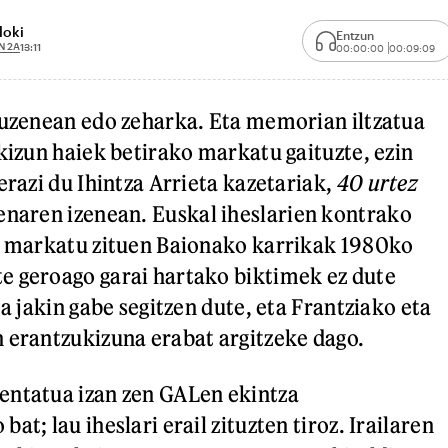
loki
Entzun
N 2A
13:11
00:00:00
00:09:09
zuzenean edo zeharka. Eta memorian iltzatua
akizun haiek betirako markatu gaituzte, ezin
erazi du Ihintza Arrieta kazetariak,
40 urtez
naren izenean. Euskal iheslarien kontrako
ez markatu zituen Baionako karrikak 1980ko
e geroago garai hartako biktimek ez dute
oa jakin gabe segitzen dute, eta Frantziako eta
 erantzukizuna erabat argitzeke dago.
entatua izan zen GALen ekintza
at; lau iheslari erail zituzten tiroz. Irailaren