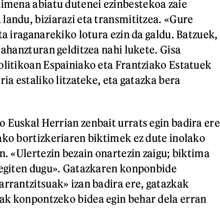
imena abiatu dutenei ezinbestekoa zaie
landu, biziarazi eta transmititzea. «Gure
ta iraganarekiko lotura ezin da galdu. Batzuek,
 ahanzturan gelditzea nahi lukete. Gisa
olitikoan Espainiako eta Frantziako Estatuek
ria estaliko litzateke, eta gatazka bera
 Euskal Herrian zenbait urrats egin badira ere
ako bortizkeriaren biktimek ez dute inolako
n. «Ulertezin bezain onartezin zaigu; biktima
degiten dugu». Gatazkaren konponbide
arrantzitsuak» izan badira ere, gatazkak
ak konpontzeko bidea egin behar dela erran