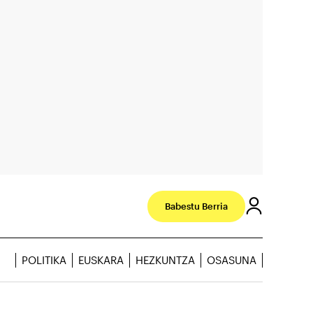
Babestu Berria
POLITIKA
EUSKARA
HEZKUNTZA
OSASUNA