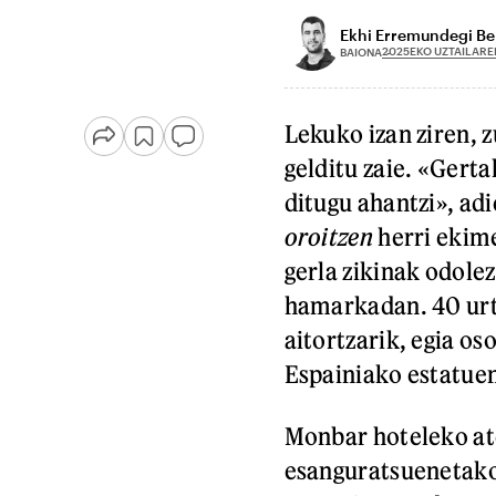
Ekhi Erremundegi Be
2025EKO UZTAILARE
BAIONA
Lekuko izan ziren, 
gelditu zaie. «Gert
ditugu ahantzi», adi
oroitzen
herri ekime
gerla zikinak odol
hamarkadan. 40 urt
aitortzarik, egia os
Espainiako estatuen
Monbar hoteleko at
esanguratsuenetako b