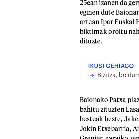
25ean izanen da ger
eginen dute Baionan
artean Ipar Euskal H
biktimak oroitu nah
dituzte.
IKUSI GEHIAGO
Bizitza, beldur
Baionako Patxa plaz
bahitu zituzten Las
besteak beste, Jake
Jokin Etxebarria, 
Grenier, garaiko zen