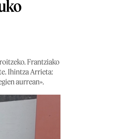
tuko
roitzeko. Frantziako
. Ihintza Arrieta:
begien aurrean».