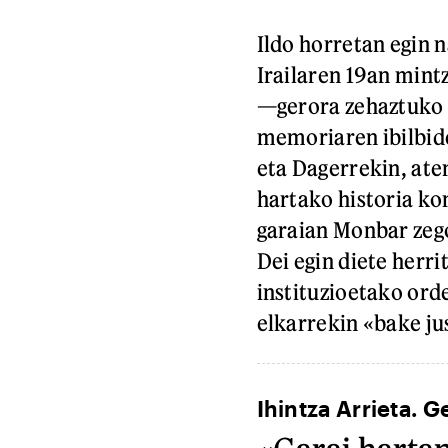
Ildo horretan egin n
Irailaren 19an mint
—gerora zehaztuko d
memoriaren ibilbide
eta Dagerrekin, aten
hartako historia ko
garaian Monbar zeg
Dei egin diete herri
instituzioetako orde
elkarrekin «bake ju
Ihintza Arrieta. G