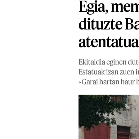
Egia, mem
dituzte 
atentatua
Ekitaldia eginen dut
Estatuak izan zuen i
«Garai hartan haur b