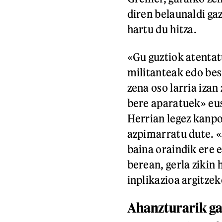
diren belaunaldi ga
hartu du hitza.
«Gu guztiok atentatu
militanteak edo be
zena oso larria izan
bere aparatuek» eus
Herrian legez kanpo
azpimarratu dute. «
baina oraindik ere e
berean, gerla zikin
inplikazioa argitze
Ahanzturarik g