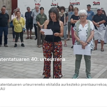
tentatuaren 40. urteurrena
atentatuaren urteurreneko ekitaldia aurkezteko prentsaurrekoa
EAU