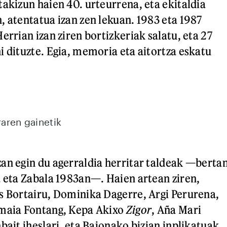
takizun haien 40. urteurrena, eta ekitaldia
, atentatua izan zen lekuan. 1983 eta 1987
errian izan ziren bortizkeriak salatu, eta 27
i dituzte. Egia, memoria eta aitortza eskatu
raren gainetik
an egin du agerraldia herritar taldeak —berta
a eta Zabala 1983an—. Haien artean ziren,
s Bortairu, Dominika Dagerre, Argi Perurena,
Amaia Fontang, Kepa Akixo
Zigor
, Aña Mari
bait iheslari, eta Baionako bizian inplikatuak