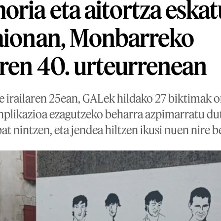
oria eta aitortza eska
Baionan, Monbarreko
ren 40. urteurrenean
e irailaren 25ean, GALek hildako 27 biktimak o
nplikazioa ezagutzeko beharra azpimarratu dute
at nintzen, eta jendea hiltzen ikusi nuen nire 