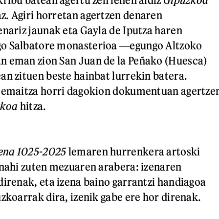
az. Agiri horretan agertzen denaren
enariz jaunak eta Gayla de Iputza haren
o Salbatore monasterioa ―egungo Altzoko
n eman zion San Juan de la Peñako (Huesca)
an zituen beste hainbat lurrekin batera.
, emaitza horri dagokion dokumentuan agertze
zkoa
hitza.
zena 1025-2025
lemaren hurrenkera artoski
 nahi zuten mezuaren arabera: izenaren
direnak, eta izena baino garrantzi handiagoa
uzkoarrak dira, izenik gabe ere hor direnak.