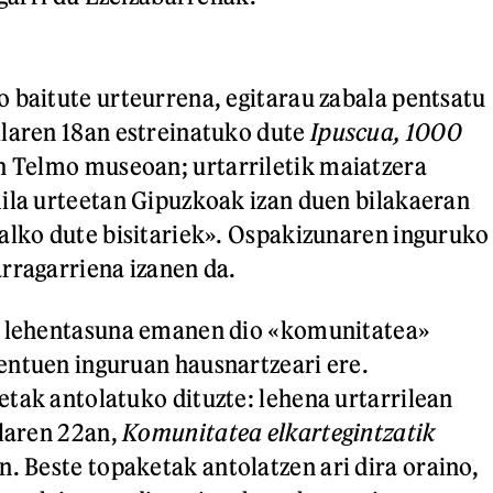
 baitute urteurrena, egitarau zabala pentsatu
laren 18an estreinatuko dute
Ipuscua, 1000
n Telmo museoan; urtarriletik maiatzera
ila urteetan Gipuzkoak izan duen bilakaeran
alko dute bisitariek». Ospakizunaren inguruko
rragarriena izanen da.
k lehentasuna emanen dio «komunitatea»
entuen inguruan hausnartzeari ere.
tak antolatuko dituzte: lehena urtarrilean
ilaren 22an,
Komunitatea elkartegintzatik
. Beste topaketak antolatzen ari dira oraino,