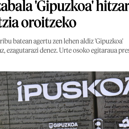
zabala 'Gipuzkoa' hitza
tzia oroitzeko
ribu batean agertu zen lehen aldiz 'Gipuzkoa'
fiaz, ezagutarazi denez. Urte osoko egitaraua pr