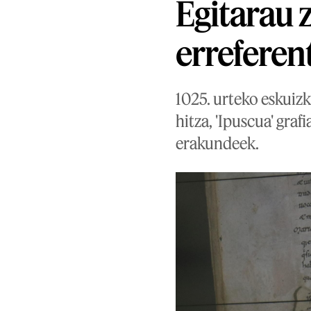
Egitarau 
erreferen
1025. urteko eskuizk
hitza, 'Ipuscua' gra
erakundeek.