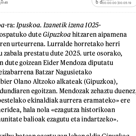
A
17:45
00:00:00
00:05:19
oa
-ra:
Ipuskoa. Izanetik izena 1025-
ospatuko dute
Gipuzkoa
hitzaren aipamena
ren urteurrena. Lurralde horretako herri
 zabala prestatu dute 2025. urte osorako,
an dute goizean Eider Mendoza diputatu
zeizabarrena Batzar Nagusietako
bier Olano Altzoko alkateak (Gipuzkoa),
dundiaren egoitzan. Mendozak zehaztu duenez
bestelako ekinaldiak aurrera eramateko» ere
eridea, hala nola «ezagutza historikoan
nitate balioak ezagutu eta indartzeko».
kribu batean agertu zen lehen aldiz
Gipuzkoa