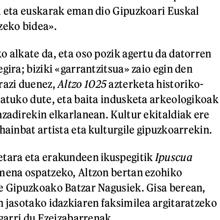
, eta euskarak eman dio Gipuzkoari Euskal
zeko bidea».
o alkate da, eta oso pozik agertu da datorren
gira; biziki «garrantzitsua» zaio egin den
razi duenez,
Altzo 1025
azterketa historiko-
ratuko dute, eta baita indusketa arkeologikoak
nzadirekin elkarlanean. Kultur ekitaldiak ere
hainbat artista eta kulturgile gipuzkoarrekin.
etara eta erakundeen ikuspegitik
Ipuscua
mena ospatzeko, Altzon bertan ezohiko
e Gipuzkoako Batzar Nagusiek. Gisa berean,
n jasotako idazkiaren faksimilea argitaratzeko
agarri du Ezeizabarrenak.