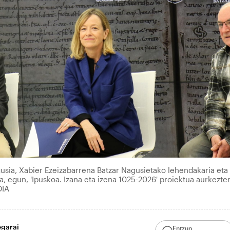
usia, Xabier Ezeizabarrena Batzar Nagusietako lehendakaria eta
a, egun, 'Ipuskoa. Izana eta izena 1025-2026' proiektua aurkezte
DIA
egarai
Entzun