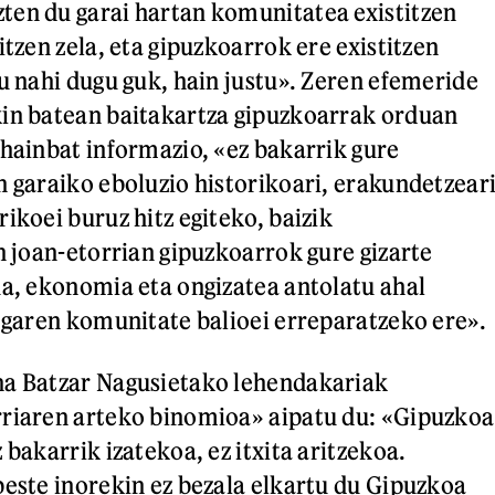
ten du garai hartan komunitatea existitzen
itzen zela, eta gipuzkoarrok ere existitzen
tu nahi dugu guk, hain justu». Zeren efemeride
kin batean baitakartza gipuzkoarrak orduan
 hainbat informazio, «ez bakarrik gure
n garaiko eboluzio historikoari, erakundetzear
ikoei buruz hitz egiteko, baizik
n joan-etorrian gipuzkoarrok gure gizarte
ua, ekonomia eta ongizatea antolatu ahal
n garen komunitate balioei erreparatzeko ere».
na Batzar Nagusietako lehendakariak
rriaren arteko binomioa» aipatu du: «Gipuzkoa
 bakarrik izatekoa, ez itxita aritzekoa.
beste inorekin ez bezala elkartu du Gipuzkoa