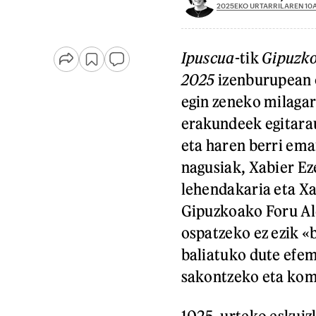
2025EKO URTARRILAREN 10
Ipuscua
-tik
Gipuzk
2025
izenburupean 
egin zeneko milagar
erakundeek egitarau
eta haren berri em
nagusiak, Xabier E
lehendakaria eta Xa
Gipuzkoako Foru Al
ospatzeko ez ezik «
baliatuko dute efem
sakontzeko eta komu
1025. urteko eskuiz