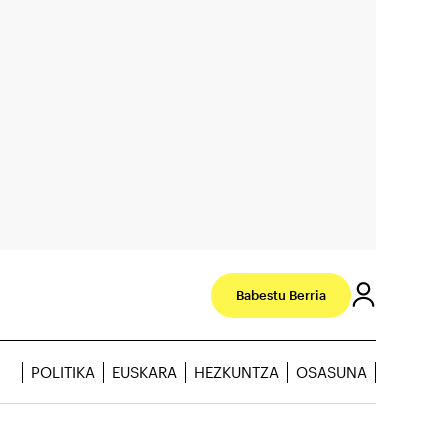
Babestu Berria
POLITIKA
EUSKARA
HEZKUNTZA
OSASUNA