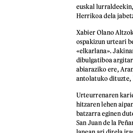
euskal lurraldeekin
Herrikoa dela jabet
Xabier Olano Altzok
ospakizun urteari be
«elkarlana». Jakina
dibulgatiboa argita
abiaraziko ere, Ara
antolatuko dituzte, 
Urteurrenaren kari
hitzaren lehen aipa
batzarra eginen dut
San Juan de la Peña
lanean ari direla ir