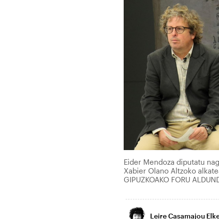
Eider Mendoza diputatu nag
Xabier Olano Altzoko alkate
GIPUZKOAKO FORU ALDUN
Leire Casamajou Elk