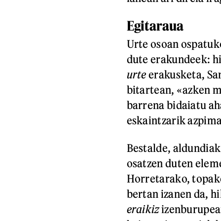
Egitaraua
Urte osoan ospatuko
dute erakundeek: hi
urte
erakusketa, Sa
bitartean, «azken m
barrena bidaiatu ah
eskaintzarik azpima
Bestalde, aldundia
osatzen duten elem
Horretarako, topake
bertan izanen da, h
eraikiz
izenburupean