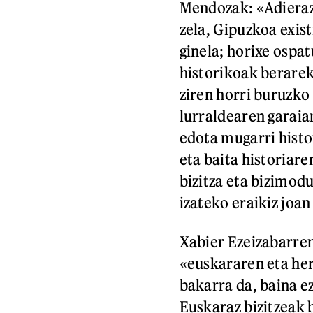
Mendozak: «Adieraz
zela, Gipuzkoa exist
ginela; horixe ospa
historikoak berare
ziren horri buruzko
lurraldearen garaia
edota mugarri histor
eta baita historiare
bizitza eta bizimod
izateko eraikiz joa
Xabier Ezeizabarre
«euskararen eta he
bakarra da, baina ez
Euskaraz bizitzeak 