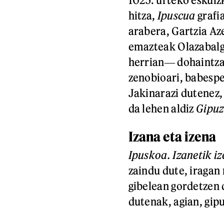
hitza,
Ipuscua
grafi
arabera, Gartzia Az
emazteak Olazabalg
herrian― dohaintza
zenobioari, babespe
Jakinarazi dutenez
da lehen aldiz
Gipu
Izana eta izena
Ipuskoa. Izanetik i
zaindu dute, iragan
gibelean gordetzen 
dutenak, agian, gip