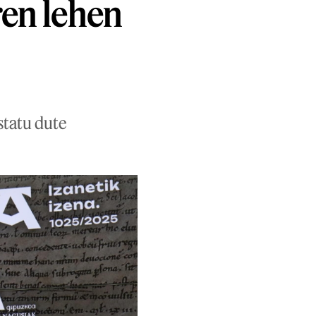
ren lehen
estatu dute