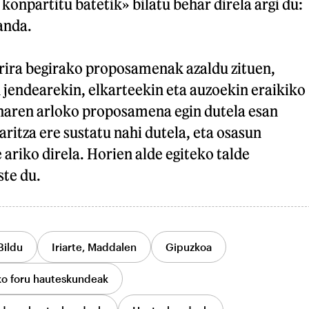
konpartitu batetik» bilatu behar direla argi du:
anda.
rira begirako proposamenak azaldu zituen,
 jendearekin, elkarteekin eta auzoekin eraikiko
aren arloko proposamena egin dutela esan
ritza ere sustatu nahi dutela, eta osasun
 ariko direla. Horien alde egiteko talde
ste du.
Bildu
Iriarte, Maddalen
Gipuzkoa
o foru hauteskundeak