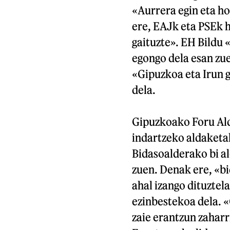
«Aurrera egin eta h
ere, EAJk eta PSEk 
gaituzte». EH Bildu 
egongo dela esan zue
«Gipuzkoa eta Irun 
dela.
Gipuzkoako Foru Ald
indartzeko aldaketak
Bidasoalderako bi a
zuen. Denak ere, «bi
ahal izango dituztel
ezinbestekoa dela. «
zaie erantzun zaharr