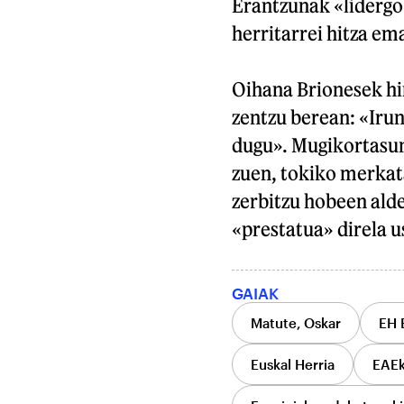
Erantzunak «lidergo 
herritarrei hitza em
Oihana Brionesek hi
zentzu berean: «Irun
dugu». Mugikortasun
zuen, tokiko merkata
zerbitzu hobeen alde
«prestatua» direla u
GAIAK
Matute, Oskar
EH 
Euskal Herria
EAEk