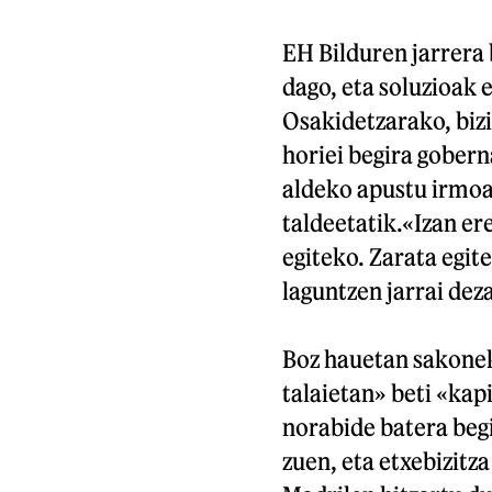
EH Bilduren jarrera
dago, eta soluzioak 
Osakidetzarako, bizi
horiei begira gobern
aldeko apustu irmoa
taldeetatik.«Izan er
egiteko. Zarata egit
laguntzen jarrai dez
Boz hauetan sakonek
talaietan» beti «kap
norabide batera begi
zuen, eta etxebizitz