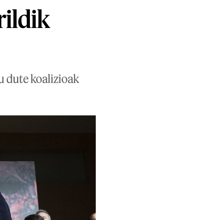
rildik
u dute koalizioak