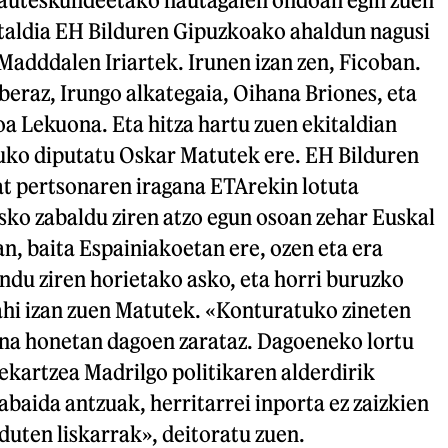
taldia EH Bilduren Gipuzkoako ahaldun nagusi
Madddalen Iriartek. Irunen izan zen, Ficoban.
beraz, Irungo alkategaia, Oihana Briones, eta
a Lekuona. Eta hitza hartu zuen ekitaldian
ko diputatu Oskar Matutek ere. EH Bilduren
t pertsonaren iragana ETArekin lotuta
sko zabaldu ziren atzo egun osoan zehar Euskal
, baita Espainiakoetan ere, ozen eta era
u ziren horietako asko, eta horri buruzko
ahi izan zuen Matutek. «Konturatuko zineten
na honetan dagoen zarataz. Dagoeneko lortu
ekartzea Madrilgo politikaren alderdirik
abaida antzuak, herritarrei inporta ez zaizkien
 duten liskarrak», deitoratu zuen.