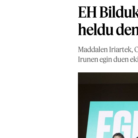
EH Bilduk
heldu den
Maddalen Iriartek, 
Irunen egin duen eki