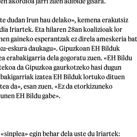
en akordioa jarri zuen adibide gisara.
ite dudan Irun hau delako», kemena erakutsiz
dia Iriartek. Eta hilaren 28an koalizioak lor
nen gaineko esperantzak ez direla ameskeria ba
ku-eskura daukagu». Gipuzkoan EH Bilduk
ea erabakigarria dela gogoratu zuen. «EH Bildu
stekoa da Gipuzkoa gaurkotzeko hasi dugun
bakigarriak izatea EH Bilduk lortuko dituen
tea da», esan zuen. «Ez da etorkizuneko
runen EH Bildu gabe».
«sinplea» egin behar dela uste du Iriartek: