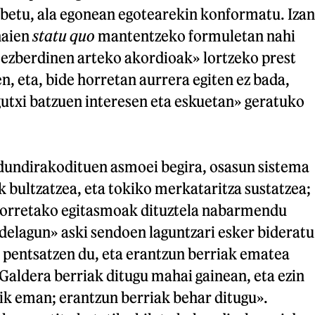
obetu, ala egonean egotearekin konformatu. Izan
haien
statu quo
mantentzeko formuletan nahi
«ezberdinen arteko akordioak» lortzeko prest
n, eta, bide horretan aurrera egiten ez bada,
gutxi batzuen interesen eta eskuetan» geratuko
undirakodituen asmoei begira, osasun sistema
 bultzatzea, eta tokiko merkataritza sustatzea;
lorretako egitasmoak dituztela nabarmendu
delagun» aski sendoen laguntzari esker bideratu
a pentsatzen du, eta erantzun berriak ematea
Galdera berriak ditugu mahai gainean, eta ezin
ik eman; erantzun berriak behar ditugu».