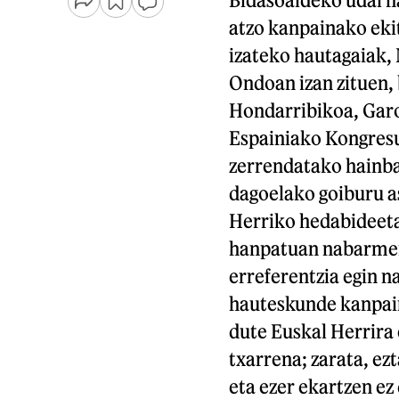
atzo kanpainako eki
izateko hautagaiak, 
Ondoan izan zituen, 
Hondarribikoa, Garo
Espainiako Kongresu
zerrendatako hainba
dagoelako goiburu a
Herriko hedabideetan
hanpatuan nabarmend
erreferentzia egin n
hauteskunde kanpai
dute Euskal Herrira 
txarrena; zarata, ezt
eta ezer ekartzen ez