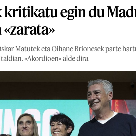
 kritikatu egin du Mad
 «zarata»
Oskar Matutek eta Oihane Brionesek parte hart
taldian. «Akordioen» alde dira