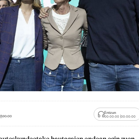
Entzun
3A
00:00
00:00:00
00:00:00
hauteskundeetako hautagaien ondoan egin zuen