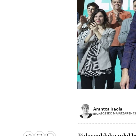
Arantxa Iraola
2023KO MAIATZAREN 1
IRUN
Bidasoaldeko udal 