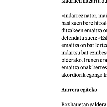
Madrilen hitzartu du
«Indarrez nator, ma
hasi zuen bere hitzal
ditzakeen emaitza o
defendatu zuen: «Es
emaitza on bat lortz
indartsu bat ezinbe
biderako. Irunen era
emaitza onak berres
akordiorik egongo I
Aurrera egiteko
Boz hauetan galdera 