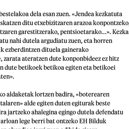
 bestelakoa dela esan zuen. «Jendea kezkatuta
eskatzen ditu etxebizitzaren arazoa konpontzeko
tzaren garestitzerako, pentsioetarako...». Kezka
atu nahi dutela argudiatu zuen, eta horren
k ezberdintzen dituela gainerako
e, zarata ateratzen dute konponbideez ez hitz
en dute betikoek betikoa egiten eta betikoei
aten».
o aldaketak lortzen badira, «boterearen
italaren» alde egiten duten egiturak beste
ra jartzeko ahalegina egingo dutela defendatu
a arloan lege berri bat ontzeko EH Bilduk