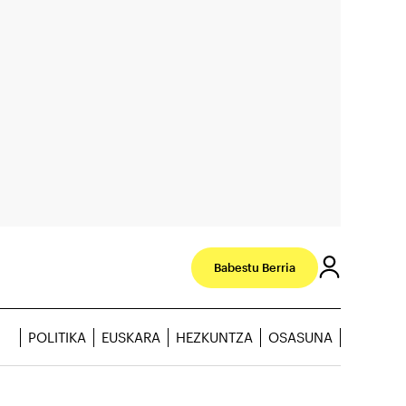
Babestu Berria
POLITIKA
EUSKARA
HEZKUNTZA
OSASUNA