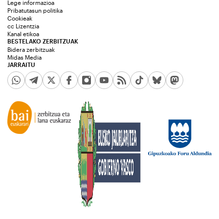
Lege informazioa
Pribatutasun politika
Cookieak
cc Lizentzia
Kanal etikoa
BESTELAKO ZERBITZUAK
Bidera zerbitzuak
Midas Media
JARRAITU