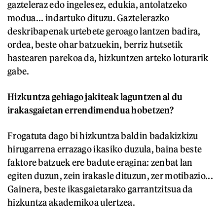
gazteleraz edo ingelesez, edukia, antolatzeko
modua... indartuko dituzu. Gaztelerazko
deskribapenak urtebete geroago lantzen badira,
ordea, beste ohar batzuekin, berriz hutsetik
hastearen parekoa da, hizkuntzen arteko loturarik
gabe.
Hizkuntza gehiago jakiteak laguntzen al du
irakasgaietan errendimendua hobetzen?
Frogatuta dago bi hizkuntza baldin badakizkizu
hirugarrena errazago ikasiko duzula, baina beste
faktore batzuek ere badute eragina: zenbat lan
egiten duzun, zein irakasle dituzun, zer motibazio...
Gainera, beste ikasgaietarako garrantzitsua da
hizkuntza akademikoa ulertzea.