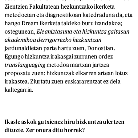
Zientzien Fakultatean hezkuntzako ikerketa
metodoetan eta diagnostikoan katedraduna da, eta
hango Dream ikerketa taldeko buru izandakoa;
ostegunean,
Eleaniztasuna eta hizkuntza gaitasun
akademikoa derrigorrezko hezkuntzan
jardunaldietan parte hartu zuen, Donostian.
Egungo hizkuntza irakasgai zurrunen ordez
translanguaging
metodoa martxan jartzea
proposatu zuen: hizkuntzak elkarren artean lotuz
irakastea. Ziurtatu zuen euskararentzat ez dela
kaltegarria.
Ikasle askok gutxienez hiru hizkuntza ulertzen
dituzte. Zer onura ditu horrek?