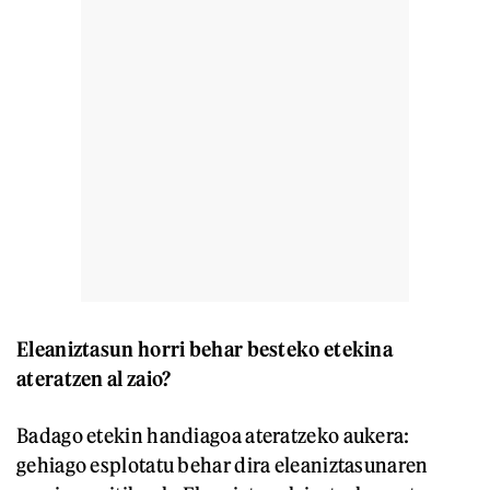
Eleaniztasun horri behar besteko etekina
ateratzen al zaio?
Badago etekin handiagoa ateratzeko aukera:
gehiago esplotatu behar dira eleaniztasunaren