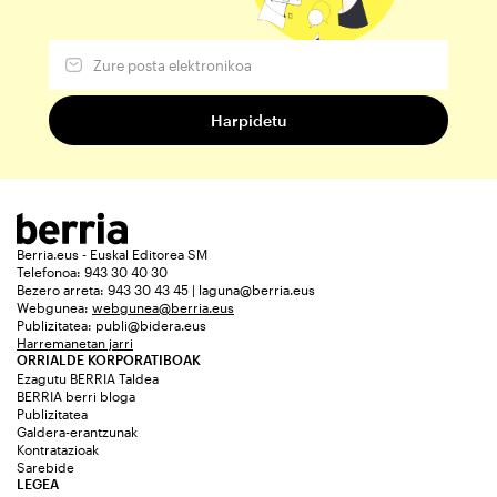
Berria.eus - Euskal Editorea SM
Telefonoa: 943 30 40 30
Bezero arreta: 943 30 43 45 | laguna@berria.eus
Webgunea:
webgunea@berria.eus
Publizitatea:
publi@bidera.eus
Harremanetan jarri
ORRIALDE KORPORATIBOAK
Ezagutu BERRIA Taldea
BERRIA berri bloga
Publizitatea
Galdera-erantzunak
Kontratazioak
Sarebide
LEGEA