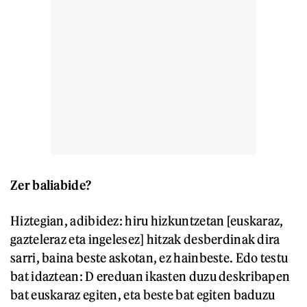
Zer baliabide?
Hiztegian, adibidez: hiru hizkuntzetan [euskaraz,
gazteleraz eta ingelesez] hitzak desberdinak dira
sarri, baina beste askotan, ez hainbeste. Edo testu
bat idaztean: D ereduan ikasten duzu deskribapen
bat euskaraz egiten, eta beste bat egiten baduzu