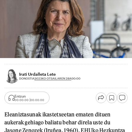
Irati Urdalleta Lete
2023KO OTSAILAREN 28A
DONOSTIA
00:00
Entzun
00:00:00
00:00:00
Eleaniztasunak ikastetxeetan ematen dituen
aukerak gehiago baliatu behar direla uste du
Jasone Zenozek (Iruñea, 1960). EHUko Hezkuntza