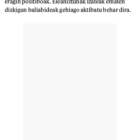
eragin positiboak. Eleaniztunak izateak ematen
dizkigun baliabideak gehiago aktibatu behar dira.