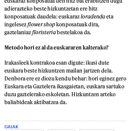
euskaraz konposatua den hitz bat erabiltzen dugu
adierazteko beste hizkuntzetan ere hitz
konposatuak daudela: euskaraz
loradenda
eta
ingelesez
flower shop
konposatuak dira,
gaztelaniaz
floristeria
bestelakoa da.
Metodo hori ez al da euskararen kalterako?
Irakasleek kontrakoa esan digute: ikusi dute
euskara beste hizkuntzen mailan jartzen dela.
Denbora ere ez diozu kendu behar: hori eginez gero
Euskara eta Gaztelera ikasgaietan, euskara sartuko
duzu gaztelerako eskoletan. Hizkuntzen arteko
baliabideak aktibatzea da.
GAIAK