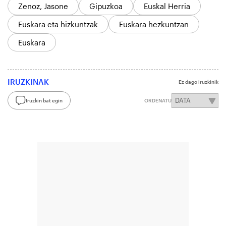
Zenoz, Jasone
Gipuzkoa
Euskal Herria
Euskara eta hizkuntzak
Euskara hezkuntzan
Euskara
IRUZKINAK
Ez dago iruzkinik
Iruzkin bat egin
ORDENATU