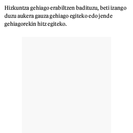
Hizkuntza gehiago erabiltzen badituzu, beti izango
duzu aukera gauza gehiago egiteko edo jende
gehiagorekin hitz egiteko.