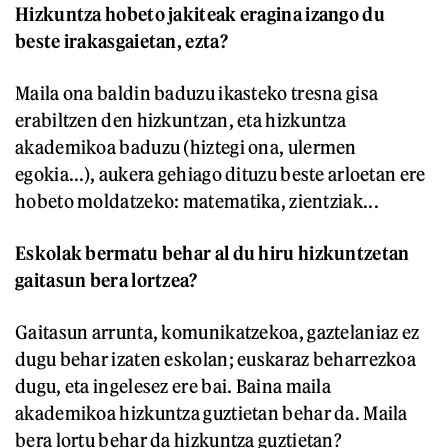
Hizkuntza hobeto jakiteak eragina izango du
beste irakasgaietan, ezta?
Maila ona baldin baduzu ikasteko tresna gisa
erabiltzen den hizkuntzan, eta hizkuntza
akademikoa baduzu (hiztegi ona, ulermen
egokia...), aukera gehiago dituzu beste arloetan ere
hobeto moldatzeko: matematika, zientziak...
Eskolak bermatu behar al du hiru hizkuntzetan
gaitasun bera lortzea?
Gaitasun arrunta, komunikatzekoa, gaztelaniaz ez
dugu behar izaten eskolan; euskaraz beharrezkoa
dugu, eta ingelesez ere bai. Baina maila
akademikoa hizkuntza guztietan behar da. Maila
bera lortu behar da hizkuntza guztietan?