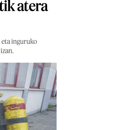
tik atera
, eta inguruko
 izan.