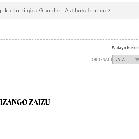
oko iturri gisa Googlen.
Aktibatu hemen
Ez dago iruzkin
ORDENATU
IZANGO ZAIZU