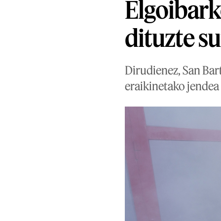
Elgoibark
dituzte s
Dirudienez, San Bar
eraikinetako jendea 