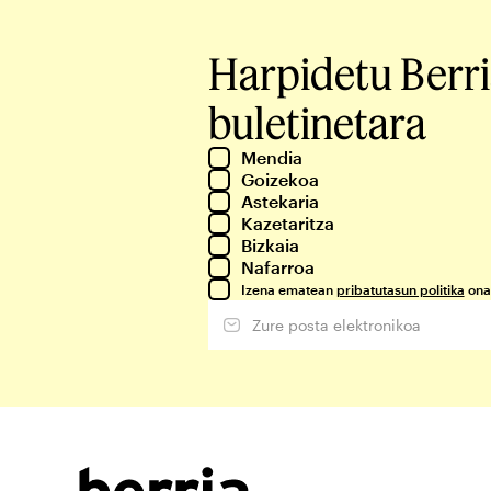
Harpidetu Berr
buletinetara
Mendia
Goizekoa
Astekaria
Kazetaritza
Bizkaia
Nafarroa
Izena ematean
pribatutasun politika
ona