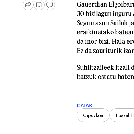
Gauerdian Elgoibarr
30 bizilagun inguru 
Segurtasun Sailak j
eraikinetako batean
da inor bizi. Hala e
Ez da zauriturik iza
Suhiltzaileek itzali
batzuk ostatu bater
GAIAK
Gipuzkoa
Euskal H