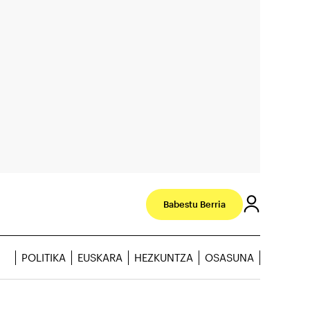
Babestu Berria
POLITIKA
EUSKARA
HEZKUNTZA
OSASUNA