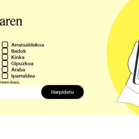
iaren
Arratsaldekoa
Badok
Kinka
Gipuzkoa
Araba
Iparraldea
rtzen duzu.