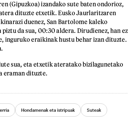
en (Gipuzkoa) izandako sute baten ondorioz,
atera dituzte etxetik. Eusko Jaurlaritzaren
akinarazi duenez, San Bartolome kaleko
 piztu da sua, 00:30 aldera. Dirudienez, han ez
re, inguruko eraikinak hustu behar izan dituzte.
n.
 dute sua, eta etxetik ateratako bizilagunetako
a eraman dituzte.
erria
Hondamenak eta istripuak
Suteak