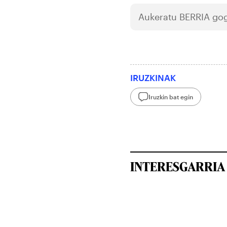
Aukeratu
BERRIA
gog
IRUZKINAK
Iruzkin bat egin
INTERESGARRIA 