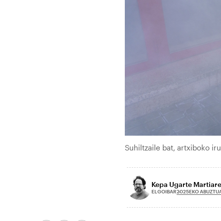
Suhiltzaile bat, artxiboko i
Kepa Ugarte Martiar
2025EKO ABUZTU
ELGOIBAR