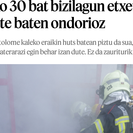
o 30 bat bizilagun etxe
ute baten ondorioz
tolome kaleko eraikin huts batean piztu da sua
aterarazi egin behar izan dute. Ez da zauriturik