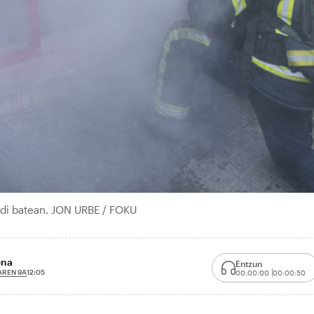
rudi batean. JON URBE / FOKU
ena
Entzun
AREN 9A
12:05
00:00:00
00:00:50