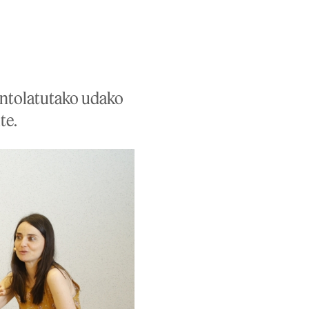
ntolatutako udako
te.