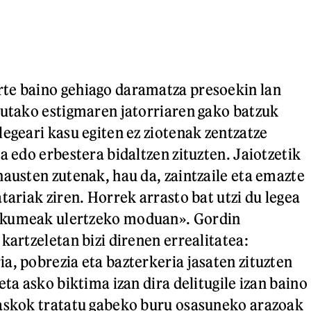
te baino gehiago daramatza presoekin lan
dutako estigmaren jatorriaren gako batzuk
legeari kasu egiten ez ziotenak zentzatze
a edo erbestera bidaltzen zituzten. Jaiotzetik
hausten zutenak, hau da, zaintzaile eta emazte
tariak ziren. Horrek arrasto bat utzi du legea
akumeak ulertzeko moduan». Gordin
kartzeletan bizi direnen errealitatea:
a, pobrezia eta bazterkeria jasaten zituzten
eta asko biktima izan dira delitugile izan baino
 askok tratatu gabeko buru osasuneko arazoak