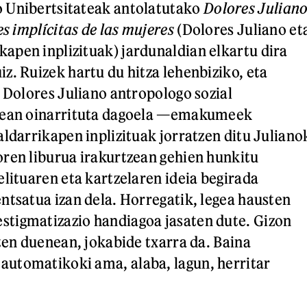
 Unibertsitateak antolatutako
Dolores Julian
es implícitas de las mujeres
(Dolores Juliano et
pen inplizituak) jardunaldian elkartu dira
z. Ruizek hartu du hitza lehenbiziko, eta
a Dolores Juliano antropologo sozial
nean oinarrituta dagoela —emakumeek
aldarrikapen inplizituak jorratzen ditu Juliano
ren liburua irakurtzean gehien hunkitu
elituaren eta kartzelaren ideia begirada
ntsatua izan dela. Horregatik, legea hausten
tigmatizazio handiagoa jasaten dute. Gizon
iten duenean, jokabide txarra da. Baina
utomatikoki ama, alaba, lagun, herritar