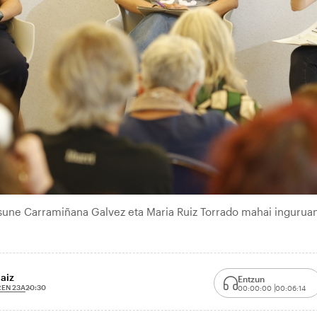
osune Carramiñana Galvez eta Maria Ruiz Torrado mahai inguruan
aiz
Entzun
EN 23A
20:30
00:00:00
00:06:14