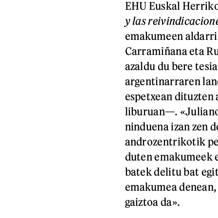
EHU Euskal Herriko
y las reivindicacion
emakumeen aldarrika
Carramiñana eta Rui
azaldu du bere tesi
argentinarraren la
espetxean dituzten 
liburuan—. «Juliano
ninduena izan zen d
androzentrikotik pe
duten emakumeek es
batek delitu bat eg
emakumea denean, a
gaiztoa da».