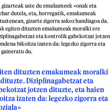
, gizarteak uste du emakumeek «onak eta
behar dutela, eta, horregatik, emakumeak
ituztenean, gizarte zigorra askoz handiagoa da.
uak egiten dituzten emakumeak moralki ere
ziplinagabetzat eta kontrolik gabekotzat jotze
ondena bikoitza izaten da: legezko zigorra eta
 gaineratu du.
giten dituzten emakumeak moralki
 dituzte. Diziplinagabetzat eta
bekotzat jotzen dituzte, eta haien
itza izaten da: legezko zigorra eta
oziala»