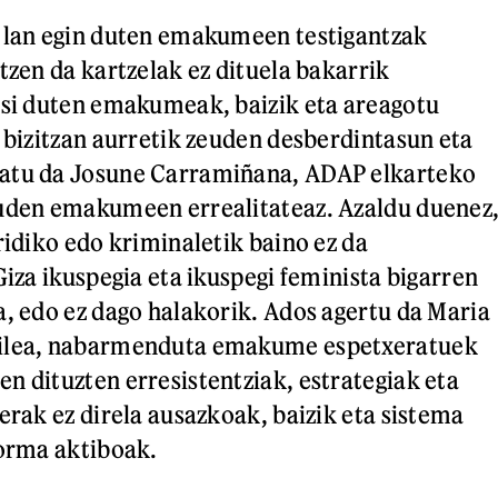
o lan egin duten emakumeen testigantzak
tzen da kartzelak ez dituela bakarrik
tsi duten emakumeak, baizik eta areagotu
n bizitzan aurretik zeuden desberdintasun eta
atu da Josune Carramiñana, ADAP elkarteko
auden emakumeen errealitateaz. Azaldu duenez
ridiko edo kriminaletik baino ez da
Giza ikuspegia eta ikuspegi feminista bigarren
a, edo ez dago halakorik. Ados agertu da Maria
ailea, nabarmenduta emakume espetxeratuek
n dituzten erresistentziak, estrategiak eta
erak ez direla ausazkoak, baizik eta sistema
forma aktiboak.