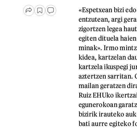
«Espetxean bizi ed
entzutean, argi gera
zigortzen legea hau
egiten dituela haie
minak». Irmo mintz
kidea, kartzelan d
kartzela ikuspegi ju
aztertzen sarritan. 
mailan geratzen dir
Ruiz EHUko ikertz
egunerokoan garatze
bizirik irauteko auk
bati aurre egiteko 