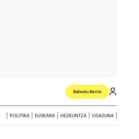
Babestu Berria
POLITIKA
EUSKARA
HEZKUNTZA
OSASUNA