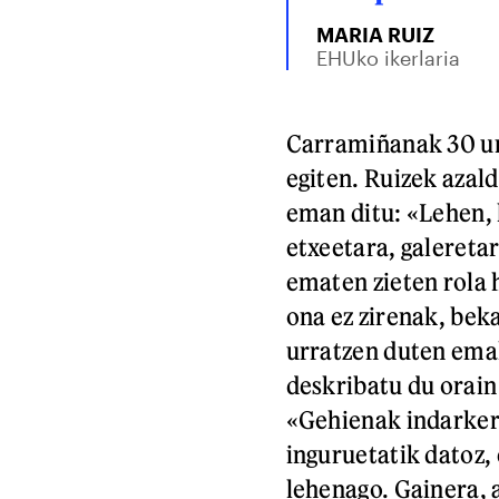
MARIA RUIZ
EHUko ikerlaria
Carramiñanak 30 ur
egiten. Ruizek azal
eman ditu: «Lehen, 
etxeetara, galeretar
ematen zieten rola 
ona ez zirenak, beka
urratzen duten em
deskribatu du orain 
«Gehienak indarkeri
inguruetatik datoz, 
lehenago. Gainera,