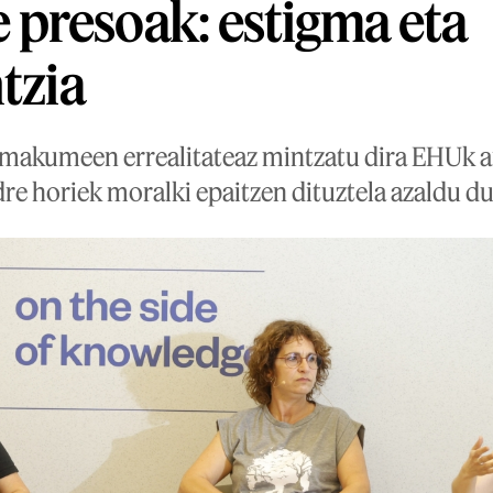
presoak: estigma eta
tzia
makumeen errealitateaz mintzatu dira EHUk a
re horiek moralki epaitzen dituztela azaldu du