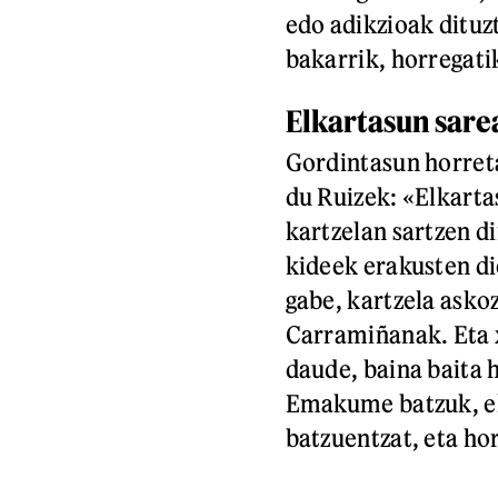
edo adikzioak dituzt
bakarrik, horregatik
Elkartasun sare
Gordintasun horreta
du Ruizek: «Elkart
kartzelan sartzen d
kideek erakusten di
gabe, kartzela askoz
Carramiñanak. Eta 
daude, baina baita 
Emakume batzuk, elk
batzuentzat, eta ho