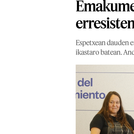
Emakume 
erresisten
Espetxean dauden e
ikastaro batean. And