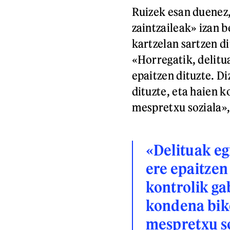
Ruizek esan duenez
zaintzaileak» izan 
kartzelan sartzen d
«Horregatik, delit
epaitzen dituzte. Di
dituzte, eta haien k
mespretxu soziala»,
«Delituak e
ere epaitzen
kontrolik ga
kondena biko
mespretxu s