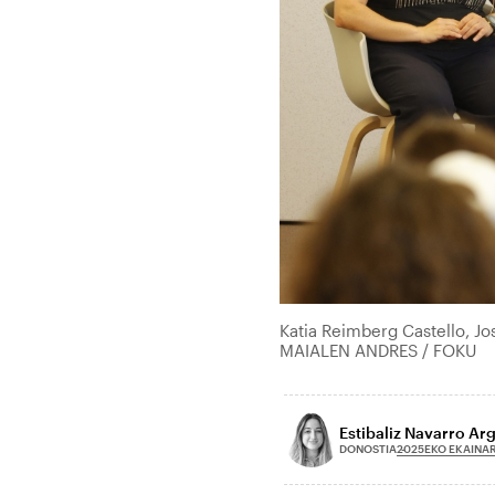
Katia Reimberg Castello, J
MAIALEN ANDRES / FOKU
Estibaliz Navarro Arg
2025EKO EKAINAR
DONOSTIA