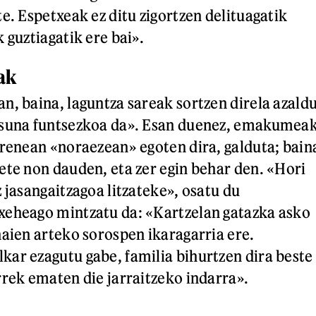
e. Espetxeak ez ditu zigortzen delituagatik
 guztiagatik ere bai».
ak
n, baina, laguntza sareak sortzen direla azald
asuna funtsezkoa da». Esan duenez, emakumea
irenean «noraezean» egoten dira, galduta; bain
ete non dauden, eta zer egin behar den. «Hori
 jasangaitzagoa litzateke», osatu du
xeheago mintzatu da: «Kartzelan gatazka asko
haien arteko sorospen ikaragarria ere.
ar ezagutu gabe, familia bihurtzen dira beste
rrek ematen die jarraitzeko indarra».