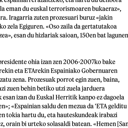
ala eman du euskal terrorismoaren bukaeraz»,
ra. Iragarria zuten prozesuari buruz «jakin
o zela Egiguren. «Oso zaila da gertatutakoa
tzea», esan du hizlariak saioan, 150en bat lagune
presidente ohia izan zen 2006-2007ko bake
rekin eta ETArekin Espainiako Gobernuaren
atu zena. Prozesuak porrot egin zuen, baina,
zi zuen behin betiko utzi zuela jarduera
 esan izan du Euskal Herritik kanpo ez dagoela
en»; «Espainian saldu den mezua da 'ETA gelditu
en tokia hartu du, eta hauteskundeak irabazi
dez, orain bi urteko solasaldi batean. «Hemen [Sa