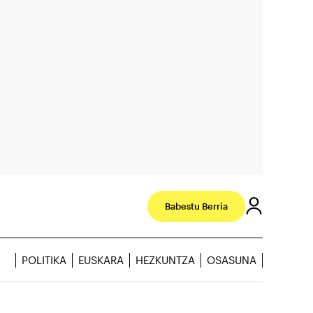
Babestu Berria
POLITIKA
EUSKARA
HEZKUNTZA
OSASUNA