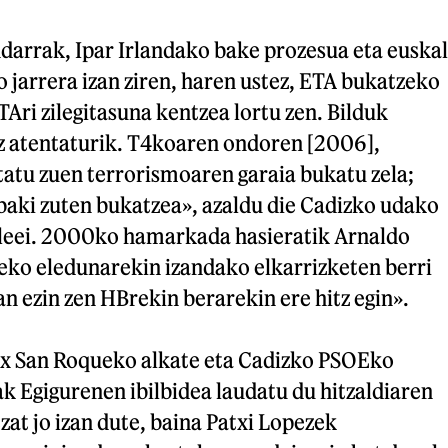
ndarrak, Ipar Irlandako bake prozesua eta euskal
 jarrera izan ziren, haren ustez, ETA bukatzeko
TAri zilegitasuna kentzea lortu zen. Bilduk
ez atentaturik. T4koaren ondoren [2006],
atu zuen terrorismoaren garaia bukatu zela;
baki zuten bukatzea», azaldu die Cadizko udako
leei. 2000ko hamarkada hasieratik Arnaldo
leko eledunarekin izandako elkarrizketen berri
 ezin zen HBrekin berarekin ere hitz egin».
ix San Roqueko alkate eta Cadizko PSOEko
k Egigurenen ibilbidea laudatu du hitzaldiaren
zat jo izan dute, baina Patxi Lopezek