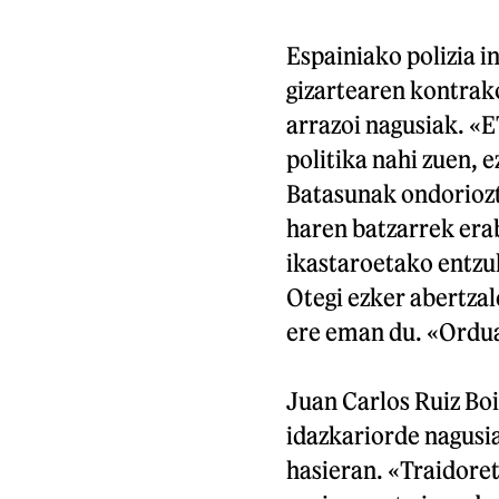
Espainiako polizia i
gizartearen kontrako
arrazoi nagusiak. «E
politika nahi zuen, 
Batasunak ondoriozt
haren batzarrek era
ikastaroetako entzu
Otegi ezker abertza
ere eman du. «Orduan
Juan Carlos Ruiz Bo
idazkariorde nagusia
hasieran. «Traidoret