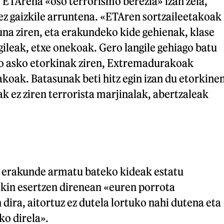
 ETArena «oso terrorismo berezia» izan zela,
ez gaizkile arruntena. «ETAren sortzaileetakoak
na ziren, eta erakundeko kide gehienak, klase
ileak, etxe onekoak. Gero langile gehiago batu
ako asko etorkinak ziren, Extremadurakoak
iakoak. Batasunak beti hitz egin izan du etorkine
k ez ziren terrorista marjinalak, abertzaleak
 erakunde armatu bateko kideak estatu
in esertzen direnean «euren porrota
dira, aitortuz ez dutela lortuko nahi dutena eta
ko direla».