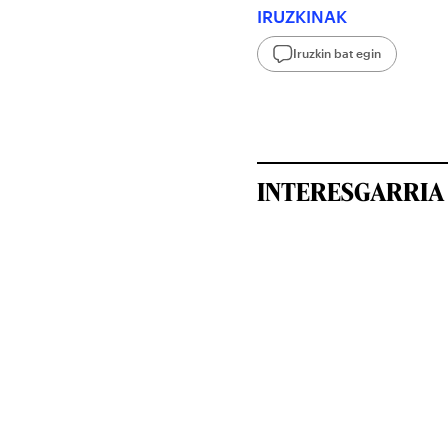
IRUZKINAK
Iruzkin bat egin
INTERESGARRIA 