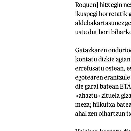
Roquen] hitz egin n
ikuspegi horretatik g
aldebakartasunez ge
uste dut hori bihark
Gatazkaren ondorioe
kontatu dizkie agian
errefusatu ostean, e
egotearen erantzule 
die garai batean ET
«ahaztu» zituela giza
meza; hilkutxa batea
ahal zen oihartzun t