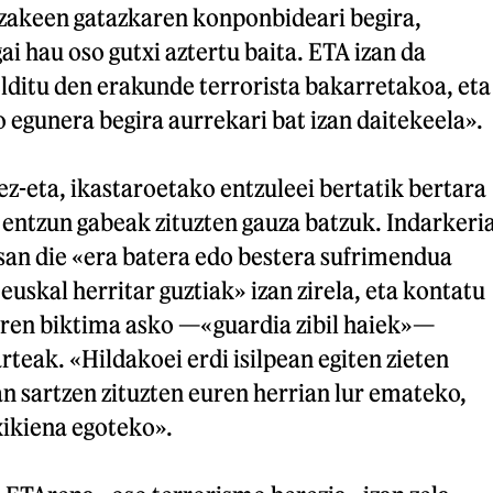
ezakeen gatazkaren konponbideari begira,
ai hau oso gutxi aztertu baita. ETA izan da
lditu den erakunde terrorista bakarretakoa, eta
o egunera begira aurrekari bat izan daitekeela».
z-eta, ikastaroetako entzuleei bertatik bertara
 entzun gabeak zituzten gauza batzuk. Indarkeri
san die «era batera edo bestera sufrimendua
euskal herritar guztiak» izan zirela, eta kontatu
Aren biktima asko —«guardia zibil haiek»—
rteak. «Hildakoei erdi isilpean egiten zieten
n sartzen zituzten euren herrian lur emateko,
xikiena egoteko».