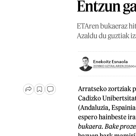
Entzun g
ETAren bukaeraz hit
Azaldu du guztiak i
Enekoitz Esnaola
2016KO UZTAILAREN 20A
00:
Arratseko zortziak p
Cadizko Unibertsita
(Andaluzia, Espainia)
espero hainbeste ira
bukaera. Bake proze
bazuen hark mamirik