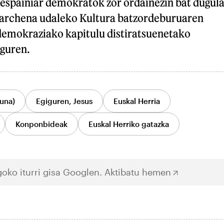
 espainiar demokratok zor ordainezin bat dugul
Marchena udaleko Kultura batzordeburuaren
 demokraziako kapitulu distiratsuenetako
iguren.
una)
Egiguren, Jesus
Euskal Herria
Konponbideak
Euskal Herriko gatazka
oko iturri gisa Googlen.
Aktibatu hemen