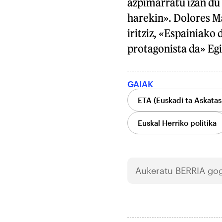
azpimarratu izan du
harekin». Dolores 
iritziz, «Espainiako
protagonista da» Eg
GAIAK
ETA (Euskadi ta Askatas
Euskal Herriko politika
Aukeratu
BERRIA
gog