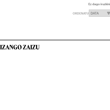
Ez dago iruzkin
ORDENATU
IZANGO ZAIZU