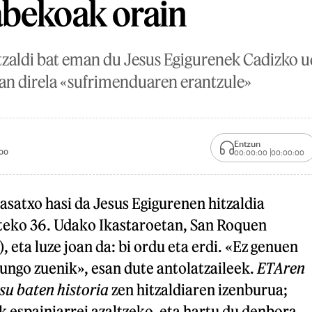
abekoak orain
zaldi bat eman du Jesus Egigurenek Cadizko u
zan direla «sufrimenduaren erantzule»
Entzun
00
00:00:00
00:00:00
asatxo hasi da Jesus Egigurenen hitzaldia
teko 36. Udako Ikastaroetan, San Roquen
, eta luze joan da: bi ordu eta erdi. «Ez genuen
ungo zuenik», esan dute antolatzaileek.
ETAren
su baten historia
zen hitzaldiaren izenburua;
 espainiarrei azaltzeko, eta hartu du denbora