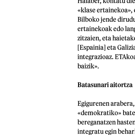
Halaber, kontatu die
«klase ertainekoa», 
Bilboko jende dirudu
ertainekoak edo lang
zitzaien, eta haiet
[Espainia] eta Galiz
integrazioaz. ETAkoa
baizik».
Batasunari aitortza
Egigurenen arabera,
«demokratiko» batek
bereganatzen hasten 
integratu egin behar