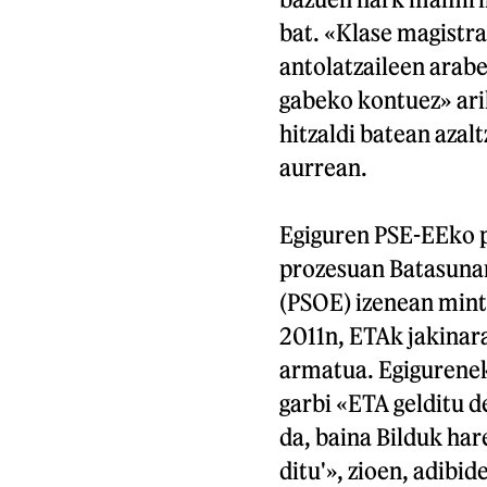
bat. «Klase magistr
antolatzaileen arabe
gabeko kontuez» arik
hitzaldi batean azal
aurrean.
Egiguren PSE-EEko 
prozesuan Batasuna
(PSOE) izenean mintz
2011n, ETAk jakinara
armatua. Egigurenek
garbi «ETA gelditu d
da, baina Bilduk har
ditu'», zioen, adibi